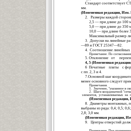
Стандарт соответствует СТ
мм.
(Измененная редакция, Изм. 
2. Размеры каждой сторо
2,5 — при длине до 100 
5,0 — при длине до 350 
10,0 — при длине более 
Максимальный размер лю
3. Допуски на линейные р
—89 и ГОСТ 25347—82.
4. Соотношение линейных 
Примечание. По согласованию
5. Отклонение от перпенд
4, 5 (Измененная редакция,
6 Печатные платы с формо
с пп. 2, 3 и 4.
7.Основной шаг координат
менее основного следует приме
Примечания.
1. Значение, "указанное в ск
2. Шаги координатной "сетк
элементов, устанавливаемых на п
(Измененная редакция, 
8. Диаметры монтажных, п
выбраны из ряда: 0,4; 0,5; 0,6; 0,
2,8; 3,0 мм.
(Измененная редакция, Изм
9. Центры отверстий должн
Примечание. При применении