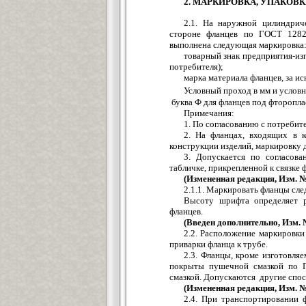
2. МАРКИРОВКА, УПАКОВ
2.1. На наружной цилиндриче
стороне фланцев по ГОСТ 12
выполнена следующая маркировка
товарный знак предприятия-из
потребителя);
марка материала фланцев, за и
Условный проход в мм и условн
буква Ф для фланцев под фторопла
Примечания:
1. По согласованию с потребит
2. На фланцах, входящих в 
конструкции изделий, маркировку 
3. Допускается по согласов
табличке, прикрепленной к связке 
(Измененная редакция, Изм. №
2.1.1. Маркировать фланцы сл
Высоту шрифта определяет р
фланцев.
(Введен дополнительно, Изм. 
2.2. Расположение маркировки
приварки фланца к трубе.
2.3. Фланцы, кроме изготовля
покрыты пушечной смазкой по 
смазкой. Допускаются другие спо
(Измененная редакция, Изм. №
2.4. При транспортировании