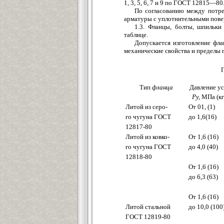
1, 3, 5, 6, 7 и 9 по ГОСТ 12815—80
По согласованию между потреб
арматуры с уплотнительными пове
1.3. Фланцы, болты, шпильки
таблице.
Допускается изготовление флан
механические свойства и пределы п
Тип
фланца
Давление у
Рy,
МПа (кг
Литой из серо-
От 01, (1)
го чугуна ГОСТ
до 1,6(16)
12817-80
Литой из ковко-
От 1,6 (16)
го чугуна ГОСТ
до 4,0 (40)
12818-80
От 1,6 (16)
до 6,3 (63)
От 1,6 (16)
Литой стальной
до 10,0 (100
ГОСТ 12819-80