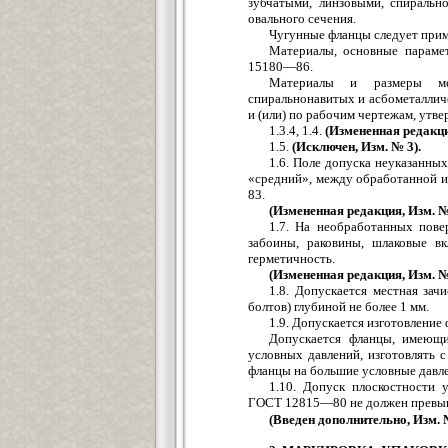
зубчатыми, линзовыми, спиральн
овального сечения.
Чугунные фланцы следует прим
Материалы, основные параме
15180—86.
Материалы и размеры мета
спиральнонавитых и асбометаллич
и (или) по рабочим чертежам, утв
1.3.4, 1.4.
(Измененная редакци
1.5.
(Исключен, Изм. № 3).
1.6. Поле допуска неуказанны
«средний», между обработанной 
83.
(Измененная редакция, Изм. №
1.7. На необработанных пове
забоины, раковины, шлаковые в
герметичность.
(Измененная редакция, Изм. №
1.8. Допускается местная зач
болтов) глубиной не более 1 мм.
1.9. Допускается изготовление
Допускается фланцы, имеющи
условных давлений, изготовлять 
фланцы на большие условные давле
1.10. Допуск плоскостности 
ГОСТ 12815—80 не должен превыш
(Введен дополнительно, Изм. 