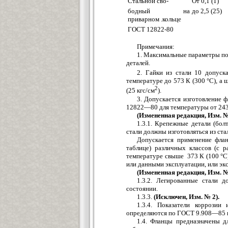
Стальной сво-
От 0,1 (1)
бодный на
до 2,5 (25)
приварном .кольце
ГОСТ 12822-80
Примечания:
1. Максимальные параметры по
деталей.
2. Гайки из стали 10 допуск
температуре до 573 К (300 °С), а 
2
(25 кгс/см
).
3. Допускается изготовление
12822—80 для температуры от 243 д
(Измененная редакция, Изм. № 1
1.3.1. Крепежные детали (бол
стали должны изготовляться из стал
Допускается применение флан
таблице) различных классов (с 
температуре свыше 373 К (100 °С
или данными эксплуатации, или эк
(Измененная редакция, Изм. №
1.3.2. Легированные стали 
состоянии.
1.3.3.
(Исключен, Изм. № 2).
1.3.4. Показатели коррозии
определяются по ГОСТ 9.908—85 в
1.4. Фланцы предназначены д