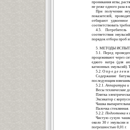
проникания иглы, раст
не реже одного раза в
При получении неу
показателей, провод
отбирают удвоенное 
соответствовать требо
4.5. Потребитель
соответствия эмульси
порядок отбора проб и
5. МЕТОДЫ ИСПЫ
5.1. Перед провед
процеживают через си
едкого натра (для а
катионных эмульсий). 
5.2.
Определени
Содержание битум
последующим взвешива
5.2.1.
Аппаратура и
Весы технические до
Плитка электрическ
Эксикатор с корпус
Чашка выпарительна
Палочка стеклянная.
5.2.2.
Подготовка к
Чистую сухую чашку
около 30 г эмульсии и
погрешностью 0,01 г.