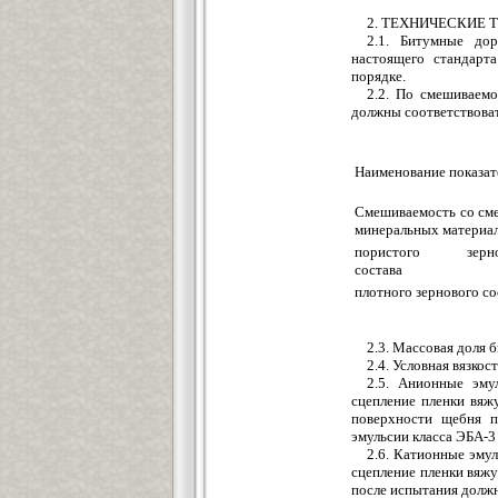
2. ТЕХНИЧЕСКИЕ 
2.1. Битумные дор
настоящего стандарта
порядке.
2.2. По смешиваемо
должны соответствоват
Наименование показат
Смешиваемость со см
минеральных материал
пористого зерно
состава
плотного зернового со
2.3. Массовая доля 
2.4. Условная вязкос
2.5. Анионные эму
сцепление пленки вяж
поверхности щебня п
эмульсии класса ЭБА-3
2.6. Катионные эму
сцепление пленки вяж
после испытания должн