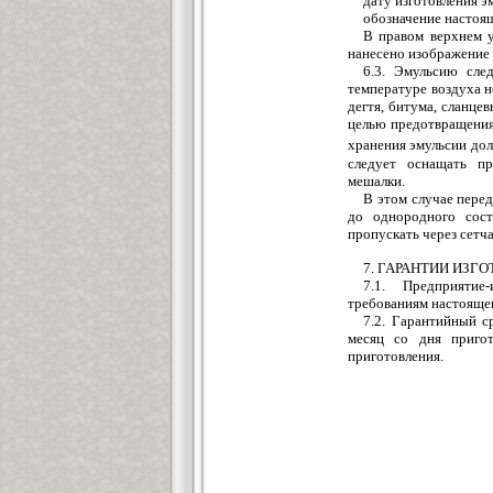
дату изготовления э
обозначение настоящ
В правом верхнем у
нанесено изображение 
6.3. Эмульсию сле
температуре воздуха н
дегтя, битума, сланце
целью предотвращения
хранения эмульсии дол
следует оснащать пр
мешалки.
В этом случае пере
до однородного сост
пропускать через сетч
7. ГАРАНТИИ ИЗГ
7.1. Предприятие
требованиям настоящег
7.2. Гарантийный с
месяц со дня приго
приготовления.