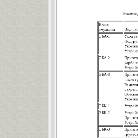
Рекомен
Класс
Вид ра
эмульсии
ЭБА-1
Уход з
Подгру
Укрепле
Устрой
ЭБА-2
Приго
карбон
Устрой
ЭБА-3
Пригот
числе г
% цеме
Закреп
Обеспы
Укрепле
ЭБК-1
Устрой
ЭБК-2
Устрой
Пригот
Устрой
ЭБК-3
Пригот
грунто