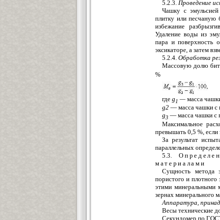
5.2.3.
Проведение и
Чашку с эмульсией
плитку или песчаную 
избежание разбрызги
Удаление воды из эму
пара и поверхность о
эксикаторе, а затем вз
5.2.4.
Обработка ре
Массовую долю бит
%
где
g
—
масса чашки
1
g2
— масса чашки с п
g
— масса чашки с п
3
Максимальное расх
превышать 0,5 %, если
За результат испыт
параллельных определ
5.3.
Определе
материалами
Сущность метода з
пористого и плотного 
этими минеральными м
зернах минерального м
Аппаратура, прина
Весы технические до
Секундомер по ГОС