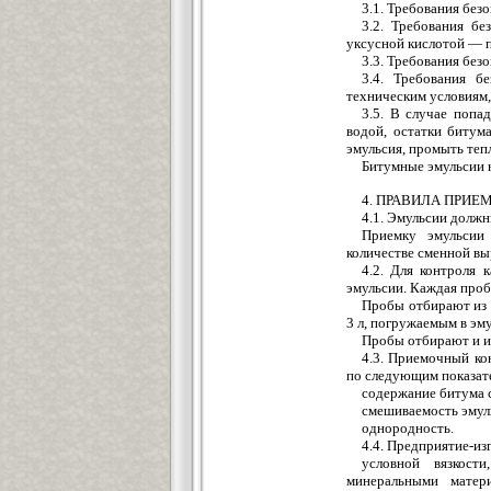
3.1. Требования бе
3.2. Требования б
уксусной кислотой —
3.3. Требования бе
3.4. Требования б
техническим условиям,
3.5. В случае попа
водой, остатки битум
эмульсия, промыть теп
Битумные эмульсии 
4. ПРАВИЛА ПРИЕ
4.1. Эмульсии долж
Приемку эмульсии 
количестве сменной выр
4.2. Для контроля 
эмульсии. Каждая проба
Пробы отбирают из е
3 л, погружаемым в эм
Пробы отбирают и и
4.3. Приемочный ко
по следующим показат
содержание битума 
смешиваемость эмул
однородность.
4.4. Предприятие-из
условной вязкост
минеральными матер