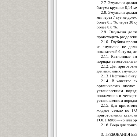
2.7. Эмульсии долж
битума крупнее 0,14 мм
2.8. Эмульсии должн
мм через 7 сут не дол
более 0,5 %, через 30
более 0,8 %.
2.9. Эмульсии дол
происходить разделени
2.10. Глубина прон
из эмульсии, не дол
показателей битума, и
2.11. Катионные э
порядке аттестованы п
2.12. Для приготовл
для анионных эмульсий
2.13. Нефтяные бит
2.14. В качестве 
органических кислот
установленном поря
полиаминов и четверт
установленном порядке
2.15. Для пригото
жидкое стекло по Г
приготовления катио
ГОСТ 6968—76 или о
2.16. Вода для приг
3. ТРЕБОВАНИЯ Б