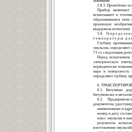
зажимами.
5.8.3.
Проведение и
Прибор включают 
испытывают в течение
образовавшаяся пена 
произошло необратим
выдержала испытание.
5.9.
Определе
температуры ра
Глубину проникания
эмульсии, определяю
73 со следующим допо
Перед испытанием э
электрическую плитк
периодически помешив
пара и поверхность 
определяют глубину пр
6. ТРАНСПОРТИРО
6.1. Битумные дор
битумовозах и металли
6.2. Предприятие
документом, удостовер
наименование и адре
номер и дату состав
класс эмульсии и на
результаты испыта
изготовлении эмульсий