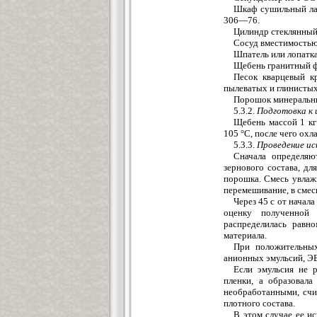
Шкаф сушильный ла
306—76.
Цилиндр стеклянный
Сосуд вместимостью 
Шпатель или лопатк
Щебень гранитный ф
Песок кварцевый 
пылеватых и глинистых
Порошок минеральн
5.3.2.
Подготовка к
Щебень массой 1 кг
105 °С, после чего ох
5.3.3.
Проведение и
Сначала определяю
зернового состава, дл
порошка. Смесь увлаж
перемешивание, в смес
Через 45 с от начал
оценку полученной
распределилась равн
материала.
При положительных
анионных эмульсий, ЭБ
Если эмульсия не 
пленки, а образовала
необработанными, счи
плотного состава.
В этом случае ее и