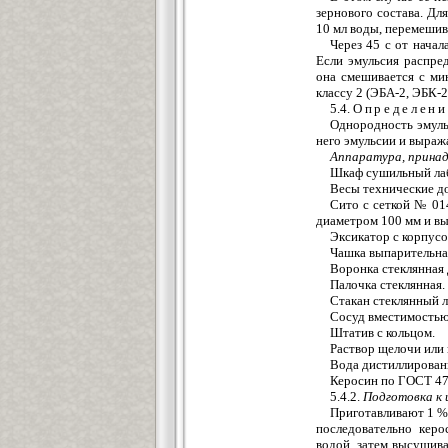
зернового состава. Дл
10 мл воды, перемешив
Через 45 с от начал
Если эмульсия распре
она смешивается с ми
классу 2 (ЭБА-2, ЭБК-2
5.4.
Определени
Однородность эмуль
него эмульсии и выраж
Аппаратура, прина
Шкаф сушильный ла
Весы технические до
Сито с сеткой № 01
диаметром 100 мм и вы
Эксикатор с корпус
Чашка выпарительна
Воронка стеклянная
Палочка стеклянная.
Стакан стеклянный 
Сосуд вместимостью 
Штатив с кольцом.
Раствор щелочи или 
Вода дистиллирова
Керосин по ГОСТ 4
5.4.2.
Подготовка к
Приготавливают 1 %
последовательно кер
водой, затем высушив