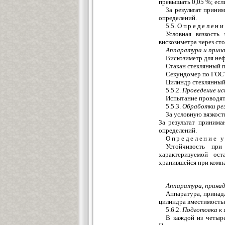
превышать 0,05 %; есл
За результат прини
определений.
5.5.
Определени
Условная вязкость
вискозиметра через сто
Аппаратура и прин
Вискозиметр для не
Стакан стеклянный
Секундомер по ГОС
Цилиндр стеклянны
5.5.2.
Проведение и
Испытание проводят
5.5.3.
Обработки ре
За условную вязкост
За результат принима
определений.
Определение у
Устойчивость при
характеризуемой ос
хранившейся при комна
Аппаратура, прина
Аппаратура, принадл
цилиндра вместимостью
5.6.2.
Подготовка к
В каждой из четыре