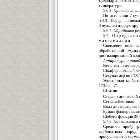
Цилиндры плотно закр
температуре.
5.6.3.
Проведение и
По истечении 7 сут
5.4.3. Перед процеж
Эмульсию из двух друг
5.6.4.
Обработка ре
5.7.
Определен
материалами
Сцепление оценива
обработанной эмульс
дистиллированной воде
Аппаратура, прина
Весы технические до
Шкаф сушильный ла
Секундомер по ГОС
Электроплитка быт
17356—71.
Штатив.
Стакан химический 
Сетка асбестовая.
Вода дистиллирова
Бумага фильтроваль
Щебень фракции 20
5.7.2.
Подготовка к
Среднюю пробу гра
карбонатных пород
просушивают в термос