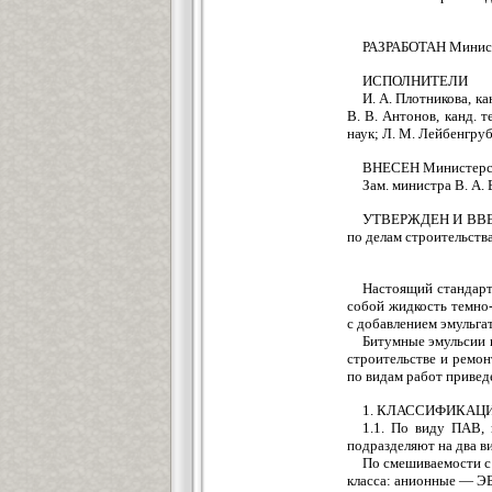
РАЗРАБОТАН Минист
ИСПОЛНИТЕЛИ
И. А. Плотникова, ка
В. В. Антонов, канд. т
наук; Л. М. Лейбенгру
ВНЕСЕН Министерст
Зам. министра В. А.
УТВЕРЖДЕН И ВВЕД
по делам строительства
Настоящий стандарт
собой жидкость темно
с добавлением эмульга
Битумные эмульсии 
строительстве и ремо
по видам работ привед
1. КЛАССИФИКАЦ
1.1. По виду ПАВ, 
подразделяют на два в
По смешиваемости с
класса: анионные — ЭБ