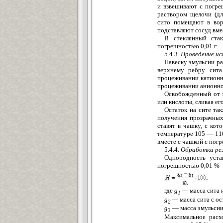
и взвешивают с погре
раствором щелочи (дл
сито помещают в вор
подставляют сосуд вме
В стеклянный ста
погрешностью 0,01 г.
5.4.3.
Проведение и
Навеску эмульсии ра
верхнему ребру сита
процеживании катионн
процеживании анионно
Освобожденный от 
или кислоты, сливая его
Остаток на сите та
получения прозрачных
ставят в чашку, с ко
температуре 105 — 11
вместе с чашкой с погр
5.4.4.
Обработка ре
Однородность уста
погрешностью 0,01 %
где
g
—
масса сита и
1
g
—
масса сита с ос
2
g
— масса эмульсии,
3
Максимальное расх