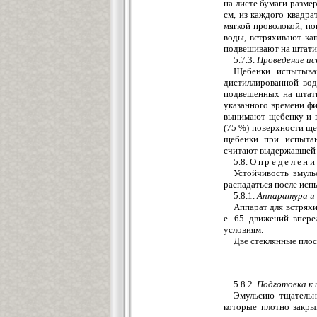
на листе бумаги размер
см, из каждого квадр
мягкой проволокой, п
воды, встряхивают ка
подвешивают на штатив
5.7.3.
Проведение и
Щебенки испытываю
дистиллированной вод
подвешенных на штати
указанного времени ф
вынимают щебенку и в
(75 %) поверхности щ
щебенки при испытан
считают выдержавшей 
5.8.
Определени
Устойчивость эмул
распадаться после исп
5.8.1.
Аппаратура и
Аппарат для встряхи
е. 65 движений впере
условиям.
Две стеклянные пло
5.8.2.
Подготовка к
Эмульсию тщательн
которые плотно закры