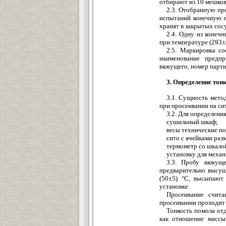
отбирают из 10 мешков;
2.3. Отобранную пр
испытаний конечную п
хранят в закрытых сос
2.4. Одну из конеч
при температуре (293±3
2.5. Маркировка с
наименование предпр
вяжущего, номер партии
3. Определение тонк
3.1. Сущность мето
при просеивании на сит
3.2. Для определени
сушильный шкаф;
весы технические по
сито с ячейками раз
термометр со шкалой
установку для механ
3.3. Пробу вяжущ
предварительно высуш
(50±5) °С, высыпают
установке.
Просеивание счита
просеивании проходит 
Тонкость помола от
как отношение массы,