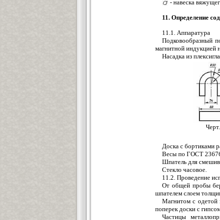
- навеска вяжущего
11. Определение с
11.1. Аппаратура
Подковообразный п
магнитной индукцией не
Насадка из плексигла
Черт.
Доска с бортиками р
Весы по ГОСТ 23676
Шпатель для смешив
Стекло часовое.
11.2. Проведение и
От общей пробы бер
шпателем слоем толщин
Магнитом с одетой 
поперек доски с гипсом
Частицы металлоп