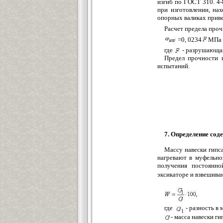
изгиб по ГОСТ 310. 4-
при изготовлении, на
опорных валиках привед
Расчет предела пр
=0, 0234
МПа (
где
- разрушающая
Предел прочности п
испытаний.
7. Определение сод
Массу навески гипс
нагревают в муфельно
получения постоянно
эксикаторе и взвешив
где
- разность в 
- масса навески гип