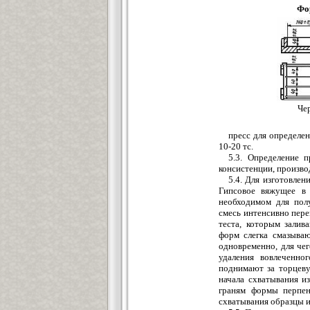
Фо
Чер
пресс для определен
10-20 тс.
5.3. Определение п
консистенции, производ
5.4. Для изготовлен
Гипсовое вяжущее в 
необходимом для полу
смесь интенсивно пер
теста, которым залив
форм слегка смазыва
одновременно, для че
удаления вовлеченно
поднимают за торцеву
начала схватывания и
граням формы перпен
схватывания образцы и