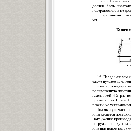
прибор Вика с массо
должна быть изготов
поверхностью и не дол
полированную пласт
мм.
Коничес
Че
4.6. Перед началом 
также нулевое положен
Кольцо, предварите
полированную пластинк
пластинкой 4-5 раз в
примерно на 10 мм. П
пластинке устанавлива
Подвижную часть пр
иглы касается поверхно
Погружение производят
погружения иглу тщате
игла при новом погруж