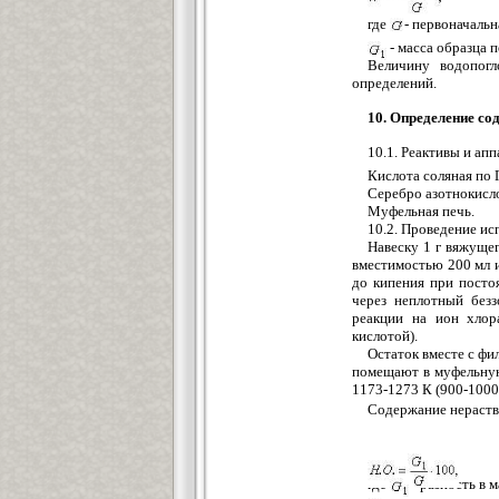
где
- первоначальн
- масса образца 
Величину водопогл
определений.
10. Определение со
10.1. Реактивы и ап
Кислота соляная по 
Серебро азотнокисл
Муфельная печь.
10.2. Проведение и
Навеску 1 г вяжущег
вместимостью 200 мл 
до кипения при посто
через неплотный без
реакции на ион хлора
кислотой).
Остаток вместе с фи
помещают в муфельную
1173-1273 К (900-1000
Содержание нераст
где
- разность в м