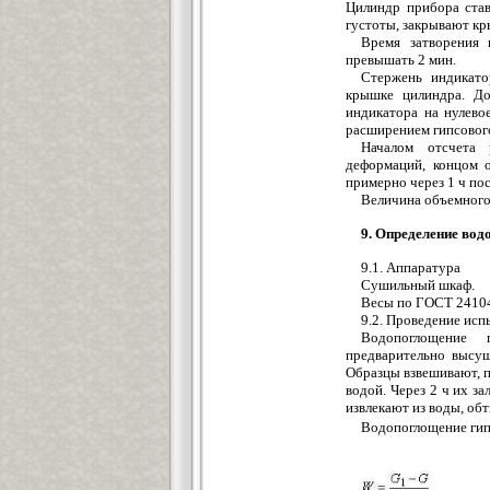
Цилиндр прибора став
густоты, закрывают кр
Время затворения 
превышать 2 мин.
Стержень индикато
крышке цилиндра. Д
индикатора на нулево
расширением гипсового
Началом отсчета 
деформаций, концом 
примерно через 1 ч по
Величина объемного
9. Определение во
9.1. Аппаратура
Сушильный шкаф.
Весы по ГОСТ 24104-
9.2. Проведение исп
Водопоглощение 
предварительно высуш
Образцы взвешивают, 
водой. Через 2 ч их з
извлекают из воды, об
Водопоглощение ги