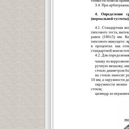
тонкости помола прини
3.4. При арбитражн
4. Определение с
(нормальной густоты)
4.1. Стандартная ко
гипсового теста, выте
равен (180±5) мм. К
гипсового вяжущего: в
в процентах как отн
стандартной консистен
4.2. Для определени
чашку из коррозион
ручную мешалку, име
стекло диаметром бо
на стекло наносят 
10 мм, а окружности ди
окружности можно н
стекла;
цилиндр из нержавею