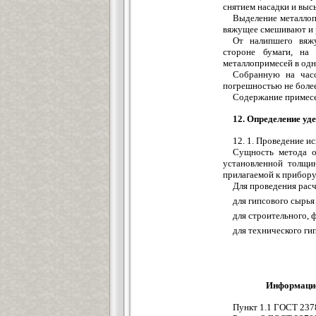
снятием насадки и выс
Выделение металлоп
вяжущее смешивают и 
От налипшего вяж
стороне бумаги, на 
металлопримесей в одн
Собранную на часо
погрешностью не более 
Содержание примесе
12. Определение уд
12. 1. Проведение и
Сущность метода о
установленной толщи
прилагаемой к прибору
Для проведения расч
для гипсового сырья 
для строительного, ф
для технического гип
Информацио
Пункт 1.1 ГОСТ 2378