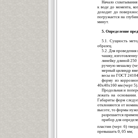
Начало схватывания
к воде до момента, ко
доходит до поверхнос
погружается на глуби
минут.
5. Определение пре
5.1. Сущность мет
образец.
5.2. Для проведения
чашку, изготовленну
линейку длиной 250
ручную мешалку (чер
мерный цилиндр вме
весы по ГОСТ 24104-
форму из коррозион
40х40х160 мм (черт 5).
Продольная и попер
лежать на основании.
Габариты форм следует
отклоняются от номина
высоте, то формы нужн
разрешается применя
прибор для определ
пластин (черт. 6) тве
превышать 0, 05 мм;