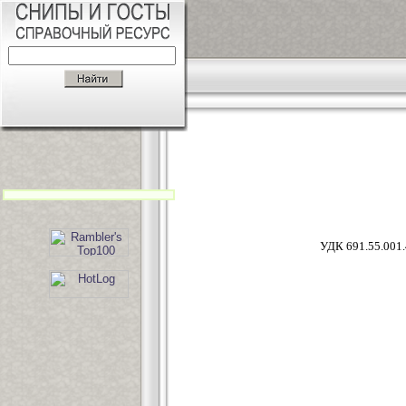
УДК 69