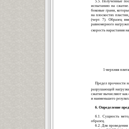
5.5. Полученные по
испытанию на сжатие
боковые грани, которы
на плоскостях пластин
(черт. 7). Образец в
равномерного нагружен
скорость нарастания н
1-верхняя плита
Предел прочности н
разрушающей нагрузки
сжатие вычисляют как 
и наименьшего результ
6. Определение пре
6.1. Сущность мет
образец.
6.2. Для проведения