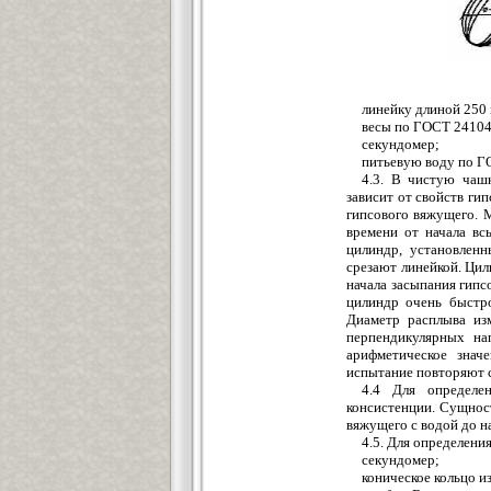
линейку длиной 250 
весы по ГОСТ 24104-
секундомер;
питьевую воду по Г
4.3. В чистую чашк
зависит от свойств гип
гипсового вяжущего. 
времени от начала вс
цилиндр, установленн
срезают линейкой. Цил
начала засыпания гипс
цилиндр очень быстро
Диаметр расплыва из
перпендикулярных на
арифметическое знач
испытание повторяют 
4.4 Для определен
консистенции. Сущност
вяжущего с водой до на
4.5. Для определени
секундомер;
коническое кольцо и