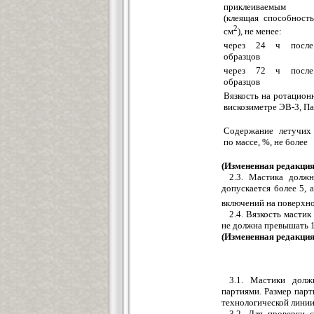
приклеиваемым м
(клеящая способность
2
см
), не менее:
через 24 ч после
образцов
через 72 ч после
образцов
Вязкость на ротацион
вискозиметре ЭВ-3, Па·
Содержание летучих
по массе, %, не более
(Измененная редакция,
2.3. Мастика должн
допускается более 5, 
включений на поверхн
2.4. Вязкость мастик
не должна превышать 1
(Измененная редакция, 
3.1. Мастики долж
партиями. Размер парт
технологической линии
3.2. Для проверки 