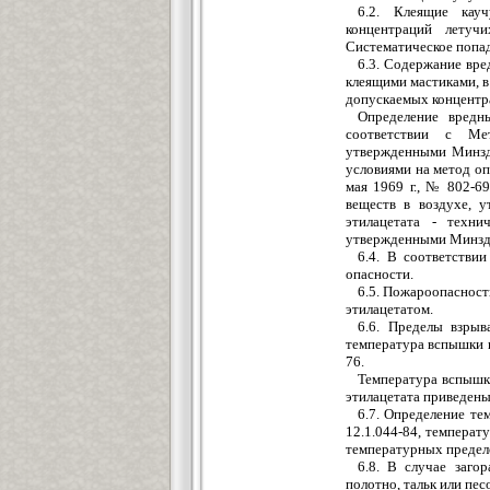
6.2. Клеящие кау
концентраций летуч
Систематическое попад
6.3. Содержание вре
клеящими мастиками, 
допускаемых концентра
Определение вредны
соответствии с Ме
утвержденными Минздр
условиями на метод о
мая 1969 г., № 802-6
веществ в воздухе, 
этилацетата - техни
утвержденными Минздр
6.4. В соответстви
опасности.
6.5. Пожароопасност
этилацетатом.
6.6. Пределы взрыв
температура вспышки 
76.
Температура вспышк
этилацетата приведены
6.7. Определение т
12.1.044-84, температ
температурных предело
6.8. В случае заго
полотно, тальк или пе