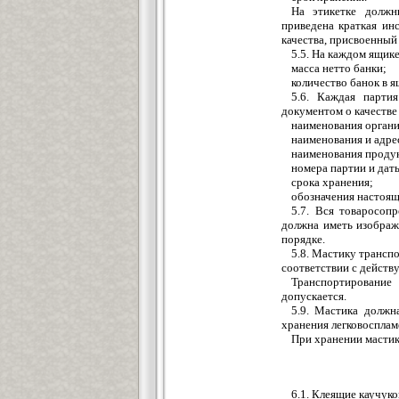
На этикетке дол
приведена краткая ин
качества, присвоенный
5.5. На каждом ящик
масса нетто банки;
количество банок в я
5.6. Каждая парти
документом о качестве
наименования органи
наименования и адре
наименования продук
номера партии и даты
срока хранения;
обозначения настоящ
5.7. Вся товаросоп
должна иметь изображ
порядке.
5.8. Мастику трансп
соответствии с действ
Транспортирование
допускается.
5.9. Мастика должн
хранения легковоспла
При хранении мастик
6.1. Клеящие каучук