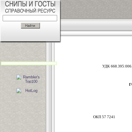
УДК 66
Г
ОКП 57 7241