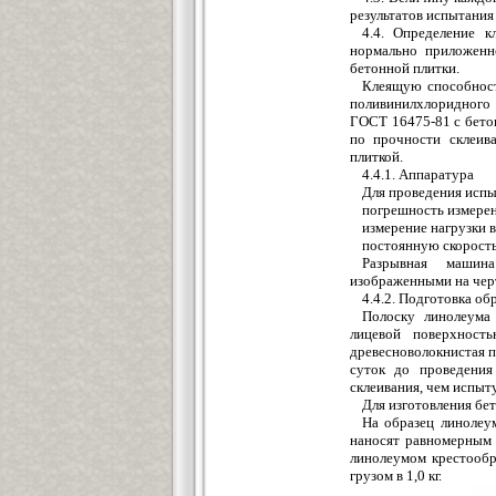
результатов испытания 
4.4. Определение к
нормально приложенно
бетонной плитки.
Клеящую способност
поливинилхлоридного
ГОСТ 16475-81 с бето
по прочности склеив
плиткой.
4.4.1. Аппаратура
Для проведения испы
погрешность измерен
измерение нагрузки 
постоянную скорость
Разрывная машин
изображенными на черт
4.4.2. Подготовка о
Полоску линолеума
лицевой поверхност
древесноволокнистая п
суток до проведения
склеивания, чем испыт
Для изготовления бе
На образец линолеу
наносят равномерным 
линолеумом крестообр
грузом в 1,0 кг.