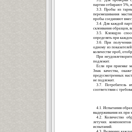
партии отбирают 5%, н
3.3. Пробы из тарн
перемешивания масти
пробы соединяют вмест
3.4. Для каждой пар
склеивания образцов, 
3.5. Клеящую спос
определять при каждом
3.6. При получении
одному из показателе
количестве проб, отоб
При неудовлетворит
подлежит.
Если при приемке м
Знак качества, окаж
предусмотренных наст
не подлежит.
3.7. Потребитель 
соответствии с требов
4.1. Испытания обра
выдерживания их при э
4.2. Количество об
летучих компоненто
испытаний.
4.3. Величину каждо