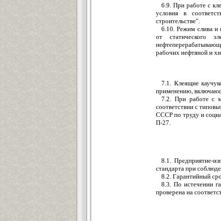
6.9. При работе с 
условия в соответст
строительстве".
6.10. Режим слива и
от статического эл
нефтеперерабатывающ
рабочих нефтяной и х
7.1. Клеящие каучу
применению, включающе
7.2. При работе с 
соответствии с типов
СССР по труду и соци
П-27.
8.1. Предприятие-из
стандарта при соблюде
8.2. Гарантийный сро
8.3. По истечении 
проверена на соответс