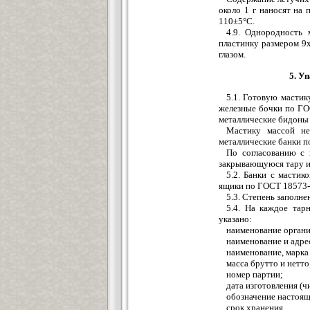
около 1 г наносят на
110±5°С.
4.9. Однородность 
пластинку размером 9
глазом.
5. У
5.1. Готовую мастик
железные бочки по ГО
металлические бидоны
Мастику массой не
металлические банки п
По согласованию с 
закрывающуюся тару из
5.2. Банки с масти
ящики по ГОСТ 18573-8
5.3. Степень заполне
5.4. На каждое тар
указано:
наименование органи
наименование и адре
наименование, марка
масса брутто и нетто
номер партии;
дата изготовления (чи
обозначение настоящ
срок хранения.