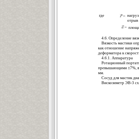
где
нагру
отрыв 
площа
4.6. Определение вяз
Вязкость мастики опр
как отношение напряже
деформатора к скорости
4.6.1. Аппаратура
Ротационный портати
превышающими ±7%, в 
мм.
Сосуд для мастик ди
Вискозиметр ЭВ-3 сх