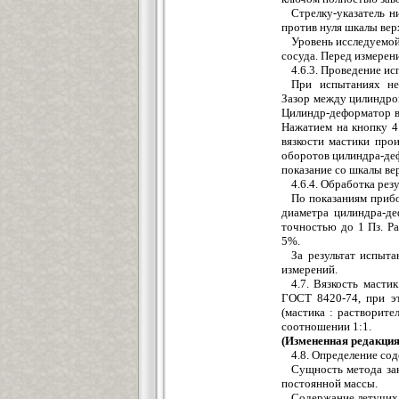
Стрелку-указатель н
против нуля шкалы вер
Уровень исследуемой
сосуда. Перед измерен
4.6.3. Проведение и
При испытаниях не
Зазор между цилиндро
Цилиндр-деформатор в
Нажатием на кнопку 4
вязкости мастики про
оборотов цилиндра-де
показание со шкалы ве
4.6.4. Обработка рез
По показаниям приб
диаметра цилиндра-де
точностью до 1 Пз. Р
5%.
За результат испыт
измерений.
4.7. Вязкость масти
ГОСТ 8420-74, при эт
(мастика : растворите
соотношении 1:1.
(Измененная редакция, 
4.8. Определение со
Сущность метода зак
постоянной массы.
Содержание летучих