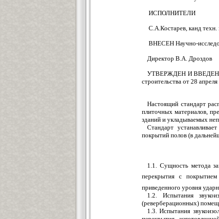
ИСПОЛНИТЕЛИ
С.А.Костарев, канд техн.
ВНЕСЕН Научно-исследов
Директор В.А. Дроздов
УТВЕРЖДЕН И ВВЕДЕН В 
строительства от 28 апреля 
Настоящий стандарт рас
плиточных материалов, пр
зданий и укладываемых неп
Стандарт устанавливае
покрытий полов (в дальней
1.1. Сущность метода з
перекрытия с покрытие
приведенного уровня удар
1.2. Испытания звуко
(реверберационных) помещ
1.3. Испытания звукоиз
перекрытия, изготовленн