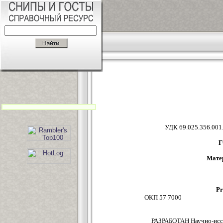
УДК 69.0
Г
Мате
Pr
ОКП 57 7000
РАЗРАБОТАН Научно-иссл