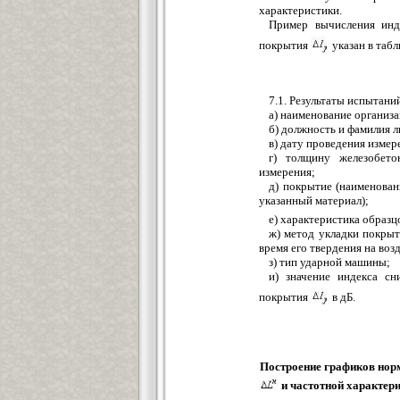
характеристики.
Пример вычисления инд
покрытия
указан в таб
7.1. Результаты испытани
а) наименование организа
б) должность и фамилия 
в) дату проведения измер
г) толщину железобето
измерения;
д) покрытие (наименован
указанный материал);
е) характеристика образц
ж) метод укладки покрыт
время его твердения на воз
з) тип ударной машины;
и) значение индекса с
покрытия
в дБ.
Построение графиков нор
и частотной характери