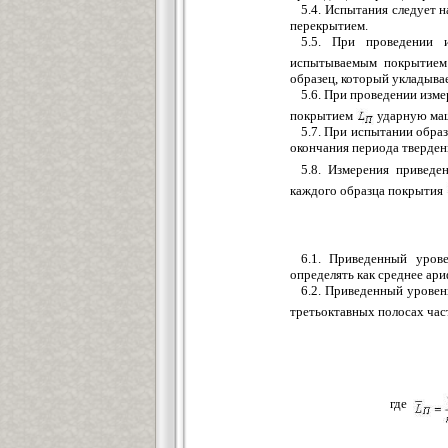
5.4. Испытания следует 
перекрытием.
5.5. При проведении 
испытываемым покрытие
образец, который укладывае
5.6. При проведении изм
покрытием
ударную маши
5.7. При испытании образ
окончания периода твердени
5.8. Измерения привед
каждого образца покрытия
6.1. Приведенный уро
определять как среднее ари
6.2. Приведенный урове
третьоктавных полосах ча
где