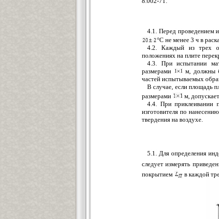
8.002-71.
4.1. Перед проведением
°С не менее 3 ч в рас
4.2. Каждый из трех о
положениях на плите перекр
4.3. При испытании ма
размерами
м, должны б
частей испытываемых образц
В случае, если площадь 
размерами
м, допускае
4.4. При приклеивании 
изготовителя по нанесению
твердения на воздухе.
5.1. Для определения и
следует измерять приведе
покрытием
в каждой тр