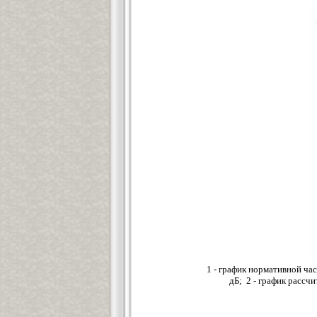
1 - график нормативной ч
дБ; 2 - график рассч