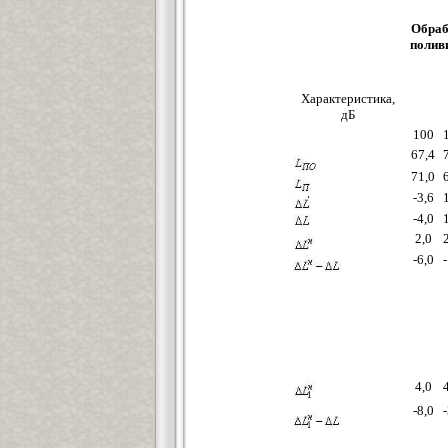
Обраб
полив
Характеристика,
дБ
100
67,4
71,0
-3,6
-4,0
2,0
-6,0
4,0
-8,0