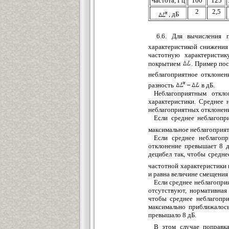
Частота, Гц
100
125
2
2,5
, дБ
6.6. Для вычисления
характеристикой снижени
частотную характеристи
покрытием
. Пример по
неблагоприятное отклонен
разность
в дБ.
Неблагоприятным откло
характеристики. Среднее 
неблагоприятных отклонен
Если среднее неблагопр
максимальное неблагоприят
Если среднее неблагоп
отклонение превышает 8 д
децибел так, чтобы средн
частотной характеристики 
и равна величине смещения
Если среднее неблагопри
отсутствуют, нормативная
чтобы среднее неблагопр
максимально приближалось
превышало 8 дБ.
В этом случае поправ