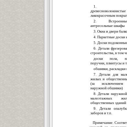
1. Пл
древесноволокн
лакокрасочным покры
2. Встроен
антресольные шкафы
3. Окна и двери бал
4. Паркетные доски
5. Доски подоконны
6. Детали фрезеров
строительства, в том ч
доски пола, нал
поручни, плинтусы и т.
обшивки, раскладки и
7. Детали для мал
жилых и общественн
(за исключением 
наружной обшивки)
8. Детали наружно
малоэтажных ж
общественных зданий
9. Детали опалубк
заборов и т.п.
Примечание. Соотве