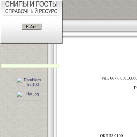
УДК 667.
Г
ОКП 53 0100