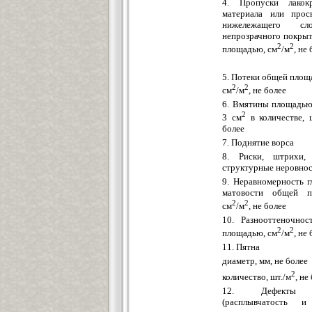
4. Пропуски лакокр
материала или прос
нижележащего с
непрозрачного покры
2
2
площадью, см
/м
, не
5. Потеки общей площ
2
2
см
/м
, не более
6. Вмятины площадью
2
3 см
в количестве, 
более
7. Поднятие ворса
8. Риски, штрихи, 
структурные неровно
9. Неравномерность г
матовости общей п
2
2
см
/м
, не более
10. Разнооттеночно
2
2
площадью, см
/м
, не
11. Пятна
диаметр, мм, не более
2
количество, шт./м
, не
12. Дефекты 
(расплывчатость и