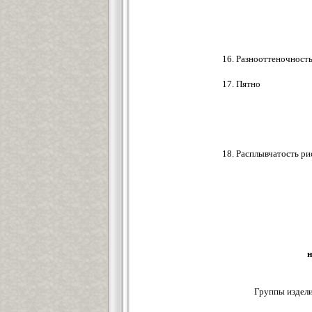
16. Разнооттеночност
17. Пятно
18. Расплывчатость ри
н
Группы издел