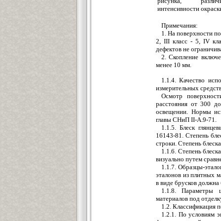
рисунка, разл
интенсивности окраск
Примечания:
1. На поверхности по
2, III класс - 5, IV 
дефектов не ограничив
2. Скопление включ
менее 10 мм.
1.1.4. Качество ис
измерительных средств 
Осмотр поверхност
расстояния от 300 д
освещении. Нормы ис
главы СНиП II-А.9-71.
1.1.5. Блеск глянц
16143-81. Степень блес
строки. Степень блеска
1.1.6. Степень блес
визуально путем сравн
1.1.7. Образцы-этал
эталонов из плитных м
в виде брусков должна 
1.1.8. Параметры 
материалов под отделк
1.2. Классификация 
1.2.1. По условиям 