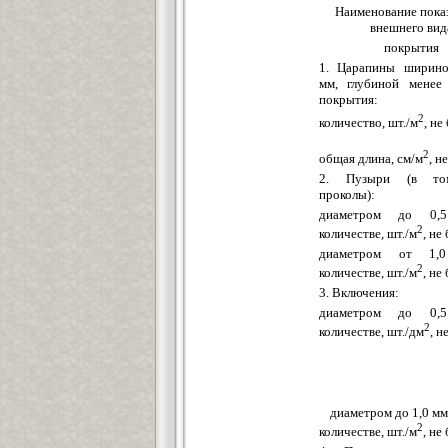
Наименование пока
внешнего вид
покрытия
1. Царапины ширино
мм, глубиной менее
покрытия:
2
количество, шт./м
, не
2
общая длина, см/м
, н
2. Пузыри (в то
проколы):
диаметром до 0
2
количестве, шт./м
, не
диаметром от 1
2
количестве, шт./м
, не
3. Включения:
диаметром до 0
2
количестве, шт./дм
, н
диаметром до 1,0 мм
2
количестве, шт./м
, не