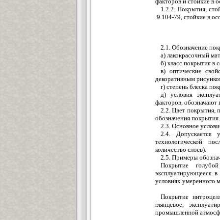
факторов и стойкие в 
1.2.2. Покрытия, с
9.104-79, стойкие в ос
2.1. Обозначение по
а) лакокрасочный ма
б) класс покрытия в 
в) оптические свой
декоративным рисунко
г) степень блеска пок
д) условия эксплуа
факторов, обозначают 
2.2. Цвет покрытия,
обозначения покрытия.
2.3. Основное услов
2.4. Допускается
технологической пос
количество слоев).
2.5. Примеры обозна
Покрытие голубой 
эксплуатирующееся в 
условиях умеренного м
Покрытие нитроцелл
глянцевое, эксплуат
промышленной атмосфе