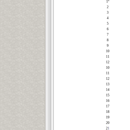
1°
2
3
4
5
6
7
8
9
10
11
12
10
11
12
13
14
15
16
17
18
19
20
2
1