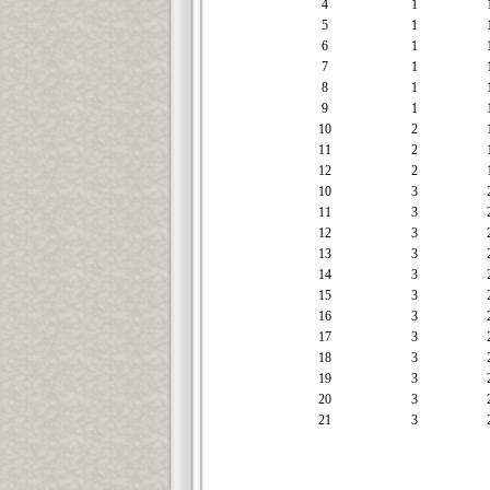
4
1
5
1
6
1
7
1
8
1
9
1
10
2
11
2
12
2
10
3
11
3
12
3
13
3
14
3
15
3
16
3
17
3
18
3
19
3
20
3
21
3