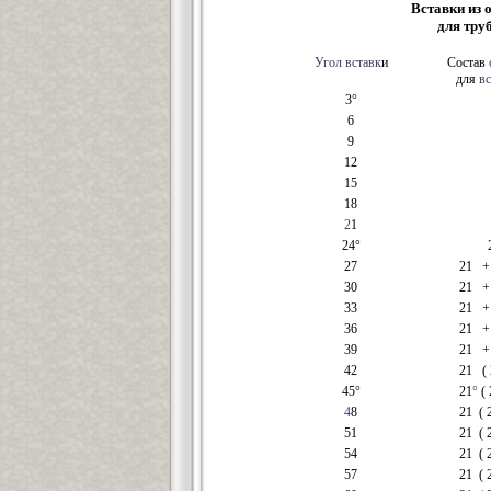
Вставки из 
для тру
Угол
вставк
и
Состав
для
вс
3°
6
9
12
15
18
2
1
24°
27
21 + 
30
21 + 
33
21 + 
36
21 + 
39
21 + 
42
21 ( 
45°
21
°
( 
4
8
21 ( 2 
51
21 ( 
54
21 ( 2 
57
21 ( 2 