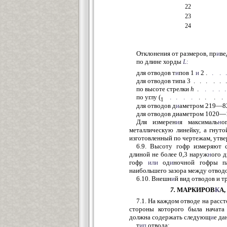
22
23
24
Отклонения от размеров, пр
и
ве
по длине хорды
L
:
для отводов т
и
пов 1
и
2 .
.
.
.
для отводов типа 3 . . . . .
по высоте стрелки
h
.
.
.
.
.
по углу (
.
.
.
.
. . . . .
1
для отводов д
и
аметром 219—82
для отводов диаметром 1020—14
Для измерен
и
я максималь
н
о
металлическую линейку, а гну
изготовленный по чертежам, утве
6.9. Высоту гофр измеряют 
длиной не более 0,3 наруж
н
ого д
гофр
или
од
и
ночной гофры па
наибольшего зазора между отводо
6.10. Внешн
и
й вид отводов и т
7.
МАРКИРОВ
К
А
7.1. На каждом отводе на расст
стороны которого была начата 
должна содержать следующ
и
е да
т
ип
отвода;