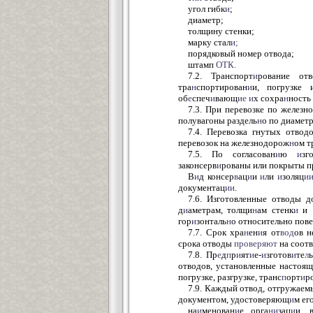
угол гибк
и
;
диаметр;
толщину стенки;
марку стал
и;
порядковый номер отвода;
штамп
ОТК.
7.2. Транспорт
и
рование от
тра
н
спортирован
и
и, погрузке 
об
е
спеч
и
вающ
ие
и
х сохра
н
ность
7.3. При перевозке по железн
полувагоны раздель
н
о по диаметр
7.4. Перевозка гнутых отвод
перевозок на железнодорож
н
ом т
7.5. По согласован
и
ю
и
зг
законсерв
и
рованы или покрыты п
В
и
д консер
в
ац
и
и
и
ли
и
золяц
и
документац
ии
.
7.6. Изготовленные отводы 
д
и
аметрам, толщи
н
ам стенк
и
и 
гор
и
зонталь
н
о относительно пов
7.7. Срок хра
н
ен
и
я от
вод
ов н
срока отводы
проверяют
на соотв
7.8. Пр
е
д
п
р
и
ят
и
е-
и
зготов
и
те
л
отводов, установленные настоя
погрузке, разгрузке, транс
п
орт
и
р
7.9. Каждый отвод, отгружаем
документом, удостоверяющ
и
м ег
на
и
менован
и
е орга
ни
зац
и
и, 