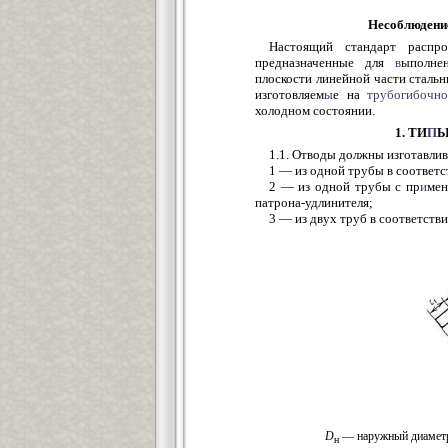
Несоблюдени
Настоящий стандарт распр
предназначенные для
в
ыполне
плоскости линейной части сталь
изготовляем
ы
е на
трубогибочн
холодном состоянии.
1. ТИ
П
Ы
1.1. Отводы должны изготавлив
1 — из одной трубы в соответст
2 — из одной трубы с пр
и
мен
патрона-удлинителя;
3 — из двух труб в соответствии
D
— наружный диаметр
н