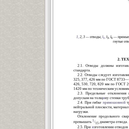
1
,
2, 3 —
отводы;
l
,
l
,
l
— прямые
1
3
6
гнутые от
2. Т
2.1. Отводы должны изготавл
стандарта.
2.2. Отводы следует изготавл
325, 377, 426 мм по ГОСТ 8733—
426, 530
,
720, 820 мм по ГОСТ 
1420 мм по техническим условиям
2.3. Предельные отклонени
допускам на толщ
и
ну стенки тру
2.4. При гибке
прямошовной
т
нейтральной плоскости, материал
нагрузки.
Отклонение продольного сва
1
превышать
/
диаметра отвода.
15
2.5. При
и
зготовлении отводов