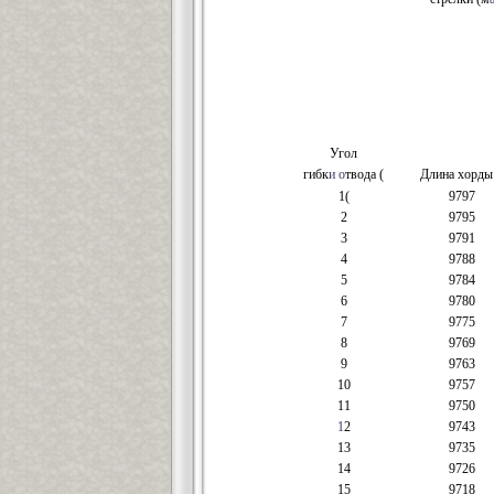
Угол
гибк
и о
твода (
Длина хорд
1(
9797
2
9795
3
9791
4
9788
5
9784
6
9780
7
9775
8
9769
9
9763
10
9757
11
9750
1
2
9743
13
9735
14
9726
15
9718