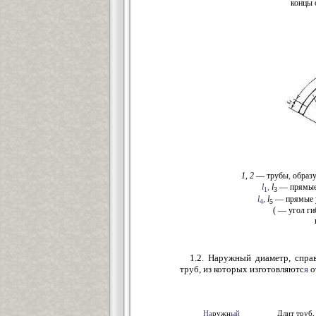
концы 
1
,
2
— трубы
,
образ
l
,
l
— прямые 
1
3
l
,
l
— прямые 
4
5
( — угол ги
1.2. Наружный диаметр, спра
труб, из которых изготовляютс
я
о
На
ружн
ый
Длит труб,