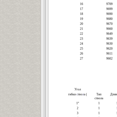
16
9709
17
9699
18
9690
19
9680
20
9670
21
9660
22
9649
23
9639
24
9630
25
9620
26
9611
27
9602
Угол
гибки
с
тво
л
а (
Тип
Длин
ствола
1°
1
2
1
3
1