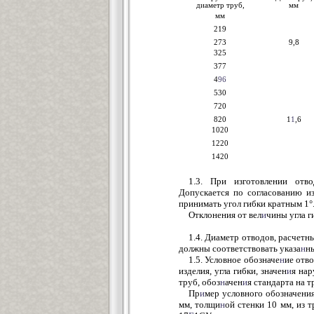
диаметр труб,
мм
мм
219
273
9,8
325
377
4
96
530
720
820
1
1
,6
1020
1220
1420
1.3. При изготовлении отв
Допускается по согласованию и
принимать угол гибки кратным 1°
Отклонения от вел
и
чины угла г
1.4. Диаметр отводов, расчет
должны соответствовать указа
н
ны
1.5. Условное обозначе
н
ие отво
изделия, угла гибки, значен
и
я нар
труб, обоз
н
ачен
и
я стандарта на 
Пр
и
мер условного обозначения
мм, толщи
н
ой стенки 10 мм, из 