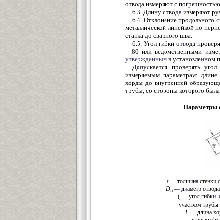
отвода измеряют с погрешностью
6.3. Длину отво
д
а измеряют ру
6.4. Отклон
е
ние продольного
с
металлической линейкой по перп
станка до сварного шва.
6.5. Угол гибки от
в
ода провер
—80 или ведомственными
и
зме
утвержденным
в установле
н
ном п
До
п
у
с
кается проверять угол
измеряемым параметрам: длине
хорды до внутренней образующ
трубы, со стороны которого была 
Параметры о
t
—
толщ
и
на стенки 
D
—
д
и
аметр отвод
н
( — угол гибк
и
о
у
ч
астком трубы 
L
— длина хо
стрелки (м