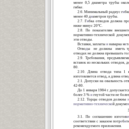
менее 0,5 диаметра трубы окол
гибке.
2.6. Минимальный радиус г
и
бк
менее 40 д
и
аметров трубы.
2.7. Г
и
бка отводов должна пр
ниже минус 20°С.
2.8. По показателям внешне
нормативно-технической докуме
эти отводы.
Вставки, заплаты
и
наварка м
е
т
Отво
д
ы не должны иметь тр
отводах не должна превышать тол
2.9. Требования, предъявля
вставок из нескольких отводов,
80.
2.10. Длина отвода типа 1
изготовляется отвод, а длина отво
2.1. Допуски на овальность о
42-80.
До 1 января 1984 г. допускаетс
более 3 %
и
гнутой части не бо
лее
2.12. Торцы отводов должны
нормативно-техническо
й докуме
3.1. По соглашению изготов
и
соответствии с заказом потр
е
б
и
т
рекомендуемого приложения.