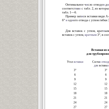
Оптимальное ч
и
сло отводо
в
д
и
соответст
в
и
и
с табл. 2, из котор
табл. 1—6.
Пример зап
и
си вставки видя А 
6°
и
од
н
ого отвода с углом гибки 
Для вставок с углом, крат
н
ым
вставок с углом,
кратным
3°, в соо
Вставки из 
для трубопрово
Угол
вставки
Соста
в
отвод
д
л
я
вставк
и
3°
3°
6
6
9
9
12
12
15
15
18
18
21
21
24
24
27
27