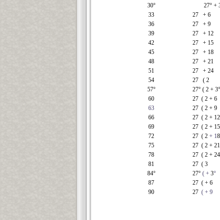
30°
27° + 
33
27 + 6
36
27 + 9
39
27 + 12
42
27 + 15
45
27 + 18
48
27 + 21
51
27 + 24
54
27 ( 2
57°
27° ( 2 + 3
60
27 ( 2
+ 6
63
27 ( 2 + 9
66
27 ( 2 + 12
69
27 ( 2
+ 15
72
27 ( 2
+ 1
8
75
27 ( 2 + 21
78
27 ( 2 + 24
81
27 ( 3
84°
27°
( +
3
°
87
27 ( + 6
90
27
( + 9