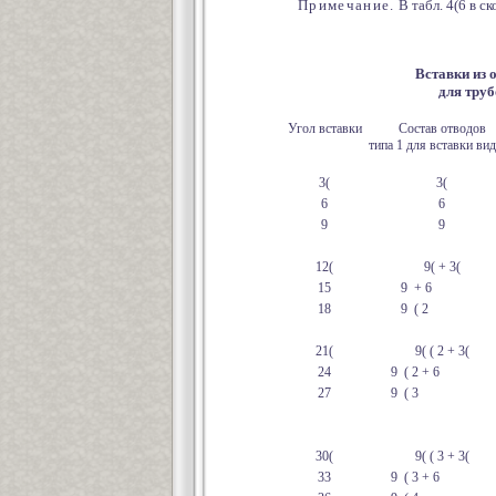
Примечание.
В табл. 4(6 в ск
Вставки из 
для тру
Угол вставки
Состав отводов
типа 1 для вставки ви
3(
3(
6
6
9
9
12(
9( + 3(
15
9 + 6
18
9 ( 2
21(
9( ( 2 + 3(
24
9 ( 2 + 6
27
9 ( 3
30(
9( ( 3 + 3(
33
9 ( 3 + 6