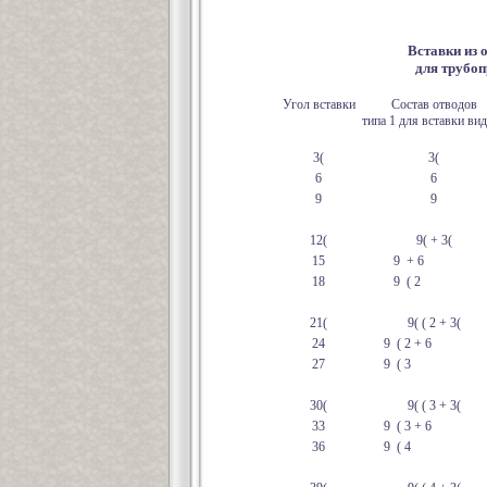
Вставки из 
для трубоп
Угол вставки
Состав отводов
типа 1 для вставки ви
3(
3(
6
6
9
9
12(
9( + 3(
15
9 + 6
18
9 ( 2
21(
9( ( 2 + 3(
24
9 ( 2 + 6
27
9 ( 3
30(
9( ( 3 + 3(
33
9 ( 3 + 6
36
9 ( 4