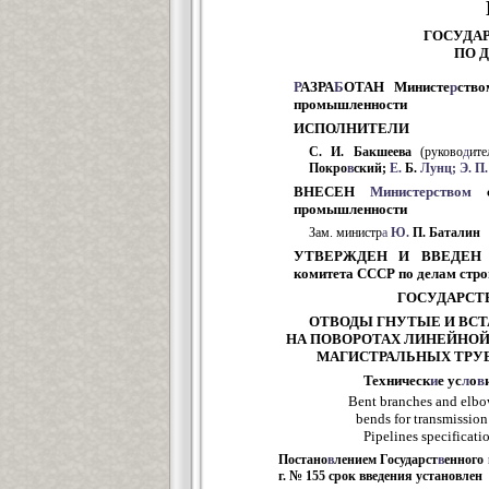
ГОСУДА
ПО 
Р
АЗРА
Б
ОТАН Министе
р
ств
промышленности
ИСПОЛНИТЕЛИ
С. И. Бакшеева
(руково
д
ите
Покро
в
ский;
Е.
Б.
Лунц;
Э.
П.
ВНЕСЕН
Министерством
ст
промышленности
Зам. министр
а
Ю.
П. Баталин
УТВЕРЖДЕН И ВВЕДЕН
комитета СССР по делам стро
ГОСУДАРСТ
ОТВОДЫ ГНУТЫЕ И ВС
НА ПОВОРОТАХ ЛИНЕЙНОЙ
МАГИСТРАЛЬНЫХ Т
Техническ
и
е ус
л
о
в
Bent branches and elbow
bends for transmission 
Pipelines specificati
Постано
в
лением Государст
в
енного
г. № 155 срок введения установлен