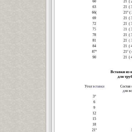
60
21 ( 2 
63
21 ( 
66(
21° (
69
21 ( 3 
72
21 ( 
7
5
2
1 ( 
78
21 ( 3 
81
21
( 
84
21 ( 
87°
21
°
( 
90
21 ( 4 
Вставки из о
для тру
Угол
вставки
Состав
д
ля вс
3°
6
9
12
15
18
21°