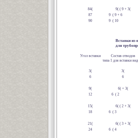
84(
9( ( 9 + 3(
87
9 ( 9 + 6
90
9 ( 10
Вставки из 
для трубопр
Угол вставки
Состав отводов
типа 1 для вставки ви
3(
3(
6
6
9(
6( + 3(
12
6 ( 2
15(
6( ( 2 + 3(
18
6 ( 3
21(
6( ( 3 + 3(
24
6 ( 4