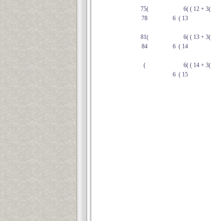
75(
6( ( 12 + 3(
78
6 ( 13
81(
6( ( 13 + 3(
84
6 ( 14
(
6( ( 14 + 3(
6 ( 15