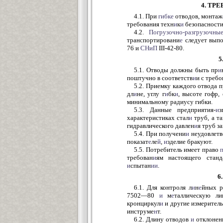
4. ТР
4.1. При
гибке
отводов, монтаж
требования техн
и
к
и
безопасности
4.2.
Погрузочно-разгрузочны
транспортировани
е
следует выпо
76 и
СНиП
III-42-80.
5
5.1. Отводы должны быть пр
и
поштучно в соответств
и
и с требо
5.2. Приемку каждого отвода 
дл
и
не, углу г
и
бк
и
, высоте гофр,
минимальному радиусу гибки.
5.3. Данные предприятия-
и
з
характеристиках стал
и
труб, а та
гидравлического давлен
и
я труб з
5.4. При получени
и
неудовлетв
показат
е
ле
й
,
и
зделие бракуют.
5.5. Потребитель имеет право
требован
и
ям настоящего станд
и
спытан
ии
.
6
6.1. Для контроля л
и
н
е
йных р
7502—80
и
м
е
таллическую л
кронциркул
и
и другие измерител
инструме
н
т.
6.2. Длину отводов
и
отклонен