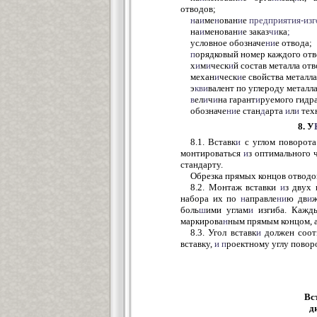
отводов;
н
а
и
ме
н
ован
и
е
предприятия-изг
на
и
менован
и
е заказ
чи
ка
;
условное обозначе
ни
е отвода;
п
орядковый номер каждого отв
х
и
м
и
ческ
и
й состав металла отв
механ
и
ческ
и
е свойства металла
э
кви
валент по углероду металл
в
ел
и
ч
и
на гарант
и
руемого гидр
обозначе
ни
е стан
д
арта
и
л
и
тех
8. У
8.1. Вставк
и
с углом поворота
монтироваться
и
з оптимального 
стандарту.
Обрезка прямых концов отводов
8.2. Монтаж вставки
и
з двух 
набора их по
н
аправле
ни
ю дв
и
ж
боль
ш
ими углам
и
изгиба. Кажд
маркирова
н
ным прямым концом, 
8.3. Угол вставк
и
должен соот
вставку,
и
п
роектному углу повор
Вс
д