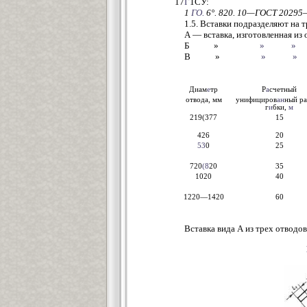
17
Г
1СУ:
1
ГО.
6°. 820. 10—ГОСТ 2029
1.5. Вставки подразделяют на т
А — вставка, изготовленная из 
Б »
»
» 
В »
»
»
Диам
е
тр
Р
а
счетный
отвода, мм
унифициров
ан
ный р
г
и
бки,
м
219(377
15
426
20
53
0
25
720
(8
20
35
1020
40
1220—1420
60
Вставка вида А из трех отводов