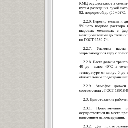
КМЦ осуществляют в смесит
путем разведения сухой на
82, подогретой до (55
5)°С.
2.2.6. Перетир мелема и 
5%-ного водного раствора
шаровых мельницах с фар
мелящими телами до степени 
по ГОСТ 6589-74.
2.2.7. Упаковка паст
закрывающуюся тару с полиэ
2.2.8. Паста должна транс
40 до плюс 40°С в течен
температуре от минус 5 до
обязательным предохранением
2.2.9. Аммофос должен
соответствии с ГОСТ 18918-8
2.3. Приготовление рабоче
2.3.1. Приготовление 
осуществляться на месте про
нанесением на конструкции.
2.3.2. Для приготовлен