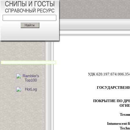
УДК 620.197:6
ГОСУДАРСТВЕН
ПОКРЫТИЕ ПО Д
ОГН
Техни
Intumescent f
Techn