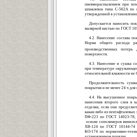
пневмораспылением при пом
шпаклевок типа С-562А по 
утвержденной в установленно
Допускается наносить по
малярной кистью по ГОСТ 10
4.2. Нанесение состава по
Норма общего расхода ра
производственных потерь
поверхности.
4.3. Нанесение и сушка с
при температуре окружающег
относительной влажности не 
Продолжительность сушк
покрытия и не менее 24 ч для 
4.4. На высушенное покры
нанесения второго слоя в к
отделки, если они предусмо
какая-либо из пентафталевых
ПФ-223 по ГОСТ 14923-78, 
основе сополимеров винилхл
ХВ-124 по ГОСТ 10144-74 и
КО-174 по нормативно-техн
установленном порядке.