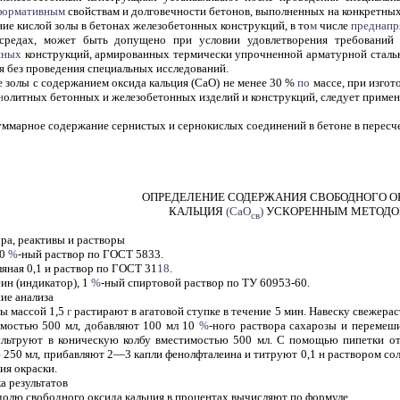
формативным
свойствам и долговечности бетонов, выполненных на конкретных
ие кислой золы в бетонах железобетонных конструкций, в то
м
числе
преднапр
 средах, может быть допущено при условии удовлетворения требовани
нных
конструкций, армированных термически упрочненной арматурной сталь
я без проведения специальных исследований.
е золы с содержанием оксида кальция (СаО) не менее 30 %
по
массе, при изгот
н
олитных бетонных и железобетонных изделий и конструкций, следует применя
уммарное содержание сернистых и сернокислых соединений в бетоне в пересч
ОПРЕДЕЛЕНИЕ СОДЕРЖАНИЯ СВОБОДНОГО 
КАЛЬЦИЯ
(СаО
)
УСКОРЕННЫМ МЕТОД
св
ра, реактивы и растворы
0
%
-ный раствор по ГОСТ 5833.
яная 0,1 и раствор по ГОСТ 31
18
.
ин (индикатор), 1
%
-ный спиртовой раствор по ТУ 60953-60.
ие анализа
лы массой 1,5
г
растирают в агатовой ступке в течение 5 мин. Навеску свежерас
имостью 500 мл, добавляют 100 мл 10
%
-ного раствора сахарозы и перемеш
и
льтруют в коническую колбу вместимостью 500 мл. С помощью пипетки 
 250 мл, прибавляют 2—3 капли фенолфталеина и титруют 0,1 н раствором со
ия окраски.
 результатов
олю свободного оксида кальция в процентах вычисляют по формуле