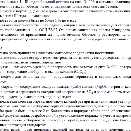
тся
в золах I—III видов
больший
остато
к
на сите
№
00
8
и меньшая величина 
менен
ии
этих з
о
л обеспечиваются заданные п
ок
азатели качества бетона.
ы в смеси с портландцементом долж
н
ы обеспечивать равномерность изменения
ые золы III вида — в автоклаве.
ность золы должна быть не более 1 % по массе.
льная активность естественных радионуклидов в золе, используемой для строи
ать требованиям
п.
1.4. ОСП-72/87 Основных санитарных правил Минздрава 
зможность ее применения для приготовления бетонов и растворов, испо
о результатам радиационно-гигиенической оценки
золосодержащих
бетонов и р
А
должна быть принята техническим контролем предприятия-поставщика.
риятие-поставщик осуществляет контроль качества зол путем проведения их п
ериодических испытаниях определяют:
 сутки — влажность, удельную
п
оверхность или остаток из сите № 008, потер
о — содержание свободного оксида кальция (СаО
);
св
 неделю для осно
вн
ых зол — содержание сернисты
х
и сернокислых соед
ъема;
 квартал — содержание оксидов кальция
(СаО)
магния
(МgО),
натрия и кал
ерн
и
с
т
ых и сернокислых соединений в
пересчете
на SO
и равномерность изме
3
год — удельную активность радио
н
уклидов.
показател
и
качества определяют также каждый раз при изменен
и
и вида угля и 
роверки качества зол отбирают одну объед
и
ненную пробу, которую составляю
ы должна быть не менее 2 кг. Количество и порядок отбора проб, обеспечив
ой документации, разработанной в установленном порядке, с учетом конкрет
енной пробы отбирают лабораторную пробу, масса которой должна быть д
ных настоящим стандартом.
битель имеет право провод
и
ть вход
н
ой контроль качества зол, применяя п