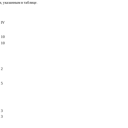
, указанным в таблице.
IV
10
10
2
5
3
3