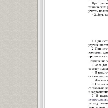
При трансп
технических 
учетом полног
4.2. Золы х
1. При изг
улучшения тех
2. При изг
эконом
и
и цем
применять в к
Применение зо
3
. Зола дл
составу и ди
4. В конст
снижен
и
я сре
5. Для кон
6. Оптимал
составов на к
и коррозионн
7. В целях
неагрессивны
расход цемен
монолитных ж