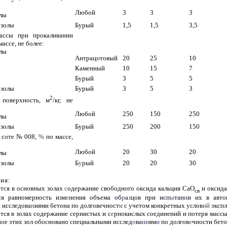
Любой
3
3
3
олы
 золы
Бурый
1,5
1,5
3,5
ассы при прокаливании
ассе, не более:
лы
Антрац
и
товый
20
25
10
Каменный
10
15
7
Бурый
3
5
5
 золы
Бурый
3
5
3
2
 поверхность, м
/кг, не
Любой
250
150
250
олы
 золы
Бурый
250
200
150
 с
и
те № 008,
%
по массе,
Любой
20
30
20
олы
 золы
Б
у
рый
20
20
30
ия:
ется в основных золах
с
одержание свободного оксида кальция СаО
и оксида
св
ся равномерность изм
е
нения объема об
р
а
з
цов при исп
ы
тан
и
и их в авто
 исследова
н
иями бетона по долговечност
и
с учетом конкретных услов
ий
экспл
тся в золах содержание сернистых и с
е
рнокислых соединений и потеря массы
н
и
е этих зол обосновано специальными исслед
о
ва
ни
ям
и
по долгов
е
чности бето