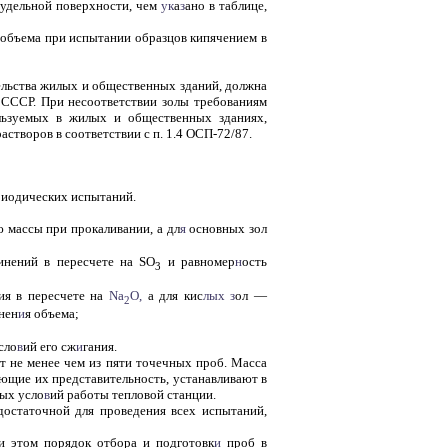
удельной поверхности, чем
ук
а
з
ано в таблице,
 объема при испытании образцов кипячением в
тельства жилых и общественных зданий, должна
СССР. При несоответствии золы требованиям
льзуемых в жилых и общественных зданиях,
астворов в соответствии с п. 1.4 ОСП-72/87.
ериодических испытаний.
ю массы при прокаливании, а дл
я
основных зол
инений в пересчете на SO
и равномер
н
ость
3
ия в пересчете на
Na
O,
а для кис
лых
з
ол —
2
нен
и
я объема;
усло
в
ий его сж
и
гания.
т не менее чем из пяти точечных проб. Масса
ающие их представительность, устанавливают в
ных усло
в
ий работы тепловой станции.
остаточной для проведения всех испытаний,
ри этом порядок отбора и подготовк
и
проб в