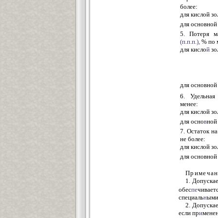
более:
для кислой з
для основной
5. Потеря м
(п.п.п.),
% по м
для кисло
й
зо
для основной
6. Удельная
менее:
для кислой з
для осно
в
ной
7. Остаток на
не более:
для кислой з
для основной
Примечан
1. Допуска
обес
пе
чивает
специаль
н
ыми
2. Допускае
если пр
и
мене