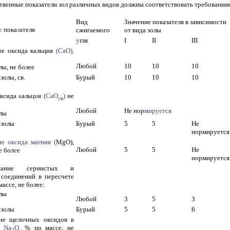
ственные показатели зол различных видов должны соответствовать требованиям
Вид
Значение показателя в зависимости
е
пока
з
ателя
сжигаемого
от вида золы
у
гля
I
II
III
и
е оксида кальция
(СаО),
Любой
10
10
10
лы, не более
золы, св.
Бурый
10
10
10
оксида
к
альц
и
я
(СаО
)
не
св
Любой
Не нор
мируется
олы
 золы
Бурый
5
5
Не
нормируется
и
е оксида магния (
MgO),
Любой
5
5
Не
е бол
е
е
нормируется
жание сернистых и
 соединений в пересчете
массе, не более:
олы
Любой
3
5
3
 золы
Бурый
5
5
6
ие щелочных оксидов в
на
Na
O,
% по массе, не
2