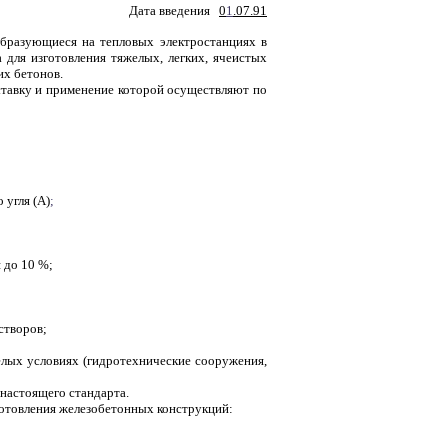
Дата введения
0
1
.07.91
образующиеся на тепловых электростанциях в
 для изготовления тяжелых, легких, ячеистых
их бетонов.
ставку и применение которой осуществляют по
 угля (А)
;
 до 10 %;
створов;
лых условиях (гидротехнические сооружения,
 настоящего стандарта.
готовления железобетонных конструкций: