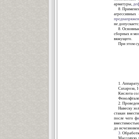
арматуры,
де
8. Применен
агрессивных
преднапряже
не допускаетс
8. Основны
сборных и мо
вяжущего.
При этом с
1. Аппарату
Сахароза, 1
Кислота сол
Фенолфтале
2. Проведен
Навеску зо
стакан вмест
после чего ф
вместимостью
до исчезновен
3.
Обработка
Массовую д