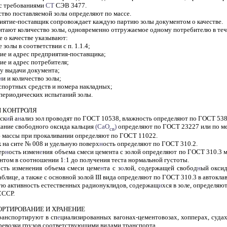
 с требованиями
СТ
СЭВ 3477.
ство поставляемой золы определяют по массе.
риятие-поставщик сопровождает каждую партию золы документом о качестве.
итают количество золы, одновременно отгружаемое одному потребителю в теч
 о качестве указывают:
 золы в соответствии с п. 1.1.4;
ие и адрес предприятия-поставщика;
ие и адрес потребителя;
ту выдачи документа;
и
и и количество золы;
спортных средств и номера накладных;
 периодических испытаний золы.
Ы КОНТРОЛЯ
ск
и
й а
н
ализ зол проводят по ГОСТ 10538, влажность определяют по ГОСТ 538
жание свободного оксида кальция
(СаО
)
определяют по ГОСТ 23227 или по ме
св
ю массы при прокаливании определяют по ГОСТ 11022.
к на сите № 008 и удельную поверх
н
ость определяют по ГОСТ 310.2.
ер
н
ость измен
е
ния объема смеси цемента с золой определяют по ГОСТ 310.3 
нтом в соотношении 1
:
1 до получения теста нормальной густоты.
сть изменения объема смеси цеме
н
та с з
о
лой, содержащей свобод
н
ый оксид
аблице, а также с основной золой III вида определяют по ГОСТ 310.3 в автокла
ную активность естественных радионуклидов, содержащ
и
хся в золе, определяю
СССР.
ПОРТИРОВАНИЕ И ХРАНЕНИЕ
транспортируют в сп
е
циализированных вагонах-цементовозах, хопперах, судах,
ревозки грузов соответствующими видами транспорта.