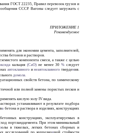
вания ГОСТ 22235, Правил перевозок грузов и
сообщения СССР. Вагоны следует загружать с
ПРИЛОЖЕНИЕ 1
Рекомендуемое
рименять для экономии цемента, заполнителей,
ества бетонов и растворов.
еземистого компонента смеси, а также с целью
оксида
кальция
(СаО)
не менее 30
%
следует
онах
автоклавного
и
неавтоклавного
тверде
н
ия.
тельного
домола.
уатационных свойств бетона, по химическому
стичной или полной замены пористых песков и
рименять кислую золу IV вида.
растворах устанавливают в результате подбора
тв
а
бетона и раствора в изделиях, конструкциях
бетонных конструкциях, эксплуатируемых в
асход портландцемента. При этом минимальный
з
олы в тяжелых, легких бетонах сборных и
ых исследований по коррозио
н
ной стойкости