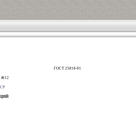
ГОСТ 25818-91
Ж12
СР
НЦИЙ