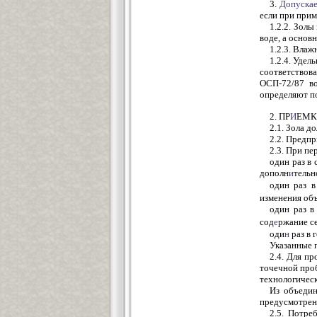
3.
Допускае
если при при
1.2.2. Зол
воде, а основн
1.2.3. Влаж
1.2.4. Уде
соответствов
ОСП-72/87 во
определяют п
2. ПР
И
ЕМК
2.1. Зола 
2.2. Предп
2.3. При п
один раз в
дополн
и
тельн
один раз в
изменения об
один раз в
сод
е
ржание с
оди
н
раз в 
Указанные 
2.4. Для п
точечной проб
технологическ
Из объедин
предусмотрен
2.5. Потре