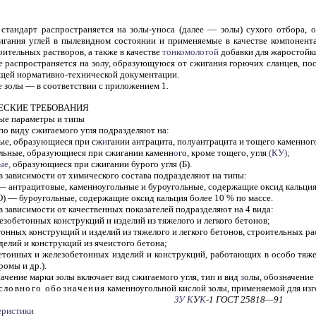
стандарт распространяется на золы-уноса (далее — золы) сухого отбора, 
жигания углей в пылевидном состоянии и применяемые в качестве компонента
оительных растворов, а также в качестве
тонкомолотой
добавки для жаростойк
е распространяется на золу, образующуюся от сжигания горючих сланцев, по
щей нормативно-технической документации.
 золы — в соответствии с приложением 1.
ЧЕСКИЕ ТРЕБОВАНИЯ
ные параметры и типы
 по виду сжигаемого угля подразделяют на:
ые, образующиеся при сж
и
гании антрацита, полуантрацита и тощего каменного
льные, образующиеся при сжигании каменн
о
го, кроме тощего, угля
(КУ);
ые,
образующиеся при сжигании бурого угля (Б).
 в зависимости от химического состава подразделяют на типы:
 — антрацитовые, каменноугольные и буроугольные, содержащие оксид кальция
О) — буроугольные, содержащие оксид кальция более 10 % по массе.
 в зависимости от качественных показателей подразделяют на 4 вида:
езобетонных конструкций и изделий из тяжелого и легкого бетонов;
тонных конструкций и изделий из тяжелого и легкого бетонов, строительных ра
зделий и конструкций из ячеистого бетона;
етонных и железобетонных изделий и конструкций, работающих в особо тяже
ромы и др.).
начение марки золы включает вид сжигаемого угля, тип и вид
з
олы, обозначение
словного обозначения
каменноугольной кислой золы, применяемой для из
ЗУ
К
У
К
-1 ГОСТ 25818—91
еристики