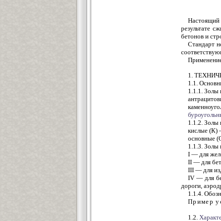
Настоящий 
результате с
бетонов и стр
Стандарт н
соответствую
Применение
1. ТЕХНИ
1.1. Основ
1.1.1. Золы
антрацитов
каменноуго
буроугольн
1.1.2. Золы
кислые (К)
основные (
1.1.3. Золы
I — для жел
II — для бе
III — для и
IV — для б
дороги, аэрод
1.1.4. Обоз
Пример у
1.2.
Характ