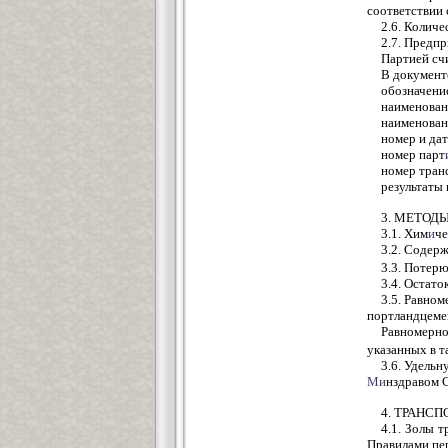
соответствии
2.6. Количе
2.7. Предп
Партией сч
В документе
обозначение
наименован
наименован
номер и да
номер парт
номер тран
результаты
3. МЕТОД
3.1. Хим
и
че
3.2. Содер
3.3. Потер
3.4. Остато
3.5. Равном
портландцеме
Равномерно
указанных в т
3.6. Удель
Ми
нздравом 
4. ТРАНС
4.1. Золы 
Правилами пе