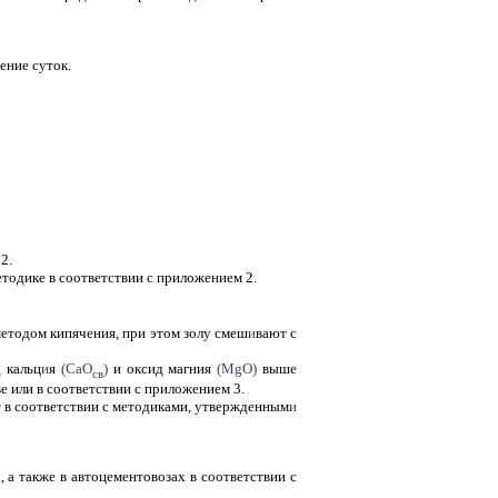
ение суток.
2.
тодике в соответствии с приложением 2.
методом кипячения, при этом золу смеш
и
вают с
 кальц
и
я
(СаО
)
и оксид магния
(МgО)
выше
св
ве или в соответствии с приложением 3.
т в соответствии с методиками, утвержденным
и
 а также в автоцементовозах в соответствии с