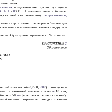
 материалах.
яженных,
предназначенных для эксплуатации в
й
СНиП
2.
0
3.11. Применение золы в бетонах
ю, склонной к коррозионному
растрескиванию,
овлении строительных растворов и бетонов для
ть в качестве компонента цемента или другого
ете на SO
не должно превышать 3 % по массе.
3
ПРИЛОЖЕНИЕ
2
Обязательное
ОКСИДА
ОМ
тертой золы массой (0
,
2 ( 0,0
002
) г помещают в
ивают в магнитной мешалке в течени
е
10 мин,
отбирают 50
м
л фильтрата и переносят в колбу
ляной кислоты. Титрование проводят
по
каплям