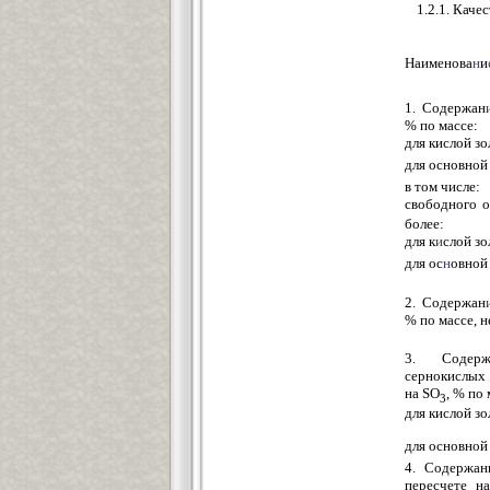
1.2.1. Каче
Наименова
н
и
1. Содержан
% по массе:
для кислой зо
для основной 
в том числе:
свободного 
более:
для к
и
слой з
для ос
н
овной
2. Содержан
% по массе, н
3. Содер
сернокислых
на SO
, % по 
3
для кислой з
для основной
4. Содержан
пересчете 