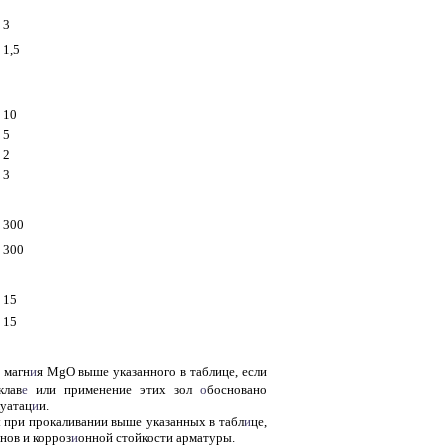
3
1,5
10
5
2
3
300
300
15
15
 магн
и
я MgO выше указанного в таблице, если
клав
е
или применение этих зол
о
босновано
уатац
и
и.
 при прокаливании выше указанных в табл
и
це,
нов и корроз
и
онной стойкости арматуры.