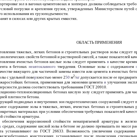
ортировке зол в вагонах-цементовозах и хопперах должны соблюдаться требо
условий погрузки и крепления грузов, утвержденных Министерством путей 
о использования их грузоподъемности.
ранят в силосах или других крытых емкостях.
ОБЛАСТЬ ПРИМЕНЕНИЯ
отовлении тяжелых, легких бетонов и строительных растворов золы следует п
нологических свойств бетонной и растворной смесей, а также показателей кач
отовлении ячеистых бетонов кислые золы следует применять
в
качестве кремн
ента в бетонах
неавтоклавного
твердения. О
с
новные золы с содержан
и
ем
ачестве вяжущего для частичной замены извести или цемента в ячеистых бет
2
лы с удельной пове
р
хностью менее 2
50
м
/
кг
допускается после ее предвари
я жаростойких бетонов, применяемая для экономии цемента
и
улучшения экспл
сперсности должна соответствовать требованиям ГОСТ 20910.
рукционно-теплоизоляционных бетонах кислую золу следует применять для ча
дней плотности бетона.
струкций подводных и внутренних зон гидротехнических сооружений следует п
ьное содержание золы в тяжелых, легких, ячеистых бетонах и строительных 
онкретных материалах при условии обеспечения требуемых показателей качес
ой стойкости арматуры.
 обеспечения коррозионной стойкости ненапрягаемой арматуры в железо
х
средах, содержание кислой золы в бетоне не должно превышать по массе р
та устанавливаю
т
по ГОСТ 26633. Возможность увеличения содержания
елезобетонных конструкциях устанавливают после проведения специальн