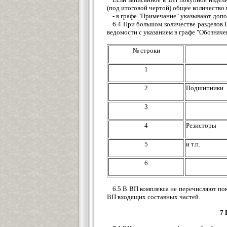
(под итоговой чертой) общее количество
- в графе "Примечание" указывают доп
6.4 При большом количестве разделов В
ведомости с указанием в графе "Обознач
№ строки
1
2
Подшипники
3
4
Резисторы
5
и т.п.
6
6.5 В ВП комплекса не перечисляют по
ВП входящих составных частей.
7