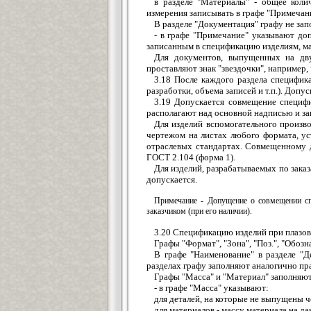
в разделе "Материалы" - общее коли
измерения записывать в графе "Примечани
В разделе "Документация" графу не за
- в графе "Примечание" указывают доп
записанным в спецификацию изделиям, мат
Для документов, выпущенных на дву
проставляют знак "звездочки", например, 
3.18 После каждого раздела специфик
разработки, объема записей и т.п.). Доп
3.19 Допускается совмещение специф
располагают над основной надписью и за
Для изделий вспомогательного произв
чертежом на листах любого формата, у
отраслевых стандартах. Совмещенному 
ГОСТ 2.104 (форма 1).
Для изделий, разрабатываемых по зак
допускается.
Примечание - Допущение о совмещении сп
заказчиком (при его наличии).
3.20 Спецификацию изделий при плазов
Графы "Формат", "Зона", "Поз.", "Обоз
В графе "Наименование" в разделе "Д
разделах графу заполняют аналогично пр
Графы "Масса" и "Материал" заполняю
- в графе "Масса" указывают:
для деталей, на которые не выпущены ч
для материалов - массу материала на д