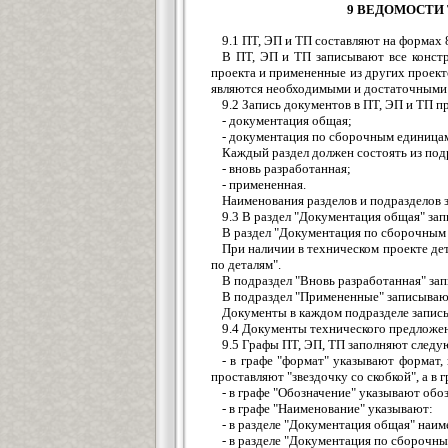
9 ВЕДОМОСТИ
9.1 ПТ, ЭП и ТП составляют на формах 
В ПТ, ЭП и ТП записывают все констр
проекта и примененные из других проект
являются необходимыми и достаточными 
9.2 Запись документов в ПТ, ЭП и ТП п
- документация общая;
- документация по сборочным единица
Каждый раздел должен состоять из под
- вновь разработанная;
- примененная.
Наименования разделов и подразделов 
9.3 В раздел "Документация общая" за
В раздел "Документация по сборочным 
При наличии в техническом проекте де
по деталям".
В подраздел "Вновь разработанная" за
В подраздел "Примененные" записывают
Документы в каждом подразделе записы
9.4 Документы технического предложени
9.5 Графы ПТ, ЭП, ТП заполняют след
- в графе "формат" указывают формат,
проставляют "звездочку со скобкой", а в
- в графе "Обозначение" указывают обо
- в графе "Наименование" указывают:
- в разделе "Документация общая" наим
- в разделе "Документация по сборочн