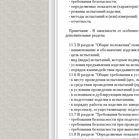
- требования безопасности;
- определяемые показатели (характерис
- режимы испытаний изделия;
- методы испытаний и (или) измерений;
- отчетность.
Примечание - В зависимости от особеннос
дополнительные разделы.
11.5 В разделе "Общие положения" по
- наименование и обозначение изделия
- цель испытаний;
- вид (виды) испытаний, которым подве
- условия предъявления изделия на исп
- порядок взаимодействия предьявител
11.6 В разделе "Общие требования к у
- к месту проведения испытаний (цех, ла
- к средствам проведения испытаний (п
- к условиям проведения испытаний (со
- к основным и дублирующим видам топл
- к подготовке изделия к испытаниям;
- к порядку работы на изделии по заве
- к персоналу, осуществляющему подго
11.7 В разделе "Требования безопасно
- требования безопасности при подгото
- требования безопасности при провед
- требования безопасности при выполн
11.8 В разделе "Определяемые показат