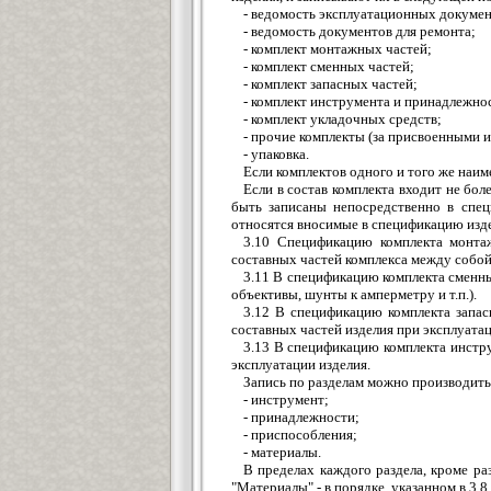
- ведомость эксплуатационных докумен
- ведомость документов для ремонта;
- комплект монтажных частей;
- комплект сменных частей;
- комплект запасных частей;
- комплект инструмента и принадлежно
- комплект укладочных средств;
- прочие комплекты (за присвоенными 
- упаковка.
Если комплектов одного и того же наим
Если в состав комплекта входит не бол
быть записаны непосредственно в спец
относятся вносимые в спецификацию изде
3.10 Спецификацию комплекта монтаж
составных частей комплекса между собой
3.11 В спецификацию комплекта сменны
объективы, шунты к амперметру и т.п.).
3.12 В спецификацию комплекта запа
составных частей изделия при эксплуатац
3.13 В спецификацию комплекта инстр
эксплуатации изделия.
Запись по разделам можно производить
- инструмент;
- принадлежности;
- приспособления;
- материалы.
В пределах каждого раздела, кроме раз
"Материалы" - в порядке, указанном в 3.8.