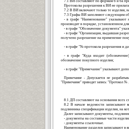
7.1 ВИ составляют по формам 6 и 6а п
Протоколы разрешения к ВИ не прилага
7.2 В ВИ включают только те изделия,
7.3 Графы ВИ заполняют следующим о
- в графе "Наименование" указывают 
производят в порядке, установленном дл
- в графе "Обозначение документа" ука
- в графе "Организация, выдавшая разр
получено разрешение на применение пок
- в графе "№ протокола разрешения и д
- в графе "Куда входит (обозначени
обозначение покупного изделия;
- в графе "Примечание" указывают доп
Примечание - Допускается не разрабаты
"Примечание" приводят запись: "Протокол № ... 
8.1 ДП составляют на основании всех 
8.2 В начале ведомости записывают 
подлинника спецификации изделия, на ко
Далее записывают документы, подлинни
- документы на составные части издели
- документы ссылочные.
Наименование разделов записывают в ви