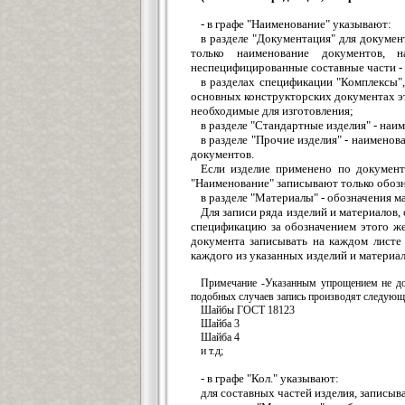
- в графе "Наименование" указывают:
в разделе "Документация" для докумен
только наименование документов, 
неспецифицированные составные части -
в разделах спецификации "Комплексы",
основных конструкторских документах эт
необходимые для изготовления;
в разделе "Стандартные изделия" - наим
в разделе "Прочие изделия" - наименов
документов.
Если изделие применено по документ
"Наименование" записывают только обозн
в разделе "Материалы" - обозначения м
Для записи ряда изделий и материалов
спецификацию за обозначением этого же
документа записывать на каждом листе
каждого из указанных изделий и материал
Примечание -Указанным упрощением не доп
подобных случаев запись производят следующ
Шайбы ГОСТ 18123
Шайба 3
Шайба 4
и т.д;
- в графе "Кол." указывают:
для составных частей изделия, записы