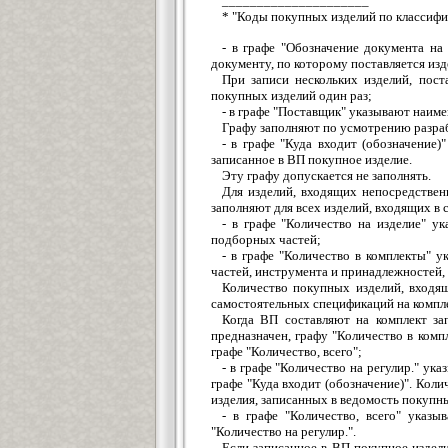
_____________________
* "Коды покупных изделий по классифи
- в графе "Обозначение документа на
документу, по которому поставляется изд
При записи нескольких изделий, пос
покупных изделий один раз;
- в графе "Поставщик" указывают наиме
Графу заполняют по усмотрению разра
- в графе "Куда входит (обозначение
записанное в ВП покупное изделие.
Эту графу допускается не заполнять.
Для изделий, входящих непосредственн
заполняют для всех изделий, входящих в
- в графе "Количество на изделие" у
подборных частей;
- в графе "Количество в комплекты" 
частей, инструмента и принадлежностей, 
Количество покупных изделий, входящ
самостоятельных спецификаций на компл
Когда ВП составляют на комплект за
предназначен, графу "Количество в комп
графе "Количество, всего";
- в графе "Количество на регулир." ук
графе "Куда входит (обозначение)". Коли
изделия, записанных в ведомость покупны
- в графе "Количество, всего" указы
"Количество на регулир.".
Если записанное в ВП покупное изделие