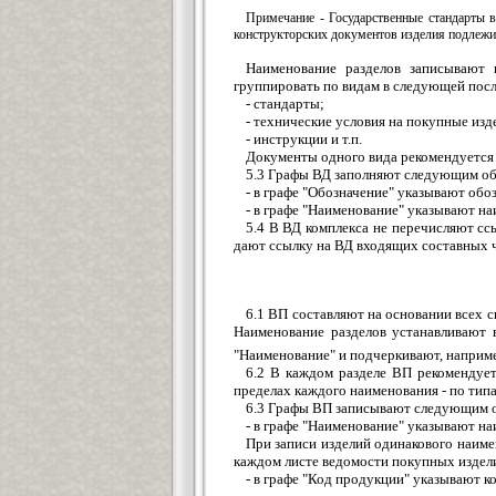
Примечание - Государственные стандарты 
конструкторских документов изделия подлежит
Наименование разделов записывают 
группировать по видам в следующей пос
- стандарты;
- технические условия на покупные изд
- инструкции и т.п.
Документы одного вида рекомендуется 
5.3 Графы ВД заполняют следующим об
- в графе "Обозначение" указывают обо
- в графе "Наименование" указывают н
5.4 В ВД комплекса не перечисляют сс
дают ссылку на ВД входящих составных ч
6.1 ВП составляют на основании всех 
Наименование разделов устанавливают в
"Наименование" и подчеркивают, наприм
6.2 В каждом разделе ВП рекомендует
пределах каждого наименования - по типа
6.3 Графы ВП записывают следующим 
- в графе "Наименование" указывают на
При записи изделий одинакового наиме
каждом листе ведомости покупных издели
- в графе "Код продукции" указывают 