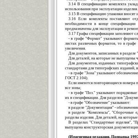
3.14 В спецификацию комплекта укладо
использования при эксплуатации изделия.
3.15 В спецификацию упаковки вносят 
3.16 Если комплекты поставляют от
необходимости в конце спецификации 
предназначены для эксплуатации и ремонт
3.17 Графы спецификации заполняют с
- в графе "Формат" указывают формат
листах различных форматов, то в графе
увеличения.
Для документов, записанных в разделе 
Для деталей, на которые не выпущены ч
Для документов, изданных типографск
стандартами для типографских изданий, в
- в графе "Зона" указывают обозначени
ГОСТ 2.104).
Если имеются повторяющиеся номера поз
все зоны;
- в графе "Поз." указывают порядковы
их в спецификации. Для разделов "Докуме
- в графе "Обозначение" указывают:
в разделе "Документация" - обозначен
в разделе "Комплексы", "Сборочные е
разделы изделия. Для деталей, на которы
В разделах "Стандартные изделия", "П
выпущена конструкторская документация
(Измененная редакция, Поправка 1997 