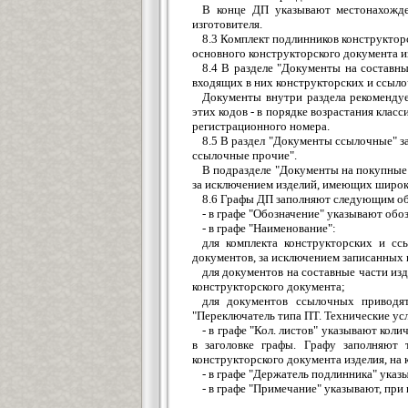
В конце ДП указывают местонахожде
изготовителя.
8.3 Комплект подлинников конструктор
основного конструкторского документа и
8.4 В разделе "Документы на составн
входящих в них конструкторских и ссыл
Документы внутри раздела рекомендуе
этих кодов - в порядке возрастания кла
регистрационного номера.
8.5 В раздел "Документы ссылочные" 
ссылочные прочие".
В подразделе "Документы на покупные 
за исключением изделий, имеющих широкое
8.6 Графы ДП заполняют следующим о
- в графе "Обозначение" указывают обо
- в графе "Наименование":
для комплекта конструкторских и сс
документов, за исключением записанных 
для документов на составные части из
конструкторского документа;
для документов ссылочных приводят
"Переключатель типа ПТ. Технические ус
- в графе "Кол. листов" указывают кол
в заголовке графы. Графу заполняют 
конструкторского документа изделия, на
- в графе "Держатель подлинника" указ
- в графе "Примечание" указывают, при