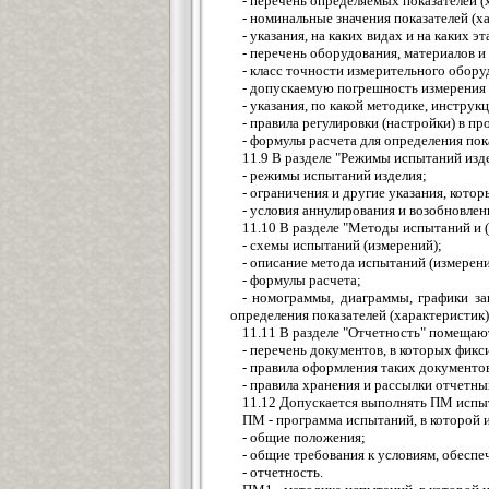
- перечень определяемых показателей (
- номинальные значения показателей (
- указания, на каких видах и на каких 
- перечень оборудования, материалов и
- класс точности измерительного обору
- допускаемую погрешность измерения 
- указания, по какой методике, инстру
- правила регулировки (настройки) в п
- формулы расчета для определения по
11.9 В разделе "Режимы испытаний изд
- режимы испытаний изделия;
- ограничения и другие указания, кото
- условия аннулирования и возобновлен
11.10 В разделе "Методы испытаний и 
- схемы испытаний (измерений);
- описание метода испытаний (измерени
- формулы расчета;
- номограммы, диаграммы, графики за
определения показателей (характеристик)
11.11 В разделе "Отчетность" помещаю
- перечень документов, в которых фикс
- правила оформления таких документо
- правила хранения и рассылки отчетны
11.12 Допускается выполнять ПМ испы
ПМ - программа испытаний, в которой
- общие положения;
- общие требования к условиям, обесп
- отчетность.