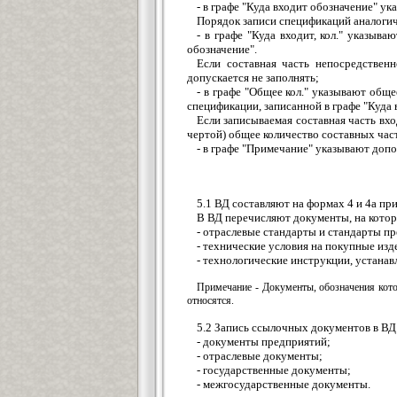
- в графе "Куда входит обозначение" у
Порядок записи спецификаций аналогич
- в графе "Куда входит, кол." указыв
обозначение".
Если составная часть непосредственн
допускается не заполнять;
- в графе "Общее кол." указывают общ
спецификации, записанной в графе "Куда 
Если записываемая составная часть вход
чертой) общее количество составных част
- в графе "Примечание" указывают доп
5.1 ВД составляют на формах 4 и 4а пр
В ВД перечисляют документы, на котор
- отраслевые стандарты и стандарты п
- технические условия на покупные изд
- технологические инструкции, устанав
Примечание - Документы, обозначения кот
относятся.
5.2 Запись ссылочных документов в ВД
- документы предприятий;
- отраслевые документы;
- государственные документы;
- межгосударственные документы.