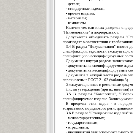
- детали;
- стандартные изделия;
- прочие изделия;
- материалы;
- комплекты.
Наличие тех или иных разделов опреде
"Наименование" и подчеркивают.
Допускается объединять разделы "Ста
производят в соответствии с требованиям
3.4 В раздел "Документация" вносят 
спецификации, ведомости эксплуатацион
спецификацию неспецифицируемых состав
Документы внутри раздела записывают
- документы на специфицируемое издел
- документы на неспецифицируемые сос
Документы в каждой части раздела зап
перечислены в ГОСТ 2.102 (таблица 3).
Эксплуатационные и ремонтные докумен
Листы утверждения (при их наличии) з
3.5 В разделы "Комплексы", "Сборо
специфицируемое изделие. Запись указан
В пределах этих кодов - в порядке 
возрастанию порядкового регистрационн
3.6 В разделе "Стандартные изделия" 
- межгосударственным;
- государственным;
- отраслевым;
- предприятий (для вспомогательного п