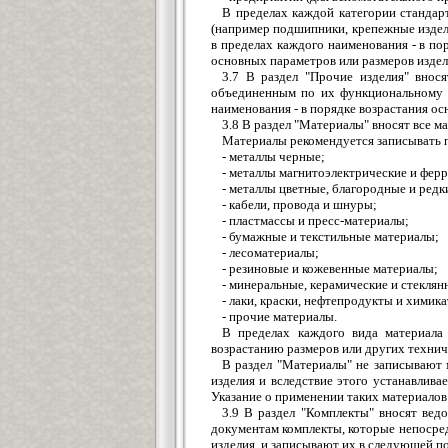
В пределах каждой категории стандар
(например подшипники, крепежные изделия
в пределах каждого наименования - в пор
основных параметров или размеров издел
3.7 В раздел "Прочие изделия" внос
объединенным по их функциональному н
наименования - в порядке возрастания ос
3.8 В раздел "Материалы" вносят все 
Материалы рекомендуется записывать 
- металлы черные;
- металлы магнитоэлектрические и фер
- металлы цветные, благородные и редк
- кабели, провода и шнуры;
- пластмассы и пресс-материалы;
- бумажные и текстильные материалы;
- лесоматериалы;
- резиновые и кожевенные материалы;
- минеральные, керамические и стекля
- лаки, краски, нефтепродукты и химик
- прочие материалы.
В пределах каждого вида материала 
возрастанию размеров или других технич
В раздел "Материалы" не записывают 
изделия и вследствие этого устанавливае
Указание о применении таких материалов
3.9 В раздел "Комплекты" вносят вед
документам комплекты, которые непосред
изделия, и записывают их в следующей п