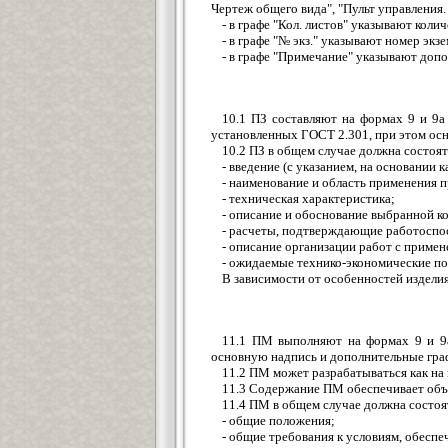
Чертеж общего вида", "Пульт управления
- в графе "Кол. листов" указывают кол
- в графе "№ экз." указывают номер эк
- в графе "Примечание" указывают доп
10.1 ПЗ составляют на формах 9 и 9а
установленных ГОСТ 2.301, при этом осн
10.2 ПЗ в общем случае должна состоя
- введение (с указанием, на основании 
- наименование и область применения 
- техническая характеристика;
- описание и обоснование выбранной ко
- расчеты, подтверждающие работоспо
- описание организации работ с приме
- ожидаемые технико-экономические по
В зависимости от особенностей изделия
11.1 ПМ выполняют на формах 9 и 9а
основную надпись и дополнительные граф
11.2 ПМ может разрабатываться как на и
11.3 Содержание ПМ обеспечивает объе
11.4 ПМ в общем случае должна состоя
- общие положения;
- общие требования к условиям, обесп