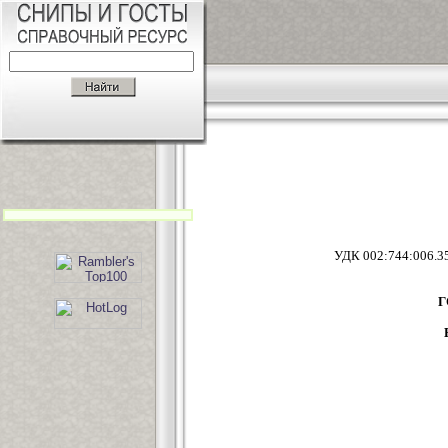
УДК 00
Г