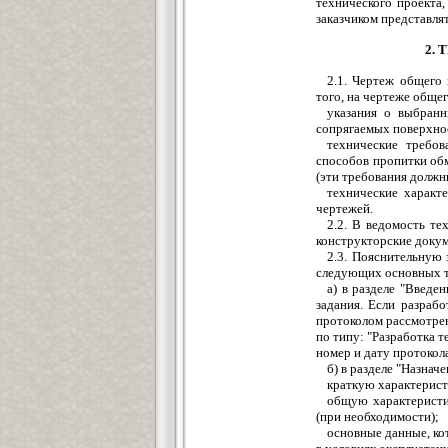
технического проекта
заказчиком представля
2.
2.1. Чертеж общего
того, на чертеже обще
указания о выбранн
сопрягаемых поверхнос
технические требов
способов пропитки об
(эти требования должн
технические характ
чертежей.
2.2. В ведомость те
конструкторские докум
2.3. Пояснительную
следующих основных т
а) в разделе "Введе
задания. Если разраб
протоколом рассмотрен
по типу: "Разработка 
номер и дату протокол
б) в разделе "Назнач
краткую характерист
общую характеристи
(при необходимости);
основные данные, ко