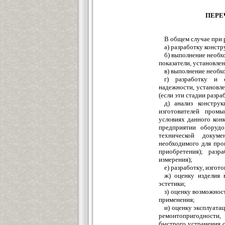
ПЕРЕ
В общем случае при 
а) разработку конст
б) выполнение необх
показатели, установле
в) выполнение необх
г) разработку и 
надежности, установл
(если эти стадии разра
д) анализ констру
изготовителей промы
условиях данного кон
предприятии оборудо
технической докуме
необходимого для про
приобретения); разр
измерения);
е) разработку, изгот
ж) оценку изделия 
эстетики;
з) оценку возможнос
применения;
и) оценку эксплуата
ремонтопригодности,
быстрого устранения о