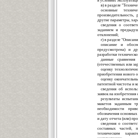
в условиях эксплуатац
в) в разделе "Технич
основные технич
производительность, 
другие параметры, хар
сведения о соответ
заданием и предыдущ
отклонений;
г) в разделе "Описа
описание и обосно
предусмотрена) и д
разработки техническо
данные сравнения 
(отечественных или за
оценку технологично
приобретения нового 
оценку окончательн
патентной чистоты и 
сведения об исполь
заявок на изобретения 
результаты испытан
макетов заданным тр
необходимости прив
обозначения основных 
и дату отчета (или) пр
сведения о соответ
составных частей, 
техническим харак