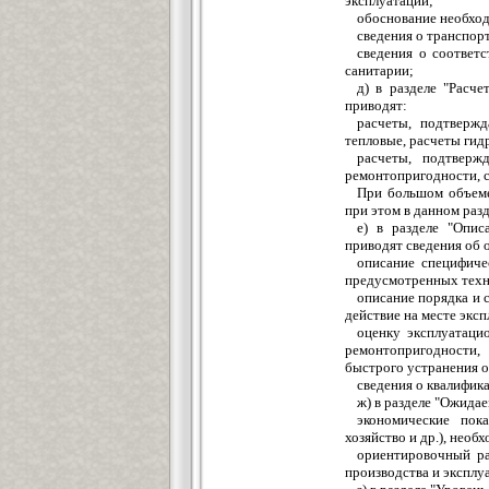
эксплуатации;
обоснование необход
сведения о транспор
сведения о соответ
санитарии;
д) в разделе "Расч
приводят:
расчеты, подтвержд
тепловые, расчеты гидр
расчеты, подтверж
ремонтопригодности, с
При большом объеме
при этом в данном разд
е) в разделе "Опис
приводят сведения об о
описание специфиче
предусмотренных техн
описание порядка и 
действие на месте эксп
оценку эксплуатаци
ремонтопригодности,
быстрого устранения о
сведения о квалифик
ж) в разделе "Ожида
экономические пок
хозяйство и др.), необ
ориентировочный ра
производства и эксплу