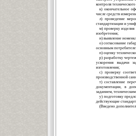
контроля технического 
к) окончательное оф
числе средств измерен
л) проведение меро
стандартизации и униф
м) проверку изделия
изобретения;
н) выявление номенк
о) согласование габ
основным потребителе
п) оценку техническо
р) разработку черте
ускорения выдачи за
изготовления;
с) проверку соотве
производственной сан
т) составление пер
документации, в доп
заданием, техническим
у) подготовку предл
действующие стандарт
(Введено дополнитель