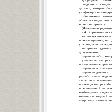
з) в разделе "Уровен
сведения о станда
деталях, которые бы
унификации и стандарт
обоснование возмо
объекты стандартизаци
новых материалов.
(Измененная редакция
2.4. В приложении к 
копию технического 
правила приемки, мето
условия, если последни
материалы художест
документами;
перечень работ, кот
уточнение или разр
промышленное произво
перечень использован
перечень документо
разработчиком издели
экспертное заключени
производства разраб
пояснительной записк
необходимые сведени
количества изделий на
сопроводительного пис