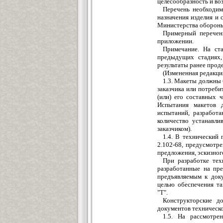
целесообразность и воз
Перечень необходим
назначения изделия и 
Министерства оборон
Примерный перечень
приложении.
Примечание. На ст
предыдущих стадиях,
результаты ранее прод
(Измененная редакция
1.3. Макеты должны 
заказчика или потреб
(или) его составных 
Испытания макетов 
испытаний, разработа
количество устанавли
заказчиком).
1.4. В технический
2.102-68, предусмотр
предложения, эскизног
При разработке тех
разработанные на пре
предъявляемым к доку
целью обеспечения та
"Т".
Конструкторские до
документов техническо
1.5. На рассмотре