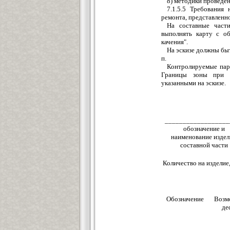
8) методики проведен
7.1.5.5 Требования
ремонта, представленно
На составные части
выполнять карту с о
качения".
На эскизе должны бы
п.
Контролируемые пара
Границы зоны при о
указанными на эскизе.
__________________
обозначение и
наименование издел
составной части
Количество на издели
Обозначение
Возм
де