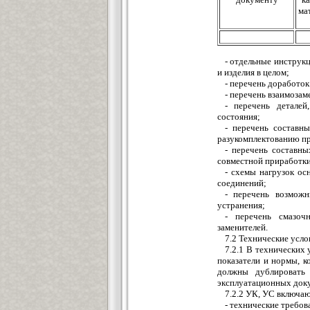
ма
- отдельные инструк
и изделия в целом;
- перечень доработок
- перечень взаимоза
- перечень деталей
состояния;
- перечень составн
разукомплектованию пр
- перечень составн
совместной приработки
- схемы нагрузок ос
соединений;
- перечень возможн
устранения;
- перечень смазоч
заменителей.
7.2 Технические усло
7.2.1 В технических 
показатели и нормы, 
должны дублировать
эксплуатационных док
7.2.2 УК, УС включа
- технические требов