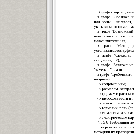
В графах карты указ
в графе "Обозначени
или зоны контроля, 
указываемого номерами 
в графе "Возможный
поверхностей, сварн
малозначительных;
в графе "Метод у
устанавливается дефект
в графе "Средство 
стандарту, ТУ);
в графе "Заключени
"замена", "ремонт";
в графе "Требования 
например:
- к сопряжениям;
- к размерам, контро
- к формам и распол
- к шероховатости и 
- к заварке, напайке и
- к герметичности (п
- к моментам затяжки
- к электрическим па
7.1.5.6 Требования п
- перечень основны
методики их проведени