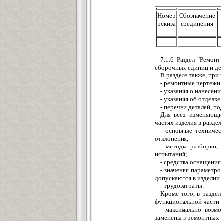
Номер
Обозначение
эскиза
соединения
7.1.6 Раздел "Ремон
сборочных единиц и де
В разделе также, при
- ремонтные чертежи
- указания о нанесен
- указания об отделке
- перечни деталей, п
Для всех изменяющи
частях изделия в разде
- основные техниче
отклонения;
- методы разборки, 
испытаний;
- средства оснащения
- значения параметро
допускаются в изделии 
- трудозатраты.
Кроме того, в разде
функциональной части 
- максимально возм
заменены в ремонтных 