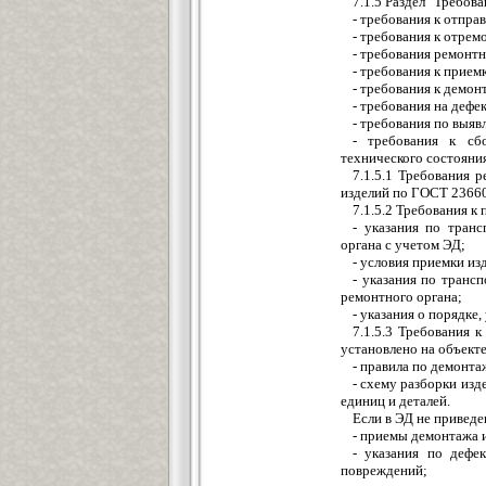
7.1.5 Раздел "Требов
- требования к отпра
- требования к отре
- требования ремонт
- требования к прием
- требования к демон
- требования на дефе
- требования по выяв
- требования к сб
технического состояния
7.1.5.1 Требования 
изделий по ГОСТ 23660
7.1.5.2 Требования к
- указания по тран
органа с учетом ЭД;
- условия приемки из
- указания по транс
ремонтного органа;
- указания о порядке
7.1.5.3 Требования 
установлено на объекте
- правила по демонта
- схему разборки из
единиц и деталей.
Если в ЭД не приведе
- приемы демонтажа и
- указания по дефе
повреждений;