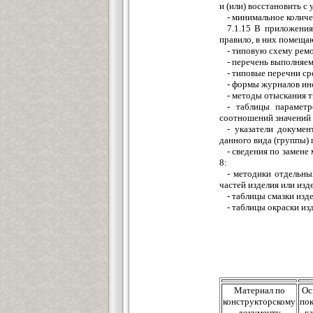
и (или) восстановить с
- минимальное количе
7.1.15 В приложения
правило, в них помеща
- типовую схему рем
- перечень выполняе
- типовые перечни ср
- формы журналов ин
- методы отыскания 
- таблицы параметр
соотношений значений 
- указатели докуме
данного вида (группы)
- сведения по замене
8:
- методики отдельн
частей изделия или изд
- таблицы смазки изд
- таблицы окраски из
Материал по
Ос
конструкторскому
пок
документу
ка