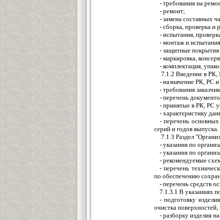
- требования на ремо
- ремонт;
- замена составных ч
- сборка, проверка и 
- испытания, проверк
- монтаж и испытания
- защитные покрытия 
- маркировка, консер
- комплектация, упак
7.1.2 Введение в РК,
- назначение РК, РС 
- требования заказчик
- перечень документо
- принятые в РК, РС 
- характеристику дан
- перечень основных
серий и годов выпуска.
7.1 3 Раздел "Органи
- указания по органи
- указания по органи
- рекомендуемые схе
- перечень техничес
по обеспечению сохран
- перечень средств о
7.1.3.1 В указаниях 
- подготовку издели
очистка поверхностей, 
- разборку изделия н