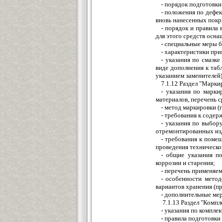
- порядок подготовки
- положения по дефе
вновь нанесенных пок
- порядок и правила
для этого средств осна
- специальные меры 
- характеристики при
- указания по смазке
виде дополнения к таб
указанием заменителей)
7.1.12 Раздел "Марки
- указания по марки
материалов, перечень 
- метод маркировки (г
- требования к содер
- указания по выбор
отремонтированных изд
- требования к поме
проведения техническо
- общие указания п
коррозии и старения;
- перечень применяем
- особенности мето
вариантов хранения (п
- дополнительные ме
7.1.13 Раздел "Комп
- указания по компле
- правила подготовки