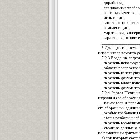
- доработка;
- специальные требо
- контроль качества п
- испытания;
- защитные покрытия 
- комплектация;
- маркировка, консер
- гарантии изготовит
_________________
* Для изделий, ремо
исполнителя ремонта у
7.2.3 Введение содер
- перечень использу
- область распростра
- перечень конструкт
- перечень документо
- перечень видов ко
- перечень документо
7.2.4 Раздел "Техни
изделия и его сборочны
- показатели и пара
его сборочных единиц и
- особые требования 
- этапы разборки и с
- перечень возможных
- сводные данные о 
по ремонтным докумен
а) при которых соста