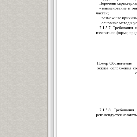
Перечень характерны
- наименование и оп
частей;
- возможные причины
- основные методы у
7.1.5.7 Требования 
излагать по форме, пре
Номер
Обозначение
эскиза
сопряжения
с
7.1.5.8 Требования
рекомендуется излагать