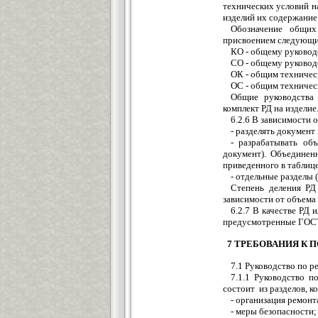
технических условий н
изделий их содержание
Обозначение общих
присвоением следующи
КО - общему руковод
СО - общему руковод
ОК - общим техничес
ОС - общим техничес
Общие руководства
комплект РД на изделие
6.2.6 В зависимости 
- разделять документ
- разрабатывать об
документ). Объединен
приведенного в таблице
- отдельные разделы 
Степень деления РД
зависимости от объема
6.2.7 В качестве РД 
предусмотренные ГОСТ
7 ТРЕБОВАНИЯ К
7.1 Руководство по р
7.1.1 Руководство п
состоит из разделов, 
- организация ремонт
- меры безопасности;