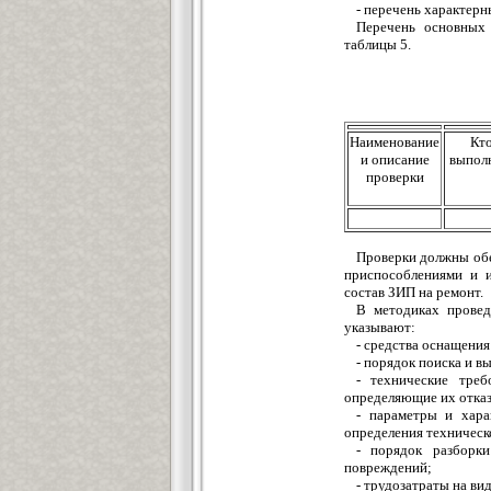
- перечень характерн
Перечень основных 
таблицы 5.
Наименование
Кт
и описание
выпол
проверки
Проверки должны обе
приспособлениями и 
состав ЗИП на ремонт.
В методиках провед
указывают:
- средства оснащения
- порядок поиска и в
- технические треб
определяющие их отказ
- параметры и хара
определения техническо
- порядок разборки
повреждений;
- трудозатраты на ви