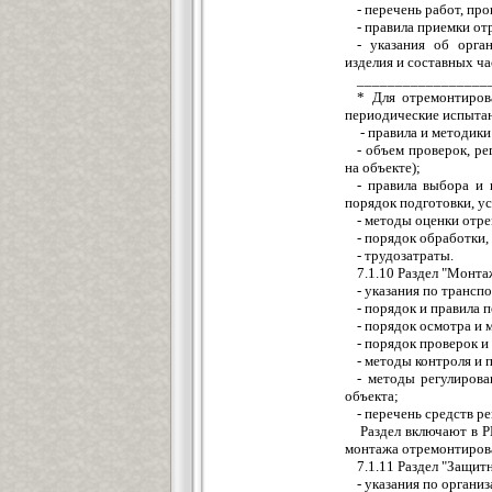
- перечень работ, пр
- правила приемки о
- указания об орга
изделия и составных ча
_________________
* Для отремонтиров
периодические испытан
- правила и методик
- объем проверок, ре
на объекте);
- правила выбора и 
порядок подготовки, у
- методы оценки отр
- порядок обработки,
- трудозатраты.
7.1.10 Раздел "Монта
- указания по транс
- порядок и правила 
- порядок осмотра и
- порядок проверок 
- методы контроля и 
- методы регулирова
объекта;
- перечень средств р
Раздел включают в Р
монтажа отремонтирова
7.1.11 Раздел "Защит
- указания по органи