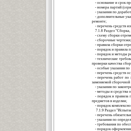
- основание и срок п
- номера партий (сер
- указания по дорабо
- дополнительные ука
ремонте;
- перечень средств и
7.1.8 Раздел "Сборка
- схему сборки отрем
- сборочные чертежи
- правила сборки отр
- порядок и правила 
- порядок и методы р
- технические требо
проверки качества сбор
- особые указания по
- перечень средств о
- перечень работ по
заменяемой сборочной 
- указания по закон
- методы и средства 
- порядок и правила 
предметов в изделии;
- порядок комплексно
7.1.9 Раздел "Испыта
- перечень обязатель
- указания по опреде
- требования по обес
- порядок оформлени