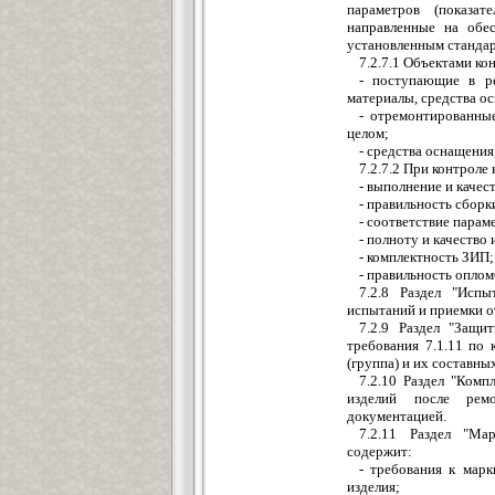
параметров (показат
направленные на обес
установленным стандар
7.2.7.1 Объектами ко
- поступающие в ре
материалы, средства о
- отремонтированны
целом;
- средства оснащения
7.2.7.2 При контроле
- выполнение и качес
- правильность сборк
- соответствие парам
- полноту и качество
- комплектность ЗИП;
- правильность оплом
7.2.8 Раздел "Испы
испытаний и приемки о
7.2.9 Раздел "Защи
требования 7.1.11 по 
(группа) и их составны
7.2.10 Раздел "Комп
изделий после рем
документацией.
7.2.11 Раздел "Мар
содержит:
- требования к мар
изделия;