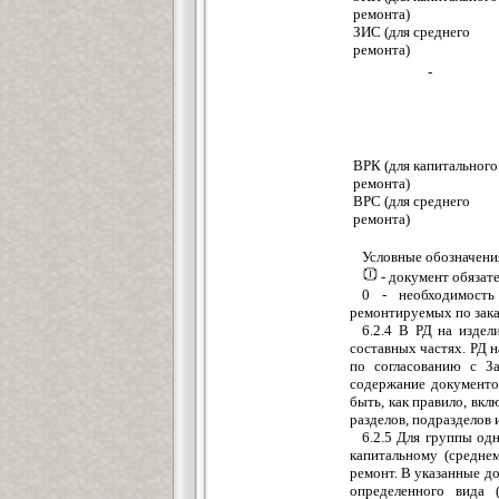
ремонта)
ЗИС (для среднего
ремонта)
-
ВРК (для капитального
ремонта)
ВРС (для среднего
ремонта)
Условные обозначени
- документ обязат
0 - необходимость 
ремонтируемых по зака
6.2.4 В РД на изде
составных частях. РД н
по согласованию с З
содержание документо
быть, как правило, вк
разделов, подразделов 
6.2.5 Для группы од
капитальному (средне
ремонт. В указанные д
определенного вида