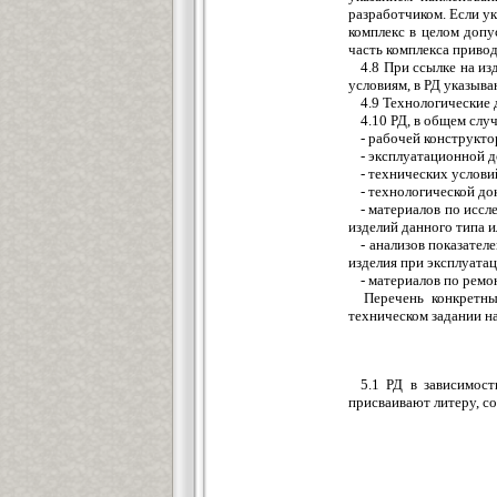
разработчиком. Если ук
комплекс в целом допу
часть комплекса привод
4.8 При ссылке на из
условиям, в РД указыв
4.9 Технологические
4.10 РД, в общем слу
- рабочей конструкто
- эксплуатационной 
- технических услови
- технологической до
- материалов по исс
изделий данного типа 
- анализов показател
изделия при эксплуата
- материалов по ремо
Перечень конкретны
техническом задании на
5.1 РД в зависимос
присваивают литеру, с