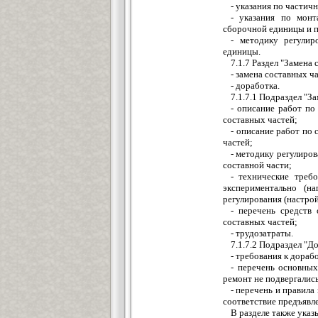
- указания по частич
- указания по монт
сборочной единицы и 
- методику регулир
единицы.
7.1.7 Раздел "Замена
- замена составных ч
- доработка.
7.1.7.1 Подраздел "З
- описание работ по
составных частей;
- описание работ по
частей;
- методику регулиров
составной части;
- технические треб
экспериментально (н
регулирования (настрой
- перечень средств
составных частей;
- трудозатраты.
7.1.7.2 Подраздел "Д
- требования к дораб
- перечень основных
ремонт не подвергалис
- перечень и правила
соответствие предъявл
В разделе также указ