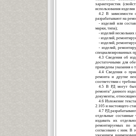
характеристик (свой
использования изделия
4.2 В зависимости 
разрабатывают на ремо
- изделий или соста
марки, типа);
- изделий нескольких
- изделий, ремонтир
- изделий, ремонтиру
- изделий, ремонтир
специализированных п
4.3 Сведения об из
достаточными для обе
приведены указания о 
4.4 Сведения о при
ремонта и другие нео
соответствии с требов
4.5 В РД могут быт
ремонта" данного изде
документы, относящиес
4.6 Изложение текст
2.105 и настоящего ста
4.7 РД разрабатывают
отдельные составные 
издавать их отдельн
ремонтируемых по з
согласовано с ним. В 
указанием наименован