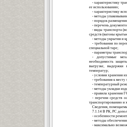
- характеристику тран
ее использованию;
- характеристику всп
- методы упаковывани
- порядок размещения
- перечень документо
- виды транспорта (
средств (вагоны крытые
- методы укрытия и к
- требования по пер
специальной таре;
- параметры транспор
- допустимые меха
необходимость защит
выгрузке, выдержки 
температур;
- условия хранения и
- требования к месту 
- температурный реж
- методы укладки изде
- правила хранения 
- перечни средств 
транспортированию и х
Сведения, помещаемые
7.1.14 В РК, РС допо
- особенности ремонт
- методы обеспечения
- максимально возмо