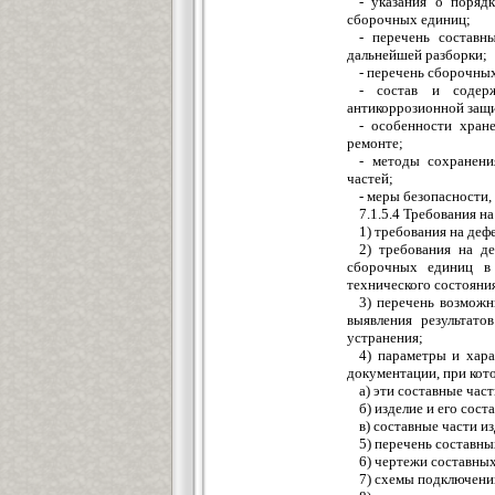
- указания о поряд
сборочных единиц;
- перечень составн
дальнейшей разборки;
- перечень сборочны
- состав и содерж
антикоррозионной защи
- особенности хран
ремонте;
- методы сохранени
частей;
- меры безопасности
7.1.5.4 Требования н
1) требования на деф
2) требования на д
сборочных единиц в 
технического состояния
3) перечень возможн
выявления результат
устранения;
4) параметры и хара
документации, при кот
а) эти составные час
б) изделие и его сос
в) составные части и
5) перечень составны
6) чертежи составных
7) схемы подключений