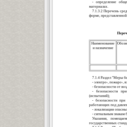
- определение общ
материалах.
7.1.3.2 Перечень сре
форме, представленной 
Переч
Наименование
Обозн
и назначение
7.1.4 Раздел "Меры б
- электро-, пожаро-,
- безопасности от во
- безопасности пр
(испытаний);
- безопасности при
работающих под давле
- локализации опасн
- сигнальным знакам 
Указания, помещае
государственных станд