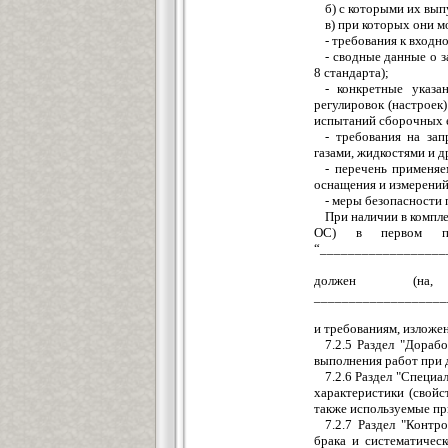
б) с которыми их вып
в) при которых они м
- требования к вход
- сводные данные о з
8 стандарта);
- конкретные указа
регулировок (настроек
испытаний сборочных 
- требования на зап
газами, жидкостями и 
- перечень применяе
оснащения и измерений
- меры безопасности 
При наличии в компл
ОС) в первом п
“__________________
должен (на,
___________________
и требованиям, изложе
7.2.5 Раздел "Дораб
выполнения работ при д
7.2.6 Раздел "Специ
характеристики (свой
также используемые пр
7.2.7 Раздел "Конт
брака и систематичес