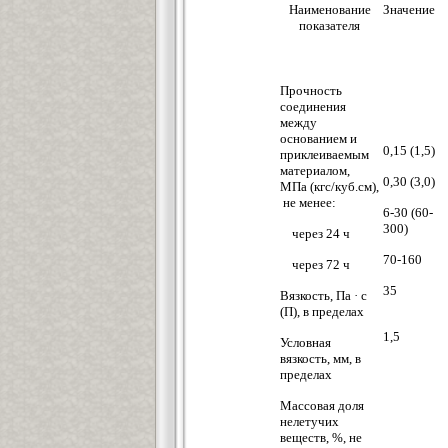
Наименование
Значение
показателя
Прочность
соединения
между
основанием и
0,15 (1,5)
приклеиваемым
материалом,
0,30 (3,0)
МПа (кгс/куб.см),
не менее:
6-30 (60-
300)
через 24 ч
70-160
через 72 ч
35
Вязкость, Па · с
(П), в пределах
1,5
Условная
вязкость, мм, в
пределах
Массовая доля
нелетучих
веществ, %, не