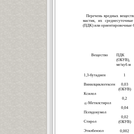
Перечень вредных веществ
мастик, их среднесуточные
(ПДК) или ориентировочные 
Вещество
ПДК
(ОБУВ),
мг/куб.м
1,3-бутадиен
1
Винилциклогексен
0,03
(ОБУВ)
Ксилол
0,2
-Метилстирол
0,04
Псевдокумол
0,02
Стирол
(ОБУВ)
Этилбензол
0,002