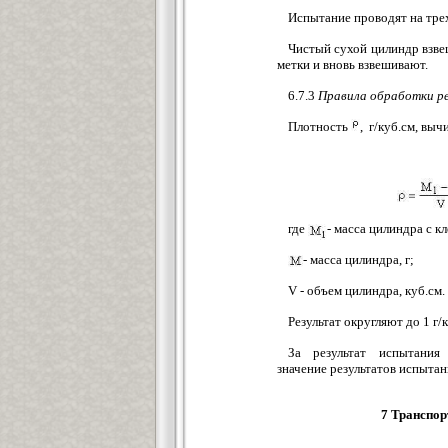
Испытание проводят на тре
Чистый сухой цилиндр взве
метки и вновь взвешивают.
6.7.3
Правила обработки р
Плотность
, г/куб.см, вы
где
- масса цилиндра с к
- масса цилиндра, г;
V - объем цилиндра, куб.см.
Результат округляют до 1 г/к
За результат испытания
значение результатов испытан
7 Транспор