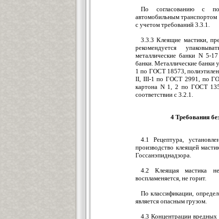
По согласованию с пот
автомобильным транспортом 
с учетом требований 3.3.1.
3.3.3 Клеящие мастики, пр
рекомендуется упаковыв
металлические банки N 5-1
банки. Металлические банки 
1 по ГОСТ 18573, полиэтилено
II, III-1 по ГОСТ 2991, по 
картона N 1, 2 по ГОСТ 135
соответствии с 3.2.1.
4 Требования бе
4.1 Рецептура, установле
производство клеящей мастик
Госсанэпиднадзора.
4.2 Клеящая мастика не
воспламеняется, не горит.
По классификации, опреде
является опасным грузом.
4.3 Концентрации вредных