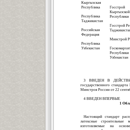
Кыргызская
Республика
Госстрой
Кыргызской
Республика
Республики
Таджикистан
Госстрой Р
Российская
Таджикиста
Федерация
Минстрой Р
Республика
Узбекистан
Госкомархи
Республики
Узбекистан
3 ВВЕДЕН В ДЕЙСТВИЕ 
государственного стандарта
Минстроя России от 22 сентяб
4 ВВЕДЕН ВПЕРВЫЕ
1 Обл
Настоящий стандарт расп
латексные строительные м
изготовляемые на основ