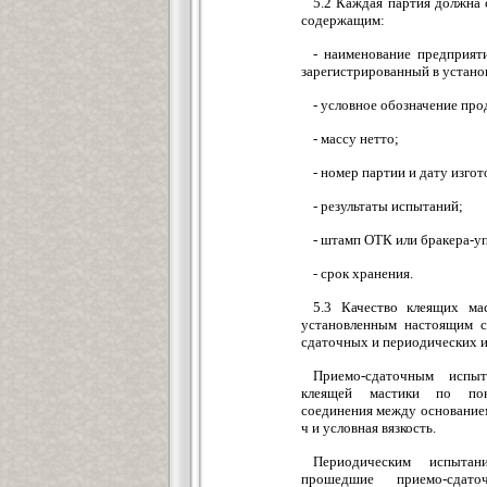
5.2 Каждая партия должна 
содержащим:
- наименование предприяти
зарегистрированный в устано
- условное обозначение про
- массу нетто;
- номер партии и дату изгот
- результаты испытаний;
- штамп ОТК или бракера-у
- срок хранения.
5.3 Качество клеящих ма
установленным настоящим с
сдаточных и периодических 
Приемо-сдаточным испы
клеящей мастики по пока
соединения между основание
ч и условная вязкость.
Периодическим испытан
прошедшие приемо-сдат