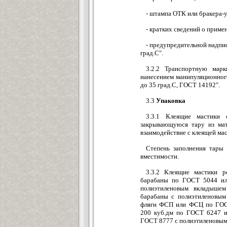
- штампа ОТК или бракера-
- кратких сведений о приме
- предупредительной надпис
град.С".
3.2.2 Транспортную мар
нанесением манипуляционног
до 35 град.С, ГОСТ 14192".
3.3
Упаковка
3.3.1 Клеящие мастики 
закрывающуюся тару из мат
взаимодействие с клеящей мас
Степень заполнения тары
вместимости.
3.3.2 Клеящие мастики р
барабаны по ГОСТ 5044 ил
полиэтиленовым вкладыше
барабаны с полиэтиленовым
фляги ФСП или ФСЦ по ГОСТ
200 куб.дм по ГОСТ 6247 и
ГОСТ 8777 с полиэтиленовым