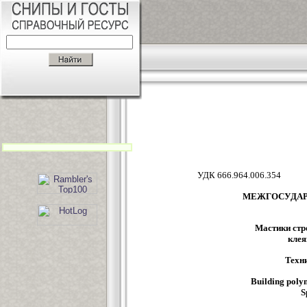
УДК 666.964.
МЕЖГОСУДАР
Мастики стр
клея
Техн
Building polym
S