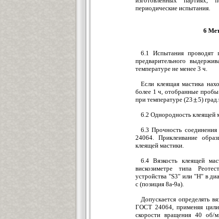
изготовленных партиях, 
периодические испытания.
6 Ме
6.1 Испытания проводят 
предварительного выдержив
температуре не менее 3 ч.
Если клеящая мастика нах
более 1 ч, отобранные проб
при температуре (23
5) град
6.2 Однородность клеящей 
6.3 Прочность соединения
24064. Приклеивание образ
клеящей мастики.
6.4 Вязкость клеящей м
вискозиметре типа Реотес
устройства "S3" или "Н" в ди
с (позиция 8а-9а).
Допускается определять вя
ГОСТ 24064, применяя цили
скорости вращения 40 об/м