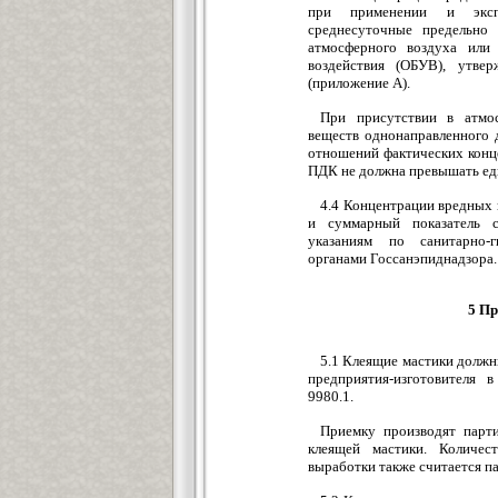
при применении и эксп
среднесуточные предельно
атмосферного воздуха или
воздействия (ОБУВ), утвер
(приложение А).
При присутствии в атмо
веществ однонаправленного 
отношений фактических конце
ПДК не должна превышать ед
4.4 Концентрации вредных 
и суммарный показатель с
указаниям по санитарно-г
органами Госсанэпиднадзора.
5 Пр
5.1 Клеящие мастики долж
предприятия-изготовителя 
9980.1.
Приемку производят парти
клеящей мастики. Количес
выработки также считается п