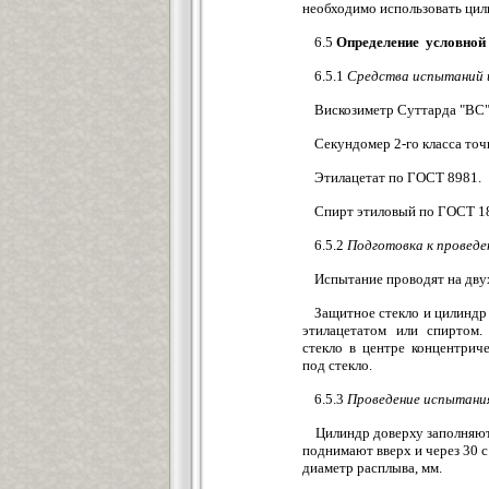
необходимо использовать ци
6.5
Определение условной
6.5.1
Средства испытаний 
Вискозиметр Суттарда "ВС"
Секундомер 2-го класса т
Этилацетат по ГОСТ 8981.
Спирт этиловый по ГОСТ 1
6.5.2
Подготовка к провед
Испытание проводят на дву
Защитное стекло и цилинд
этилацетатом или спиртом.
стекло в центре концентри
под стекло.
6.5.3
Проведение испытани
Цилиндр доверху заполняют 
поднимают вверх и через 30 
диаметр расплыва, мм.