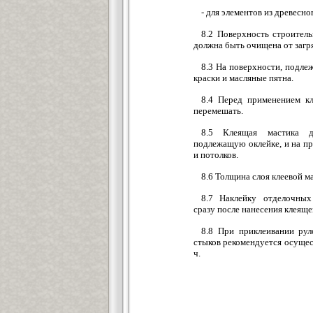
- для элементов из древесн
8.2 Поверхность строител
должна быть очищена от загр
8.3 На поверхности, подле
краски и масляные пятна.
8.4 Перед применением к
перемешать.
8.5 Клеящая мастика д
подлежащую оклейке, и на пр
и потолков.
8.6 Толщина слоя клеевой м
8.7 Наклейку отделочных
сразу после нанесения клеяще
8.8 При приклеивании рул
стыков рекомендуется осущес
ч.