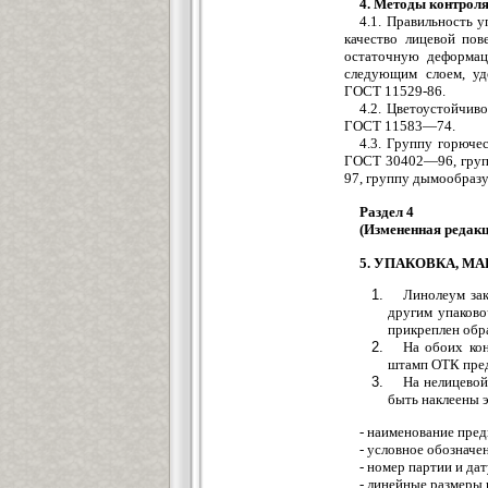
4. Методы контрол
4.1. Правильность у
качество лицевой пов
остаточную деформац
следующим слоем, уд
ГОСТ 11529-86.
4.2. Цветоустойчив
ГОСТ 11583—74.
4.3. Группу горюч
ГОСТ 30402—96, груп
97, группу дымообраз
Раздел 4
(Измененная редакц
5. УПАКОВКА, М
Линолеум зак
другим упаково
прикреплен обр
На обоих кон
штамп ОТК пред
На нелицевой
быть наклеены э
- наименование пред
- условное обозначе
- номер партии и дат
- линейные размеры 