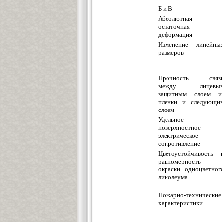
Б и В
Абсолютная
остаточная
деформация
Изменение линейны
размеров
Прочность связ
между лицевы
защитным слоем и
пленки и следующи
слоем
Удельное
поверхностное
электрическое
сопротивление
Цветоустойчивость 
равномерность
окраски одноцветног
линолеума
Пожарно-технические
характеристики