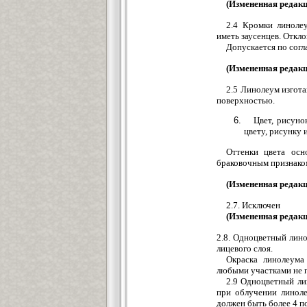
(Измененная редакц
2.4 Кромки линоле
иметь заусенцев. Откло
Допускается по согл
(Измененная редакц
2.5 Линолеум изгот
поверхностью.
Цвет, рисуно
цвету, рисунку 
Оттенки цвета осн
браковочным признаком
(Измененная редакц
2.7. Исключен
(Измененная редакц
2.8. Одноцветный лин
лицевого слоя.
Окраска линолеума
любыми участками не п
2.9 Одноцветный ли
при облучении линоле
должен быть более 4 п