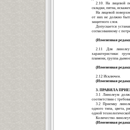
2.10. На лицевой 
складки, пятна, искаже
На лицевой поверхн
от них не должно быт
защитного слоя.
Допускается устана
согласованному с потр
(Измененная редакц
2.11 Для линоле
характеристики: гру
пламени, группа дымо
(Измененная редакц
2.12 Исключен.
(Измененная редакц
3. ПРАВИЛА ПРИ
3.1 Линолеум долж
соответствии с требов
3.2 Приемку линол
одного типа, цвета, 
одной технологической
Количество линолеу
(Измененная редакц