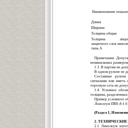
Наименование показа
Длина
Ширина
Толщина общая
Толщина лицев
защитного слоя линол
типа А
Примечание. Допуск
номинальных размеров 
1.3. В партии не до
В одном рулоне не д
Составные рулона
сигналами или иметь 
торговую сеть не допус
1.4. Условное обоз
толщины, разделенных 
Пример условного о
Линолеум ПВХ-А-1.6
(Раздел 1, Измененн
2. ТЕХНИЧЕСКИ
2.1 Линолеум изго