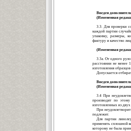
Введен дополнитель
(Измененная редакц
3.3. Для проверки с
каждой партии случай
упаковку, размеры, к
фактуру и качество ли
(Измененная редакц
3.3а. От одного рул
расстоянии не менее 
изготовления образцов
Допускается отбират
Введен дополнитель
(Измененная редакц
3.4 При неудовлетв
производят по этому
изготовленных из двух
При неудовлетворит
подлежит.
Для партии линолеу
применять сплошной ко
которому не была прин