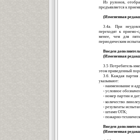
Из рулонов, отобр
предъявляется к приемк
(Измененная редакц
3.4а. При неудовл
переходят к приемо-
менее, чем для пят
периодическим испыт
Введен дополнитель
(Измененная редакц
3.5 Потребитель им
этом приведенный пор
3.6. Каждая партия
указывают:
- наименование и ад
- условное обозначе
- номер партии и дат
- количество линолеу
- результаты испыта
- штамп ОТК;
- пожарно-техничес
Введен дополнитель
(Измененная редакц