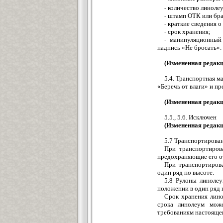
- количество линолеу
- штамп ОТК или бра
- краткие сведения 
- срок хранения;
- манипуляционный
надпись «Не бросать».
(Измененная редакц
5.4. Транспортная 
«Беречь от влаги» и п
(Измененная редакц
5.5., 5.6. Исключен
(Измененная редакц
5.7 Транспортирова
При транспортиров
предохраняющие его от
При транспортиров
один ряд по высоте.
5.8 Рулоны линоле
положении в один ряд 
Срок хранения лино
срока линолеум може
требованиям настояще