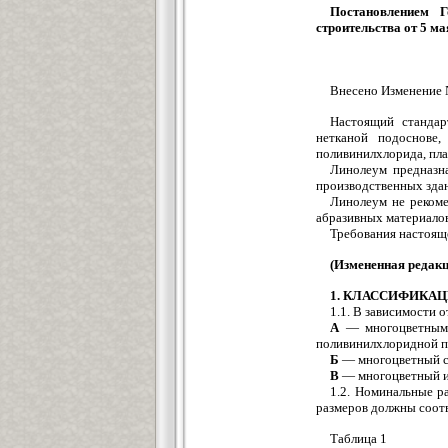
Постановлением 
строительства от 5 ма
Внесено Изменение 
Настоящий стандар
нетканой подоснове,
поливинилхлорида, пла
Линолеум предназн
производственных зда
Линолеум не рекоме
абразивных материалов
Требования настояще
(Измененная редакц
1. КЛАССИФИКА
1.1. В зависимости 
А
— многоцветным 
поливинилхлоридной п
Б
— многоцветный с 
В
— многоцветный и
1.2. Номинальные р
размеров должны соотв
Таблица 1