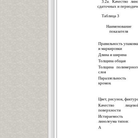
3.2а. Качество ли
сдаточных и периодиче
Таблица 3
Наименование
показателя
Правильность упаковк
и маркировки
Длина и ширина
Толщина общая
Толщина полимерног
слоя
Параллельность
кромок
Цвет, рисунок, фактур
Качество лицево
поверхности
Истираемость
линолеума типов:
А