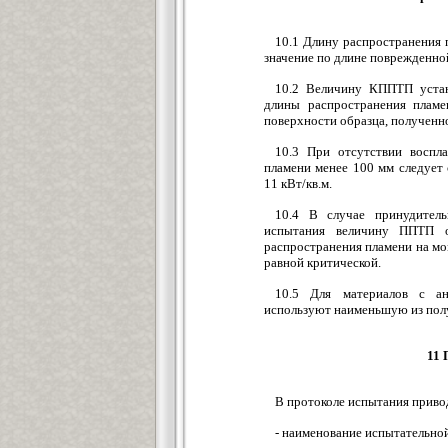
10.1 Длину распространения 
значение по длине поврежденной
10.2 Величину КППТП устан
длины распространения пламе
поверхности образца, полученн
10.3 При отсутствии воспл
пламени менее 100 мм следует 
11 кВт/кв.м.
10.4 В случае принудител
испытания величину ППТП о
распространения пламени на мо
равной критической.
10.5 Для материалов с ан
используют наименьшую из по
11 
В протоколе испытания приво
- наименование испытательно