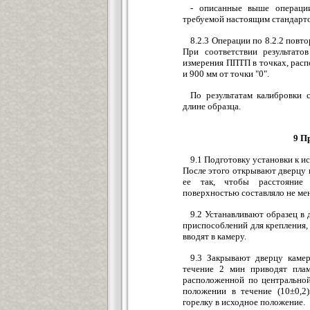
- описанные выше операци
требуемой настоящим стандарто
8.2.3 Операции по 8.2.2 повт
При соответствии результато
измерения ППТП в точках, расп
и 900 мм от точки "0".
По результатам калибровки 
длине образца.
9 П
9.1 Подготовку установки к ис
После этого открывают дверцу 
ее так, чтобы расстояние
поверхностью составляло не мен
9.2 Устанавливают образец в
приспособлений для крепления,
вводят в камеру.
9.3 Закрывают дверцу каме
течение 2 мин приводят плам
расположенной по центральной
положении в течение (10±0,2
горелку в исходное положение.