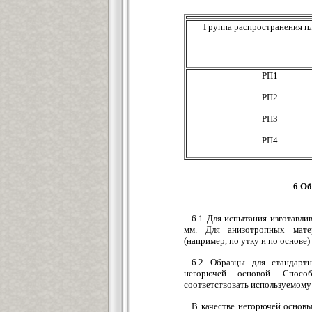
Группа распространения п
РП1
РП2
РП3
РП4
6 Об
6.1 Для испытания изготавли
мм. Для анизотропных матер
(например, по утку и по основе) 
6.2 Образцы для стандартн
негорючей основой. Спосо
соответствовать используемому
В качестве негорючей основ