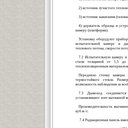
2) источник лучистого теплов
3) источник зажигания (газовая
4) держатель образца и устр
камеру (платформа).
Установку оборудуют прибор
испытательной камере и ды
теплового потока, скорости пот
7.2 Испытательную камеру и 
стали толщиной от 1,5 до
теплоизоляционным материалом 
Переднюю стенку камеры 
термостойкого стекла. Раз
возможность наблюдения за все
7.3 Дымоход соединяетс
устанавливают зонт вытяжной в
Производительность вытяжно
куб.м /с.
7.4 Радиационная панель име