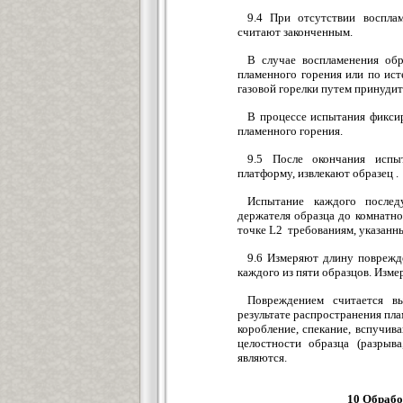
9.4 При отсутствии воспла
считают законченным.
В случае воспламенения об
пламенного горения или по ист
газовой горелки путем принудит
В процессе испытания фикси
пламенного горения.
9.5 После окончания испы
платформу, извлекают образец .
Испытание каждого послед
держателя образца до комнатн
точке L2 требованиям, указанны
9.6 Измеряют длину поврежд
каждого из пяти образцов. Изме
Повреждением считается вы
результате распространения пла
коробление, спекание, вспучив
целостности образца (разрыв
являются.
10 Обрабо