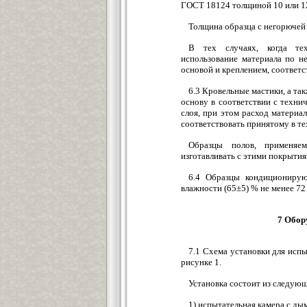
ГОСТ 18124 толщиной 10 или 1
Толщина образца с негорючей 
В тех случаях, когда тех
использование материала по н
основой и креплением, соответ
6.3 Кровельные мастики, а та
основу в соответствии с техни
слоя, при этом расход материа
соответствовать принятому в т
Образцы полов, применяе
изготавливать с этими покрытия
6.4 Образцы кондиционирую
влажности (65±5) % не менее 72 
7 Обор
7.1 Схема установки для исп
рисунке 1.
Установка состоит из следую
1) испытательная камера с д