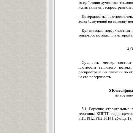
воздействию лучистого теплово
испытании на распространение 
Поверхностная плотность тепл
воздействующий на единицу пов
Критическая поверхностная 
теплового потока, при которой
4 
Сущность метода состоит
плотности теплового потока
распространения пламени по об
на его поверхность.
5 Классифика
по группа
5.1 Горючие строительные 
величины КППТП подразделяют
РП1, РП2, РП3, РП4 (таблица 1).