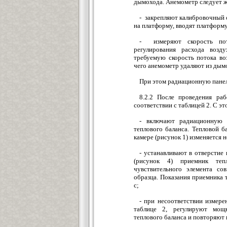
дымохода. Анемометр следует ж
- закрепляют калибровочный о
на платформу, вводят платформу
- измеряют скорость пот
регулирования расхода возд
требуемую скорость потока воз
чего анемометр удаляют из дым
При этом радиационную панел
8.2.2 После проведения ра
соответствии с таблицей 2. С 
- включают радиационную 
теплового баланса. Тепловой б
камере (рисунок 1) изменяется н
- устанавливают в отверстие
(рисунок 4) приемник теп
чувствительного элемента со
образца. Показания приемника 
с;
- при несоответствии измер
таблице 2, регулируют мощ
теплового баланса и повторяют