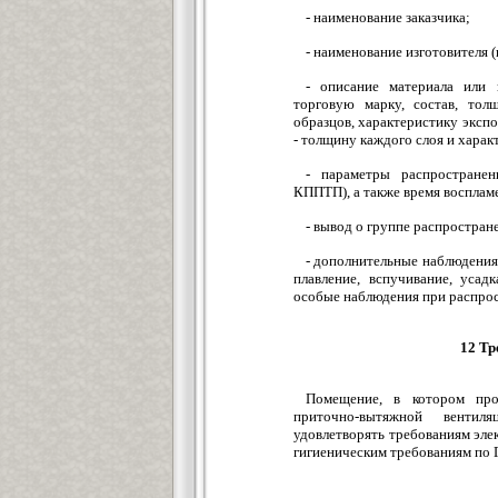
- наименование заказчика;
- наименование изготовителя 
- описание материала или 
торговую марку, состав, тол
образцов, характеристику эксп
- толщину каждого слоя и харак
- параметры распространен
КППТП), а также время восплам
- вывод о группе распростра
- дополнительные наблюдения 
плавление, вспучивание, усадк
особые наблюдения при распро
12 Тр
Помещение, в котором про
приточно-вытяжной вентил
удовлетворять требованиям эле
гигиеническим требованиям по 