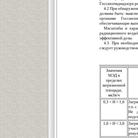
Госсанэпиднадзора р
4.2 При обнаружени
должны быть: выясне
органами Госсанэ
обеспечивающие выпол
Масштабы и харак
радиационного возде
эффективной дозы.
4.3. При необходи
следует руководствов
Значения
МЭД в
пределах
загрязненной
площади,
мкЗв/ч
0,3 < Н < 1,0
Загря
т.п. 
Не д
подс
1,0 < Н < 3,0
Загр
учас
рекул