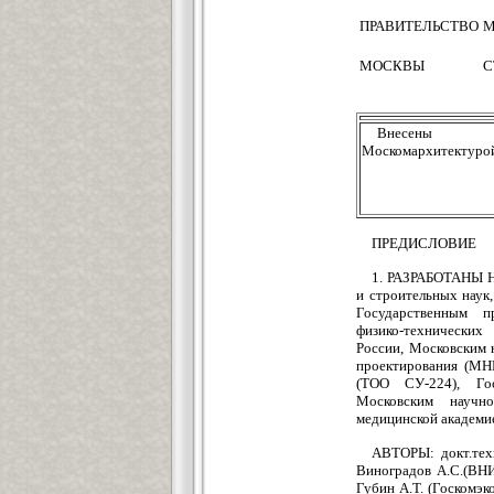
ПРАВИТЕЛЬСТВО
М
МОСКВЫ
С
Внесены
Москомархитектуро
ПРЕДИСЛОВИЕ
1. РАЗРАБОТАНЫ Н
и строительных наук
Государственным пр
физико-технических
России, Московским 
проектирования (МН
(ТОО СУ-224), Гос
Московским научно
медицинской академи
АВТОРЫ: докт.техн.
Виноградов А.С.(ВНИИ
Губин А.Т. (Госкомэк