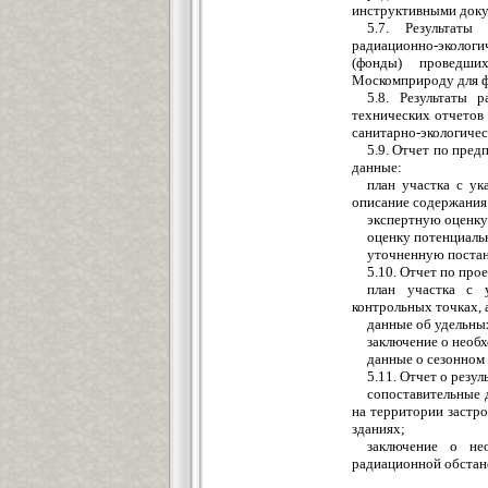
инструктивными доку
5.7. Результаты
радиационно-эколог
(фонды) проведши
Москомприроду для ф
5.8. Результаты 
технических отчетов 
санитарно-экологичес
5.9. Отчет по пре
данные:
план участка с у
описание содержания 
экспертную оценку
оценку потенциаль
уточненную постан
5.10. Отчет по про
план участка с 
контрольных точках, 
данные об удельных
заключение о необ
данные о сезонном 
5.11. Отчет о резу
сопоставительные 
на территории застро
зданиях;
заключение о не
радиационной обстан