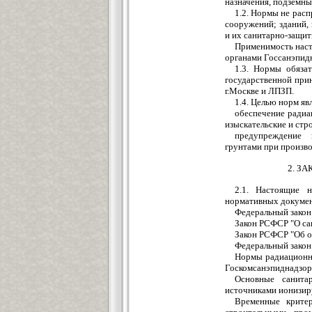
назначения, подземны
1.2. Нормы не рас
сооружений; зданий,
и их санитарно-защит
Применимость насто
органами Госсанэпидн
1.3. Нормы обяза
государственной при
г.Москве и ЛПЗП.
1.4. Целью норм яв
обеспечение радиа
изыскательские и стр
предупреждение 
грунтами при произво
2. З
2.1. Настоящие 
нормативных докумен
Федеральный закон
Закон РСФСР "О са
Закон РСФСР "Об 
Федеральный закон 
Нормы радиационно
Госкомсанэпиднадзор 
Основные санита
источниками ионизир
Временные крите