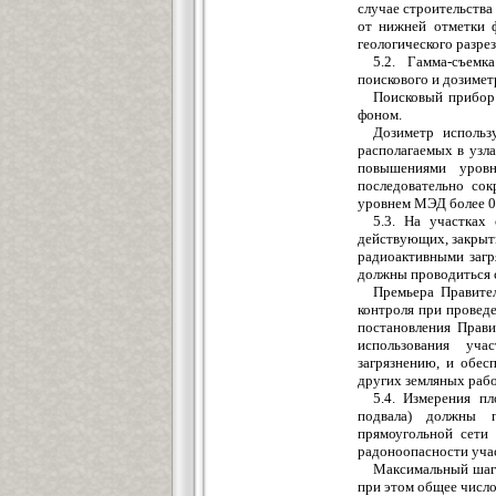
случае строительства 
от нижней отметки 
геологического разрез
5.2. Гамма-съемк
поискового и дозимет
Поисковый прибор
фоном.
Дозиметр использ
располагаемых в узла
повышениями уров
последовательно со
уровнем МЭД более 0,
5.3. На участках
действующих, закрыты
радиоактивными загр
должны проводиться 
Премьера Правите
контроля при провед
постановления Прави
использования уча
загрязнению, и обес
других земляных рабо
5.4. Измерения п
подвала) должны п
прямоугольной сети
радоноопасности учас
Максимальный шаг 
при этом общее число