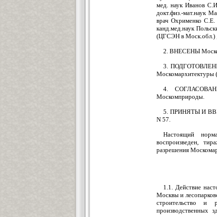
мед. наук Иванов С.И
докт.физ.-мат.наук 
врач Охрименко С.Е.
канд.мед.наук Польск
(ЦГСЭН в Моск.обл.) 
2. ВНЕСЕНЫ Моск
3. ПОДГОТОВЛЕНЫ 
Москомархитектуры (
4. СОГЛАСОВАНЫ
Москомприроды.
5. ПРИНЯТЫ И ВВЕ
N 57.
Настоящий норм
воспроизведен, тир
разрешения Москома
1.1. Действие нас
Москвы и лесопарково
строительство и 
производственных з