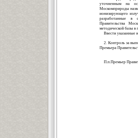
уточненным на осн
Москомприроды назв
ионизирующего излуч
разработанные в с
Правительства Мос
методической базы в 
Ввести указанные н
2. Контроль за вы
Премьера Правительс
П.п.Премье