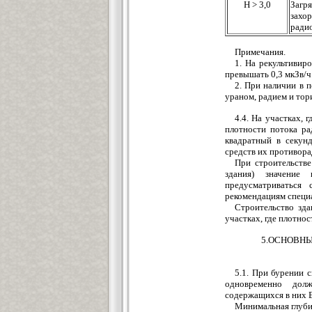
Н > 3,0
Загр
захо
ради
Примечания.
1. На рекультивир
превышать 0,3 мкЗв/ч
2. При наличии в 
ураном, радием и то
4.4. На участках, 
плотности потока ра
квадратный в секунд
средств их противор
При строительстве
здания) значение
предусматриваться 
рекомендациям специ
Cтроительство зд
участках, где плотнос
5.ОСНОВН
5.1. При бурении 
одновременно дол
содержащихся в них 
Минимальная глубин