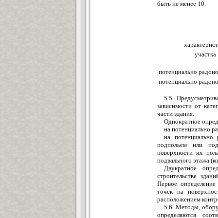
быть не менее 10.
характерист
участка
потенциально радон
потенциально радон
5.5. Предусматрив
зависимости от кате
части здания.
Однократное опред
на потенциально р
на потенциально 
подпольем или под
поверхности их пола
подвального этажа (к
Двукратное опре
строительстве здан
Первое определение
точек на поверхнос
расположением контро
5.6. Методы, обор
определяются соот