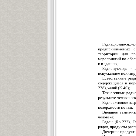
Радиационно-экол
предпринимаемых с
территории для по
мероприятий по обес
и в зданиях;
Радионуклиды - в
испусканием ионизир
Естественные рад
содержащиеся в пор
228), калий (K-40);
Техногенные ради
результате человечес
Радиоактивное загр
поверхности почвы;
Внешнее гамма-из
человека;
Радон (Rn-222), Т
рядов, продукты расп
Дочерние продукты