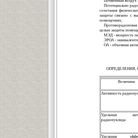
Почвенный воздух -
Потенциально радон
сочетания физически
защиты связано с в
помещениях;
Противорадоновая 
целью защиты помеще
МЭД - мощность эк
ЭРОА - эквивалентн
ОА - объемная акти
ОПРЕДЕЛЕНИЯ,
Величина
Активность радиону
Удельная акти
радионуклида
Удельная эффек