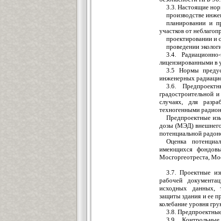
3.3. Настоящие но
производстве инже
планировании и п
участков от неблаго
проектировании и с
проведении эколог
3.4. Радиационно
лицензированными в 
3.5 Нормы предус
инженерных радиацио
3.6. Предпроект
градостроительной и
случаях, для разра
техногенными радион
Предпроектные изы
дозы (МЭД) внешнего 
потенциальной радон
Оценка потенциал
имеющихся фондовых
Мосгоргеотреста, Мос
3.7. Проектные из
рабочей документа
исходных данных, 
защиты здания и ее п
колебание уровня гру
3.8. Предпроектные
3.9. Контрольны