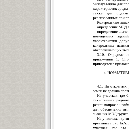
эксплуатацию для пр
характеристик среды 
также для оценки
реализованных при пр
Контрольные изыск
определение МЭД г
определение значе
помещениях здани
характеристик допу
контрольных изыск
обеспечивающих выпо
3.10. Определен
приложении 1. Опре
приводятся в приложе
4. НОРМАТИ
4.1. На открытых 
земли не должна превы
На участках, где 
техногенных радион
решен вопрос о необ
для обеспечения вы
значения МЭД грунта
На участках, где 
превышает 370 Бк/кг
участках, где эта