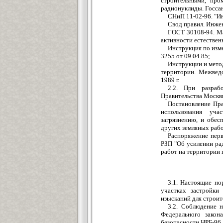
строительными, про
радионуклиды. Госсан
СНиП 11-02-96. "И
Свод правил. Инжен
ГОСТ 30108-94. Ма
активности естестве
Инструкция по изм
3255 от 09.04.85;
Инструкции и мето
территории. Межвед
1989 г.
2.2. При разраб
Правительства Москв
Постановление Пра
использования уча
загрязнению, и обес
других земляных рабо
Распоряжение перв
РЗП "Об усилении ра
работ на территории 
3.1. Настоящие н
участках застройк
изысканий для строит
3.2. Соблюдение 
Федерального закон
безопасности НРБ-96.