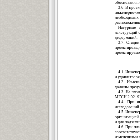
обоснования и
3.6. В прое
инженерно-ге
необходимых 
расположенны
Натурные и
конструкций 
деформаций.
3.7. Стади
проектировщ
проектируемог
4.1. Инжене
и удовлетвор
4.2. Изыск
должны преду
4.3. На пло
МГСН 2.02.-9
4.4. При и
исследований 
4.5. Инжене
организацией-
и для подзем
4.6. При пл
соответствую
изменениями г