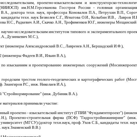
исследовательским, проектно-изыскательским и конструкторско-техноло
(НИИОСП) им.Н.М.Герсеванова Госстроя России - головная организация
В.А., доктора техн. наук, профессора Коновалов П.А., Петрухин В.П., Сороч
, кандидаты техн. наук Безволев С.Г., Игнатова О.И., Колыбин И.В., Лавров И
ова Н.С., Радкевич А.И., Скачко А.Н., Трофименков Ю.Г., инженеры Мещанский А
 научно-исследовательским институтом типового и экспериментального прое
А., Дузинкевич М.С.),
т (инженеры Александровский В.С., Лавренев А.Н., Бершадский И.Ф.),
 (инженеры Фадеев В.И., Ильин В.А.),
 по изысканиям и проектированию инженерных сооружений (Мосинжпроект)
городским трестом геолого-геодезических и картографических работ (Мосгор
ф. Зиангиров Р.С., инж. Николаев И.А.),
 "Стройнормирование" (инж. Дубиняк В.А.).
е материалов принимали участие:
нный проектно - изыскательский институт (ГПИИ "Фундаментпроект") (инженер
Н.), Проектно-строительная фирма (ПСФ) "Гидростройинжиниринг" (инж.
университет (МГСУ) (доктор техн.наук, проф. Ухов С.Б., кандидаты техн. нау
. наук Знаменский В.В.)
 Москомархитектурой.