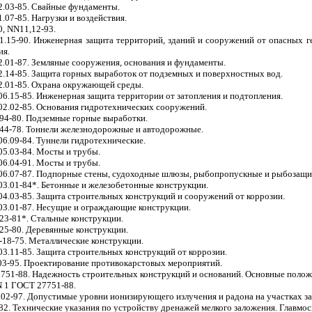
2.03-85. Свайные фундаменты.
1.07-85. Нагрузки и воздействия.
0, NN11,12-93.
1.15-90. Инженерная защита территорий, зданий и сооружений от опасных 
ия.
2.01-87. Земляные сооружения, основания и фундаменты.
2.14-85. Защита горных выработок от подземных и поверхностных вод.
2.01-85. Охрана окружающей среды.
06.15-85. Инженерная защита территории от затопления и подтопления.
02.02-85. Основания гидротехнических сооружений.
-94-80. Подземные горные выработки.
-44-78. Тоннели железнодорожные и автодорожные.
06.09-84. Туннели гидротехнические.
05.03-84. Мосты и трубы.
06.04-91. Мосты и трубы.
.06.07-87. Подпорные стены, судоходные шлюзы, рыбопропускные и рыбозащ
03.01-84*. Бетонные и железобетонные конструкции.
04.03-85. Защита строительных конструкций и сооружений от коррозии.
03.01-87. Несущие и ограждающие конструкции.
-23-81*. Стальные конструкции.
-25-80. Деревянные конструкции.
I-18-75. Металлические конструкции.
03.11-85. Защита строительных конструкций от коррозии.
03-95. Проектирование противокарстовых мероприятий.
751-88. Надежность строительных конструкций и оснований. Основные положе
N 1 ГОСТ 27751-88.
02-97. Допустимые уровни ионизирующего излучения и радона на участках за
82. Технические указания по устройству дренажей мелкого заложения. Главмо