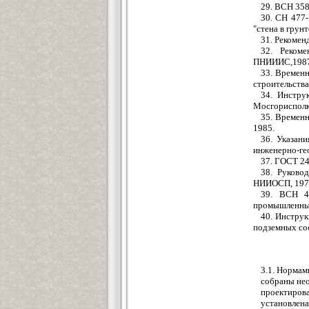
29. ВСН 358
30. СН 477
"стена в грунт
31. Рекомен
32. Рекоме
ПНИИИС,1987
33. Времен
строительства
34. Инстру
Мосгорисполк
35. Времен
1985.
36. Указан
инженерно-ге
37. ГОСТ 24
38. Руково
НИИОСП, 197
39. ВСН 4
промышленных
40. Инстру
подземных со
3.1. Нормам
собраны не
проектиров
установлена