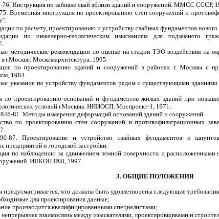
-76. Инструкция по забивке свай вблизи зданий и сооружений. ММСС СССР, 1
-75. Временная инструкция по проектированию стен сооружений и противоф
е".
дации по расчету, проектированию и устройству свайных фундаментов нового 
ндации по инженерно-геологическим изысканиям для подземного граж
.
ные методические рекомендации по оценке на стадии ТЭО воздействия на 
 в г.Москве. Москомархитектура, 1995.
кция по проектированию зданий и сооружений в районах г. Москвы с пр
ом, 1984.
ные указания по устройству фундаментов рядом с существующими зданиями 
ия по проектированию оснований и фундаментов жилых зданий при повыш
ологических условий г.Москвы. НИИОСП, Моспроект-1, 1971.
846-81. Методы измерения деформаций оснований зданий и сооружений.
дство по проектированию стен сооружений и противофильтрационных завес
7.
90-87. Проектирование и устройство свайных фундаментов и шпунтов
 предприятий и городской застройки.
кция по наблюдению за сдвижением земной поверхности и расположенными н
оружений. ИПКОН РАН, 1997.
3. ОБЩИЕ ПОЛОЖЕНИЯ
и предусматривается, что должны быть удовлетворены следующие требования
обходимые для проектирования данные;
ание производится квалифицированными специалистами;
 непрерывная взаимосвязь между изыскателями, проектировщиками и строите