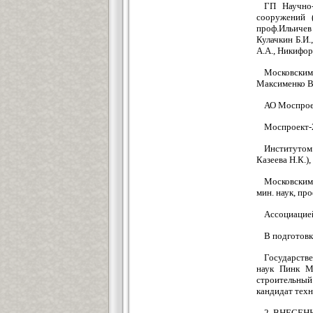
ГП Научно-
сооружений 
проф.Ильичев 
Кулачкин Б.И.
А.А., Никифор
Московским
Максименко В.
АО Моспроек
Моспроект-2
Институтом
Казеева Н.К.),
Московским 
мин. наук, про
Ассоциацией
В подготовк
Государстве
наук Пинк М.
строительный 
кандидат техн
2. ВНЕСЕНЫ