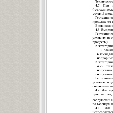
Техническое
4.7. При 
(геотехническ
условий площа
Геотехниче
прошлых лет и
В зависимос
4.8. Выделяю
Геотехничес
условиях (в 
процессы).
К категории 
- 1-3 - эта
- выемки дл
- подпорные
К категории 
- 4-22 - эт
- подземны
- подземные
Геотехниче
условиях и з
специфические
4.9. Для з
прошлых лет, 
сооружений с
по таблицам н
4.10. Для 
непосредстве