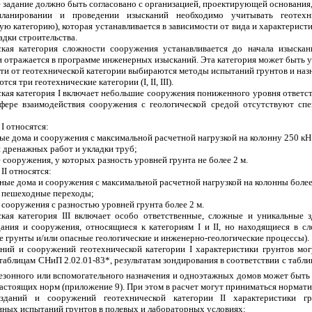
 задание должно быть согласовано с организацией, проектирующей основани
планировании и проведении изысканий необходимо учитывать геотехн
ую категорию), которая устанавливается в зависимости от вида и характерист
дки строительства.
ская категория сложности сооружения устанавливается до начала изыскан
 отражается в программе инженерных изысканий. Эта категория может быть у
ти от геотехнической категории выбираются методы испытаний грунтов и наз
тся три геотехнические категории (I, II, III).
кая категория I включает небольшие сооружения пониженного уровня ответс
сфере взаимодействия сооружения с геологической средой отсутствуют сп
I относятся:
жные дома и сооружения с максимальной расчетной нагрузкой на колонну 250 кН 
я дренажных работ и укладки труб;
 сооружения, у которых разность уровней грунта не более 2 м.
II относятся:
ажные дома и сооружения с максимальной расчетной нагрузкой на колонны более 
е пешеходные переходы;
 сооружения с разностью уровней грунта более 2 м.
ская категория III включает особо ответственные, сложные и уникальные
дания и сооружения, относящиеся к категориям I и II, но находящиеся в с
 грунты и/или опасные геологические и инженерно-геологические процессы).
даний и сооружений геотехнической категории I характеристики грунтов мо
таблицам СНиП 2.02.01-83*, результатам зондирования в соответствии с табли
езонного или вспомогательного назначения и одноэтажных домов может быть
астоящих норм (приложение 9). При этом в расчет могут приниматься нормати
зданий и сооружений геотехнической категории II характеристики г
нных испытаний грунтов в полевых и лабораторных условиях: