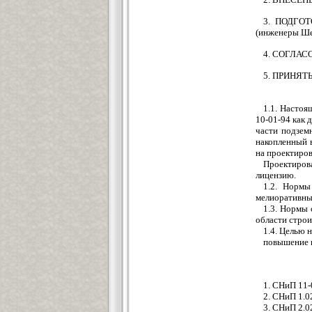
3. ПОДГОТ
(инженеры Ше
4. СОГЛАСО
5. ПРИНЯТЫ 
1.1. Настоя
10-01-94 как 
части подзем
накопленный 
на проектиро
Проектиров
лицензию.
1.2. Нормы
мелиоративны
1.3. Нормы 
области строи
1.4. Целью 
повышение 
1. СНиП 11-
2. СНиП 1.0
3. СНиП 2.0