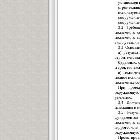
установлен 
строительн
используемы
сооружение 
сооружение 
3.2. Требо
подземного с
подземного с
эксплуатации
3.3. Основа
а) результ
строительства
б) данных, 
и срок его эк
в) технико
полное испол
подземных со
При проект
окружающую з
условиях.
3.4. Инжен
изыскания и и
3.5. Резул
фундаментов 
подземного с
гидрогеологич
окружающую 
Проектиров