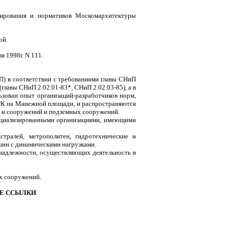
ирования и нормативов Москомархитектуры
ой.
 1998г. N 111.
П) в соответствии с требованиями главы СНиП
главы СНиП 2.02.01-83*, СНиП 2.02.03-85), а в
зован опыт организаций-разработчиков норм,
РК на Манежной площади, и распространяются
й и сооружений и подземных сооружений.
ециализированными организациями, имеющими
тралей, метрополитен, гидротехнические и
ин с динамическими нагрузками.
инадлежности, осуществляющих деятельность в
х сооружений.
ЫЕ ССЫЛКИ