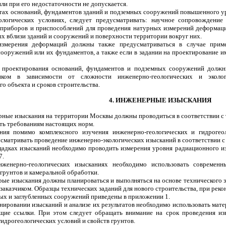
ли при его недостаточности не допускается.
ктах оснований, фундаментов зданий и подземных сооружений повышенного у
ологических условиях, следует предусматривать: научное сопровождение 
приборов и приспособлений для проведения натурных измерений деформаци
х вблизи зданий и сооружений и поверхности территории вокруг них.
змерения деформаций должны также предусматриваться в случае прим
сооружений или их фундаментов, а также если в задании на проектирование 
и проектирования оснований, фундаментов и подземных сооружений должны
иком в зависимости от сложности инженерно-геологических и эколог
о объекта и сроков строительства.
4. ИНЖЕНЕРНЫЕ ИЗЫСКАНИЯ
рные изыскания на территории Москвы должны проводиться в соответствии с 
ять требованиям настоящих норм.
ания помимо комплексного изучения инженерно-геологических и гидрогео
сматривать проведение инженерно-экологических изысканий в соответствии с
щадках изысканий необходимо проводить измерения уровня радиационного из
7.
нженерно-геологических изысканиях необходимо использовать совреме
грунтов и камеральной обработки.
рые изыскания должны планироваться и выполняться на основе технического 
заказчиком. Образцы технических заданий для нового строительства, при ре
ных и заглубленных сооружений приведены в приложении 1.
анировании изысканий и анализе их результатов необходимо использовать ма
щие ссылки. При этом следует обращать внимание на срок проведения и
идрогеологических условий и свойств грунтов.