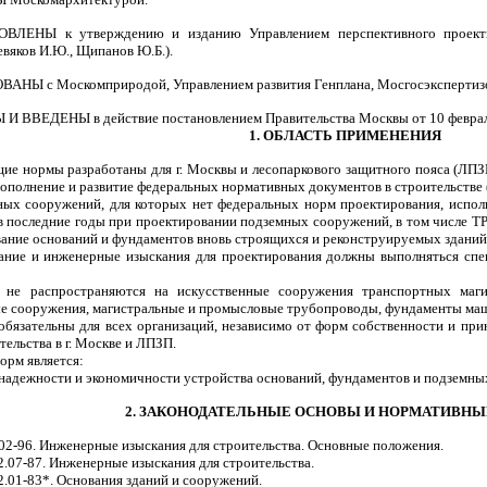
ОВЛЕНЫ к утверждению и изданию Управлением перспективного проект
вяков И.Ю., Щипанов Ю.Б.).
ВАНЫ с Москомприродой, Управлением развития Генплана, Мосгосэкспертиз
И ВВЕДЕНЫ в действие постановлением Правительства Москвы от 10 февраля
1. ОБЛАСТЬ ПРИМЕНЕНИЯ
щие нормы разработаны для г. Москвы и лесопаркового защитного пояса (ЛПЗ
дополнение и развитие федеральных нормативных документов в строительстве (
ных сооружений, для которых нет федеральных норм проектирования, исполь
в последние годы при проектировании подземных сооружений, в том числе Т
вание оснований и фундаментов вновь строящихся и реконструируемых здани
ание и инженерные изыскания для проектирования должны выполняться сп
 не распространяются на искусственные сооружения транспортных магис
е сооружения, магистральные и промысловые трубопроводы, фундаменты маш
обязательны для всех организаций, независимо от форм собственности и пр
тельства в г. Москве и ЛПЗП.
норм является:
надежности и экономичности устройства оснований, фундаментов и подземны
2. ЗАКОНОДАТЕЛЬНЫЕ ОСНОВЫ И НОРМАТИВН
02-96. Инженерные изыскания для строительства. Основные положения.
2.07-87. Инженерные изыскания для строительства.
2.01-83*. Основания зданий и сооружений.