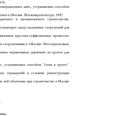
976.
ильтрационных завес, устраиваемых способом
типа в г.Москве. Москомархитектура, 1997.
данского и промышленного строительства.
окружающую среду подземных сооружений для
явлением карстово-суффозионных процессов.
и сооружениями в г.Москве. Мосгорисполком,
енных нормативных давлениях на грунты для
, устраиваемых способом "стена в грунте".
ых ограждений в условиях реконструкции
а ней объектами при строительстве в Москве
:
лями;