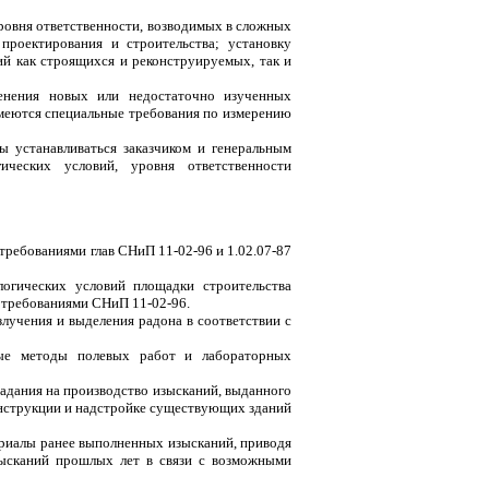
ровня ответственности, возводимых в сложных
проектирования и строительства; установку
й как строящихся и реконструируемых, так и
енения новых или недостаточно изученных
имеются специальные требования по измерению
 устанавливаться заказчиком и генеральным
ических условий, уровня ответственности
требованиями глав СНиП 11-02-96 и 1.02.07-87
логических условий площадки строительства
 требованиями СНиП 11-02-96.
лучения и выделения радона в соответствии с
нные методы полевых работ и лабораторных
задания на производство изысканий, выданного
конструкции и надстройке существующих зданий
териалы ранее выполненных изысканий, приводя
зысканий прошлых лет в связи с возможными