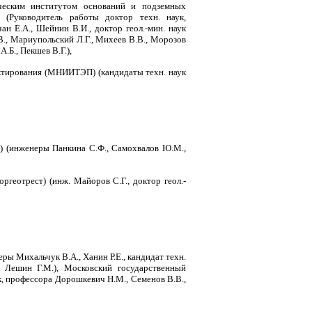
гическим институтом оснований и подземных
 (Руководитель работы доктор техн. наук,
ан Е.А., Шейнин В.И., доктор геол.-мин. наук
.В., Мариупольский Л.Г., Михеев В.В., Морозов
.Б., Пекшев В.Г.),
ктирования (МНИИТЭП) (кандидаты техн. наук
 (инженеры Панкина С.Ф., Самохвалов Ю.М.,
геотрест) (инж. Майоров С.Г., доктор геол.-
ы Михальчук В.А., Ханин Р.Е., кандидат техн.
 Лешин Г.М.), Московский государственный
к, профессора Дорошкевич Н.М., Семенов В.В.,