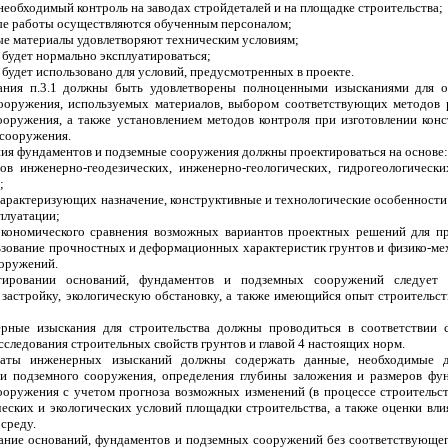
необходимый контроль на заводах стройдеталей и на площадке строительства;
ые работы осуществляются обученным персоналом;
е материалы удовлетворяют техническим условиям;
будет нормально эксплуатироваться;
будет использовано для условий, предусмотренных в проекте.
вания п.3.1 должны быть удовлетворены полноценными изысканиями для 
ооружения, используемых материалов, выбором соответствующих методов р
ооружения, а также установлением методов контроля при изготовлении конс
 сооружения.
ния фундаментов и подземные сооружения должны проектироваться на основе:
атов инженерно-геодезических, инженерно-геологических, гидрогеологическ
;
характеризующих назначение, конструктивные и технологические особенности
сплуатации;
-экономического сравнения возможных вариантов проектных решений для п
ьзование прочностных и деформационных характеристик грунтов и физико-ме
оружений.
ировании оснований, фундаментов и подземных сооружений следует у
астройку, экологическую обстановку, а также имеющийся опыт строительст
ерные изыскания для строительства должны проводиться в соответствии
сследования строительных свойств грунтов и главой 4 настоящих норм.
ьтаты инженерных изысканий должны содержать данные, необходимые д
и подземного сооружения, определения глубины заложения и размеров фун
ооружения с учетом прогноза возможных изменений (в процессе строительст
еских и экологических условий площадки строительства, а также оценки вли
среду.
ание оснований, фундаментов и подземных сооружений без соответствующего