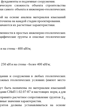
я, фундаменты и подземные сооружения.
ическую сложность объекта строительства
ики самого объекта и инженерно-геологических
ий на основе анализа материалов изысканий
точнена на каждой стадии проектирования.
начаются их расчетные характеристики.
твенности в простых инженерно-геологических
ецифические грунты и опасные геологические
и на стены - 400 кН/м;
250 кН и на стены - более 400 кН/м;
 здания и сооружения в любых геологических
ложных геологических условиях (имеют место
гут быть назначены по материалам изысканий
цами СНиП 1.02.07-87 и настоящих норм, а для
 принято расчетное сопротивление грунтов
вные значения характеристик.
рунтов должны устанавливаться на основе