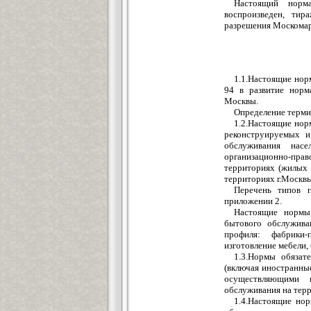
Настоящий норм
воспроизведен, тир
разрешения Москома
1.1.Настоящие нор
94 в развитие норм
Москвы.
Определение терми
1.2.Настоящие нор
реконструируемых и
обслуживания насе
организационно-пр
территориях (жилых 
территориях г.Москвы
Перечень типов 
приложении 2.
Настоящие нормы 
бытового обслужива
профиля: фабрики-
изготовление мебели,
1.3.Нормы обязат
(включая иностранные
осуществляющими 
обслуживания на терр
1.4.Настоящие но