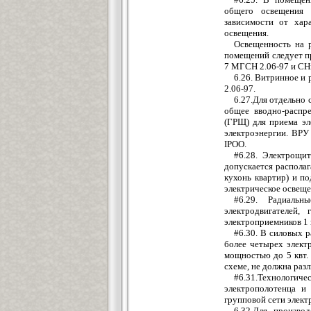
общего освещения 
зависимости от хар
освещения.
Освещенность на 
помещений следует пр
7 МГСН 2.06-97 и СН
6.26. Витринное и
2.06-97.
6.27.Для отдельно
общее вводно-распр
(ГРЩ) для приема эл
электроэнергии. ВР
IРОО.
#6.28. Электрощи
допускается распола
кухонь квартир) и п
электрическое освеще
#6.29. Радиаль
электродвигателей,
электроприемников 1 
#6.30. В силовых 
более четырех элект
мощностью до 5 квт.
схеме, не должна разл
#6.31.Технологиче
электрополотенца и
групповой сети элект
6.32.Для произво