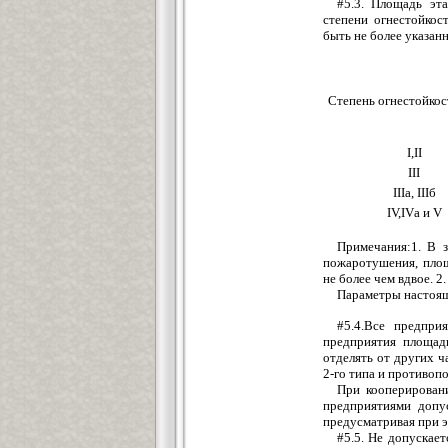
#5.3. Площадь эт
степени огнестойко
быть не более указанно
Степень огнестойкос
I,II
III
IIIа, IIIб
IV,IVа и V
Примечания:1. В з
пожаротушения, пло
не более чем вдвое. 2.
Параметры настоящ
#5.4.Все предпри
предприятия площадь
отделять от других 
2-го типа и противоп
При кооперирован
предприятиями допу
предусматривая при 
#5.5. Не допускае