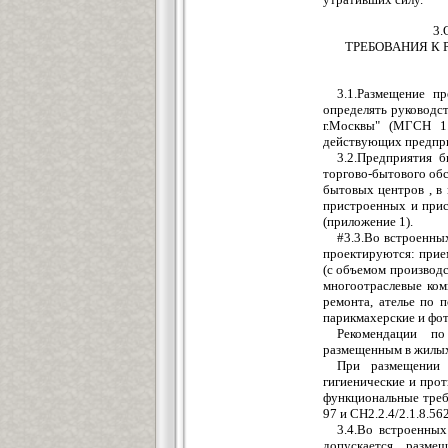
3
ТРЕБОВАНИЯ К
3.1.Размещение п
определять руководс
г.Москвы" (МГСН 1.
действующих предпр
3.2.Предприятия 
торгово-бытового обс
бытовых центров , в
пристроенных и при
(приложение 1).
#3.3.Во встроенны
проектируются: прие
(с объемом производст
многоотраслевые ком
ремонта, ателье по 
парикмахерские и фот
Рекомендации п
размещенным в жилых
При размещении 
гигиенические и про
функциональные треб
97 и СН2.2.4/2.1.8.562
3.4.Во встроенных
допускается разме