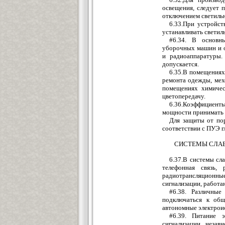
освещения, следует 
отключением светильн
6.33.При устройст
устанавливать светил
#6.34. В основн
уборочных машин и о
и радиоаппаратуры.
допускается.
6.35.В помещениях
ремонта одежды, мех
помещениях химичес
цветопередачу.
6.36.Коэффициент
мощности принимать 
Для защиты от пор
соответствии с ПУЭ г
СИСТЕМЫ СЛАБ
6.37.В системы сл
телефонная связь,
радиотрансляционны
сигнализации, работа
#6.38. Pазличные
подключаться к общ
автономные электрои
#6.39. Питание 
сигнализации, незав