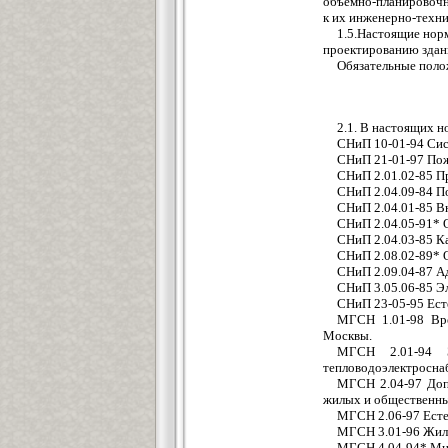
объемно-планировоч
к их инженерно-техн
1.5.Настоящие нор
проектированию здан
Обязательные поло
2.1. В настоящих 
СНиП 10-01-94 Сис
СНиП 21-01-97 Пож
СНиП 2.01.02-85 
СНиП 2.04.09-84 П
СНиП 2.04.01-85 В
СНиП 2.04.05-91* 
СНиП 2.04.03-85 К
СНиП 2.08.02-89* 
СНиП 2.09.04-87 А
СНиП 3.05.06-85 Э
СНиП 23-05-95 Ест
МГСН 1.01-98 Вре
Москвы.
МГСН 2.01-94 Э
тепловодоэлектросна
МГСН 2.04-97 Доп
жилых и общественны
МГСН 2.06-97 Есте
МГСН 3.01-96 Жил
МГСН 4.04-94* Мно