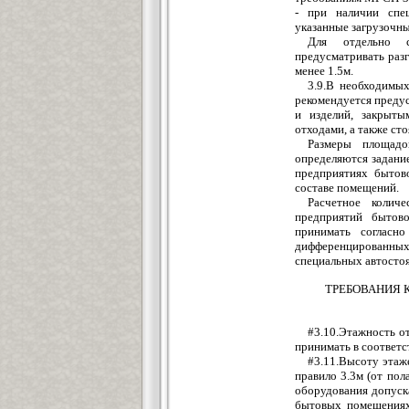
- при наличии спец
указанные загрузочн
Для отдельно с
предусматривать раз
менее 1.5м.
3.9.В необходимых
рекомендуется предус
и изделий, закрыты
отходами, а также ст
Размеры площадо
определяются задани
предприятиях бытов
составе помещений.
Расчетное колич
предприятий бытово
принимать согласн
дифференцированных
специальных автостоя
ТРЕБОВАНИЯ 
#3.10.Этажность о
принимать в соответст
#3.11.Высоту этаж
правило 3.3м (от пол
оборудования допуск
бытовых помещениях