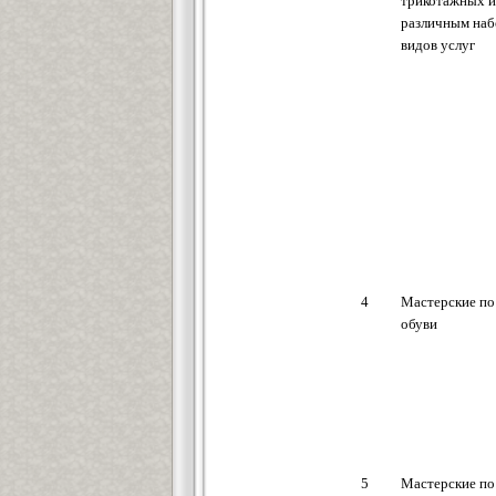
трикотажных и
различным на
видов услуг
4
Мастерские по
обуви
5
Мастерские по