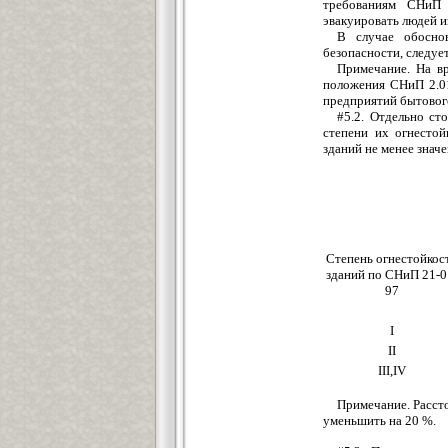
требованиям СНиП 
эвакуировать людей и
В случае обосно
безопасности, следуе
Примечание. На в
положения СНиП 2.01
предприятий бытовог
#5.2. Отдельно ст
степени их огнесто
зданий не менее значе
Степень огнестойкос
зданий по СНиП 21-0
97
I
II
III,IV
Примечание. Расст
уменьшить на 20 %.