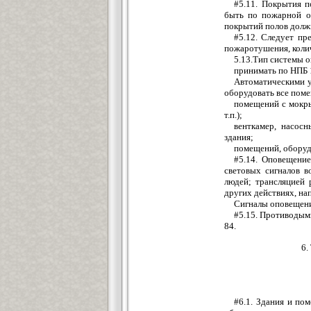
#5.11. Покрытия п
быть по пожарной о
покрытий полов долж
#5.12. Следует пр
пожаротушения, колич
5.13.Тип системы о
принимать по НПБ 
Автоматическими у
оборудовать все поме
помещений с мокры
т.п.);
венткамер, насос
здания;
помещений, обору
#5.14. Оповещение
световых сигналов 
людей; трансляцией 
других действиях, на
Сигналы оповещени
#5.15. Противодым
84.
6
#6.1. Здания и по