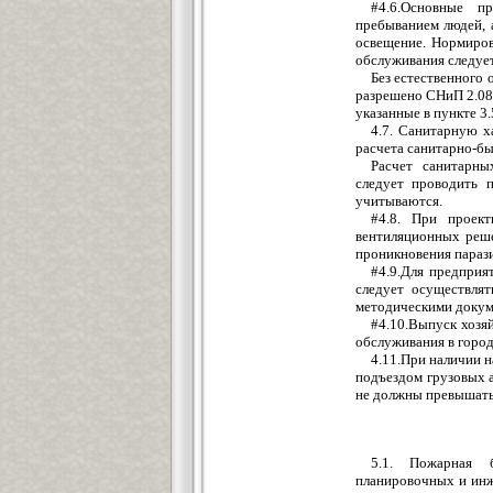
#4.6.Основные п
пребыванием людей, 
освещение. Нормиро
обслуживания следует
Без естественного
разрешено СНиП 2.08.
указанные в пункте 3.
4.7. Санитарную х
расчета санитарно-б
Расчет санитарны
следует проводить 
учитываются.
#4.8. При проект
вентиляционных реш
проникновения параз
#4.9.Для предприя
следует осуществля
методическими докум
#4.10.Выпуск хозя
обслуживания в город
4.11.При наличии 
подъездом грузовых 
не должны превышать 
5.1. Пожарная б
планировочных и инж