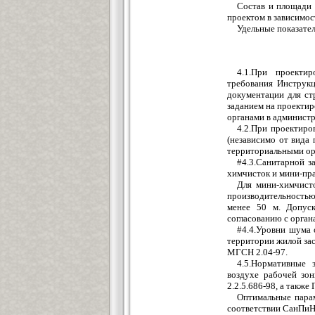
Состав и площади 
проектом в зависимос
Удельные показате
4.1.При проекти
требования Инструк
документации для стр
заданием на проекти
органами в администр
4.2.При проектиро
(независимо от вида 
территориальными ор
#4.3.Санитарной з
химчисток и мини-пра
Для мини-химчисто
производительностью
менее 50 м. Допус
согласованию с орган
#4.4.Уровни шума 
территории жилой зас
МГСН 2.04-97.
4.5.Нормативные 
воздухе рабочей зо
2.2.5.686-98, а также 
Оптимальные пара
соответствии СанПиН 