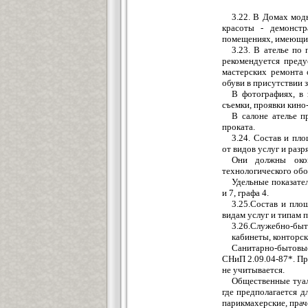
3.22. В Домах мод
красоты - демонстр
помещениях, имеющих
3.23. В ателье по
рекомендуется преду
мастерских ремонта 
обуви в присутствии з
В фотографиях, в 
съемки, проявки кино
В салоне ателье п
проката.
3.24. Состав и пл
от видов услуг и раз
Они должны окон
технологического обо
Удельные показате
и 7, графа 4.
3.25.Состав и пло
видам услуг и типам п
3.26.Служебно-быт
кабинеты, конторс
Санитарно-бытовы
СНиП 2.09.04-87*. П
не учитывается.
Общественные туал
где предполагается д
парикмахерские, прач