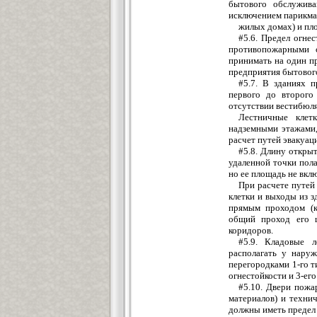
бытового обслужива
исключением парикмах
жилых домах) и пло
#5.6. Предел огне
противопожарными 
принимать на один п
предприятия бытовог
#5.7. В зданиях п
первого до второго
отсутствии вестибюля
Лестничные клет
надземными этажами,
расчет путей эвакуац
#5.8. Длину открыт
удаленной точки пола
но ее площадь не вкл
При расчете путей
клетки и выходы из з
прямым проходом (к
общий проход его 
коридоров.
#5.9. Кладовые л
располагать у нару
перегородками 1-го т
огнестойкости и 3-ег
#5.10. Двери пож
материалов) и техни
должны иметь предел 