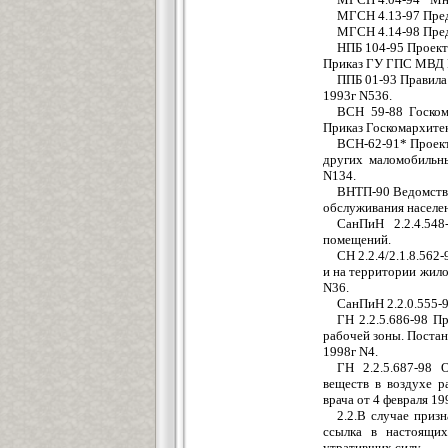
МГСН 4.13-97 Пред
МГСН 4.14-98 Пред
НПБ 104-95 Проект
Приказ ГУ ГПС МВД Р
ППБ 01-93 Правила
1993г N536.
ВСН 59-88 Госком
Приказ Госкомархитек
ВСН-62-91* Проект
других маломобильн
N134.
ВНТП-90 Ведомстве
обслуживания населен
СанПиН 2.2.4.548
помещений.
СН 2.2.4/2.1.8.56
и на территории жило
N36.
СанПиН 2.2.0.555-
ГН 2.2.5.686-98 П
рабочей зоны. Постан
1998г N4.
ГН 2.2.5.687-98 
веществ в воздухе р
врача от 4 февраля 19
2.2.В случае приз
ссылка в настоящих
утративших силу.