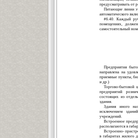
предусматривать от ра
Питающие линии эт
автоматического вклю
#6.40. Каждый ру
помещениях, долже
самостоятельный номе
Предприятия быто
направлена на удовл
приемные пункты, бю
и др.)
Торгово-бытовой ц
предприятий рознич
состоящих из отдел
здания.
Здания иного наз
исключением зданий
учреждений.
Встроенное предпр
располагаются в габа
Встроенно- пристр
в габаритах жилого 