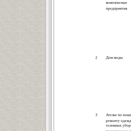
комплексные
предприятия
2
Дом моды
3
Ателье по пош
ремонту одежд
головных убор