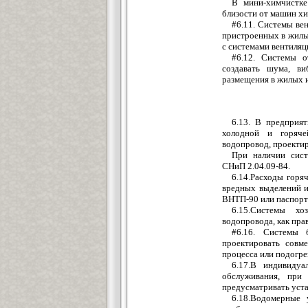
В мини-химчистке
близости от машин хи
#6.11. Системы ве
пристроенных в жилые
с системами вентиляц
#6.12. Системы о
создавать шума, в
размещения в жилых 
6.13. В предприя
холодной и горяче
водопровод, проектир
При наличии сист
СНиП 2.04.09-84.
6.14.Расходы горя
вредных выделений и
ВНТП-90 или паспорт
6.15.Системы хо
водопровода, как пр
#6.16. Системы 
проектировать совм
процесса или подогре
6.17.В индивидуа
обслуживания, при 
предусматривать уст
6.18.Водомерные 