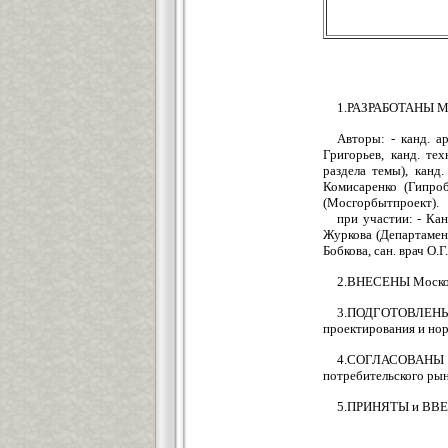
1.РАЗРАБОТАНЫ МН
Авторы: - канд. а
Григорьев, канд. те
раздела темы), канд
Комисаренко (Гипроб
(Мосгорбытпроект).
при участии: - Кан
Журкова (Департамент 
Бобкова, сан. врач О.
2.ВНЕСЕНЫ Моско
3.ПОДГОТОВЛЕН
проектирования и нор
4.СОГЛАСОВАНЫ с
потребительского рын
5.ПРИНЯТЫ и ВВЕД