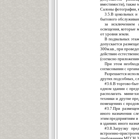
вместимости), также 
Салоны фотографии, 
3.5.В цокольных и
бытового обслуживани
за исключением 
освещения, которые м
от уровня земли.
В подвальных этаж
допускается размеща
300м.кв., при провед
действию естественно
(согласно приложению
При этом необход
согласовании с орган
Разрешается испол
других подсобных, с
#3.6.В торгово-бы
одном здании с пред
располагать мини-х
техники и другие пр
помещениях с продов
#3.7.При размеще
иного назначения сл
этим предприятиям и
в зданиях иного назна
#3.8.Загрузку пр
встроенно-пристрое
требованиям МГСН 3.0