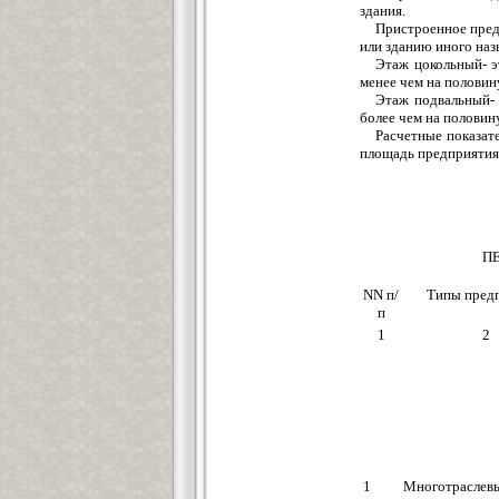
здания.
Пристроенное пред
или зданию иного наз
Этаж цокольный- э
менее чем на полови
Этаж подвальный- 
более чем на полови
Расчетные показат
площадь предприятия 
ПЕ
NN п/
Типы пред
п
1
2
1
Многотраслев