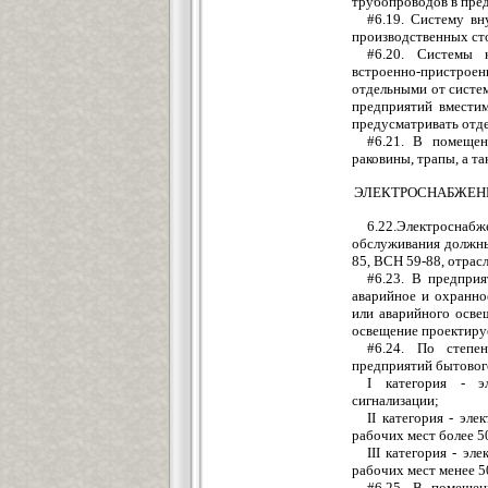
трубопроводов в пре
#6.19. Систему вн
производственных ст
#6.20. Системы 
встроенно-пристроен
отдельными от систе
предприятий вместим
предусматривать отде
#6.21. В помещен
раковины, трапы, а т
ЭЛЕКТРОСНАБЖЕНИ
6.22.Электроснаб
обслуживания должны
85, ВСН 59-88, отрас
#6.23. В предпри
аварийное и охранно
или аварийного осве
освещение проектируе
#6.24. По степен
предприятий бытовог
I категория - э
сигнализации;
II категория - эл
рабочих мест более 5
III категория - э
рабочих мест менее 5
#6.25. В помещен