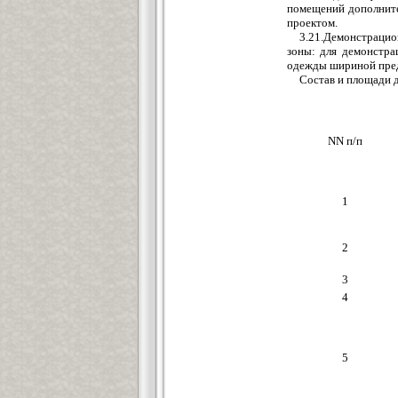
помещений дополните
проектом.
3.21.Демонстраци
зоны: для демонстра
одежды шириной преду
Состав и площади 
NN п/п
1
2
3
4
5