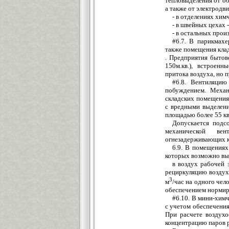
тепловыделения от об
а также от электродв
- в отделениях хим
- в швейных цехах -
- в остальных произ
#6.7. В парикмахе
также помещения клад
. Предприятия бытов
150м.кв.), встроен
притока воздуха, но 
#6.8. Вентиляцию
побуждением. Механ
складских помещения
с вредными выделен
площадью более 55 к
Допускается подс
механической ве
огнезадерживающих кл
6.9. В помещениях
которых возможно вы
в воздух рабочей 
рециркуляцию воздух
3
м
/час на одного чел
обеспечением нормир
#6.10. В мини-хим
с учетом обеспечения
При расчете воздухо
концентрацию паров 