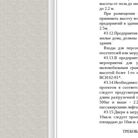
высоты от пола до ни
до 2.2 м.
При размещении 
принимать высоту вс
предприятий в здани
2.5м.
#3.12.Предприяти
жилые дома, должны 
здания.
Входы для персон
посетителей или загру
#3.13.В предприя
мероприятия для 
маломобильным граж
высотой более 1-го 
ВСН 62-91*.
#3.14.Необходимос
проектом в соответ
следует предусматр
длина разгрузочной 
500кг и выше - 2.2
пассажирскими лифта
#3.15.Двери в заг
10кв.м. следует про
площадью до 10кв.м. в
ТРЕБОВ