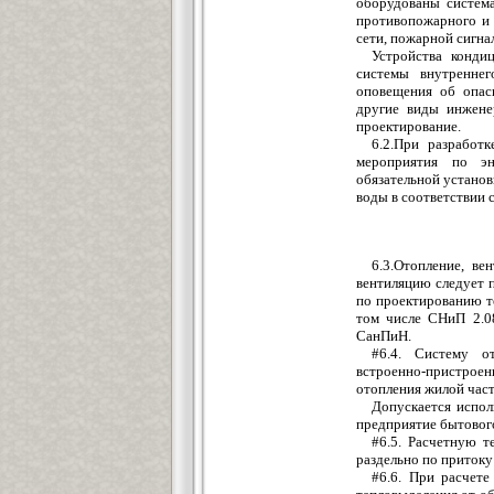
оборудованы система
противопожарного и 
сети, пожарной сигна
Устройства конди
системы внутреннег
оповещения об опасн
другие виды инжене
проектирование.
6.2.При разработ
мероприятия по эн
обязательной установ
воды в соответствии 
6.3.Отопление, в
вентиляцию следует 
по проектированию те
том числе СНиП 2.08
СанПиН.
#6.4. Систему о
встроенно-пристроен
отопления жилой част
Допускается испол
предприятие бытового
#6.5. Расчетную т
раздельно по притоку
#6.6. При расчет