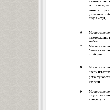
изготовлению 
металлоиздели
кожгалантереи 
различным на
видов услуг)
6
Мастерские по
изготовлению 
мебели
7
Мастерские по
бытовых маши
приборов
8
Мастерские по
часов, изготов
ремонту ювел
изделий
9
Мастерские по
радиоэлектро
аппаратуры