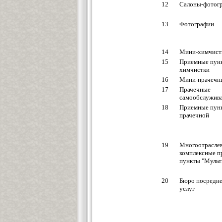
12
Салоны-фотог
13
Фотографии
14
Мини-химчист
15
Приемные пун
химчистки
16
Мини-прачечн
17
Прачечные
самообслужив
18
Приемные пун
прачечной
19
Многоотрасле
комплексные 
пункты "Мульт
20
Бюро посредн
услуг