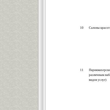
10
Салоны красо
11
Парикмахерски
различным на
видов услуг)