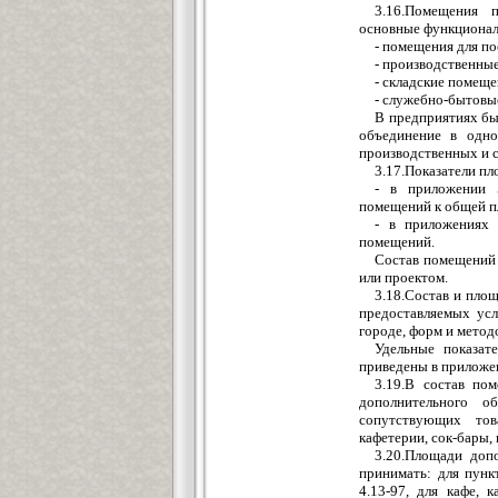
3.16.Помещения 
основные функционал
- помещения для по
- производственны
- складские помеще
- служебно-бытовы
В предприятиях бы
объединение в одно
производственных и с
3.17.Показатели п
- в приложении 
помещений к общей п
- в приложениях 
помещений.
Состав помещений 
или проектом.
3.18.Состав и пло
предоставляемых усл
городе, форм и метод
Удельные показат
приведены в приложени
3.19.В состав по
дополнительного о
сопутствующих тов
кафетерии, сок-бары, 
3.20.Площади доп
принимать: для пун
4.13-97, для кафе, 