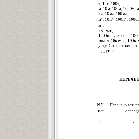
т; 10т; 100т;
м; 10м; 100м; 1000м; м
км; 10км; 100км;
2
2
2
м
; 10м
; 100м
; 1000
3
м
;
кВт-час;
1000шт. усл.кирп; 100
компл; 10компл; 100ко
устройство; шпала; ст
и другие.
ПЕРЕЧЕН
№№
Перечень техно
п/п
операц
1
2