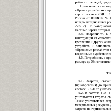
рабочих операций, преду
Нормы потерь и отход
«Правил разработки и пр
строительстве» (РДС 82
России от 08.08.96 № 
потерь материальных рес
276/12). По материала
местные нормы потерь и 
8.4.
Потребность в ле
конструкций из монолитн
креплений и других анал
устройств и дополните
«Правилами разработки н
введенными в действие п
8.5.
Потребность в про
размере до 5% от стоимо
ТР
9.1.
Затраты, связан
(приобретения) до прио
составе ГЭСН не учитыва
9.2.
В составе ГЭСН, 
учитываются затраты, св
Также учитываются зат
материальных ресурсов. 
затраты на горизонтальн