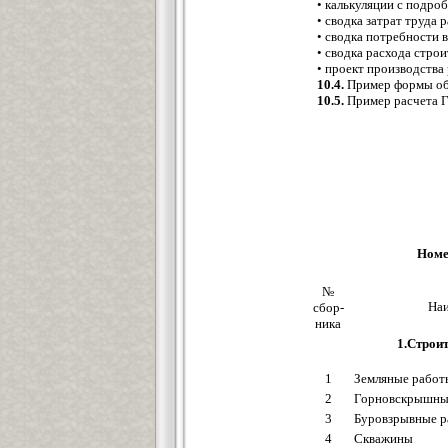
• калькуляции с подр
• сводка затрат труда 
• сводка потребности 
• сводка расхода стро
• проект производства
10.4.
Пример формы об
10.5.
Пример расчета 
Номе
№
Наи
сбор-
ника
1.Строи
1
Земляные работ
2
Горновскрышны
3
Буровзрывные 
4
Скважины