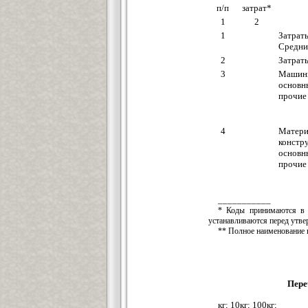
п/п
затрат*
1
2
1
Затрат
Средни
2
Затрат
3
Машин
основн
прочие
4
Матери
констр
основн
прочие
___________
* Коды принимаются в с
устанавливаются перед утв
** Полное наименование в
Пере
кг; 10кг; 100кг;