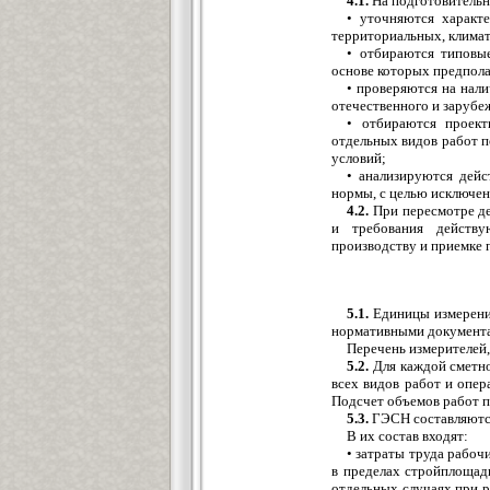
4.1.
На подготовительн
• уточняются характ
территориальных, климат
• отбираются типовы
основе которых предпола
• проверяются на нали
отечественного и зарубе
• отбираются проект
отдельных видов работ п
условий;
• анализируются дей
нормы, с целью исключен
4.2.
При пересмотре д
и требования действу
производству и приемке 
5.1.
Единицы измерения
нормативными документ
Перечень измерителей
5.2.
Для каждой сметно
всех видов работ и опе
Подсчет объемов работ 
5.3.
ГЭСН составляются
В их состав входят:
• затраты труда рабоч
в пределах стройплощадк
отдельных случаях при 