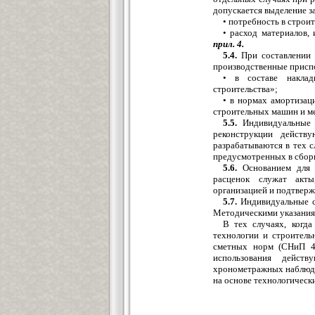
допускается выделение з
• потребность в строи
• расход материалов,
прил. 4.
5.4.
При составлении 
производственные присп
• в составе наклад
строительства»;
• в нормах амортизац
строительных машин и ме
5.5.
Индивидуальные 
реконструкции действ
разрабатываются в тех с
предусмотренных в сбор
5.6.
Основанием для 
расценок служат акты
организацией и подтвер
5.7.
Индивидуальные с
Методическими указания
В тех случаях, когд
технологии и строител
сметных норм (СНиП 4.
использования дейст
хронометражных наблюде
на основе технологическ