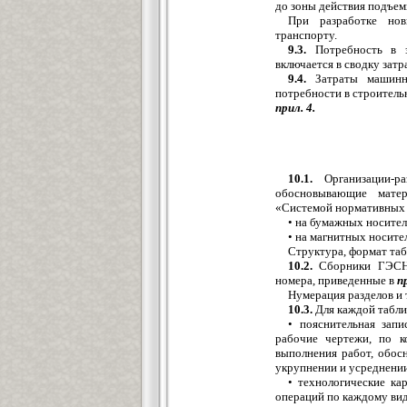
до зоны действия подъем
При разработке нов
транспорту.
9.3.
Потребность в з
включается в сводку затр
9.4.
Затраты машинно
потребности в строитель
прил. 4.
10.1.
Организации-ра
обосновывающие матер
«Системой нормативных 
• на бумажных носителя
• на магнитных носител
Структура, формат та
10.2.
Сборники ГЭСН 
номера, приведенные в
пр
Нумерация разделов и 
10.3.
Для каждой табл
• пояснительная запи
рабочие чертежи, по 
выполнения работ, обос
укрупнении и усреднении
• технологические к
операций по каждому вид