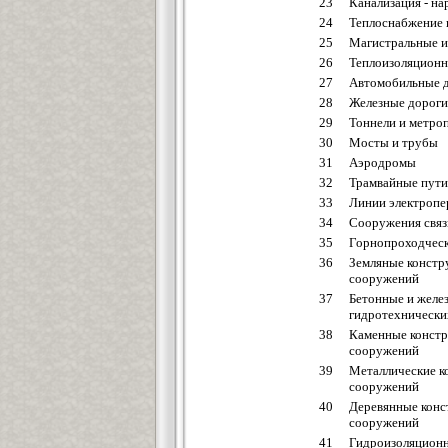
23
Канализация - н
24
Теплоснабжение 
25
Магистральные 
26
Теплоизоляцион
27
Автомобильные 
28
Железные дороги
29
Тоннели и метро
30
Мосты и трубы
31
Аэродромы
32
Трамвайные пути
33
Линии электропе
34
Сооружения связ
35
Горнопроходчес
36
Земляные констр
сооружений
37
Бетонные и желе
гидротехнически
38
Каменные констр
сооружений
39
Металлические к
сооружений
40
Деревянные конс
сооружений
41
Гидроизоляционн