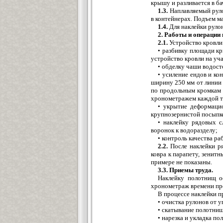
крышу и разливается в ба
1.3.
Наплавляемый руло
в контейнерах. Подъем м
1.4.
Для наклейки руло
2. Работы и операции 
2.1.
Устройство кровли
• разбивку площади кр
устройство кровли на уча
• обделку чаши водос
• усиление ендов и ко
ширину 250 мм от линии 
по продольным кромкам (
хронометражем каждой т
• укрытие деформаци
крупнозернистой посыпко
• наклейку рядовых с
воронок к водоразделу;
• контроль качества раб
2.2.
После наклейки ря
ковра к парапету, зенит
примере не показаны.
3.3. Приемы труда.
Наклейку полотнищ о
хронометраж времени пр
В процессе наклейки 
• очистка рулонов от у
• скатывание полотнищ
• нарезка и укладка п