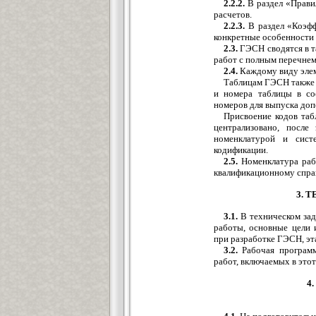
2.2.2.
В раздел «Прави
расчетов.
2.2.3.
В раздел «Коэф
конкретные особенности 
2.3.
ГЭСН сводятся в т
работ с полным перечнем
2.4.
Каждому виду элеме
Таблицам ГЭСН также п
и номера таблицы в со
номеров для выпуска до
Присвоение кодов таб
централизовано, после
номенклатурой и сист
кодификации.
2.5.
Номенклатура раб
квалификационному спра
3. 
3.1.
В техническом зад
работы, основные цели 
при разработке ГЭСН, эт
3.2.
Рабочая программ
работ, включаемых в этот
4