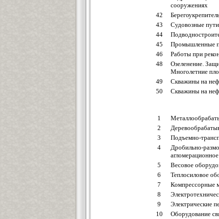
сооружениях
42
Берегоукрепител
43
Судовозные пути 
44
Подводностроите
45
Промышленные п
46
Работы при реко
48
Озеленение. Защ
Многолетние пло
49
Скважины на нефт
50
Скважины на нефт
1
Металлообрабат
2
Деревообрабаты
3
Подъемно-трансп
4
Дробильно-размо
агломерационное
5
Весовое оборудо
6
Теплосиловое об
7
Компрессорные м
8
Электротехничес
9
Электрические п
10
Оборудование св