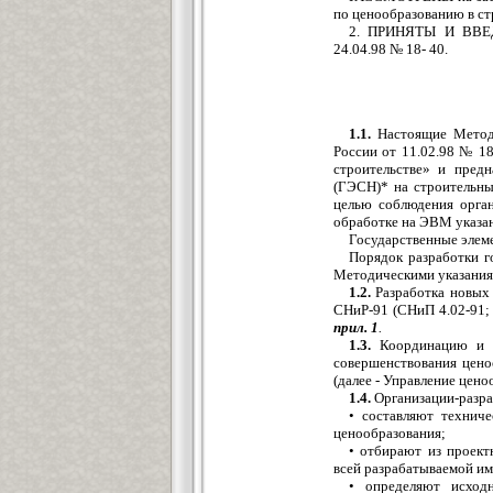
по ценообразованию в ст
2. ПРИНЯТЫ И ВВЕДЕ
24.04.98 № 18- 40.
1.1.
Настоящие Методи
России от 11.02.98 № 1
строительстве» и пред
(ГЭСН)* на строительны
целью соблюдения орган
обработке на ЭВМ указа
Государственные элем
Порядок разработки 
Методическими указаниям
1.2.
Разработка новых
СНиР-91 (СНиП 4.02-91; 
прил. 1
.
1.3.
Координацию и ко
совершенствования цено
(далее - Управление цено
1.4.
Организации-разра
• составляют технич
ценообразования;
• отбирают из проект
всей разрабатываемой и
• определяют исход