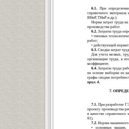
6.1.
При определении
справочного материала 
ВНиР, ТНиР и др.).
Норма затрат труда на
производства работ.
6.2.
Затраты труда опр
• типовых технологиче
работ;
• действующей нормати
6.3.
Сводка затрат труд
Для учета мелких, тр
организации труда, к и
коэффициент.
6.4.
Затраты труда раб
на основе выборки из к
графы сводки потребнос
прил. 4.
7. ОПРЕ
7.1.
При разработке ГЭ
проекту производства ра
в качестве справочного 
91).
7.2.
Нормы машинного в
• основных машин, 