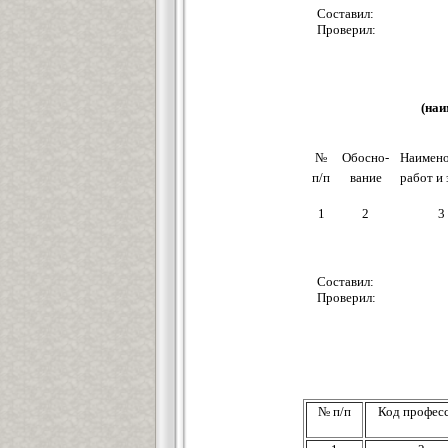
Составил:
Проверил:
(наи
№
Обосно-
Наимено
п/п
вание
работ и 
1
2
3
Составил:
Проверил:
№ п/п
Код профес