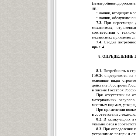
(землеройные, дорожные,
др.);
• машин, входящих в с
• машин, обслуживающ
7.3.
При пересмотре д
механизмах, отраженн
соответствии с технол
механизмах принимается 
7.4.
Сводка потребнос
прил. 4.
8. ОПРЕДЕЛЕНИЕ
8.1.
Потребность в стр
ГЭСН определяется на 
основные виды строите
действие Госстроем Росс
в письме Госстроя России
При отсутствии на о
материальных ресурсов
местным нормам, утверж
При применении новых
в соответствии с технол
8.2.
В калькуляциях и 
указываются в соответст
8.3.
При определении п
устранимые потери и от