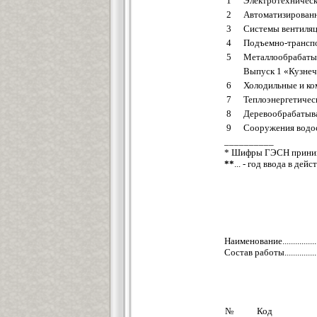
1
Электротехническ
2
Автоматизирован
3
Системы вентиляц
4
Подъемно-трансп
5
Металлообрабаты
Выпуск 1 «Кузнеч
6
Холодильные и ко
7
Теплоэнергетичес
8
Деревообрабатыв
9
Сооружения водос
__________
* Шифры ГЭСН принима
**
... - год ввода в дейс
Наименование...........................
Состав работы..........................
№
Код