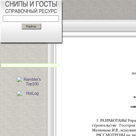
по
о
сп
1. РАЗРАБОТАНЫ Управ
строительстве Госстро
Малютина И.В.,
исполни
РАССМОТРЕНЫ на засе