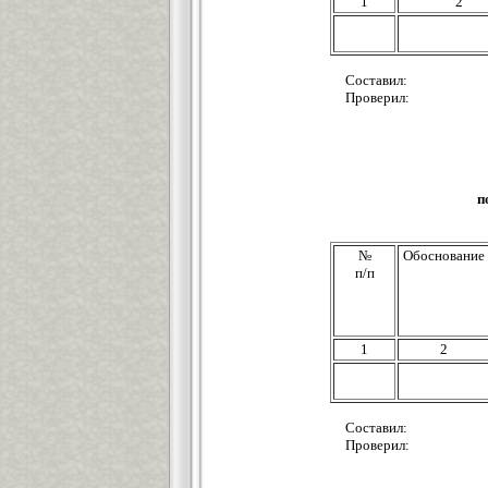
1
2
Составил:
Проверил:
п
№
Обоснование
п/п
1
2
Составил:
Проверил: