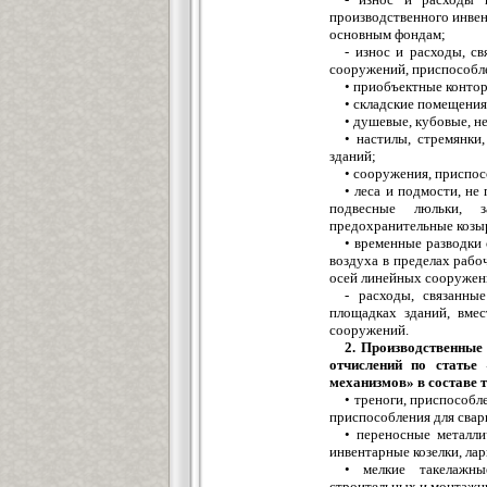
производственного инвен
основным фондам;
- износ и расходы, с
сооружений, приспособле
• приобъектные контор
• складские помещения
• душевые, кубовые, н
• настилы, стремянки
зданий;
• сооружения, приспос
• леса и подмости, н
подвесные люльки, 
предохранительные козыр
• временные разводки 
воздуха в пределах рабо
осей линейных сооружен
- расходы, связанн
площадках зданий, вме
сооружений.
2. Производственные
отчислений по статье
механизмов» в составе 
• треноги, приспособ
приспособления для свар
• переносные металли
инвентарные козелки, лар
• мелкие такелажны
строительных и монтажны