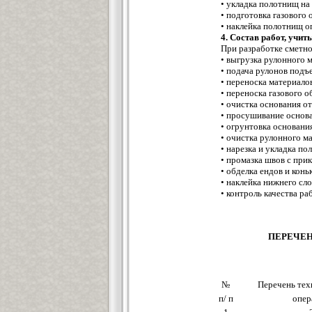
• укладка полотнищ на
• подготовка газового 
• наклейка полотнищ о
4. Состав работ, учи
При разработке сметн
• выгрузка рулонного 
• подача рулонов подъ
• переноска материало
• переноска газового 
• очистка основания о
• просушивание основ
• огрунтовка основани
• очистка рулонного ма
• нарезка и укладка п
• промазка швов с прик
• обделка ендов и кон
• наклейка нижнего сл
• контроль качества раб
ПЕРЕЧЕН
№
Перечень тех
п/ п
опер