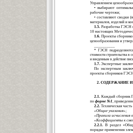
Управлением ценообразо
• выбирают оптималь
рабочие чертежи;
• составляют сводки (
материалов, изделий и к
1.5.
Разработка ГЭСН п
10 настоящих Методичес
1.6.
Проекты сборников
ценообразования и утвер
__________
* ГЭСН подразделяются
стоимости строительства в 
и введенным в действие пис
1.7.
Экспертные заключ
По экспертным заключ
проекты сборников ГЭСН
2. СОДЕРЖАНИЕ 
2.1.
Каждый сборник Г
по
форме №1
,
приведенн
2.2.
Техническая часть 
«Общие указания»;
«Правила исчисления 
«Коэффициенты к сме
2.2.1.
В раздел «Общи
порядке применения эле