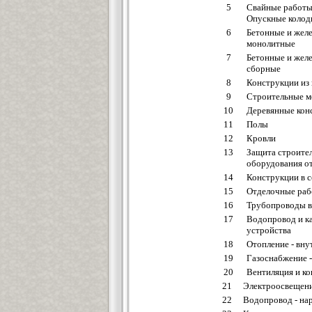
5
Свайные работы.
Опускные коло
6
Бетонные и жел
монолитные
7
Бетонные и жел
сборные
8
Конструкции из 
9
Строительные м
10
Деревянные кон
11
Полы
12
Кровли
13
Защита строите
оборудования о
14
Конструкции в с
15
Отделочные ра
16
Трубопроводы в
17
Водопровод и ка
устройства
18
Отопление - вну
19
Газоснабжение -
20
Вентиляция и к
21
Электроосвещени
22
Водопровод - на