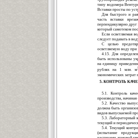
типу водомера Вентури
Вставки просты по уст
Для быстрого и ра
часть вставки врез
перпендикулярно друг
который самотеком пос
Если осветляемая во
следует подавать в во
С целью предотвр
осветляемую воду при р
4.15. Для определе
быть использованы ук
на единицу приведенн
рублях на 1 млн. м
экономических затрат 
5. КОНТРОЛЬ КА
5.1. Контроль кач
производства, начиная 
5.2. Качество выпу
должна быть организов
видов выпускаемой про
5.3. Лабораторный к
текущий и периодичес
5.4. Текущий контр
(испытание продукци
частицами, комовой гл