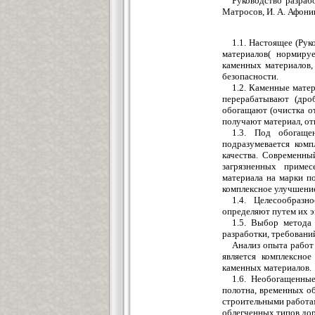
Руководство разраб
Матросов, И. А. Афони
1.1. Настоящее (Ру
материалов( нормиру
каменных материалов,
безопасности.
1.2. Каменные мате
перерабатывают (дро
обогащают (очистка от
получают материал, о
1.3. Под обогаще
подразумевается комп
качества. Современны
загрязненных примес
материала на марки п
комплексное улучшение
1.4. Целесообразн
определяют путем их э
1.5. Выбор метода 
разработки, требовани
Анализ опыта работ
является комплексно
каменных материалов.
1.6. Необогащенны
полотна, временных о
строительными работам
облегченных типов до