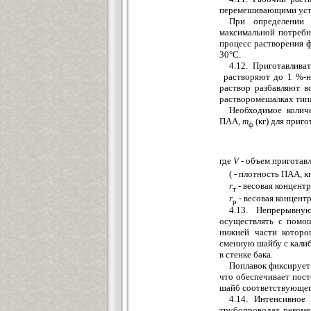
перемешивающими уст
При определении 
максимальной потребн
процесс растворения 
30°С.
4.12. Приготавлива
растворяют до 1 %-но
раствор разбавляют в
растворомешалках тип
Необходимое количе
ПАА,
т
(кг) для приг
ф
где
V
- объем приготавл
( - плотность ПАА, к
r
-
весовая концент
т
r
- весовая концент
р
4.13. Непрерывн
осуществлять с помощ
нижней части которо
сменную шайбу с кали
в стенке бака.
Поплавок фиксирует 
что обеспечивает пос
шайб соответствующег
4.14. Интенсивное
трубопроводах рекомен