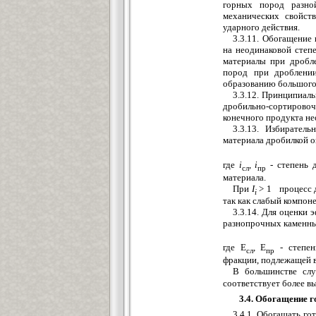
горных пород разно
механических свойст
ударного действия.
3.3.11. Обогащение
на неодинаковой степ
материалы при дробле
пород при дроблении
образованию большого 
3.3.12. Принципиаль
дробильно-сортировоч
конечного продукта не
3.3.13. Избирател
материала дробилкой 
где
i
,
i
- степень 
сл
пр
материала.
При
I
> 1 процесс д
i
так как слабый компон
3.3.14. Для оценки
разнопрочных каменны
где Е
, Е
- степен
сл
пр
фракции, подлежащей в
В большинстве слу
соответствует более в
3.4. Обогащение 
3.4.1. Обогащать г