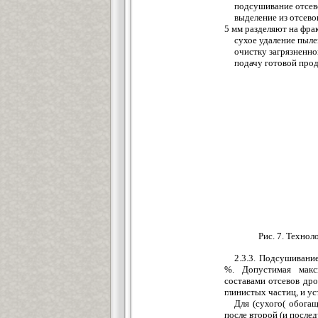
подсушивание отсев
выделение из отсево
5 мм разделяют на фрак
сухое удаление пыле
очистку загрязненно
подачу готовой прод
Рис. 7. Техно
2.3.3. Подсушивание
%. Допустимая макс
составами отсевов др
глинистых частиц, и у
Для (сухого( обога
после второй (и после