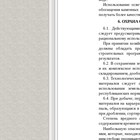
Использование осв
обогащения каменных 
получать более качест
6. ОХРАН
6.1. Действующими
следует предусматрив
рациональному исполь
При принятии хозя
должны обладать пр
строительных програ
результатов.
6.2. В сохранении 
и их комплексное исп
складированием, дообо
6.3. Технологическ
материалов следует
использования земе
республиканских норм
6.4. При добыче, п
материалов на карьера
пыль, образующаяся в
при дроблении, сортир
Степень вредного 
содержанием кремнезе
Наибольшую опаснос
мкм, которые, находяс
ним глубоко проникают