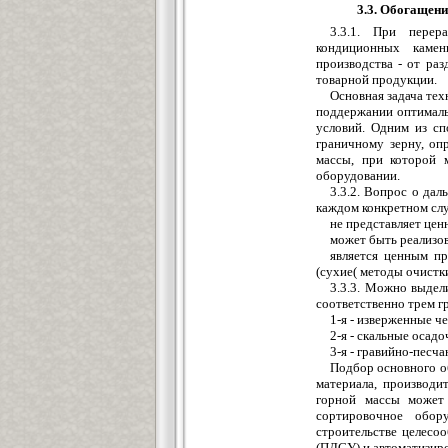
3.3. Обогащени
3.3.1. При перер
кондиционных камен
производства - от ра
товарной продукции.
Основная задача те
поддержании оптималь
условий. Одним из сп
граничному зерну, о
массы, при которой 
оборудовании.
3.3.2. Вопрос о да
каждом конкретном слу
не представляет цен
может быть реализов
является ценным п
(сухие( методы очистк
3.3.3. Можно выдел
соответственно трем г
1-я - изверженные 
2-я - скальные оса
3-я - гравийно-песч
Подбор основного о
материала, производи
горной массы может 
сортировочное обор
строительстве целесо
(ПДСУ) и автоматизир