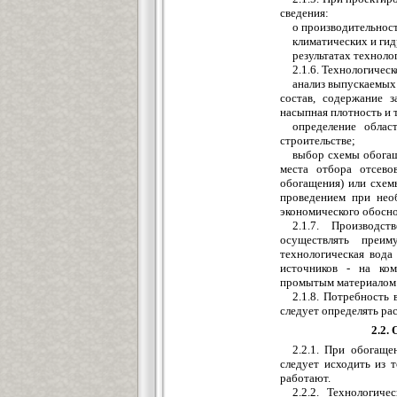
сведения:
о производительнос
климатических и гид
результатах техноло
2.1.6. Технологичес
анализ выпускаемых 
состав, содержание з
насыпная плотность и т
определение облас
строительстве;
выбор схемы обогащ
места отбора отсев
обогащения) или схем
проведением при нео
экономического обосно
2.1.7. Производс
осуществлять преи
технологическая вода
источников - на ком
промытым материалом и
2.1.8. Потребность
следует определять ра
2.2.
2.2.1. При обогаще
следует исходить из т
работают.
2.2.2. Технологич