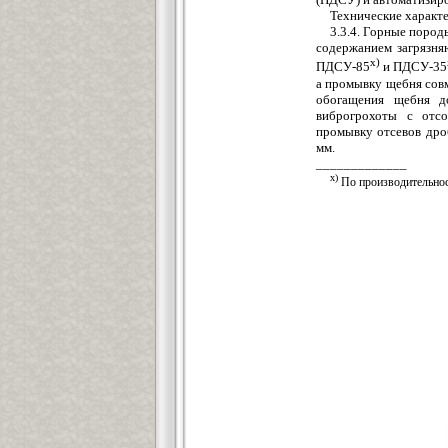
Технические характ
3.3.4. Горные поро
содержанием загрязня
х)
ПДСУ-85
и ПДСУ-35
а промывку щебня сов
обогащения щебня до
виброгрохоты с отсо
промывку отсевов дро
мм.
_____________
х)
По производительнос