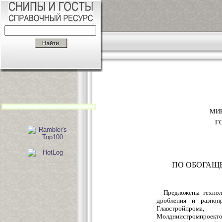
МИН
Г
ПО ОБОГАЩ
Предложены техноло
дробления и разноп
Главстройпрома,
Молдниистромпроектом