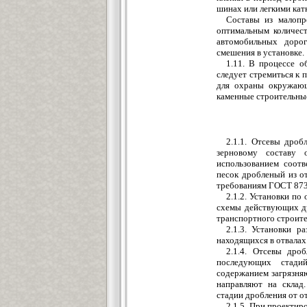
шинах или легкими катк
Составы из малопр
оптимальным количест
автомобильных дорог
смешения в установке.
1.11. В процессе 
следует стремиться к 
для охраны окружающ
каменные строительны
2.1.1. Отсевы дро
зерновому составу 
использованием соот
песок дробленый из о
требованиям ГОСТ 873
2.1.2. Установки по
схемы действующих д
транспортного строите
2.1.3. Установки р
находящихся в отвалах
2.1.4. Отсевы дро
последующих стади
содержанием загрязняю
направляют на склад.
стадии дробления от о
2.1.5. При проекти