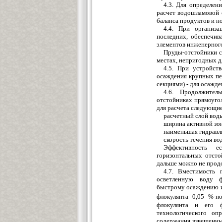
4.3. Для определен
расчет водошламовой 
баланса продуктов и н
4.4. При организа
последних, обеспечив
элементов инженерного
Пруды-отстойники с
местах, непригодных д
4.5. При устройст
осаждения крупных пе
секциями) - для осажде
4.6. Продолжител
отстойниках прямоуго
для расчета следующи
расчетный слой воды 
ширина активной зон
наименьшая гидравли
скорость течения вод
Эффективность е
горизонтальных отсто
дальше можно не прод
4.7. Вместимость 
осветленную воду ф
быстрому осаждению и
флокулянта 0,05 %-н
флокулянта и его ф
технологического оп
содержания взвешенны