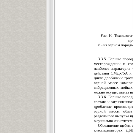
Рис. 10. Технолог
пр
б - из горном пород
3.3.5. Горные поро
месторождении и сод
наиболее характерна 
действия СМД-75А и 
цикле дробилки с грох
горной массе комов
вибрационных мойках
можно осуществлять н
3.3.6. Горные поро
состава и загрязненно
дробление производя
горной массы обяза
раздельного выпуска ще
в сушильно-очиститель
Обогащение щебня и
классификаторах ДБ