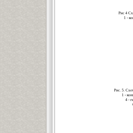
Рис 4 С
1 - к
Рис. 5. Сх
1 - ко
4 - 