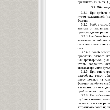
превышать 10 %, т.е. ( 
3.2. Обогащ
3.2.1. При добыче
путем селективной (п
фракций.
3.2.2. Выбор спосо
зависит от характера
происхождения различ
3.2.3. Наиболее бла
залегание горной мас
сложные - залегание 
слоев.
3.2.4. Способ селек
прослойки слабого ма
или тракторными рыхл
чтобы сохранить ост
экскаватором или буль
3.2.5. При многок
разработку ведут об
массу подают на кол
фракции наиболее слаб
в зависимости от соде
пройти через отверстия
3.2.6. Во избежани
глубина скважин долж
располагается в верхн
затрагивать более про