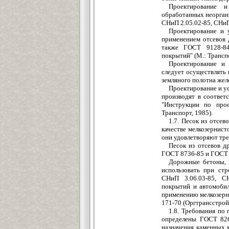
Проектирование и
обработанных неорган
СНиП 2.05.02-85, СНиП
Проектирование и 
применением отсевов 
также ГОСТ 9128-84
покрытий" (М.: Транспо
Проектирование и 
следует осуществлять
земляного полотна жел
Проектирование и у
производят в соответ
"Инструкции по про
Транспорт, 1985).
1.7. Песок из отсе
качестве мелкозернисто
они удовлетворяют тр
Песок из отсевов д
ГОСТ 8736-85 и ГОСТ 
Дорожные бетоны, в
использовать при ст
СНиП 3.06.03-85, СН
покрытий и автомобил
применению мелкозерн
171-70 (Оргтрансстрой.
1.8. Требования по
определены ГОСТ 826
назначения каменных