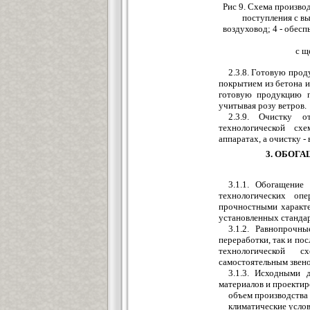
Рис 9. Схема произво
поступления с вы
воздуховод; 4 - обес
с щ
2.3.8. Готовую про
покрытием из бетона и
готовую продукцию п
учитывая розу ветров.
2.3.9. Очистку о
технологической сх
аппаратах, а очистку -
3. ОБОГ
3.1.1. Обогащение
технологических оп
прочностными характе
установленных станда
3.1.2. Равнопроч
переработки, так и п
технологической 
самостоятельным звен
3.1.3. Исходными 
материалов и проектир
объем производства
климатические услов