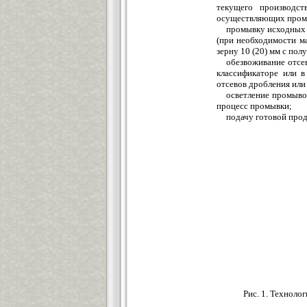
текущего производст
осуществляющих промы
промывку исходных 
(при необходимости м
зерну 10 (20) мм с пол
обезвоживание отсе
классификаторе или в
отсевов дробления или
осветление промыво
процесс промывки;
подачу готовой прод
Рис. 1. Техноло