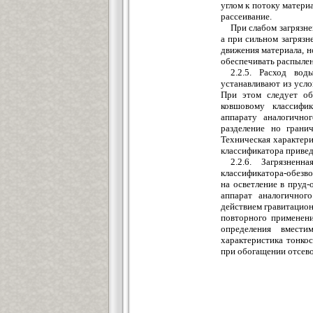
углом к потоку матери
рассеивание.
При слабом загрязне
а при сильном загряз
движения материала, н
обеспечивать распылен
2.2.5. Расход вод
устанавливают из усл
При этом следует об
ковшовому классифик
аппарату аналогично
разделение но грани
Техническая характери
классификатора приведе
2.2.6. Загрязнен
классификатора-обезво
на осветление в пруд-
аппарат аналогичног
действием гравитацион
повторного применени
определения вмести
характеристика тонко
при обогащении отсево