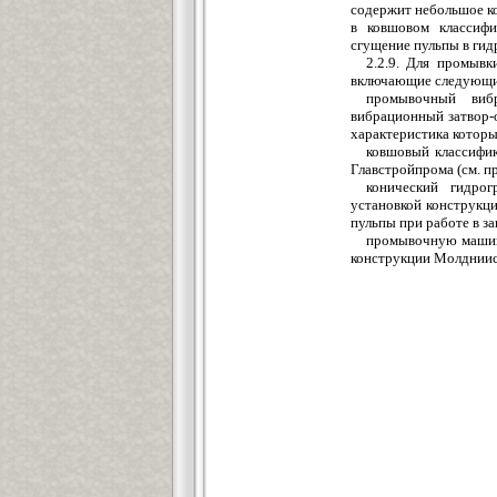
содержит небольшое ко
в ковшовом классифи
сгущение пульпы в гидр
2.2.9. Для промывк
включающие следующи
промывочный вибр
вибрационный затвор-
характеристика которых
ковшовый классифи
Главстройпрома (см. при
конический гидрог
установкой конструкц
пульпы при работе в за
промывочную машину
конструкции Молдниист