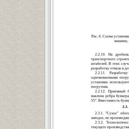
Рис. 6. Схема установ
машина; 
2.2.10. На дробил
транспортного строите
штабелей. В этих случ
разработку отвала и д
2.2.11. Разработк
одноковшовыми погруз
установки использую
погрузчик.
2.2.12. Приемный б
наклона ребра бункер
55°. Вместимость бунк
2.3
2.3.1. "Сухое" обо
заводах, не производя
2.3.2. Технологич
текущего производства