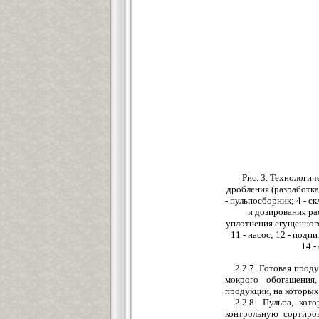
Рис. 3. Технологи
дробления (разработка
- пульпосборник; 4 - с
и дозирования ра
уплотнения сгущенного 
11 - насос;
12
-
подпит
14 -
2.2.7. Готовая прод
мокрого обогащения
продукции, на которых
2.2.8. Пульпа, ко
контрольную сортиро