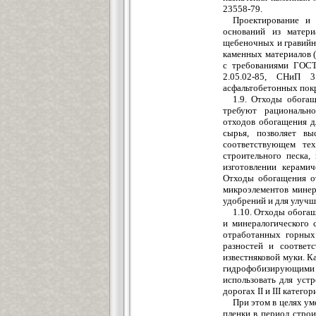
23558-79.
Проектирование и 
оснований из матери
щебеночных и гравийн
каменных материалов (
с требованиями ГОСТ
2.05.02-85, СНиП 3
асфальтобетонных пок
1.9. Отходы обогащ
требуют рационально
отходов обогащения д
сырья, позволяет в
соответствующем тех
строительного песка,
изготовлении керамич
Отходы обогащения о
микроэлементов минер
удобрений и для улучш
1.10. Отходы обога
и минералогического 
отработанных горных
разностей и соответ
известняковой муки. 
гидрофобизирующими
использовать для уст
дорогах II и III категор
При этом в целях ум
пленки в период стро