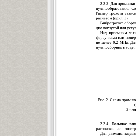
2.2.3. Для промывки
пульпообразования сл
Размер грохота завис
расчетом (прил. 1).
Виброгрохот обору
дно вогнутой или усту
Над приемным лотк
форсунками или попер
не менее 0,2 МПа. Дл
пульпосборник в воде 
Рис. 2. Схема промыв
2 - к
2.2.4. Большое вл
расположение и конст
Для размыва загря