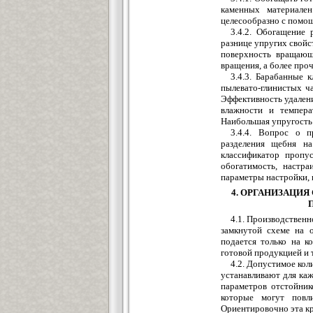
каменных материале
целесообразно с помощ
3.4.2. Обогащение 
разнице упругих свойс
поверхность вращающе
вращения, а более про
3.4.3. Барабанные 
пылевато-глинистых ч
Эффективность удалени
влажности и темпера
Наибольшая упругость
3.4.4. Вопрос о п
разделения щебня на
классификатор пропу
обогатимость, настр
параметры настройки, 
4. ОРГАНИЗАЦИ
4.1. Производствен
замкнутой схеме на о
подается только на к
готовой продукцией и т
4.2. Допустимое кол
устанавливают для каж
параметров отстойник
которые могут повл
Ориентировочно эта кр