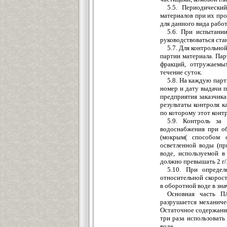
5.5. Периодически
материалов при их пр
для данного вида работ
5.6. При испытани
руководствоваться ст
5.7. Для контрольно
партии материала. Пар
фракций, отгружаемы
течение суток.
5.8. На каждую пар
номер и дату выдачи п
предприятия заказчика
результаты контроля к
по которому этот конт
5.9. Контроль за
водоснабжения при о
(мокрым( способом 
осветленной воды (пр
воде, используемой в
должно превышать 2 г/
5.10. При определ
относительной скорос
в оборотной воде в зна
Основная часть П
разрушается механиче
Остаточное содержание
три раза использоват
воде.