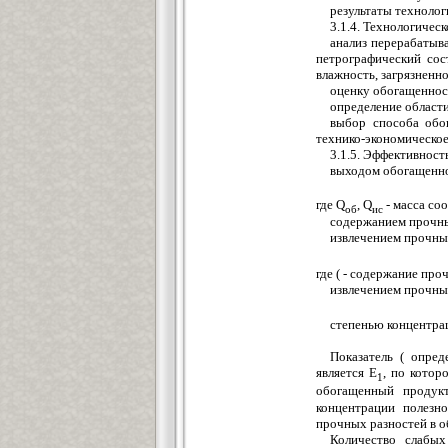
результаты технолог
3.1.4. Технологичес
анализ перерабатыва
петрографический сос
влажность, загрязненно
оценку обогащеннос
определение област
выбор способа обо
технико-экономическое
3.1.5. Эффективнос
выходом обогащенног
где Q
, Q
- масса со
об
ис
содержанием прочны
извлечением прочны
где ( - содержание пр
извлечением прочны
степенью концентрац
Показатель ( опред
является Е
, по котор
1
обогащенный продукт
концентрации полезно
прочных разностей в 
Количество слабы