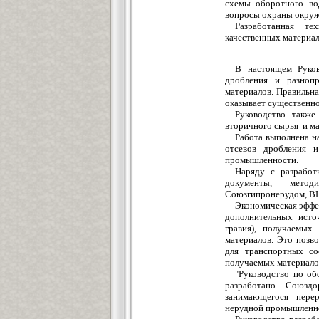
схемы оборотного во
вопросы охраны окруж
Разработанная те
качественных материал
В настоящем Руков
дробления и разноп
материалов. Правильн
оказывает существенно
Руководство также
вторичного сырья и ма
Работа выполнена н
отсевов дробления 
промышленности.
Наряду с разработ
документы, методи
Союзгипронерудом, В
Экономическая эффек
дополнительных источ
гравия), получаемых
материалов. Это позв
для транспортных со
получаемых материалов
"Руководство по о
разработано Союздо
занимающегося пере
нерудной промышленн