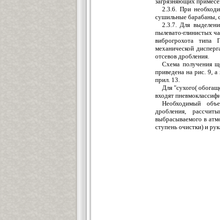
загрязняющих примесей
2.3.6. При необход
сушильные барабаны, с
2.3.7. Для выделен
пылевато-глинистых ча
виброгрохота типа 
механической дисперг
отсевов дробления.
Схема получения ще
приведена на рис. 9, 
прил. 13.
Для "сухого( обогащ
входят пневмоклассифи
Необходимый объе
дробления, рассчит
выбрасываемого в атм
ступень очистки) и ру