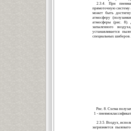
2.3.4. При пневма
прямоточную систему 
может быть достигну
атмосферу (полузамкн
атмосферы (рис. 8).
запыленного воздух
устанавливается пыл
специальных шиберов.
Рис. 8. Схема полуз
1 - пневмоклассификат
2.3.5. Воздух, испо
загрязняется пылеват