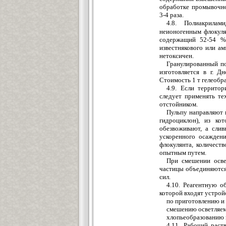
обработке промывочно
3-4 раза.
4.8. Полиакрила
неионогенным флокуля
содержащий 52-54 % 
известнякового или а
нетоксичен.
Гранулированный по
изготовляется в г. Д
Стоимость 1 т гелеобр
4.9. Если территор
следует применять те
отстойником.
Пульпу направляют 
гидроциклон), из ко
обезвоживают, а слив
ускоренного осажден
флокулянта, количест
опытным путем.
При смешении осве
частицы объединяются
сил.
4.10. Реагентную о
которой входят устрой
по приготовлению и
смешению осветляем
хлопьеобразованию в
4.11. Рабочий раст