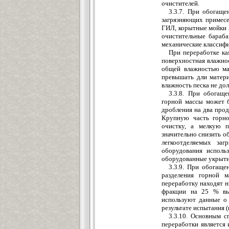
очистителей.
3.3.7. При обогащ
загрязняющих примесе
ГИЛ, корытные мойки К
очистительные бараба
механические классиф
При переработке ка
поверхностная влажнос
общей влажностью ма
превышать дли матери
влажность песка не до
3.3.8. При обогащ
горной массы может б
дробления на два прод
Крупную часть горно
очистку, а мелкую п
значительно снизить 
легкоотделяемых заг
оборудования исполь
оборудованные укрыти
3.3.9. При обогаще
разделения горной м
переработку находят 
фракции на 25 % вы
используют данные о 
результате испытания (
3.3.10. Основным с
переработки является