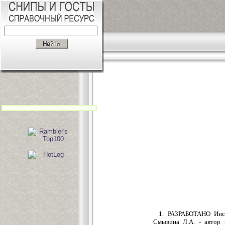
1. РАЗРАБОТАНО Инст
Смывина Л.А. - автор 