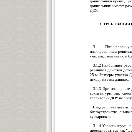
дошкольники преимущест
дошкольников могут раз
ДОУ.
3. ТРЕБОВАНИЯ
3.1.1 Планировочну
планировочным решение
участка, озеленению и б
3.1.2 Наибольшее расс
различает действия детей
25 м. Размеры участка 
исходя из этих данных.
3.1.3 При планировке 
архитектуры как само
территории ДОУ не след
Следует учитывать э
благоустройства, а такж
кустарников.
3.1.4 Уровень шума на
проектироваться как "