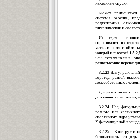
наклонные спуски.
Может применяться 
системы ребенка, пред
подтягивания, отжиман
гигиенический и соответ
Из отдельно стоящи
спрыгивания из отрезк
металлические стойки выс
каждый и высотой 1,5-2,
или металлические опо
разновысокие перекладин
3.2.23 Для упражнений
воротца разной высоты
железобетонных элементо
Для развития меткости 
дополняются кольцами, к
3.2.24 Над физкульт
полного или частичног
спортивного ядра устана
У физкультурной площад
3.2.25 Конструкти
безопасность: снаряды