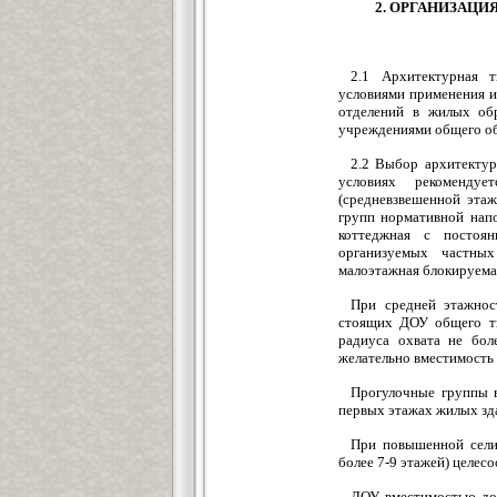
2. ОРГАНИЗАЦИ
2.1 Архитектурная 
условиями применения и
отделений в жилых обр
учреждениями общего об
2.2 Выбор архитектур
условиях рекомендуе
(средневзвешенной эта
групп нормативной напо
коттеджная с постоя
организуемых частных
малоэтажная блокируемая 
При средней этажнос
стоящих ДОУ общего ти
радиуса охвата не бол
желательно вместимость
Прогулочные группы в
первых этажах жилых зд
При повышенной сели
более 7-9 этажей) целес
ДОУ вместимостью до 