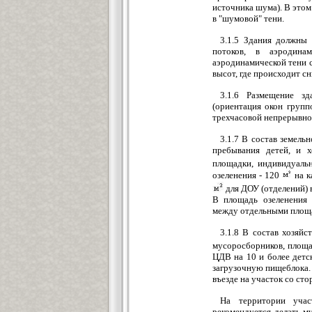
источника шума). В этом
в "шумовой" тени.
3.1.5 Здания должны
потоков, в аэродинам
аэродинамической тени 
высот, где происходит сн
3.1.6 Размещение зд
(ориентация окон групп
трехчасовой непрерывно
3.1.7 В состав земель
пребывания детей, и х
площадки, индивидуаль
озеленения - 120
на к
для ДОУ (отделений) 
В площадь озеленения
между отдельными площа
3.1.8 В состав хозяйс
мусоросборников, площ
ЦДВ на 10 и более детс
загрузочную пищеблока.
въезде на участок со ст
На территории учас
рекомендуется делать м