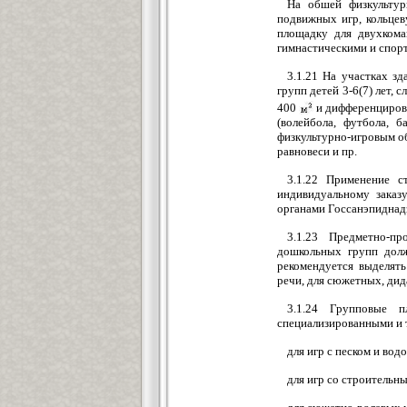
На обшей физкультур
подвижных игр, кольце
площадку для двухкома
гимнастическими и спорт
3.1.21 На участках з
групп детей 3-6(7) лет,
400
и дифференцирова
(волейбола, футбола, б
физкультурно-игровым о
равновеси и пр.
3.1.22 Применение с
индивидуальному заказ
органами Госсанэпиднад
3.1.23 Предметно-п
дошкольных групп долж
рекомендуется выделять
речи, для сюжетных, дид
3.1.24 Групповые п
специализированными и 
для игр с песком и водо
для игр со строительн