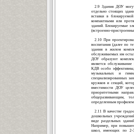
2.9 Здания ДОУ могу
отдельно стоящих здани
вставки в блокируемо
компактными или прот
зданий. Блокируемые эл
(встроенно-пристроенны
2.10 При проектирова
воспитания (далее по т
здания в жилом компл
обслуживаемых им оста
ДОУ образуют комплек
является обслуживание
КДВ особо эффективны, 
музыкальных и гимна
специализированных зан
кружков и секций, кот
вместимости ДОУ целес
приоритетными направ
общеразвивающим, то
определенным профилем: 
2.11 В качестве град
дошкольных учреждений 
виде раздельных здани
Например, при повышен
школ, имеющих по 2-3