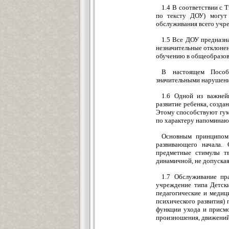
1.4 В соответствии с
по тексту ДОУ) могут
обслуживания всего учре
1.5 Все ДОУ предназн
незначительные отклонен
обучению в общеобразов
В настоящем Пособ
значительными нарушени
1.6 Одной из важней
развитие ребенка, созда
Этому способствуют гума
по характеру напоминаю
Основным принципом 
развивающего начала.
предметные стимулы тв
динамичной, не допуска
1.7 Обслуживание пр
учреждение типа Детски
педагогические и медиц
психического развития)
функции ухода и присмо
произношения, движений,