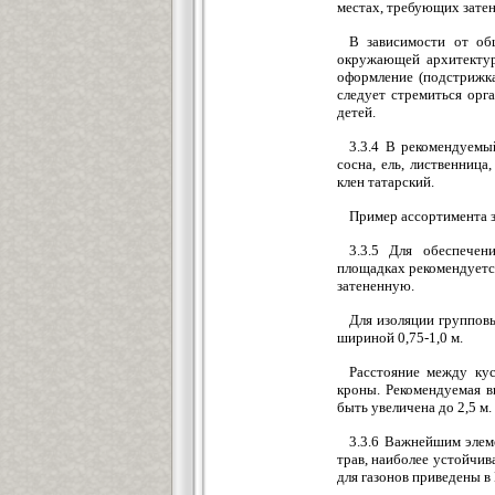
местах, требующих затен
В зависимости от об
окружающей архитектуры
оформление (подстрижка
следует стремиться орг
детей.
3.3.4 В рекомендуемый
сосна, ель, лиственница,
клен татарский.
Пример ассортимента з
3.3.5 Для обеспече
площадках рекомендуетс
затененную.
Для изоляции групповы
шириной 0,75-1,0 м.
Расстояние между кус
кроны. Рекомендуемая в
быть увеличена до 2,5 м.
3.3.6 Важнейшим элеме
трав, наиболее устойчив
для газонов приведены в