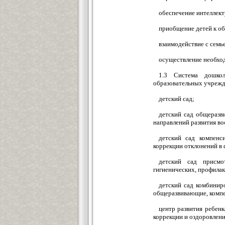
обеспечение интеллект
приобщение детей к о
взаимодействие с семь
осуществление необход
1.3 Система дошко
образовательных учрежде
детский сад;
детский сад общеразв
направлений развития во
детский сад компенс
коррекции отклонений в 
детский сад присмо
гигиенических, профила
детский сад комбиниро
общеразвивающие, компе
центр развития ребенк
коррекции и оздоровлени