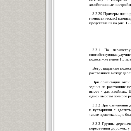
хозяйственные постройк
3.2.29 Примеры плани
гимнастических) площад
представлены на рис. 1
3.3.1 По периметру
способствующая улучшен
полосы - не менее 1,5 м, 
Ветрозащитные полосы
расстоянием между дерев
При ориентации окон 
здания на расстояние н
высот - для хвойных. 
одной высоты полного ро
3.3.2 При озеленении 
и кустарники с ядовит
также привлекающие бол
3.3.3 Группы деревьев
пересечения дорожек, у