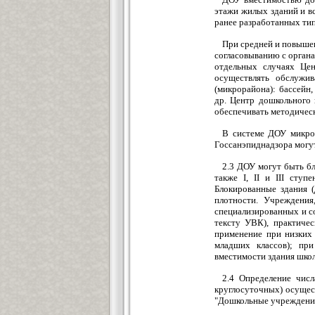
этажи жилых зданий и в
ранее разработанных тип
При средней и повыше
согласовыванию с орган
отдельных случаях Цен
осуществлять обслужи
(микрорайона): бассейн,
др. Центр дошкольного 
обеспечивать методичес
В системе ДОУ микрор
Госсанэпиднадзора могут
2.3 ДОУ могут быть бл
также I, II и III сту
Блокированные здания (
плотности. Учреждения
специализированных и с
тексту УВК), практиче
применение при низких 
младших классов); пр
вместимости здания школ
2.4 Определение чис
круглосуточных) осущес
"Дошкольные учреждени