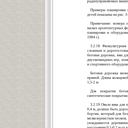
радиоуправляемых машин
Примеры планировки 
детей показаны на рис. 3-
Примечание: номера э
малых архитектурных фо
планировке и оборудов
1984 г.).
3.2.18 Физкультурна
сложным и дорогостоящ
беговая дорожка, яма д
двухкомандных игр, зона
и спортивного оборудов
Беговая дорожка мож
прямой. Длина кольцевой
1,5-2 м.
Для покрытия бего
синтетические покрытия.
3.2.19 Около ямы для п
0,4 м, должна быть доро
бортик, который для без
мелкозернистым песком, 
укладывается деревянн
расстоянии 0,1-0,2 м от 