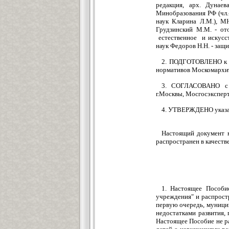
редакция, арх. Дунае
Минобразования РФ (чл.-
наук Кларина Л.М.), МН
Грудзинский М.М. - от
естественное и искусст
наук Федоров Н.Н. - защи
2. ПОДГОТОВЛЕНО к у
нормативов Москомархит
3. СОГЛАСОВАНО с Д
г.Москвы, Мосгосэкспер
4. УТВЕРЖДЕНО указан
Настоящий документ н
распространен в качест
1. Настоящее Пособи
учреждения" и распрост
первую очередь, муницип
недостатками развития,
Настоящее Пособие не р