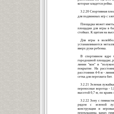
которые кладется рейка.
3.2.20 Спортивная пло
для подвижных игр с эле
Площадка может иметь 
площадки для игры в ба
стойках. К щитам на высо
Для игры в волейбо
устанавливаются металл
вверх руки ребенка.
В спортивном ядре м
городошной площадке, р
линии "кон" и "полуко
покрытие. На расстоян
расстоянии 4-6 м - линия
сетка для перехвата бит.
3.2.21 Зеленая лужайк
переносные воротца - 1,
высотой 0,7 м; по краям 
3.2.22 Зону с гимнас
рядом с зеленой лужа
конструкции и игровы
перекладины, канат, ги