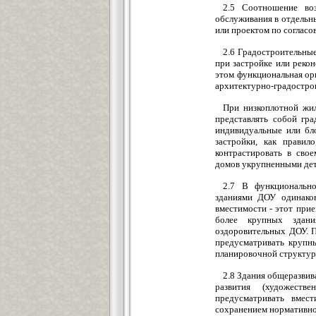
2.5 Соотношение во
обслуживания в отдельн
или проектом по согласо
2.6 Градостроительные
при застройке или реко
этом функциональная ор
архитектурно-градостро
При низкоплотной жи
представлять собой гр
индивидуальные или бл
застройки, как прави
контрастировать в сво
домов укрупненными дет
2.7 В функциональн
зданиями ДОУ одинаков
вместимости - этот при
более крупных здан
оздоровительных ДОУ. 
предусматривать крупны
планировочной структур
2.8 Здания общеразви
развития (художестве
предусматривать вмес
сохранением нормативно