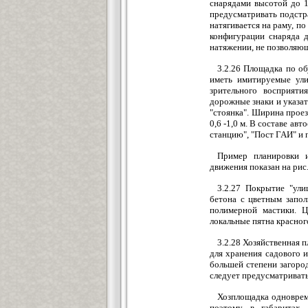
снарядами высотой до 1
предусматривать подстр
натягивается на раму, п
конфигурации снаряда д
натяжении, не позволяющ
3.2.26 Площадка по о
иметь имитируемые ули
зрительного восприяти
дорожные знаки и указате
"стоянка". Ширина проез
0,6 -1,0 м. В составе а
станцию", "Пост ГАИ" и 
Пример планировки 
движения показан на рис.
3.2.27 Покрытие "ули
бетона с цветным запол
полимерной мастики. 
локальные пятна красного
3.2.28 Хозяйственная 
для хранения садового 
большей степени загоро
следует предусматривать
Хозплощадка одновреме
поэтому в габаритах 