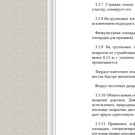
3.3.7 Стрижка газона
участку, озонирует его.
3.3.8 На групповых пл
исключением подходов к
Физкультурная площад
площадки для прыжков).
3.3.9 На групповых 
покрытие из утрамбован
менее 0,15 м, с уклоном
прокатывается.
Твердое плиточное пок
местах быстро вытаптыв
Вокруг песочных двори
3.3.10 Обязательным у
мощение дорожек. Для
использовать природны
изоловые покрытия, цве
дает яркую однотонную 
3.3.11 Применять ас
площадки, специализир
изучения правил дорожно