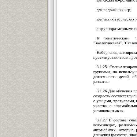
для сюжетно-ролевых 
для подвижных игр;
для тихих творческих и
с крупноразмерными 
К тематическим: "Тр
"Зоологическая", "Сказочн
Набор специализирова
проектирование или про
3.1.25 Специализиро
группами, но использу
деятельность детей, о
развития.
3.1.26 Для обучения п
создавать соответству
с улицами, тротуарами, 
участка с автомобиль
установка знаков.
3.1.27 В составе уча
велосипедах, роликов
автомобилях, которую 
движения (разметка, знак