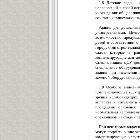
1.8 Детские сады, к
направлений в своей ос
учреждения: общеразвив
сочетания вышеуказанны
Здания для дошкольны
универсальными. Целес
возможностью, предусмо
детей в соответствии с
городскими строительны
садов, которые в рав
компенсирующие для дет
Специализация ДОУ дос
специальное оборудован
здания при изменении 
заменой оборудования д
1.9 Особого внимани
Компенсирующие ДОУ для
зрения (слабовидящих;
аппарата и интеллекта
площадями основных п
нормативная наполняемо
с заказчиком на стадии р
При некоторых видах 
могут подойти универса
компенсирующие услуги 