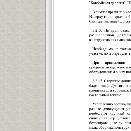
"Ковбойская деревня", "П
В зимнее время на учас
Наверху горки должна бы
Скат для малышей долже
3.2.16 На групповых
разнообразной деятел
конструктивных навыков,
Необходимо не только
участке, но и определит
При применении на
предполагающего возможн
оборудованием внизу нат
3.2.17 Старшим дошко
бадминтон). Для игр в 
площадке для городков. 
настольный теннис.
Укреплению вестибуляр
разные движущиеся уст
необходим крупный ст
спокойных игр устанав
бетонированные ручейки
мелкосборных конструкто