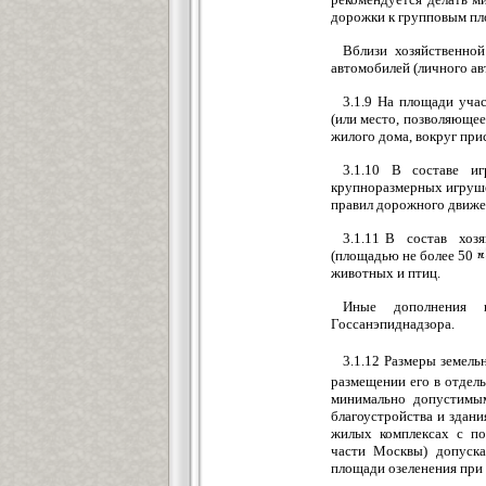
дорожки к групповым пл
Вблизи хозяйственной
автомобилей (личного ав
3.1.9 На площади уча
(или место, позволяющее
жилого дома, вокруг при
3.1.10 В составе и
крупноразмерных игруше
правил дорожного движе
3.1.11 В состав хозя
(площадью не более 50
животных и птиц.
Иные дополнения 
Госсанэпиднадзора.
3.1.12 Размеры земель
размещении его в отдел
минимально допустимым
благоустройства и здани
жилых комплексах с по
части Москвы) допуска
площади озеленения при