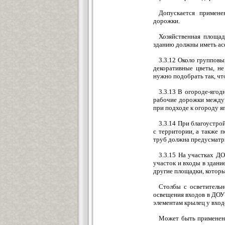
Допускается примене
дорожки.
Хозяйственная площад
зданию должны иметь ас
3.3.12 Около группов
декоративные цветы, не
нужно подобрать так, чт
3.3.13 В огороде-ягод
рабочие дорожки между 
при подходе к огороду я
3.3.14 При благоустро
с территории, а также 
труб должна предусматр
3.3.15 На участках ДО
участок и входы в здан
другие площадки, которы
Столбы с осветительн
освещения входов в ДОУ 
элементам крылец у входо
Может быть применено