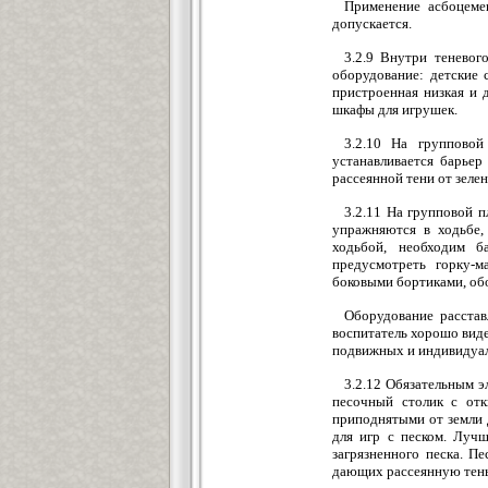
Применение асбоцеме
допускается.
3.2.9 Внутри теневог
оборудование: детские 
пристроенная низкая и 
шкафы для игрушек.
3.2.10 На групповой
устанавливается барьер
рассеянной тени от зелен
3.2.11 На групповой п
упражняются в ходьбе,
ходьбой, необходим б
предусмотреть горку-
боковыми бортиками, об
Оборудование расстав
воспитатель хорошо виде
подвижных и индивидуаль
3.2.12 Обязательным э
песочный столик с от
приподнятыми от земли 
для игр с песком. Луч
загрязненного песка. П
дающих рассеянную тень