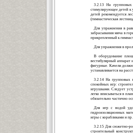
3.2.13 На групповых
стимулирующее детей к 
детей рекомендуется лес
(гимнастическая лестница
Для упражнения в рав
забрасывания мяча в гор
прикрепленный к гимнаст
Для упражнения в прол
В оборудование площа
вестибулярный аппарат 
фигурные. Качели должны
устанавливается на рассто
3.2.14 На групповых 
спокойных игр: строите
игрушками. Следует уст
легко вписываться в пла
обязательно частично ос
Для игр с водой удо
гидроизоляционных мате
игры с корабликами и пр.
3.2.15 Для сюжетно-ро
строительный конструкт