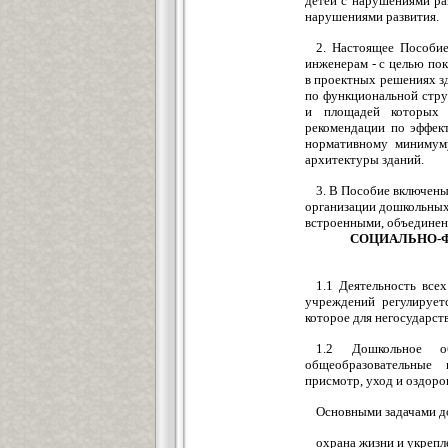
детей с нарушениями ра
нарушениями развития.
2. Настоящее Пособие
инженерам - с целью по
в проектных решениях з
по функциональной стру
и площадей которых
рекомендации по эффек
нормативному минимуму
архитектуры зданий.
3. В Пособие включены 
организации дошкольных 
встроенными, объедине
СОЦИАЛЬНО-
1.1 Деятельность все
учреждений регулирует
которое для негосударс
1.2 Дошкольное об
общеобразовательные 
присмотр, уход и оздоров
Основными задачами д
охрана жизни и укрепл