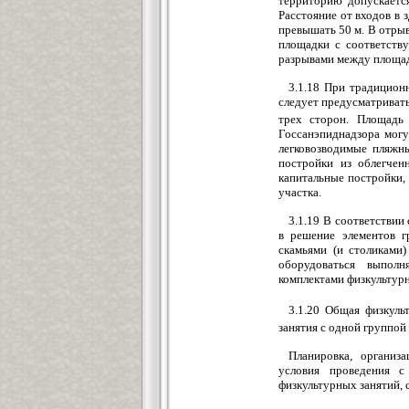
территорию допускаетс
Расстояние от входов в 
превышать 50 м. В отрыв
площадки с соответств
разрывами между площа
3.1.18 При традицион
следует предусматривать
трех сторон. Площадь
Госсанэпиднадзора мог
легковозводимые пляжны
постройки из облегчен
капитальные постройки,
участка.
3.1.19 В соответствии
в решение элементов г
скамьями (и столиками
оборудоваться выпол
комплектами физкультурн
3.1.20 Общая физкул
занятия с одной группой
Планировка, организ
условия проведения с
физкультурных занятий, 