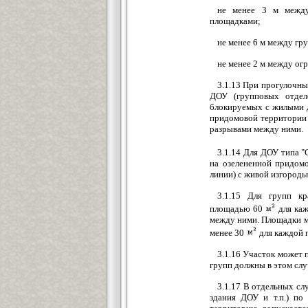
не менее 3 м между
площадками;
не менее 6 м между гр
не менее 2 м между ог
3.1.13 При прогулочны
ДОУ (групповых отдел
блокируемых с жилыми д
придомовой территории 
разрывами между ними.
3.1.14 Для ДОУ типа 
на озелененной придом
линии) с живой изгородь
3.1.15 Для групп кр
площадью 60
для каж
между ними. Площадки м
менее 30
для каждой 
3.1.16 Участок может 
групп должны в этом сл
3.1.17 В отдельных сл
здания ДОУ и т.п.) по