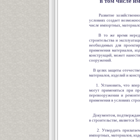
в том числе и
Развитие хозяйственной 
условиях создает возможнос
числе импортных, материало
В то же время нередко 
строительства и эксплуата
необходимых для проектир
применения материалов, из
конструкций, может нанест
сооружений.
В целях защиты отечествен
материалов, изделий и конс
1. Установить, что вперв
могут применяться при пр
перевооружении и ремонте
применения в условиях стро
Документом, подтверждающи
в строительстве, является Т
2. Утвердить прилагаемы
импортных, материалов, изд