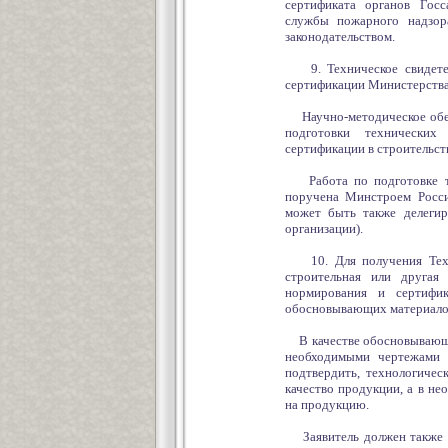
сертификата органов Госс
службы пожарного надзора
законодательством.
9. Техническое свидетель
сертификации Министерства
Научно-методическое обесп
подготовки технических
сертификации в строительст
Работа по подготовке те
поручена Минстроем Росси
может быть также делегир
организации).
10. Для получения Технич
строительная или другая 
нормирования и сертифи
обосновывающих материало
В качестве обосновывающих
необходимыми чертежами (
подтвердить, технологичес
качество продукции, а в не
на продукцию.
Заявитель должен также п