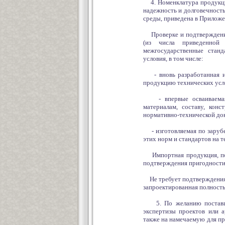
4. Номенклатура продукции
надежность и долговечность
среды, приведена в Приложе
Проверке и подтверждению
(из числа приведенной
межгосударственные стан
условия, в том числе:
- вновь разработанная и п
продукцию технических усло
- впервые осваиваемая п
материалам, составу, кон
нормативно-технической до
- изготовляемая по зарубе
этих норм и стандартов на 
Импортная продукция, пост
подтверждения пригодности 
Не требует подтверждения 
запроектированная полност
5. По желанию поставщик
экспертизы проектов или а
также на намечаемую для п