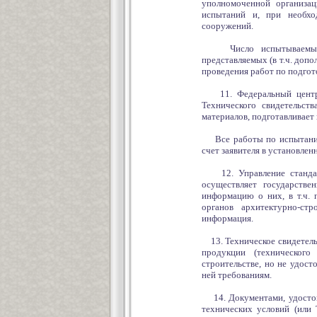
уполномоченной организац
испытаний и, при необхо
сооружений.
Число испытываемых об
представляемых (в т.ч. доп
проведения работ по подгот
11. Федеральный центр и
Технического свидетельств
материалов, подготавливает
Все работы по испытаниям
счет заявителя в установлен
12. Управление стандарт
осуществляет государстве
информацию о них, в т.ч. 
органов архитектурно-стр
информация.
13. Техническое свидетель
продукции (техническог
строительстве, но не удос
ней требованиям.
14. Документами, удостов
технических условий (или 