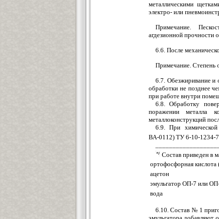
металлическими щеткам
электро- или пневмоинст
Примечание. Песко
агдезионной прочности 
6.6. После механическ
Примечание. Степень о
6.7. Обезжиривание и 
обработки не позднее че
при работе внутри поме
6.8. Обработку пове
поражении металла к
металлоконструкций посл
6.9. При химической
ВА-0112) ТУ 6-10-1234-7
__________________
Состав приведен в м
ортофосфорная кислота 
ацетон
эмульгатор ОП-7 или ОП
вода
6.10. Состав № 1 приг
эмульгатора добавляют 