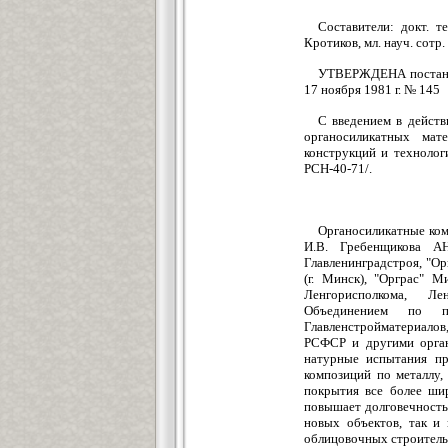
Составители: докт. те
Кротиков, мл. науч. сотр
УТВЕРЖДЕНА постанов
17 ноября 1981 г. № 145
С введением в дейст
органосиликатных мат
конструкций и технолог
РСН-40-71/.
Органосиликатные ком
И.В. Гребенщикова А
Главленинградстроя, "О
(г. Минск), "Орграс" 
Ленгорисполкома, Ле
Объединением по пр
Главленстройматериалов
РСФСР и другими орган
натурные испытания пр
композиций по металлу,
покрытия все более ши
повышает долговечность
новых объектов, так и
облицовочных строительн