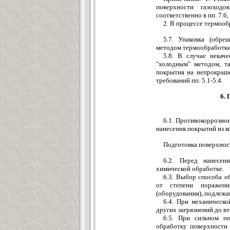
поверхности газоход
соответственно в пп. 7.6, 
2. В процессе термооб
5.7. Упаковка (обре
методом термообработки, 
5.8. В случае некач
"холодным" методом, т
покрытия на непрокраш
требований пп. 5.1-5.4.
6.
6.1. Противокоррозио
нанесения покрытий из ко
Подготовка поверхнос
6.2. Перед нанесен
химической обработке.
6.3. Выбор способа о
от степени поражени
(оборудования), подлеж
6.4. При механическ
других загрязнений до в
6.5. При сильном п
обработку поверхности