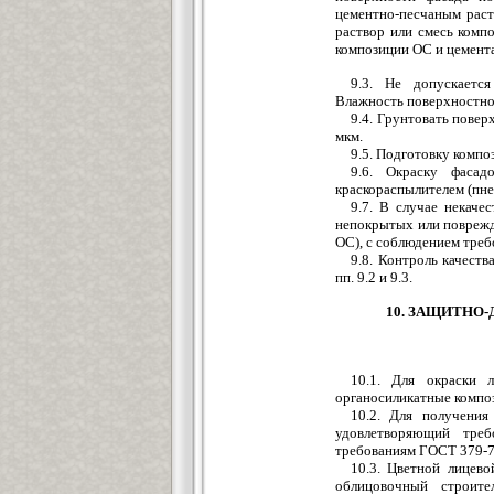
цементно-песчаным рас
раствор или смесь комп
композиции ОС и цемента
9.3. Не допускаетс
Влажность поверхностног
9.4. Грунтовать повер
мкм.
9.5. Подготовку компо
9.6. Окраску фаса
краскораспылителем (пне
9.7. В случае некаче
непокрытых или поврежд
ОС), с соблюдением требо
9.8. Контроль качеств
пп. 9.2 и 9.3.
10. ЗАЩИТНО
10.1. Для окраски 
органосиликатные компози
10.2. Для получения
удовлетворяющий тре
требованиям ГОСТ 379-7
10.3. Цветной лицев
облицовочный строит