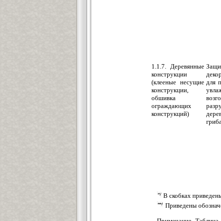
1.1.7. Деревянные
Защи
конструкции
деко
(клееные несущие
для 
конструкции,
увла
обшивка
во
ограждающих
разр
конструкций)
дере
гриб
В скобках приведен
Приведены обознач
Примечание. Таблица 