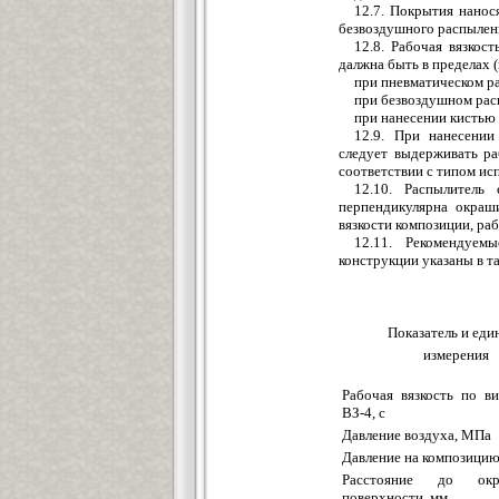
12.7. Покрытия нанос
безвоздушного распылени
12.8. Рабочая вязкос
далжна быть в пределах (
при пневматическом ра
при безвоздушном расп
при нанесении кистью и
12.9. При нанесении
следует выдерживать ра
соответствии с типом ис
12.10. Распылитель
перпендикулярна окраш
вязкости композиции, ра
12.11. Рекомендуем
конструкции указаны в та
Показатель и еди
измерения
Рабочая вязкость по ви
ВЗ-4, с
Давление воздуха, МПа
Давление на композици
Расстояние до окр
поверхности, мм