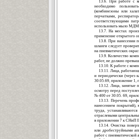
13.6. При работе с 
необходимо пользова
(комбинезоны или хала
перчатками, респирато
соответствующими патр
использовать мыло МДМ
13.7. На местах прои
применение открытого ог
13.8. При нанесении 
шланги следует провери
на пневматических окра
13.9. Количество комп
работ, не должно превыш
13.10. К работе с ко
13.11. Лица, работаю
и периодически (через 
30.05.69, приложение 1, п
13.12. Лица, занятые
осмотру перед поступлен
№ 400 от 30.05. 69, прило
13.13. Перечень проф
нанесением покрытий), 
труда, устанавливаютс
отраслевыми центральны
в приложении 7 к СНиП II
13.14. Очистка повер
или дробеструйными ап
работ с пневматической 