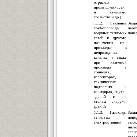
отраслях
промышленности
и сельского
хозяйства и др.)
1.1.2. Стальные
Защи
трубопроводы
нару
водяных тепловых
пове
сетей и другого
назначения при
прокладке в
непроходных
каналах, а также
при наземной
прокладке в
тоннелях,
коллекторах,
технических
подпольях и
коридорах, внутри
зданий и по
стенам снаружи
зданий
1.1.3. Газоходы
Защ
тепловых
пове
электростанций
га
низк
серн
корр