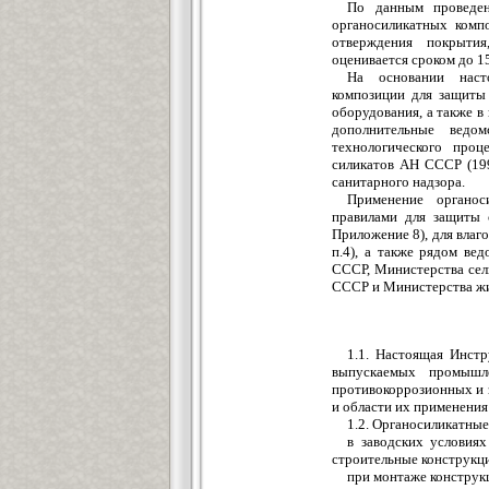
По данным проведен
органосиликатных комп
отверждения покрытия
оценивается сроком до 15
На основании наст
композиции для защиты 
оборудования, а также в
дополнительные ведом
технологического про
силикатов АН СССР (199
санитарного надзора.
Применение органо
правилами для защиты 
Приложение 8), для влаг
п.4), а также рядом в
СССР, Министерства сел
СССР и Министерства жи
1.1. Настоящая Инстр
выпускаемых промышл
противокоррозионных и 
и области их применения 
1.2. Органосиликатны
в заводских условия
строительные конструкци
при монтаже конструк