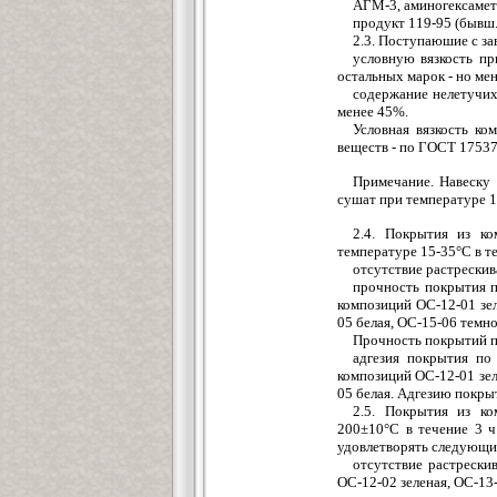
АГМ-3, аминогексамет
продукт 119-95 (бывш
2.3. Поступаюшие с з
условную вязкость пр
остальных марок - но мен
содержание нелетучих 
менее 45%.
Условная вязкость к
веществ - по ГОСТ 17537
Примечание. Навеску
сушат при температуре 1
2.4. Покрытия из к
температуре 15-35°С в т
отсутствие растрескив
прочность покрытия п
композиций ОС-12-01 зел
05 белая, ОС-15-06 темно
Прочность покрытий п
адгезия покрытия по
композиций ОС-12-01 зел
05 белая. Адгезию покр
2.5. Покрытия из к
200±10°С в течение 3 ч
удовлетворять следующи
отсутствие растрески
ОС-12-02 зеленая, ОС-13-