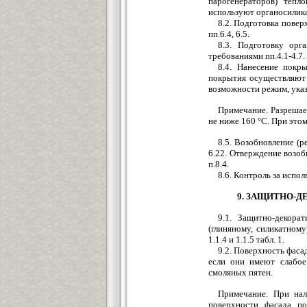
парогенераторов) тепл
используют органосилик
8.2. Подготовка повер
пп.6.4, 6.5.
8.3. Подготовку орг
требованиями пп.4.1-4.7.
8.4. Нанесение покр
покрытия осуществляют 
возможности режим, указ
Примечание. Разрешае
не ниже 160 °С. При это
8.5. Возобновление (р
6.22. Отверждение возоб
п.8.4.
8.6. Контроль за испо
9. ЗАЩИТНО-Д
9.1. Защитно-декор
(глиняному, силикатном
1.1.4 и 1.1.5 табл. 1.
9.2. Поверхность фаса
если они имеют слабое
смоляных пятен.
Примечание. При на
поверхности фасада п