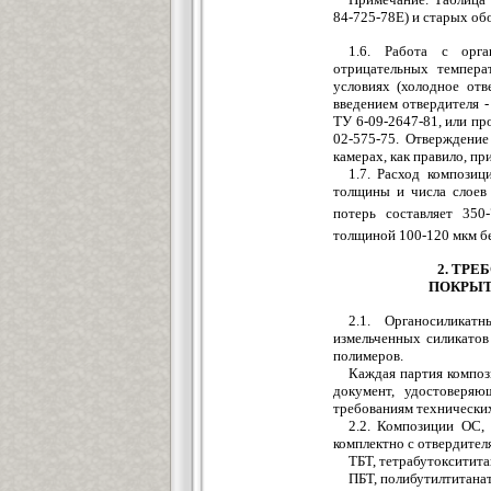
84-725-78Е) и старых об
1.6. Работа с орг
отрицательных темпера
условиях (холодное от
введением отвердителя -
ТУ 6-09-2647-81, или пр
02-575-75. Отверждение
камерах, как правило, п
1.7. Расход композиц
толщины и числа слоев 
потерь составляет 350-
толщиной 100-120 мкм бе
2. ТР
ПОКРЫТ
2.1. Органосиликат
измельченных силикатов
полимеров.
Каждая партия композ
документ, удостоверяю
требованиям технических
2.2. Композиции ОС,
комплектно с отвердител
ТБТ, тетрабутокситита
ПБТ, полибутилтитанат