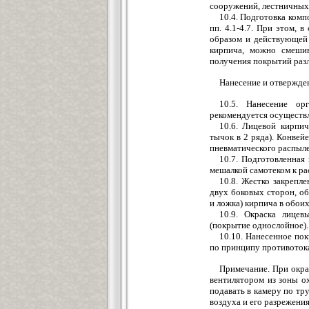
сооружений, лестничных к
10.4. Подготовка комп
пп. 4.1-4.7. При этом,
образом и действующей 
кирпича, можно смеши
получения покрытий разл
Нанесение и отвержде
10.5. Нанесение о
рекомендуется осуществ
10.6. Лицевой кирпич
тычок в 2 ряда). Конвей
пневматического распыле
10.7. Подготовленная
мешалкой самотеком к ра
10.8. Жестко закрепл
двух боковых сторон, о
и ложка) кирпича в обоих
10.9. Окраска лицев
(покрытие однослойное).
10.10. Нанесенное по
по принципу противотока
Примечание. При окра
вентилятором из зоны о
подавать в камеру по т
воздуха и его разрежения