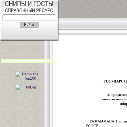
ГОСУДАРСТ
по примене
защиты металл
обо
РАЗРАБОТАНА Инстит
РСФСР.