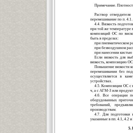
Примечание. Плотность
Раствор отвердителя
перемешивание по п. 4.1.
4.4. Вязкость подгот
при той же температуре 
композиций ОС по виск
быть в пределах:
при пневматическом ра
при безвоздушном расп
при нанесении кистью и
Если вязкость для в
вязкость, композицию ОС
Повышение вязкости к
перемешивании без под
осуществляется в кам
устройствах.
4.5. Композиции ОС с
ч, а с АГМ-3 или продукт
4.6. Все операции п
оборудованных приточн
требований, предъяв
производствам.
4.7. Для подготовки
указанные в пп. 4.1, 4.2 и 
5