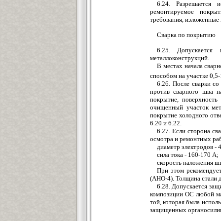
6.24. Разрешается 
ремонтируемое покрыт
требования, изложенные в
Сварка по покрытию
6.25. Допускается
металлоконструкций.
В местах начала свар
способом на участке 0,5-
6.26. После сварки со
против сварного шва н
покрытие, поверхность
очищенный участок мет
покрытие холодного отв
6.20 и 6.22.
6.27. Если сторона с
осмотра и ремонтных ра
диаметр электродов - 
сила тока - 160-170 А;
скорость наложения шв
При этом рекомендуе
(АНО-4). Толщина стали 
6.28. Допускается защ
композиции ОС любой мар
той, которая была испол
защищенных органосилик