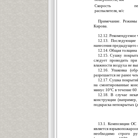
Скорость пере
распылителя, м/с
Примечание. Режимы 
Кирова.
12.12. Рекомендуемое 
12.13. Последующие 
нанесения предыдущего 
12.14. Общая толщина
12.15. Сушку покрыти
следует проводить пр
влажности воздуха не в
12.16. Упаковка (об
разрешается не ранее чем
12.17. Сушка покрытий
на смонтированные кон
минус 10°С в течение 60 
12.18. В случае нек
конструкции (например,
подкраска непокрытых (д
13.1. Композиции ОС 
является взрывопожароо
необходимо строго ру