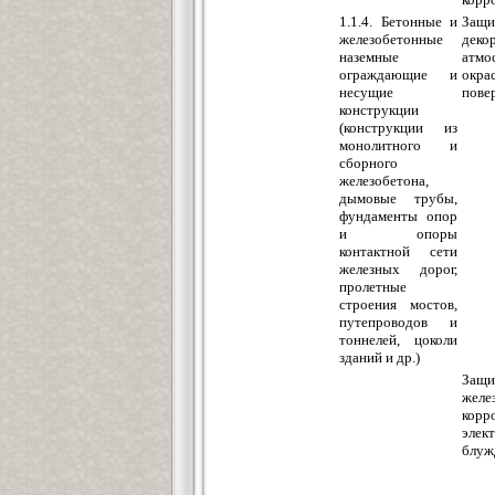
1.1.4. Бетонные и
Защи
железобетонные
деко
наземные
атмо
ограждающие и
окр
несущие
пове
конструкции
(конструкции из
монолитного и
сборного
железобетона,
дымовые трубы,
фундаменты опор
и опоры
контактной сети
железных дорог,
пролетные
строения мостов,
путепроводов и
тоннелей, цоколи
зданий и др.)
Защ
жел
ко
элек
блуж