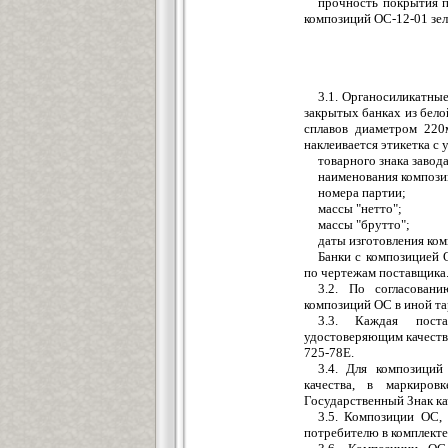
прочность покрытия п
композиций ОС-12-01 зеле
3.1. Органосиликатны
закрытых банках из бел
сплавов диаметром 220
наклеивается этикетка с 
товарного знака завод
наименования компози
номера партии;
массы "нетто";
массы "брутто";
даты изготовления ко
Банки с композицией 
по чертежам поставщика
3.2. По согласовани
композиций ОС в иной тар
3.3. Каждая поста
удостоверяющим качеств
725-78Е.
3.4. Для композиций
качества, в маркиров
Государственный Знак ка
3.5. Композиции ОС,
потребителю в комплекте 