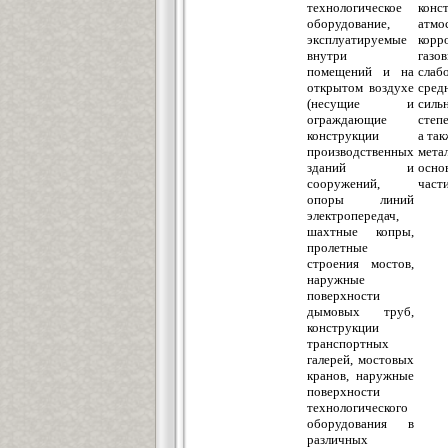
технологическое
кон
оборудование,
атмо
эксплуатируемые
корр
внутри
газ
помещений и на
слаб
открытом воздухе
сред
(несущие и
силь
ограждающие
степ
конструкции
а та
производственных
мета
зданий и
осно
сооружений,
част
опоры линий
электропередач,
шахтные копры,
пролетные
строения мостов,
наружные
поверхности
дымовых труб,
конструкции
транспортных
галерей, мостовых
кранов, наружные
поверхности
технологического
оборудования в
различных