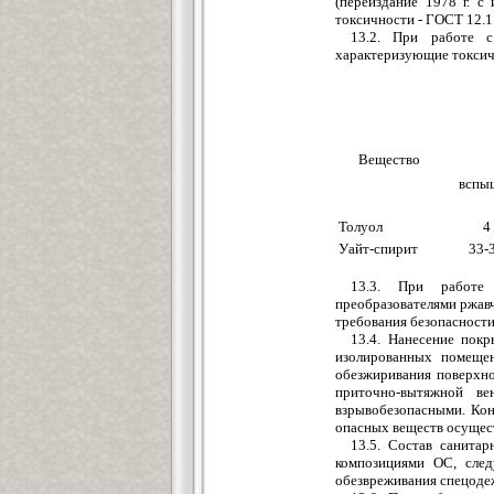
(переиздание 1978 г. с
токсичности - ГОСТ 12.1
13.2. При работе с
характеризующие токсичн
Вещество
вспы
Толуол
4
Уайт-спирит
33-
13.3. При работе
преобразователями ржавч
требования безопасности
13.4. Нанесение пок
изолированных помещен
обезжиривания поверхн
приточно-вытяжной ве
взрывобезопасными. Ко
опасных веществ осущест
13.5. Состав санитар
композициями ОС, след
обезвреживания спецодежды