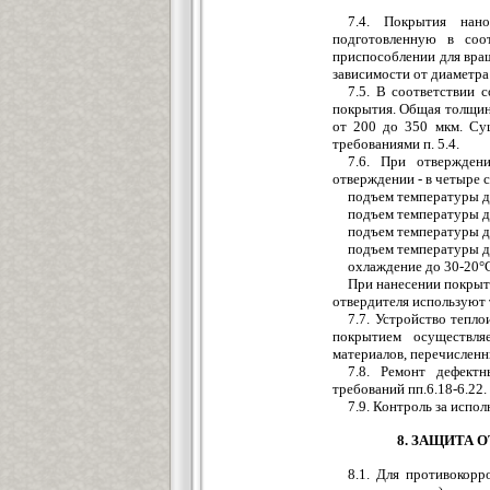
7.4. Покрытия нан
подготовленную в соо
приспособлении для вра
зависимости от диаметра
7.5. В соответствии 
покрытия. Общая толщин
от 200 до 350 мкм. Су
требованиями п. 5.4.
7.6. При отвержден
отверждении - в четыре 
подъем температуры до
подъем температуры до
подъем температуры до
подъем температуры до
охлаждение до 30-20°С
При нанесении покрыти
отвердителя используют 
7.7. Устройство тепл
покрытием осуществля
материалов, перечисленны
7.8. Ремонт дефект
требований пп.6.18-6.22.
7.9. Контроль за испо
8. ЗАЩИТА 
8.1. Для противокорр