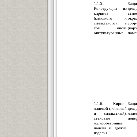
1.1.5.
Защи
Конструкции из
деко
кирпича
атмо
(глиняного и
окр
силикатного), в
соор
том числе
(нар
оштукатуренные
поме
1.1.6. Кирпич
Защи
лицевой (глиняный
деко
и силикатный),
лице
стеновые
пове
железобетонные
панели и другие
изделия