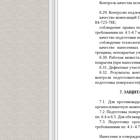
Контроль качества исп
6.29. Контролю подле
качество композиций О
84-725-78Е;
соблюдение правил п
требованиям пп. 4.1-4.7
качество подготовки п
соблюдение технологии
качество нанесенных
трещины, непокрытые учас
6.30. Рабочая вязкост
покрытия (при нанесении
6.31. Дефектные участк
6.32. Результаты ко
контроля подготовител
подготовка поверхности)
7. ЗАЩИ
7.1. Для противокор
органосиликатную компо
7.2. Подготовка повер
пп. 6.4 и 6.5. Для обезж
7.3. Подготовку орг
требованиями пп. 4.1- 4.7
Нанесение и отвержде