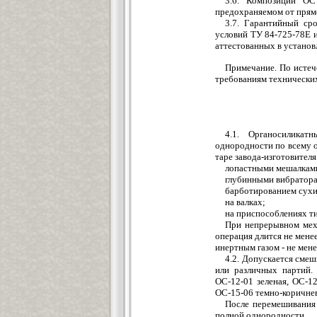
3.6. Композиции О
предохраняемом от прямо
3.7. Гарантийный ср
условий ТУ 84-725-78Е и
аттестованных в установл
Примечание. По истеч
требованиям технических
4.1. Органосилика
однородности по всему о
таре завода-изготовител
лопастными мешалками
глубинными вибратор
барботированием сухи
на валках;
на приспособлениях ти
При непрерывном меха
операция длится не мене
инертным газом - не мен
4.2. Допускается сме
или различных партий.
ОС-12-01 зеленая, ОС-12
ОС-15-06 темно-коричнев
После перемешивания
полной однородности.