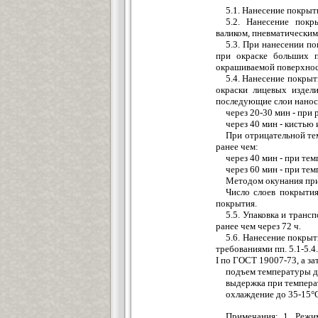
5.1. Нанесение покрыт
5.2. Нанесение покр
валиком, пневматически
5.3. При нанесении п
при окраске больших п
окрашиваемой поверхнос
5.4. Нанесение покрыт
окраски лицевых издел
последующие слои нанос
через 20-30 мин - при
через 40 мин - кистью 
При отрицательной те
ранее чем:
через 40 мин - при тем
через 60 мин - при те
Методом окунания при
Число слоев покрытия
покрытия.
5.5. Упаковка и транс
ранее чем через 72 ч.
5.6. Нанесение покры
требованиями пп. 5.1-5.
I по ГОСТ 19007-73, а з
подъем температуры д
выдержка при температ
охлаждение до 35-15°С
Примечания: 1. Режи