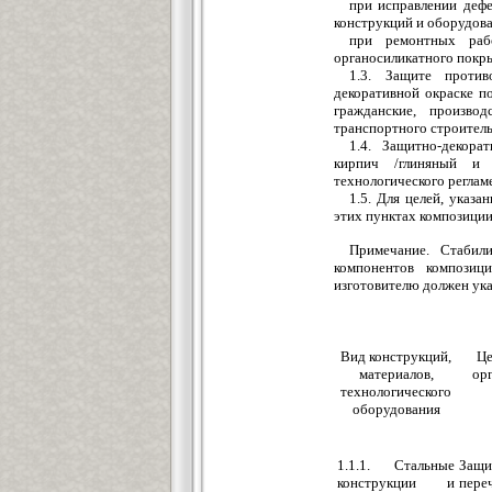
при исправлении деф
конструкций и оборудова
при ремонтных раб
органосиликатного покры
1.3. Защите проти
декоративной окраске п
гражданские, произво
транспортного строитель
1.4. Защитно-декора
кирпич /глиняный и 
технологического реглам
1.5. Для целей, указан
этих пунктах композиции
Примечание. Стабил
компонентов композиц
изготовителю должен ука
Вид конструкций,
Це
материалов,
ор
технологического
оборудования
1.1.1. Стальные
Защи
конструкции и
пере