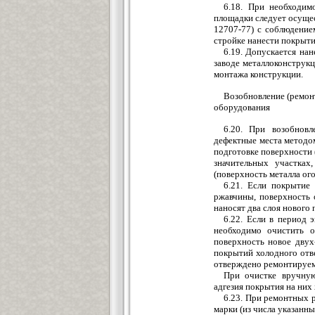
6.18. При необходим
площадки следует осуще
12707-77) с соблюдением
стройке нанести покрытие
6.19. Допускается на
заводе металлоконструк
монтажа конструкции.
Возобновление (ремон
оборудования
6.20. При возобновл
дефектные места методом
подготовке поверхности (
значительных участка
(поверхность металла ог
6.21. Если покрытие
ржавчины, поверхность 
наносят два слоя нового 
6.22. Если в период 
необходимо очистить о
поверхность новое двух
покрытий холодного отве
отверждено ремонтируем
При очистке вручную
адгезия покрытия на них
6.23. При ремонтных 
марки (из числа указанных 