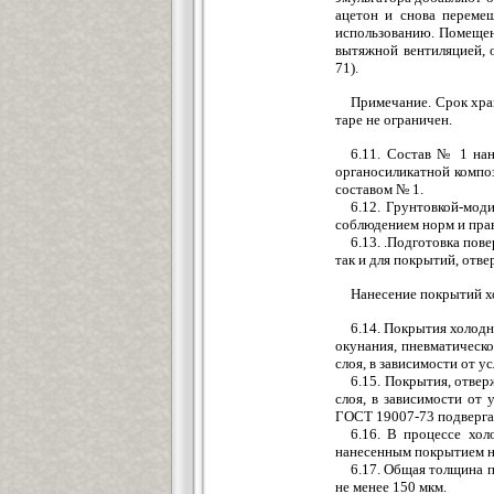
ацетон и снова переме
использованию. Помещен
вытяжной вентиляцией, 
71).
Примечание. Срок хра
таре не ограничен.
6.11. Состав № 1 на
органосиликатной компо
составом № 1.
6.12. Грунтовкой-мод
соблюдением норм и прав
6.13. .Подготовка пов
так и для покрытий, отв
Нанесение покрытий х
6.14. Покрытия холодн
окунания, пневматическо
слоя, в зависимости от у
6.15. Покрытия, отвер
слоя, в зависимости от 
ГОСТ 19007-73 подвергаю
6.16. В процессе хо
нанесенным покрытием не
6.17. Общая толщина 
не менее 150 мкм.