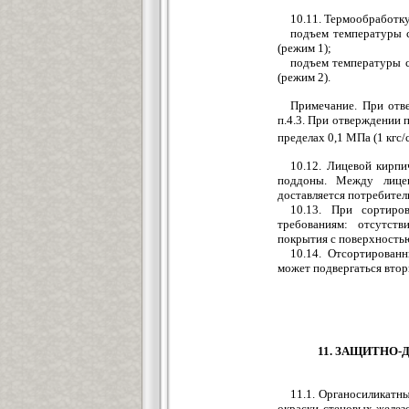
10.11. Термообработк
подъем температуры с
(режим 1);
подъем температуры с
(режим 2).
Примечание. При отв
п.4.3. При отверждении 
пределах 0,1 МПа (1 кгс/
10.12. Лицевой кирп
поддоны. Между лице
доставляется потребител
10.13. При сортиро
требованиям: отсутств
покрытия с поверхностью
10.14. Отсортирован
может подвергаться втори
11. ЗАЩИТНО-
11.1. Органосиликатны
окраски стеновых желез