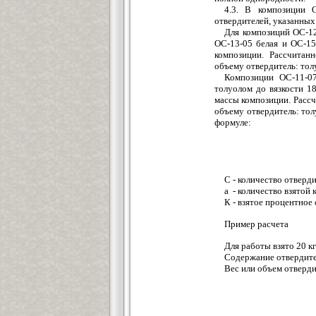
4.3. В композиции 
отвердителей, указанных в
Для композиций ОС-12-
ОС-13-05 белая и ОС-15
композиции. Рассчитан
объему отвердитель: толу
Композиции ОС-11-07
толуолом до вязкости 18
массы композиции. Рассч
объему отвердитель: тол
формуле:
С - количество отвердит
а - количество взятой 
К - взятое процентное
Пример расчета
Для работы взято 20 к
Содержание отвердите
Вес или объем отверди