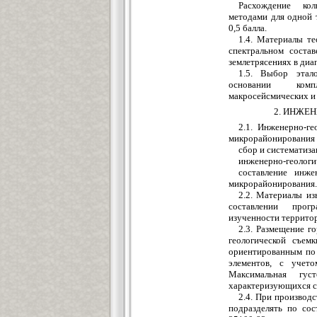
Расхождение ко
методами для одной 
0,5 балла.
1.4. Материалы т
спектральном соста
землетрясениях в диап
1.5. Выбор этал
основании компл
макросейсмических и
2. ИНЖЕ
2.1. Инженерно-ге
микрорайонирования 
сбор и систематиз
инженерно-геологи
составление инже
микрорайонирования.
2.2. Материалы из
составлении прог
изученности территор
2.3. Размещение г
геологической съемк
ориентированным по
элементов, с учет
Максимальная гу
характеризующихся с
2.4. При производ
подразделять по со