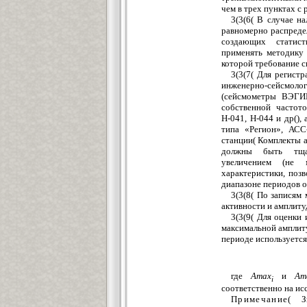
чем в трех пунктах с
3(3(6( В случае н
равномерно распреде
создающих статист
применять методику
которой требование с
3(3(7( Для регист
инженерно-сейсмолог
(сейсмометры ВЭГИ
собственной частот
Н-041, Н-044 и др(),
типа «Регион», АСС
станции( Комплекты а
должны быть тщат
увеличением (не 
характеристики, поз
диапазоне периодов от
3(3(8( По записям
активности и амплиту
3(3(9( Для оценки
максимальной амплит
периоде используетс
где
А
m
ах
и
А
m
i
соответственно на ис
Примечание(
З