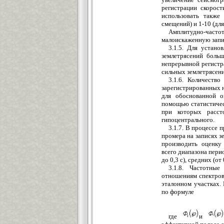
регистрации скорост
использовать также
смещений) и 1-10 (для
Амплитудно-часто
малоискаженную запис
3.1.5. Для устано
землетрясений боль
непрерывной регистр
сильных землетрясен
3.1.6. Количество
зарегистрированных 
для обоснованной о
помощью статистическ
при которых расст
гипоцентрального.
3.1.7. В процессе 
промера на записях з
производить оценку
всего диапазона период
до 0,3 с), средних (от
3.1.8. Частотные
отношениям спектров
эталонном участках.
по формуле
где
и