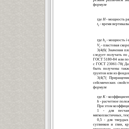
формуле
где
Н
- мощность р
t
-
время вертикаль
t
где
h
-
мощность
i
-
i
V
- пластовая скор
i
3(4(6( Значения пл
следует получать по
ГОСТ 5180-84 или по
с ГОСТ 23061-78( Да
быть получены такж
грунтов или из фондо
3(4(7( Приращени
сейсмических свойс
формуле
где
К
- коэффициент
h
-
расчетное поло
При этом коэффици
1 - для песчан
мягкопластичных, тек
0,5 - для твердых
суглинков и глин, 
глинистого заполни