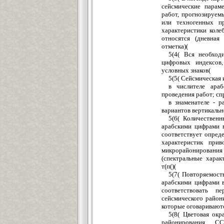
сейсмические парам
работ, прогнозируем
или техногенных пр
характеристики коле
относятся (дневная
отметка)(
5(4( Вся необход
цифровых индексов
условных знаков(
5(5( Сейсмическая 
в числителе ара
проведения работ; спр
в знаменателе - р
вариантов вертикальн
5(6( Количественн
арабскими цифрами в
соответствует опред
характеристик прив
микрорайонирован
(спектральные харак
т(п()(
5(7( Повторяемост
арабскими цифрами 
соответствовать п
сейсмического район
которые оговариваютс
5(8( Цветовая окр
районирования С