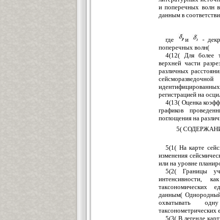
и поперечных волн 
данным в соответстви
где
и
- декр
поперечных волн(
4(12( Для более 
верхней части разре
различных расстояни
сейсморазведочно
идентифицированных
регистрацией на осци
4(13( Оценка коэф
графиков проведен
поглощения на различ
5( СОДЕРЖАН
5(1( На карте сей
изменения сейсмическ
или на уровне планир
5(2( Границы уч
интенсивности, ка
таксономических е
данным( Однородный
охватывать одну
таксонометрических 
5(3( В легенде ка