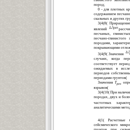
пород;
0 - для плотных к
содержанием песчано
скальных и других гр
3(4(8( Приращение
явлений
рассч
песчаных, глинист
песчано-глинистого
породами, характер
покрывающими отложе
3(4(9( Значения
случаях, когда пе
соответствует перио
ожидаемых в иссле
периодов собственн
периодами грунтов(
Значения
Т
опр
рез
взрывов(
3(4(10( При наличи
породах, двух и боле
частотных харак
аналитическими метод
4(1( Расчетные 
сейсмического микр
грунтов при сильн