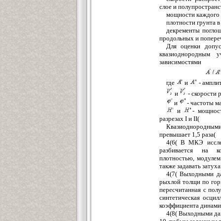
слое и полупространс
мощности каждого 
плотности грунта в
декременты поглощ
продольных и попере
Для оценки допус
квазиоднородным у
зависимостями
где
и
- ампли
и
- скорости 
и
- частоты м
и
- мощнос
разрезах
I
и
II(
Квазиоднородными
превышает 1,5 раза(
4(6( В МКЭ иссле
разбивается на к
плотностью, модулем
также задавать затуха
4
(7( Выходными д
рыхлой толщи по гор
пересчитанная с пол
синтетическая осцил
коэффициента динами
4(8( Выходными да