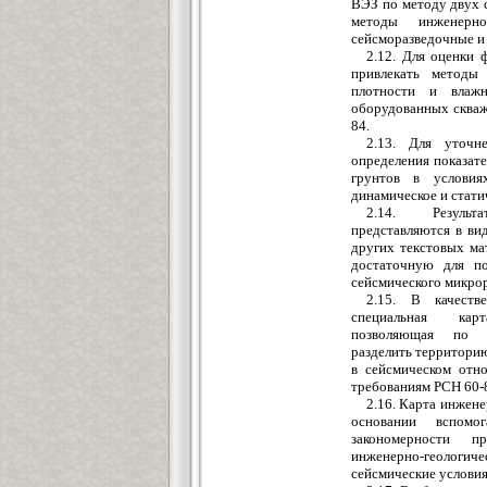
ВЭЗ по методу двух 
методы инженерн
сейсморазведочные и 
2.12. Для оценки 
привлекать методы
плотности и влаж
оборудованных скваж
84.
2.13. Для уточне
определения показате
грунтов в условиях
динамическое и стати
2.14. Результа
представляются в вид
других текстовых м
достаточную для по
сейсмического микро
2.15. В качеств
специальная карт
позволяющая по с
разделить территори
в сейсмическом отн
требованиям РСН 60-
2.16. Карта инжен
основании вспомо
закономерности п
инженерно-геолог
сейсмические условия