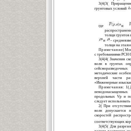
3
(
4(3(
Приращение
грунтовых условий
где
и
распространен
толщи грунтов 
и
- средневзв
толщи на этало
Примечание
( Мо
с требованиями РСН 6
3(4(4( Значения с
волн в грунтах оп
сейсморазведочн
методические особен
верхней части ра
«Инженерные изыскан
Примечания:
1( 
неводонасыщенных 
продольных
Vp
и п
следует использовать
2( При отсутстви
волн допускается 
скоростей распрост
соответствующих кор
3
(4(5( Для разрез
резким различием зн