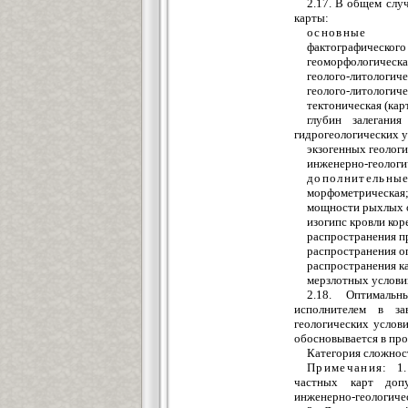
2.17. В общем слу
карты:
основные
фактографического
геоморфологическа
геолого-литологич
геолого-литологич
тектоническая (кар
глубин залегани
гидрогеологических у
экзогенных геолог
инженерно-геологи
дополнительны
морфометрическая
мощности рыхлых 
изогипс кровли ко
распространения п
распространения о
распространения к
мерзлотных услови
2.18. Оптимальн
исполнителем в за
геологических услов
обосновывается в про
Категория сложнос
Примечания:
1.
частных карт допу
инженерно-геологиче