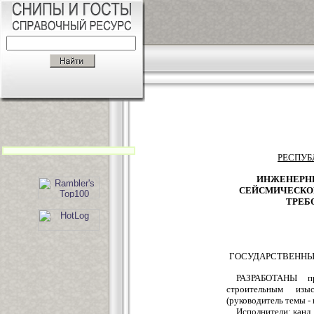
РЕСПУБ
ИНЖЕНЕРНЫ
СЕЙСМИЧЕСКО
ТРЕБ
ГОСУДАРСТВЕННЫ
РАЗРАБОТАНЫ пр
строительным изы
(руководитель темы -
Исполнители: канд.