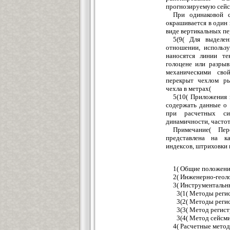
прогнозируемую сейс
При одинаковой 
окрашивается в один 
виде вертикальных п
5(9( Для выделен
отношении, использ
наносятся линии те
голоцене или разры
механическими сво
перекрыт чехлом р
чехла в метрах(
5(10( Приложения 
содержать данные о 
при расчетных сил
динамичности, частот
Примечание( Пе
представлена на к
индексов, штриховки и
1( Общие положен
2( Инженерно-геол
3( Инструментальн
3(1( Методы реги
3(2( Методы реги
3(3( Метод регис
3(4( Метод сейсм
4( Расчетные мето