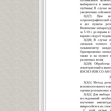
оптимальное количе
выбираются в завис
глубины( В случае м
увеличению сейсмиче
3(2(7( При ис
осциллографической з
и все пункты реги
Включение аппаратур
за 5-10 с до взрыва 
взрыва следует подав
3(2(8( В случае 
сигналов точного 
гальванометр кажд
Одновременно сигнал
также и на пункте в
различных волн(
3(2(9( Обработка
землетрясений и выпо
БОСМЭ ИЗК СО АН С
3
3(3(1( Метод реги
вспомогательного в к
оценки резонансных х
3(3(2( Для выбора
исследований необх
изучению амплитуд
микросейсм и их спе
С этой целью в