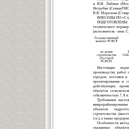
и И.И. Либман (Мос
Нетребко (СевкавТИСИ
В.В. Морозова (Став
ВНЕСЕНЫ ПО «Стро
ПОДГОТОВЛЕНЫ К
технического нормир
(исполнитель - инж. С
Государственный
комитет РСФСР
по делам
строительства
Сейс
(Госстрой
РСФСР)
Настоящие норм
производству работ
городов, поселков и
проектирования и с
действующих пром
объектов сельскохоз
сейсмичностью 7, 8 и
Требования насто
микрорайонировани
объектов гидротех
строительства (высо
т.п.), а также предпр
Особенности метод
указанных объекто