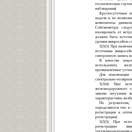
геологическим строе
наблюдения(
Круглосуточные н
недели и по возможн
компоненты движени
Сейсмометры следу
изолировать от ветр
должно быть источн
уровня микросейсм с
3(3(3( При наличи
источника микросей
синхронную запись ко
В качестве локал
использовать же
промышленные устан
Для локализации 
спектрально-поляриз
3(3(4( При исп
железнодорожного 
законы затухания к
характеристики, воз
По результатам
определяются тип и 
регистрации и опти
регистрации(
3(3(5( При испол
регистрацию ми
трехкомпонентными и