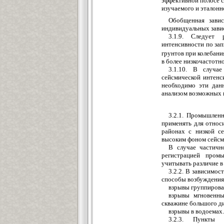
эффективной полосе с
изучаемого и эталонн
Обобщенная зави
индивидуальных завис
3.1.9. Следует 
интенсивности по за
грунтов при колебани
в более низкочастотно
3.1.10. В случа
сейсмической интенс
необходимо эти дан
анализом возможных 
3.2.1. Промышленн
применять для относ
районах с низкой с
высоким фоном сейсм
В случае частичн
регистрацией пром
учитывать различие в
3.2.2. В зависимо
способы возбуждения
взрывы группирова
взрывы мгновенны
скважине большого ди
взрывы в водоемах.
3.2.3. Пункты 