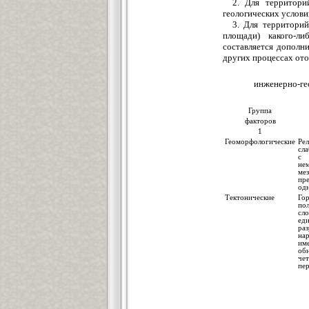
2. Для территор
геологических услови
3. Для территори
площади) какого-ли
составляется дополн
других процессах ото
инженерно-ге
Группа
факторов
1
Геоморфологические
Ре
сл
с
не
ме
пр
одн
Тектонические
Го
по
сл
ед
ра
на
им
о
че
пе