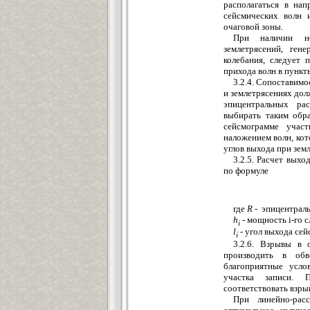
располагаться в нап
сейсмических волн 
очаговой зоны.
При наличии не
землетрясений, ге
колебания, следует 
прихода волн в пункт
3.2.4. Сопоставимо
и землетрясениях до
эпицентральных ра
выбирать таким обр
сейсмограмме учас
наложением волн, кот
углов выхода при зем
3
.2.5.
Расчет выход
по формуле
где
R
-
эпицентраль
h
-
мощность
i-
го с
i
l
-
угол выхода сей
i
3
.2.6.
Взрывы в о
производить в обв
благоприятные усло
участка записи
.
Пр
соответствовать взр
При линейно-рас