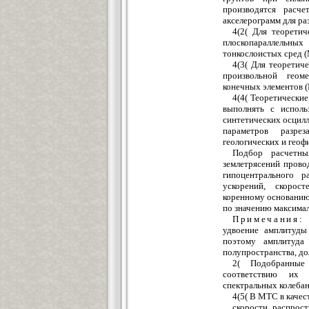
производятся расче
акселерограмм для ра
4(2( Для теоретич
плоскопараллельны
тонкослоистых сред 
4(3( Для теоретич
произвольной геом
конечных элементов 
4(4( Теоретически
выполнять с испол
синтетических осцилл
параметров разре
геологических и геоф
Подбор расчетны
землетрясений прово
гипоцентрального 
ускорений, скорос
коренному основанию
по значению максимал
Примечания
удвоение амплитуды
поэтому амплитуда
полупространства, до
2( Подобранные
соответствию их 
спектральных колебан
4(5( В МТС в качес
скорости распрос