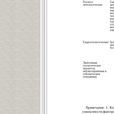
Геолого-
Ск
литологические
з
по
пе
ма
чех
ры
од
со
ме
ха
Гидрогеологические
Гр
зал
бол
Экзогенные
геологические
процессы,
неблагоприятные в
сейсмическом
отношении
Примечания: 1. Ка
совокупности факторо