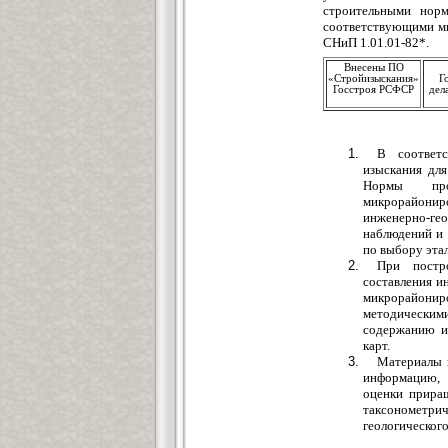
строительными нор
соответствующими ми
СНиП 1.01.01-82*.
Внесены ПО
«Стройизыскания»
Г
Госстроя РСФСР
дел
В соответ
изыскания для
Нормы про
микрорайонир
инженерно-г
наблюдений и 
по выбору эта
При постр
составления и
микрорайониро
методическим
содержанию и
карт.
Материалы 
информацию, 
оценки приращ
таксонометри
геологическог