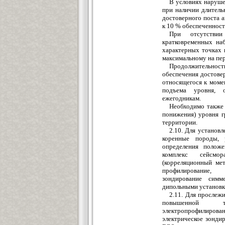
В условиях наруше
при наличии длитель
достоверного поста а
к 10 % обеспеченност
При отсутствии
кратковременных на
характерных точках 
максимальному на пер
Продолжительно
обеспечения достове
относящегося к моме
подъема уровня, о
ежегодникам.
Необходимо также 
понижения) уровня г
территории.
2.10. Для установ
коренные породы, 
определения положе
комплекс сейсмо
(корреляционный мет
профилирование, 
зондирование симм
дипольными установк
2.11. Для прослеж
повышенной тр
электропрофилиро
электрическое зонди