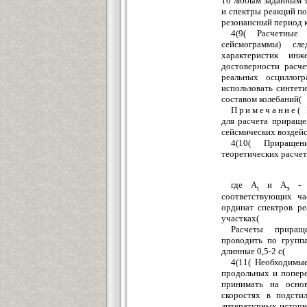
10 любым заданным т
и спектры реакций п
резонансный период к
4(9( Расчетные 
сейсмограммы) сл
характеристик инж
достоверности расч
реальных осциллог
использовать синтет
составом колебаний(
Примечание
( 
для расчета прираще
сейсмических воздей
4(10( Приращен
теоретических расче
где
A
и А
- з
i
э
соответствующих ча
ординат спектров ре
участках(
Расчеты приращ
проводить по группам
длинные 0,5-2 с(
4(11( Необходимые
продольных и попере
принимать на осно
скоростях в подст
литературных источн