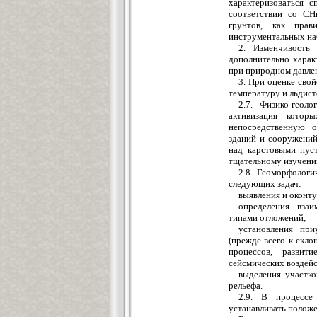
характеризоваться с
соответствии со СН
грунтов, как прав
инструментальных на
2. Изменчивость
дополнительно харак
при природном давле
3. При оценке сво
температуру и льдист
2.7. Физико-геол
активизация котор
непосредственную 
зданий и сооружений
над карстовыми пус
тщательному изучен
2.8. Геоморфологи
следующих задач:
выявления и оконт
определения взаи
типами отложений;
установления пр
(прежде всего к скло
процессов, развит
сейсмических воздейс
выделения участко
рельефа.
2.9. В процессе
устанавливать положе