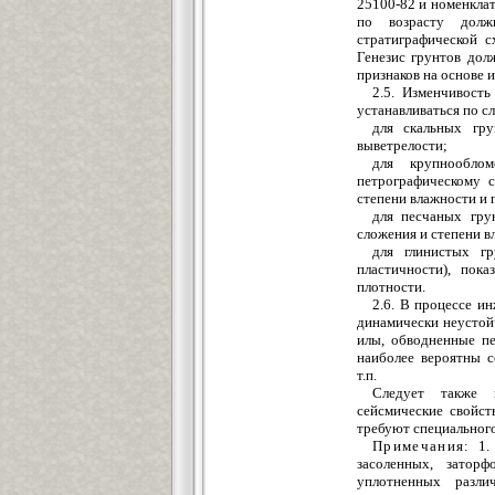
25100-82 и номенклат
по возрасту долж
стратиграфической 
Генезис грунтов дол
признаков на основе 
2.5. Изменчивость
устанавливаться по с
для скальных гру
выветрелости;
для крупнообло
петрографическому со
степени влажности и 
для песчаных грун
сложения и степени в
для глинистых гр
пластичности), пок
плотности.
2.6. В процессе и
динамически неустой
илы, обводненные пе
наиболее вероятны с
т.п.
Следует также 
сейсмические свойст
требуют специального
Примечания:
1. 
засоленных, затор
уплотненных разли