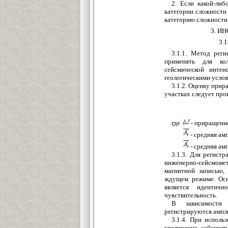
2. Если какой-либ
категории сложности
категорию сложности 
3. И
3.
3.1.1. Метод рег
применять для кол
сейсмической инте
геологическими услов
3.1.2. Оценку при
участках следует про
где
- приращение
-
средняя ам
- средняя ам
3.1.3. Для регист
инженерно-сейсмоме
магнитной записью,
ждущем режиме. Осн
является идентич
чувствительность.
В зависимости 
регистрируются ампли
3.1.4. При исполь
увеличение сейсмогр