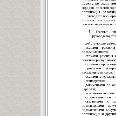
проекта по всему ком
городов, поселков гор
организация - по комп
Руководителями орг
в случае необходимос
главного инженера про
Главный ин
руководствуетс
действующим законо
схемами развити
промышленности;
схемами развития 
союзным республикам;
схемами и проектам
проектами планиро
населенных пунктов;
схемами генеральны
стандартами;
документами по ос
отраслей;
каталогами типовой
строительными норм
связанными с пр
нормативными доку
нормативными докум
организаций и другим