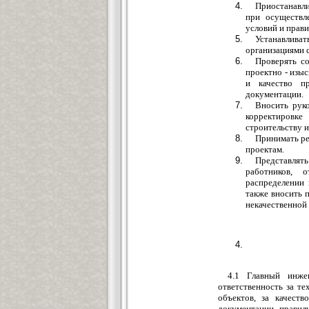
Приостанавли
при осуществл
условий и прави
Устанавлив
организациями 
Проверять со
проектно - изы
и качество п
документации.
Вносить рук
корректировк
строительству и
Принимать ре
проектам.
Представлят
работников, 
распределении 
также вносить 
некачественной 
4.1 Главный инжен
ответственность за т
объектов, за качеств
документации, правил