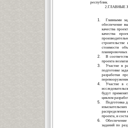
республик.
2.ГЛАВНЫЕ 
Главными зад
обеспечение вы
качества проек
качества про
производитель
строительстве
стоимости объ
планировочных
В соответств
проекта возлага
Участие в р
подготовке зад
разработки пр
перевооружение
Участие в с
исследовательс
будут применя
циклом разработ
Подготовка д
изыскательски
распределении 
проекта, и сост
Обеспечение 
заданий по раз