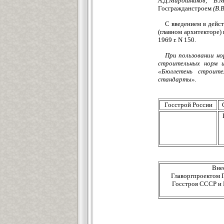
А.Д.Мирошников, В.
Госгражданстроем
(В.
С введением в дейс
(главном архитекторе)
1969 г. N 150.
При пользовании н
строительных норм и
«Бюллетень строите
стандарты».
Госстрой России
Вне
Главоргпроектом 
Госстроя СССР и