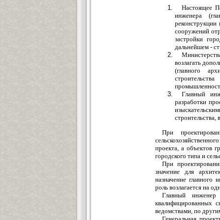
Настоящее По
инженера (гла
реконструкции 
сооружений отр
застройки гор
дальнейшем - ст
Министерства
возлагать допо
(главного ар
строительства
промышленност
Главный инж
разработки про
изыскательск
строительства, 
При проектирован
сельскохозяйственног
проекта, а объектов г
городского типа и сель
При проектирован
значение для архите
назначение главного 
роль возлагается на одн
Главный инженер 
квалифицированных с
ведомствами, по други
Генеральная проект