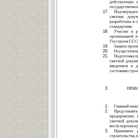
действующих н
государственно
Подтвержден
сметная доку
разработана в 
стандартами.
Участие в р
организацией п
Госстроем СССР
Защита проек
Осуществлени
Подготовка п
сметной докуме
введением в д
состояния строи
ПРАВ
Главный инже
Представля
предприятиях 
сметной докум
вести переписку
Принимать 
строительства, 