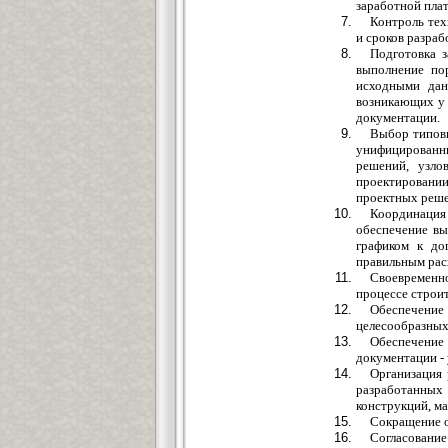
заработной пла
Контроль тех
и сроков разраб
Подготовка 
выполнение по
исходными дан
возникающих у 
документации.
Выбор типов
унифицированн
решений, узло
проектировании
проектных реше
Координация
обеспечение вы
графиком к до
правильным расх
Своевременно
процессе строит
Обеспечени
целесообразных
Обеспечение
документации -
Организация 
разработанных
конструкций, ма
Сокращение о
Согласовани