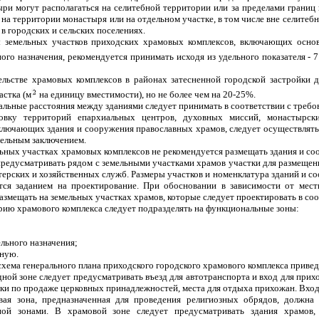
ри могут располагаться на селитебной территории или за пределами границ 
 на территории монастыря или на отдельном участке, в том числе вне селите
 в городских и сельских поселениях.
ы земельных участков приходских храмовых комплексов, включающих осно
ого назначения, рекомендуется принимать исходя из удельного показателя - 7
ельстве храмовых комплексов в районах затесненной городской застройки д
астка (м
на единицу вместимости), но не более чем на 20-25%.
льные расстояния между зданиями следует принимать в соответствии с требо
овку территорий епархиальных центров, духовных миссий, монастырск
ключающих здания и сооружения православных храмов, следует осуществлять 
тельным заключением.
льных участках храмовых комплексов не рекомендуется размещать здания и со
редусматривать рядом с земельными участками храмов участки для размещени
терских и хозяйственных служб. Размеры участков и номенклатура зданий и 
тся заданием на проектирование. При обосновании в зависимости от мес
азмещать на земельных участках храмов, которые следует проектировать в соо
рию храмового комплекса следует подразделять на функциональные зоны:
ельного назначения;
нную.
хема генерального плана приходского городского храмового комплекса привед
дной зоне следует предусматривать въезд для автотранспорта и вход для прих
ки по продаже церковных принадлежностей, места для отдыха прихожан. Входн
вая зона, предназначенная для проведения религиозных обрядов, должна
ной зонами. В храмовой зоне следует предусматривать здания храмов, 