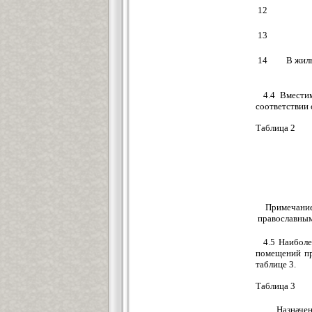
12
13
14
В жил
4.4 Вмести
соответствии 
Таблица 2
Примечание
православным
4.5 Наибол
помещений пр
таблице 3.
Таблица 3
Назначен