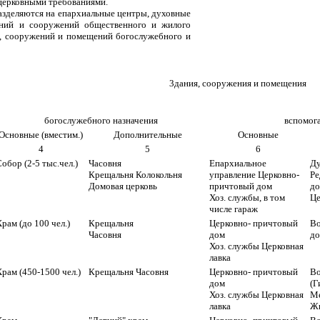
церковными требованиями.
азделяются на епархиальные центры, духовные
аний и сооружений общественного и жилого
й, сооружений и помещений богослужебного и
3дания, сооружения и помещения
богослужебного назначения
вспомога
Основные (вместим.)
Дополнительные
Основные
4
5
6
обор (2-5 тыс.чел.)
Часовня
Епархиальное
Ду
Крещальня Колокольня
управление Церковно-
Ре
Домовая церковь
причтовый дом
д
Хоз. службы, в том
Це
числе гараж
рам (до 100 чел.)
Крещальня
Церковно- причтовый
Во
Часовня
дом
до
Хоз. службы Церковная
лавка
рам (450-1500 чел.)
Крещальня Часовня
Церковно- причтовый
Во
дом
(Г
Хоз. службы Церковная
Ме
лавка
Жи