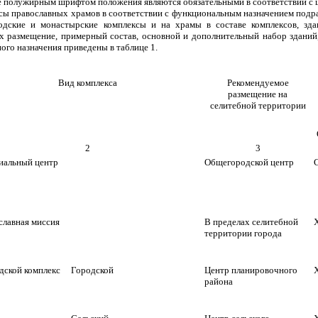
 полужирным шрифтом положения являются обязательными в соответствии с 
сы православных храмов в соответствии с функциональным назначением подр
одские и монастырские комплексы и на храмы в составе комплексов, зд
Их размещение, примерный состав, основной и дополнительный набор здани
ого назначения приведены в таблице 1.
Вид комплекса
Рекомендуемое
размещение на
селитебной территории
2
3
иальный центр
Общегородской центр
С
славная миссия
В пределах селитебной
Х
территории города
дской комплекс
Городской
Центр планировочного
Х
района