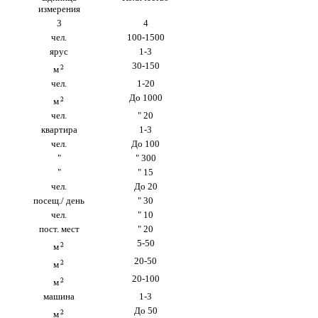
измерения
3
4
чел.
100-1500
ярус
1-3
30-150
м
чел.
1-20
До 1000
м
чел.
" 20
квартира
1-3
чел.
До 100
"
" 300
"
" 15
чел.
До 20
посещ./ день
" 30
чел.
" 10
пост. мест
" 20
5-50
м
20-50
м
20-100
м
машина
1-3
До 50
м