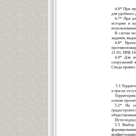
4.6* При п
для удобного 
4.7* При р
истории и ку
использовании
В случае но
задания, выда
4.8* Проек
противопожар
21-01, НПБ 1
4.9* Для п
сооружений к
Свода правил.
5.1 Террит
а при их отсу
Территории 
основе проект
5.2* На с
градостроите
общественным
Пути подход
5.3 Выбор 
формировании
конфигурации,