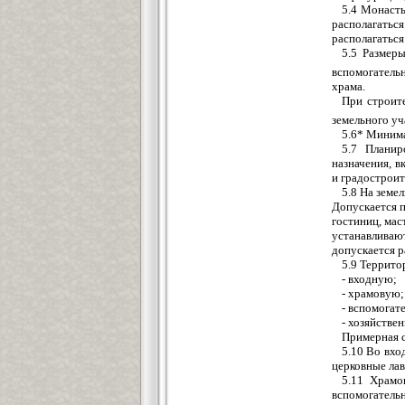
5.4 Монасты
располагаться
располагаться
5.5 Размер
вспомогательн
храма.
При строит
земельного уч
5.6* Минима
5.7 Планир
назначения, в
и градострои
5.8 На земе
Допускается п
гостиниц, мас
устанавливаю
допускается р
5.9 Террито
- входную;
- храмовую;
- вспомогат
- хозяйстве
Примерная с
5.10 Во вхо
церковные лав
5.11 Храмо
вспомогатель