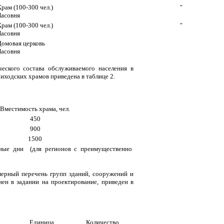
рам (100-300 чел.)
"
Часовня
рам (100-300 чел.)
"
Часовня
Домовая церковь
Часовня
еского состава обслуживаемого населения в
иходских храмов приведена в таблице 2.
Вместимость храма, чел.
450
900
1500
чные дни (для регионов с преимущественно
мерный перечень групп зданий, сооружений и
н в задании на проектирование, приведен в
Единица
Количество