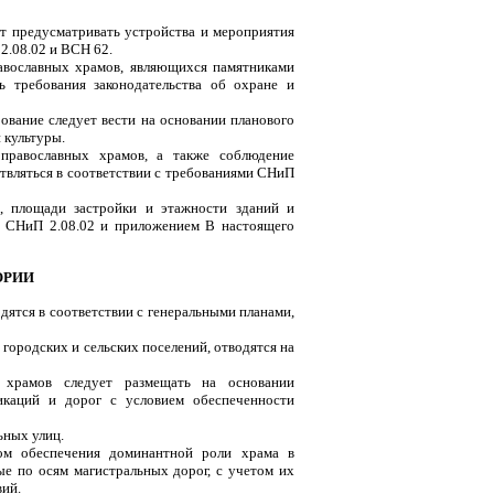
т предусматривать устройства и мероприятия
2.08.02 и ВСН 62.
равославных храмов, являющихся памятниками
ь требования законодательства об охране и
ование следует вести на основании планового
 культуры.
православных храмов, а также соблюдение
твляться в соответствии с требованиями СНиП
, площади застройки и этажности зданий и
3 СНиП 2.08.02 и приложением В настоящего
ОРИИ
дятся в соответствии с генеральными планами,
городских и сельских поселений, отводятся на
 храмов следует размещать на основании
икаций и дорог с условием обеспеченности
ьных улиц.
том обеспечения доминантной роли храма в
 по осям магистральных дорог, с учетом их
вий.