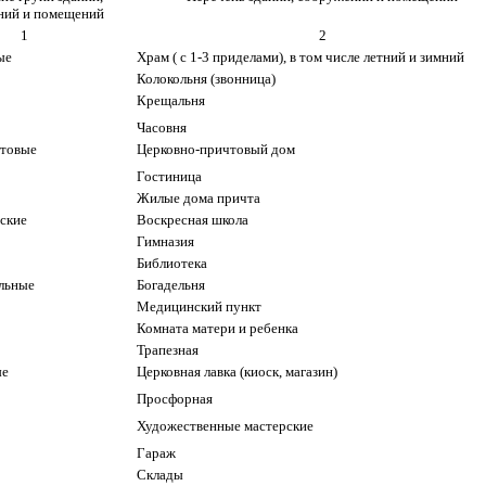
ний и помещений
1
2
ые
Храм ( с 1-3 приделами), в том числе летний и зимний
Колокольня (звонница)
Крещальня
Часовня
товые
Церковно-причтовый дом
Гостиница
Жилые дома причта
ские
Воскресная школа
Гимназия
Библиотека
льные
Богадельня
Медицинский пункт
Комната матери и ребенка
Трапезная
ые
Церковная лавка (киоск, магазин)
Просфорная
Художественные мастерские
Гараж
Склады