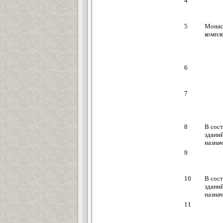
4
5
Монас
компл
6
7
8
В сост
здани
назна
9
10
В сост
здани
назна
11