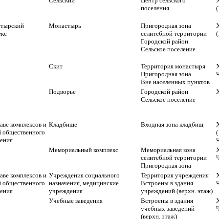
Сельский
Центр сельского
поселения
(
тырский
Монастырь
Пригородная зона
екс
селитебной территории
(
Городской район
Сельское поселение
Скит
Территория монастыря
Х
Пригородная зона
Вне населенных пунктов
Подворье
Городской район
Х
Сельское поселение
аве комплексов и
Кладбище
Входная зона кладбищ
й общественного
(
чения
Мемориальный комплекс
Мемориальная зона
Х
селитебной территории
Пригородная зона
аве комплексов и
Учреждения социального
Территория учреждения
Х
й общественного
назначения, медицинские
Встроены в здания
чения
учреждения
учреждений (верхн. этаж)
Учебные заведения
Встроены в здания
Х
учебных заведений
(верхн. этаж)