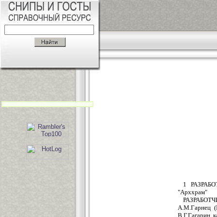
1 РАЗРАБО
"Арххрам"
РАЗРАБОТЧИ
А.М.Гарнец (
В.Г.Гагарин,