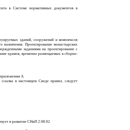
а в Системе нормативных документов в
руируемых зданий, сооружений и комплексов
го назначения. Проектирование монастырских
твержденными заданиями на проектирование с
ание храмов, временно размещаемых в сборно-
 приложении А.
 ссылка в настоящем Своде правил, следует
вует в развитие СНиП 2.08.02.