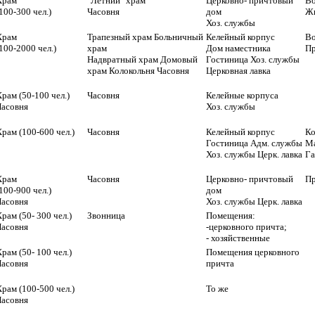
Храм
"Летний" храм
Церковно- причтовый
Во
100-300 чел.)
Часовня
дом
Жи
Хоз. службы
Храм
Трапезный храм Больничный
Келейный корпус
Во
100-2000 чел.)
храм
Дом наместника
Пр
Надвратный храм Домовый
Гостиница Хоз. службы
храм Колокольня Часовня
Церковная лавка
рам (50-100 чел.)
Часовня
Келейные корпуса
Часовня
Хоз. службы
рам (100-600 чел.)
Часовня
Келейный корпус
Ко
Гостиница Адм. службы
Ма
Хоз. службы Церк. лавка
Г
Храм
Часовня
Церковно- причтовый
Пр
100-900 чел.)
дом
Часовня
Хоз. службы Церк. лавка
рам (50- 300 чел.)
Звонница
Помещения:
Часовня
-церковного причта;
- хозяйственные
рам (50- 100 чел.)
Помещения церковного
Часовня
причта
рам (100-500 чел.)
То же
Часовня