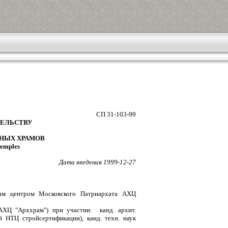
СП 31-103-99
ТЕЛЬСТВУ
ВНЫХ ХРАМОВ
temples
Дата введения 1999-12-27
ым центром Московского Патриархата АХЦ
АХЦ "Арххрам") при участии: канд. архит.
й НТЦ стройсертификации), канд. техн. наук