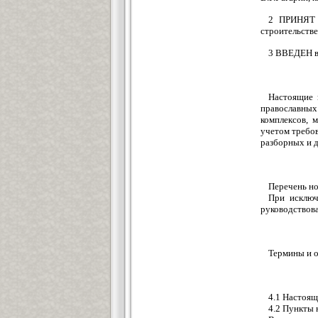
2 ПРИНЯТ 
строительстве
3 ВВЕДЕН в
Настоящие 
православных
комплексов, 
учетом требо
разборных и д
Перечень но
При исключ
руководствов
Термины и о
4.1 Настоящ
4.2 Пункты 