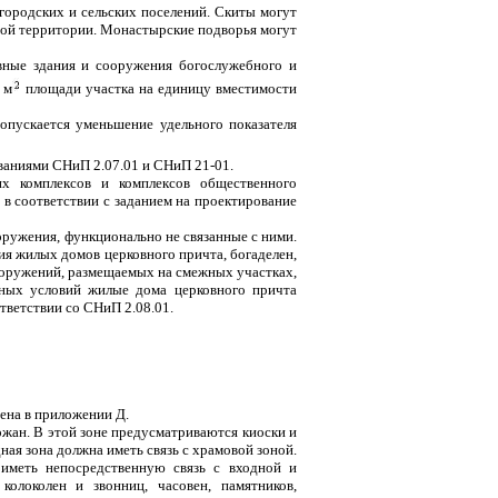
городских и сельских поселений. Скиты могут
бной территории. Монастырские подворья могут
вные здания и сооружения богослужебного и
 м
площади участка на единицу вместимости
опускается уменьшение удельного показателя
ваниями СНиП 2.07.01 и СНиП 21-01.
их комплексов и комплексов общественного
в соответствии с заданием на проектирование
оружения, функционально не связанные с ними.
я жилых домов церковного причта, богаделен,
сооружений, размещаемых на смежных участках,
тных условий жилые дома церковного причта
тветствии со СНиП 2.08.01.
ена в приложении Д.
ожан. В этой зоне предусматриваются киоски и
ая зона должна иметь связь с храмовой зоной.
 иметь непосредственную связь с входной и
колоколен и звонниц, часовен, памятников,