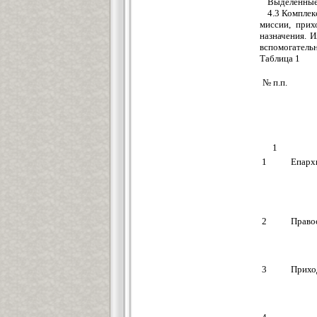
Выделенные
4.3 Комплек
миссии, прих
назначения. 
вспомогательн
Таблица 1
№ п.п.
1
1
Епарх
2
Право
3
Прихо