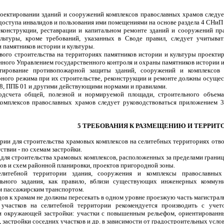
роектировании зданий и сооружений комплексов православных храмов следуе
доступа инвалидов и пользования ими помещениями на основе раздела 4 СНиП 
еконструкции, реставрации и капитальном ремонте зданий и сооружений п
льтуры, кроме требований, указанных в Своде правил, следует учитыват
 памятников истории и культуры.
вого строительства на территориях памятников истории и культуры проектир
нного Управлением государственного контроля и охраны памятников истории и
тирование противопожарной защиты зданий, сооружений и комплексов 
ного режима при их строительстве, реконструкции и ремонте должны осущес
08, ППБ 01 и другими действующими нормами и правилами.
одсчета общей, полезной и нормируемой площади, строительного объема
омплексов православных храмов следует руководствоваться приложением 
5 ТРЕБОВАНИЯ К РАЗМЕЩЕНИЮ И ТЕРРИТ
ории для строительства храмовых комплексов на селитебных территориях отво
тствии - по схемам застройки.
для строительства храмовых комплексов, расположенных за пределами границ 
ов и схем районной планировки, проектов пригородной зоны.
елитебной территории здания, сооружения и комплексы православных
льного задания, как правило, вблизи существующих инженерных коммун
 пассажирским транспортом.
ов к храмам не должны пересекать в одном уровне проезжую часть магистрал
участков на селитебной территории рекомендуется производить с уче
 окружающей застройки: участки с повышенным рельефом, ориентированные
 застройки соседних участков и др. в зависимости от градостроительных усло