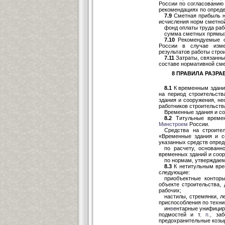
России по согласованию
рекомендациях по опред
7.9
Сметная прибыль но
исчисления норм сметной
фонд оплаты труда раб
сумма сметных прямых 
7.10
Рекомендуемые о
России в случае изме
результатов работы стро
7.11
Затраты, связанны
составе нормативной см
8 ПРАВИЛА РАЗРА
8.1
К временным здани
на период строительств
здания и сооружения, н
работников строительств
Временные здания и с
8.2
Титульные времен
Минстроем
России.
Средства на строите
«Временные здания и со
указанных средств опред
по расчету, основан
временных зданий и соор
по нормам, утверждае
8.3
К нетитульным вре
следующие:
приобъектные контор
объекте строительства,
рабочих;
настилы, стремянки, л
приспособления по техни
ин
в
ентарные унифици
подмостей и т.
п.,
за
предохранительные козыр