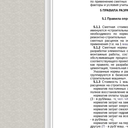
по применению сметных 
факторы и условия учит
5 ПРАВИЛА РАЗ
5.1 Правила оп
5.1.1
Сметная стоимос
именуются «строительн
необходимого по нор
ремонтно-строительных
сметных расценок на э
применения (т.е. на 1
маш
5.1.2
Сметные нормы и
разработки элементных 
монтажные работы, сос
обсл
у
живающие процес
соответствующего проект
как правило, не разраб
цементация, тоннел
ь
ная 
Указанные нормы и ра
группируются в базисно
строительные машины»
.
5.1.3
Стоимость 1 маш
расценках на строительн
норматив постоянных э
полное восстановление 
норматив оплаты труд
(3 - в руб/маш. -ч;
чел.-ч/
норматив затрат на за
норматив затрат энерг
норматив затрат смазо
норматив затрат гидра
норматив затрат на вс
- в руб/маш. -ч);
норматив затрат на пе
другую
(П -
в руб/ маш. -ч