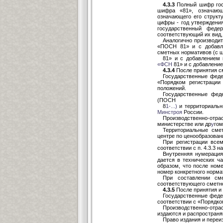
4.3.3
Полный шифр гос
шифра «81», означаю
означающего его структу
цифры - год утверждени
государственный феде
соответствующий их вид, 
Аналогично производи
«ПОСН 81» и с добавл
сметных нормативов (с 
81» и с добавлением
«ФСН
81» и с добавлени
4.3.4
После принятия с
Государственные феде
«Порядком регистраци
положений.
Государственные фед
(ПОСН
8
1-...)
и территориальн
Минстроя
России.
Производственно-отр
министерстве или др
у
гом
Территориальные сме
центре по ценообразован
При регистрации все
соответствии с п. 4.3.3 
Внутренняя нумерация
дается в технических ч
образом, что после номе
номер конкретного нормат
При составлении см
соответствующего сметн
4.3.5
После принятия и
Государственные фед
соответствии с «Порядко
Производственно-отр
издаются и распространя
Право издания и переи