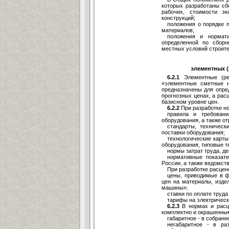
которых разработаны сб
рабочих, стоимости э
конструкций;
положения о порядке 
материалов;
положения и нормат
определенной по сборн
местных условий строите
элементных (
6.2.1
Элементные (ре
«элементные сметные 
предназначены для опре
прогнозных ценах, а рас
базисном уровне цен.
6.2.2
При разработке н
правила и требова
оборудования, а также о
стандарты, техничес
поставки оборудования;
технологические карты
оборудования, типовые т
нормы затрат труда, д
нормативные показат
России
,
а также ведомств
При разработке расцен
цены, приводимые в ф
цен на материалы, изде
машины»
;
ставки по оплате труда
тарифы на электрическ
6.2.3
В нормах и расце
комплектно и окрашенны
габаритное - в собран
негабаритное - в ра