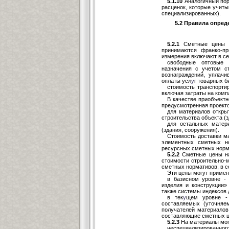
5.1.10
Аналогичный пор
расценок, которые учиты
специализированных).
5.2 Правила опред
5.2.1
Сметные цены на
принимаются франко-пр
измерения включают в с
свободные оптовые 
назначения с учетом с
вознаграждений, уплач
оплаты усл
у
г товарных б
стоимость транспортир
включая затраты на комп
В качестве приобъектн
предусмотренная проекто
для материалов откры
строительства объекта (з
для остальных матер
(здания, сооружения).
Стоимость доставки ма
элементных сметных н
ресурсных сметных норм
5.2.2
Сметные цены на
стоимости строительно-
сметных нормативов, в с
Эти цены могут примен
в базисном уровне -
изделия и конструкции»
также системы индексов 
в тек
у
щем уровне - 
составляемых (уточняе
получателей материалов
составляющие сметных ц
5.2.3
На материалы мог
неспециализирован