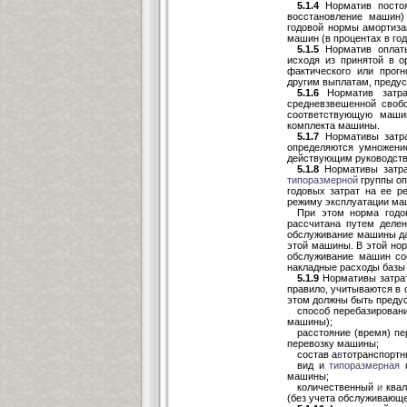
5.1.4
Норматив постоя
восстановление машин)
годовой нормы амортиза
машин (в процентах в го
5.1.5
Норматив оплаты
исходя из принятой в 
фактического или прог
другим выплатам, преду
5.1.6
Норматив затра
средневзвешенной своб
соответствующую машин
комплекта машины.
5.1.7
Нормативы затра
определяются умножени
действующим руководств
5.1.8
Нормативы затра
типоразмерной
группы оп
годовых затрат на ее р
режиму эксплуатации ма
При этом норма годо
рассчитана путем делен
обслуживание машины да
этой машины. В этой нор
обслуживание машин соо
накладные расходы базы 
5.1.9
Нормативы затрат
правило, учитываются в 
этом должны быть преду
способ перебазировани
машины);
расстояние (время) пе
перевозку машины;
состав а
в
тотранспортн
вид и
типоразмерная
машины;
количественный
и
квал
(без учета обслуживающ