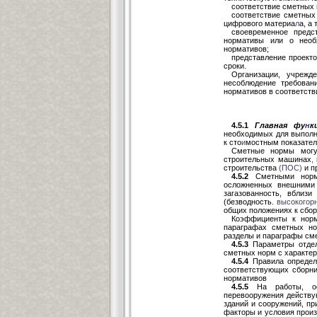
соответствие сметных 
соответствие сметных
цифрового материа
л
а, а
своевременное предс
нормативы или о необ
нормативов;
представление проекто
сроки.
Организации, учрежд
несоблюдение требован
нормативов в соответств
4.5.1
Главная фу
н
к
необходимых для выполн
к сто
и
мостным показател
Сметные нормы могут
строительных машинах
,
строительства
(ПОС)
и п
4.5.2
Сметными норма
осложненных внешними 
загазованность, вблизи
(безводность.
высокогор
общих положениях к сбо
Коэффициенты к норм
параграфах сметных но
разделы и параграфы сме
4.5.3
Параметры отдель
сметных норм с характер
4.5.4
Правила определе
соответствующих сборн
нормативов
4.5.5
На работы, осу
перевооружения действу
зданий и сооружений, п
факторы и условия произ