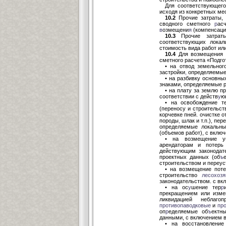
Для соответствующего
исходя из конкретных ме
10.2
Прочие затраты, 
сводного сметного
р
ас
в
озмещени
я
(компенсаци
10.3
Прочие затраты
соответствующих локал
стоимость вида работ ил
10.4
Для возмещения п
сметного расчета «Подго
• на отвод земельног
застройки
,
определяемые 
•
на разбивку основных
знаками, определяемые р
• на плату за землю п
соответствии с действ
у
ю
• на освобождение т
(переносу и строительст
корчевке пней. очистке 
породы
,
шлак и т.п.), пе
определяемые локальн
(объемов работ), с вклю
• на возмещение уб
арендаторам и потерь 
действующим законода
проектных данных (об
ъ
строительством и переуст
• на возмещение пот
строительство
лесохоз
законодательством. с вк
• на ос
у
шение тер
р
прекращением или изме
ликвидацией неблаг
противопаводковые
и
пр
оп
р
еделяемые об
ъ
ектн
данными, с включением в 
• на восстановление