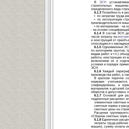
В
ЭСН
устанавливаю
строительных машинах
определенного вида стро
6.1.3
Потребность в рес
• по затратам труда р
• по эксплуатации стр
производительности маш
• по материалам - на 
- на основе спецификаци
6.1.4
В состав ЭСН до
числе затраты на
внутри
и конструкций от приоб
ъ
относящиеся к накладным
6.1.5
Одноименные ЭСН 
по категориям грунтов, т
видам работ и т.п.) объ
работы, конструкции из к
включением их в отдел
условия и порядок приме
ЭСН.
6.1.6
Каждый параграф
производства работ, а та
В кратком перечне со
нормами учитываются
у
нифицированы, а нор
материалов и деталей (оп
оборотов и допустимых п
6.1.7
Основой для раз
«единичные расценки
»
ил
элементные сметные н
сметные нормы и расц
сметные цены на строи
Расценки группируют
«Сборник сметных норм и
6.1.8
Единичные расценк
затраты труда рабочих
машин), сумму оплаты их