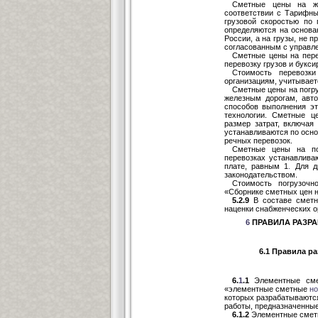
Сметные цены на же
соответствии с Тарифн
грузовой скоростью по
определяются на основа
России, а на грузы, не 
согласованным с управ
Сметные цены на пере
перевозку грузов и букс
Стоимость перевозк
организациям, учитывает
Сметные цены на погру
железным дорогам, авт
способов выполнения э
технологии. Сметные 
размер затрат, включая
устанавливаются по осн
речных перевозок.
Сметные цены на пог
перевозках устанавлива
плате, равным 1
.
Для д
законодательством.
Стоимость погрузочн
«Сборнике сметных цен н
5.2.9
В составе сметн
наценки снабженческих о
6
ПРАВИЛА РАЗРА
6.1 Правила р
6.
1
.1
Элементные смет
«элементные сметные
н
которых разрабатываются
работы, предназначенные
6.1.2
Элементные сметн