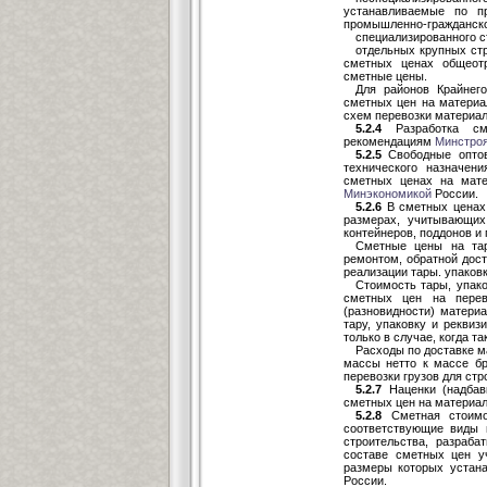
устанавливаемые по п
промышленно-гражданског
специализированного ст
отдельных крупных ст
сметных ценах общеотр
сметные цены.
Для районов Крайнег
сметных цен на материа
схем перевозки материал
5.2.4
Разработка сме
рекомендациям
Минстро
5.2.5
Свободные оптов
технического назначени
сметных ценах на мате
Минэкономикой
России.
5.2.6
В сметных ценах 
размерах, учитывающих
контейнеров, поддонов и 
Сметные цены на та
ремонтом, обратной дост
реализации тары. упаковк
Стоимость тары, упак
сметных цен на перев
(разновидности) матери
тару, упаковку и реквиз
только в случае, когда т
Расходы по доставке м
массы нетто к массе б
перевозки грузов для стр
5.2.7
Наценки (надбавк
сметных цен на материал
5.2.8
Сметная стоимо
соответствующие виды 
строительства, разраб
составе сметных цен у
размеры которых устан
России.