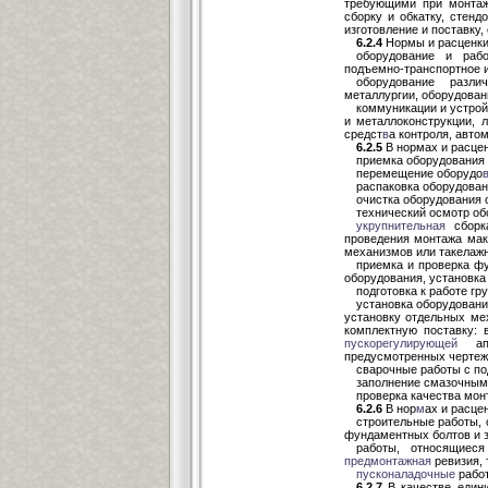
требующими при монт
сборку и обкатку, стен
изготовление и поставку
6.2.4
Нормы и расценки
оборудование и рабо
подъемно-транспортное и
оборудование разли
металлургии, оборудован
коммуникации и устрой
и металлоконструкции, 
средст
в
а контроля, автом
6.2.5
В нормах и расце
приемка оборудования 
перемещение оборудо
распаковка оборудован
очистка оборудования 
технический осмотр об
укрупнительная
сборка
проведения монтажа мак
механизмов или такелажн
приемка и проверка фу
оборудования, установка
подготовка к работе г
установка оборудовани
установку отдельных мех
комплектную поставку: в
пускорегулирующей
аппа
предусмотренных чертеж
сварочные работы с по
заполнение смазочными
проверка качества мон
6.2.6
В нор
м
ах и расце
строительные работы, 
фундаментных болтов и за
работы, относящиес
предмонтажная
ревизия, 
пусконаладочные
работ
6.2.7
В качестве едини