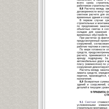
всего срока строитель
работников строительств
8.8
Расчеты между зак
договоренности могут пр
сметном расчете для оп
временные здания и соор
В первом случае сре
строительных и монтажны
по предложению заказч
объектных сметах в сог
складов для хранения 
временных обустройств.
При расчетах за факти
предусмотренный проект
сооружений, согласова
рабочие чертежи и сметы
По мере готовности о
средств
,
предусмотренны
расчета
,
принимаются в 
аренду подрядчику З
автомобильных дорог и а
пла
т
у (ежемесячно) по
у
сооружения демонтируютс
Расчеты между заказчи
лимита средств, опреде
перечня, производятся
,
к
назначения.
8,9
Возвратные суммы 
зданий и соор
у
жений, 
деталей в текущем
у
ровн
9 ПРАВИЛА 
СТ
9.1
Сметная
стоимост
усложненными климат
строительно-монтажных 