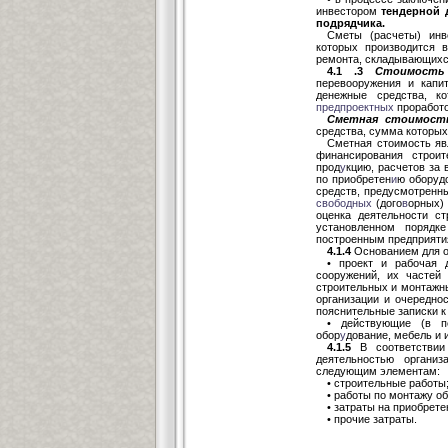
инвестором
тендерной д
подрядчика.
Сметы (расчеты) инв
которых производится 
ремонта, складывающихс
4.1 .3
Стоимость
перевооружения и капи
денежные средства, к
предпроектных
проработо
Сметная стоимос
средства, сумма которых
Сметная стоимость яв
финансирования строит
прод
у
кцию, расчетов за
по приобретен
и
ю оборудо
средств, предусмотренн
сво
бодных
(дого
в
орных) 
оценка деятельности ст
установленном порядк
построенным предприят
4.1.4
Основанием для о
• проект и рабочая 
сооружений, их частей
строительных и монтажны
организации и очереднос
пояснительные записки к
• действующие (в п
обор
у
дование, мебель и 
4.1.5
В соответствии
деятельностью организ
следующим элементам:
• строительные работы
• работы по монтажу о
• затраты на приобрете
• прочие затраты.