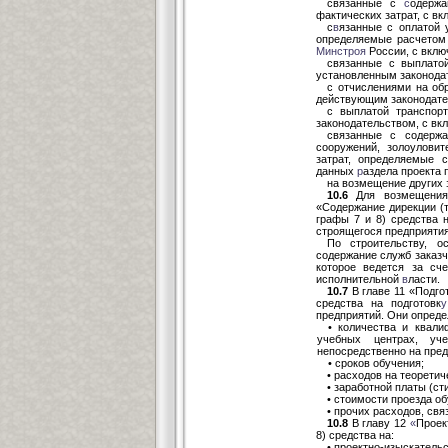
связанные с
с
одержа
фактических затрат, с вк
с
в
язанные с оплатой 
определяемые расчетом 
Минстроя
России, с вклю
связанные с выплато
установленным законодат
с отчислениями на об
действующим законодател
с выплатой транспор
законодательством, с вкл
связанные с содержа
сооружений, золоулови
затрат, определяемые 
данных
р
аздела проекта 
на возмещение других 
10.6
Для возмещения 
«Содержание дирекции (
графы 7 и 8) средства 
строящегося предприятия
По строительству, о
содержание служб заказ
которое ведется за сч
исполнительной
в
ласти.
10.7
В главе 11 «Подго
средства на подготовк
предприятий. Они опреде
• количества и квали
учебных центрах, уче
непосредственно на пред
• сроков обучения;
• расходов на теорети
• заработной платы (с
• стоимости проезда о
• прочих расходов, свя
10.8
В главу 12
«
Проек
8) средства на:
• проектно-изыскательс