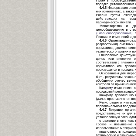
Проекты производственн
порядке, установленном 
4.4.5
Информация о вве
них изменениях, а также
России путем ежегод
действ
у
ющих на терри
периодической печати.
Министерства и др
ценообразованию в стр
(Главценообразования)
России, и изменений и д
4.4.6
Организации-разр
разработчики) сметных 
нормативы, должны сист
технического
у
ровня и п
Обновление действую
целом или внесения о
соответствии с планами 
нормативов или дополн
производится в порядке,
Основанием для перес
быть результаты законч
обобщения отечественно
контроля за применение
Каж
д
ом
у
изменению, 
порядковый регистрацио
Каждому дополнению к
(далее проставляется по
Регистрация и нумера
первоначальном введении
4.4.7
Ведущие органи
представившие их для в
установленную законодат
отражение в сметных 
сроков и повышение к
использования материал
правильность исходны
техническую и экономич