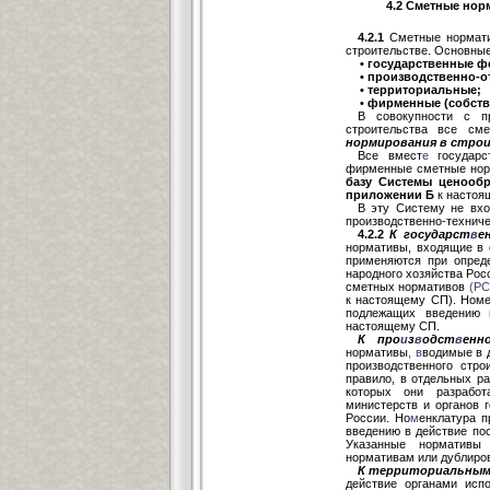
4.2 Сметные нор
4.2.1
Сметные нормати
строительстве. Основны
• государственные 
• производственно-о
• территориальные;
• фирменные (собств
В совокупности с п
строительства все см
нормирования в стро
Все вмест
е
государст
фирменные сметные нор
базу Системы ценообр
приложении Б
к настоя
В эту Систему не вх
производственно-техниче
4.2.2
К государст
в
е
нормативы, входящие в 
применяются при опреде
народного хозяйства Рос
сметных нормативов
(РС
к настоящему СП). Номе
подлежащих введению в
настоящему СП.
К про
и
з
в
одст
в
енн
нормативы
,
в
водимые в 
производственного стро
правило, в отдельных ра
которых они разработ
министерств и органов 
России. Но
м
енклатура 
введению в действие пос
Указанные нормативы
нормативам или дублиров
К территориальны
действие органами испо