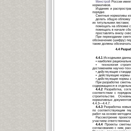
Минстрой
России имеет
нормативов.
Изданию и распростра
порядке.
Сметные нормативы и
делать общую обложку
их титульными листами;
помещать на обложке 
помещать в начале сбо
проставлять внизу скв
При переиздании смет
обозначению (шифру) пе
также должны обозначать
4.4 Разр
4.4.1
Исходными данным
• наиболее рациональн
• технология строит
достижениям научно-техн
• действ
у
ющие стандарт
• действующие нормы и
• действ
у
ющие нормы а
При разработке сметн
содержащихся в отдельн
4.4.2
Разработка, сог
соответствии с порядк
строительстве. Основ
нормативных документо
4.4.3—4.4.7.
4.4.3
Разработка новых
по соответствующим пе
работ на основе методи
Рассмотрение проекто
участием ответственных 
4.4.4
Проекты сметных
согласованию с ним, ра