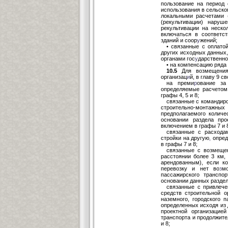
пользование на период с
использования в сельск
локальными расчетами 
(рекультивации) наруш
рекультивации на неско
включаться в соответс
зданий и соор
у
жений;
• связанные с оплато
других исходных данных
органами гос
у
дарственно
• на компенсацию ряда
10.5
Для возмещения 
организац
и
й, в главу 9 
на преми
р
ование за
определяемые расчетом
графы 4, 5 и 8;
связанные с командир
строительно-монтажны
предполагаемого количе
основании раздела про
включением в графы 7 и 
связанные с расхода
стройки на другую
,
опред
в графы 7 и 8;
связанные с возмеще
расстоянии более 3 км,
арендованным), если к
перевозку и нет во
з
м
пассажирского транспо
основании данных раздела
связанные с привлече
средств строительной о
наземного, городского 
определенных исходя из
проектной организацие
транспорта и продолжите
и 8;