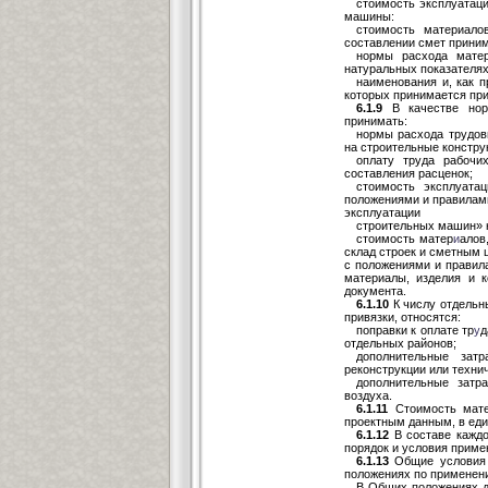
стоимость эксплуатац
машины:
стоимость материало
составлении смет прини
нормы расхода мате
натуральных показателях
наименования и, как п
которых принимается при
6.1.9
В качестве норм
принимать:
нормы расхода трудов
на строительные констру
оплату труда рабочи
составления расценок;
стоимость эксплуата
положениями и правилами
эксплуатации
строительных машин» 
стоимость матер
и
алов
склад строек и сметным 
с положениями и правил
материалы, изделия и к
документа.
6.1.10
К числу отдельн
привязки, относятся:
поправки к оплате тр
у
д
отдельных районов;
дополнительные зат
реконструкции или техни
дополнительные затр
воздуха.
6.1.11
Стоимость мате
проектным данным, в еди
6.1.12
В составе каждо
порядок и условия приме
6.1.13
Общие условия 
положениях по применени
В Общих положениях 