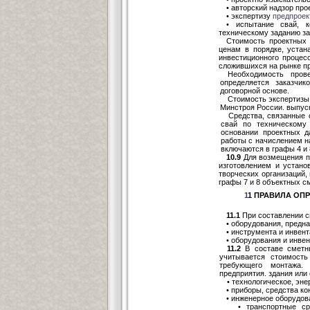
• авторский надзор про
• экспертизу
предпроек
• испытание свай, к
техническому заданию за
Стоимость проектных 
ценам в порядке, устан
инвестиционного процес
сложившихся на рынке пр
Необходимость пров
определяется заказчи
договорной основе.
Стоимость экспертизы 
Минстроя России. выпус
Средства, связанные 
свай по техническому
основании проектных д
работы с начислением н
включаются в графы 4 и 
10.9
Для возмещения пр
изготовлением и устано
творческих организаций
графы 7 и 8 объектных с
1
1 ПРАВИЛА ОП
11.1
При составлении с
• оборудования, предн
• инструмента и инвен
• оборудования и инве
11.2
В составе сметн
учитывается стоимость
требующего монтажа. 
предприятия. здания или
• технологическое, эне
• приборы, средства ко
• инженерное оборудов
• транспортные средс