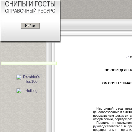
С
В
ПО ОПРЕДЕЛЕН
ON COST ESTIMA
Настоящий свод прав
ценообразования и смет
нормативным док
у
мента
оформлению, порядок раз
Правила и положения
р
у
ководствоваться в пр
предприятиями, орган