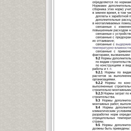
определяется по нормам
Нормами дополнительны
сборника этих норм) учи
в зимнее время, в том чи
доплаты к заработной п
дополнительные расхо
в неотапливаемых помещ
связанные с изменен
повышенным расходом не
связанные с устройств
связанные с предохра
их оттаиван
и
е;
связанные с
выдержив
температурно-влажностн
связанные с примене
факторами, вызванными и
9.2
Нормы дополнитель
по видам строительств
по конструкциям и ви
работы и т.
п.
9.2.1
Нормы по видам 
расчетов за выполнен
организациями.
9.2.2
Нормы по конст
выполненные строитель
строительно-монтажными
9.2.3
Нормы затрат по к
строительства.
9.3
Нормы дополнител
монтажных работ, выполн
9.4
Нормы дополнител
климатическим условиям
разработке норм опред
отрицательных темпера
страны.
9.5
Нормы дополнител
должны быть приведены: