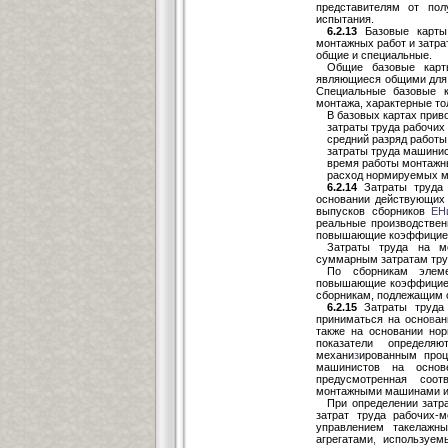
представителям от пол
испытания.
6.2.13
Базовые карты 
монтажных работ и затра
общие и специальные.
Общие базовые карты
являющиеся общими для
Специальные базовые к
монтажа, характерные то
В базовых картах прив
затраты труда рабочих 
средний разряд работы
затраты труда машинист
время работы монтаж
расход нормируемых м
6.2.14
Затраты труда 
основании действующих 
выпусков сборников
ЕН
реальные производствен
повышающие коэффицие
Затраты труда на м
суммарным затратам труд
По сборникам элем
повышающие коэффициен
сборникам, подлежащим 
6.2.15
Затраты труда
приниматься на осно
в
ан
также на основании нор
показатели определя
механи
з
ированным проц
машинистов на основ
предусмотренная соот
монтажными машинами и
При определении затр
затрат труда рабочих-м
управлением такелажн
агрегатами
,
используемы