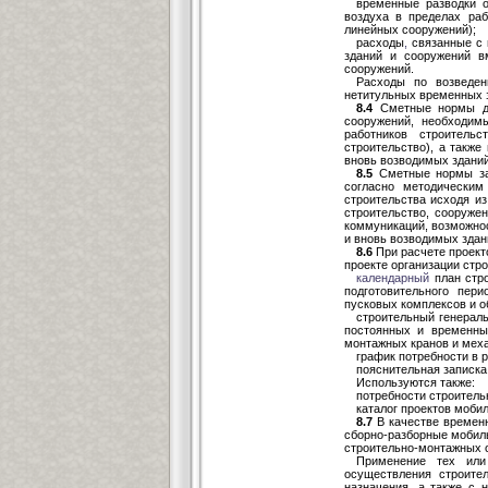
временные разводки о
воздуха в пределах раб
линейных сооружений);
расходы
,
связанные с 
зданий и сооружений в
сооружений.
Расходы по возведен
нетитульных временных 
8.4
Сметные нормы до
сооружений, необходим
работников строительс
строительство), а такж
вновь возводимых здани
8.5
Сметные нормы зат
согласно методически
строительства исходя из
строительство, сооруже
коммуникаций, возможно
и вновь возводимых здан
8.6
При расчете проект
проекте организации стр
календарный
план стро
подготовительного пер
пусковых комплексов и о
строительный генерал
постоянных и временны
монтажных кранов и меха
график потребности в р
пояснительная записка 
Используются также:
потребности строитель
каталог проектов моби
8.7
В качестве времен
сборно-разборные мобиль
строительно-монтажных о
Применение тех ил
осуществления строите
назначения, а также с 