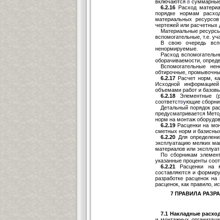
включаются
в
суммарные 
6.2.16
Расход материа
порядке нормам расхо
материальных ресурсов
чертежей или расчетных 
Материальные ресурсы 
вспомогательные, т.е. у
В свою очередь всп
ненормируемые.
Расход вспомогатель
оборачиваемости, опред
Вспомогательные нен
обтирочные, промывочные
6.2.17
Расчет норм, ка
Исходной информацией
объемами работ и базовы
6.2.18
Элементные (р
соответст
в
ующие сборник
Детальный порядок ра
предусматривается Мето
норм на монтаж оборудо
6.2.19
Расценки на мон
сметных норм и базисных
6.2.20
Для определени
эксплуатацию мелких ма
материалов или эксплуа
По сборникам элемен
указанные проценты соо
6.2.21
Расценки на 
составляются и формир
разработке расценок на
расценок, как правило, и
7 ПРАВИЛА РАЗР
7.1 Накладные расхо
и монтажных организаци