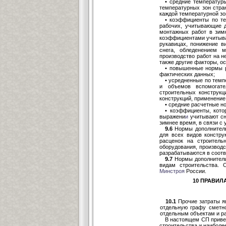
• средние температур
температурных зон стра
каждой температурной зо
• коэффициенты по те
рабочих, учитывающие д
монтажных работ в зим
коэффициентами учитываю
рукавицах, понижение в
снега, обледенением м
производство работ на н
также другие факторы, о
• повышенные нормы р
фактических данных;
• усредненные по тем
и объемов вспомогате
строительных конструкц
конструкций, применение 
• средние расчетные н
• коэффициенты, кото
выражени
и
учитывают сн
зимнее время, в связи с
9.6
Нормы дополнительн
для всех видов констру
расценок на строител
оборудования, производ
разрабатываются в соот
9.7
Нормы дополнительн
видам строительства. 
Минстроя
России.
10 ПРАВИЛ
10.1
Прочие затраты я
отдельную графу сметно
отдельным объектам и р
В настоящем СП привед
строительства и наиболе