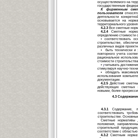
осуществляемого на тер
государственным федера
К фирменным сме
пользователя
относят
деятельности конкретно
основывается на нормат
территориального уровня
4.2.3
Все сметные норм
4.2.4
Сметные нормат
определению стоимости 
• соответствовать о
строительстве, обеспеч
различных видов проектн
• быть технически и 
повторного учета соотв
рациональное использов
стоимости строительства
•
у
читывать достижения
стимулируя научно-техни
• обладать максималь
использования компьюте
документации.
4.2.5
Дейст
в
ие сметны
действующих сметных н
новыми, более прогресс
4.3 Содержани
4.3.1
Содержание, по
соответствовать тр
е
бо
строительстве. Основны
Сметные нормативы 
положения, направленн
строительной продукци
соответствии с областью
4.3.2
Сметным нормати