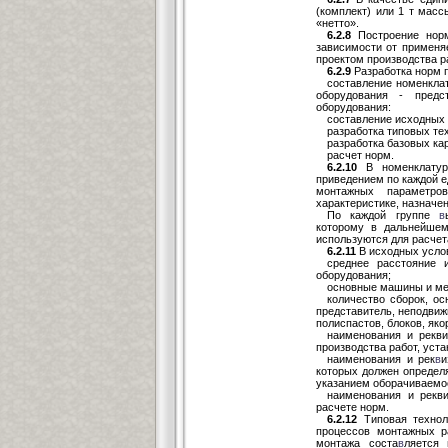
(комплект) или 1 т мас
«нетто».
6.2.8
Построение норм
зависимости от применяе
проектом производства р
6.2.9
Разработка норм 
составление номенклат
оборудования - предс
оборудования:
составление исходных 
разработка типовых те
разработка базовых ка
расчет норм.
6.2.10
В номенклатуре
приведением по каждой е
монтажных параметро
характеристике, назначе
По каждой группе
в
которому в дальнейшем
используются для расчет
6.2.11
В исходных услов
среднее расстояние 
оборудования;
основные машины и ме
количество сборок, ос
представитель, неподвиж
полиспастов, блоков, якоре
наименования и рекви
производства работ, уст
наименования и рек
в
и
которых должен определ
указанием оборачиваемо
наименования и рекви
расчете норм.
6.2.12
Типовая технол
процессов монтажных р
монтажа соста
в
ляется