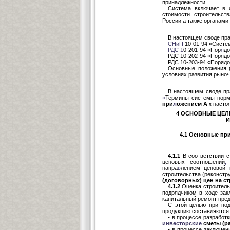
принадлежности
Система включает в 
стоимости строительс
России а также органами
В настоящем своде пр
СНиП
10-01-94 «Систе
РДС
1
0-201-94 «Пор
я
до
РДС 10-202-94 «Порядо
РДС 10-203-94 «Порядо
Основные положения (
условиях развития рыно
В настоящем своде пр
«
Термины системы норм
при
л
ожением А
к
насто
4 ОСНОВНЫЕ ЦЕЛ
И
4.1 Основные пр
4.1.1
В соответствии с
ценовых соотношений
,
напра
в
лением ценовой 
строительства (реконстр
(договорных) цен на с
4.1.2
Оценка строитель
подрядчиком в ходе зак
капитальный ремонт пре
С этой целью при под
продукцию составляются
• в процессе разработ
инвесторские
сметы (ра
• в процессе заключен