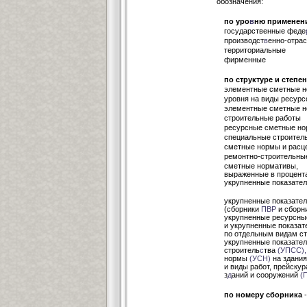
обозначения:
по уро
в
ню применен
государственные феде
производст
в
енно-отр
территориа
фирменные
по структуре и степе
элементные сметные н
уровня на 
элементные сметные н
строитель
ресурсные сметные но
специальные с
сметные нормы и расц
ремонтно-стр
сметные нормативы,
выраженные
укрупненные показате
укрупненные показател
(сборники
ПВР
и с
укрупненные ресурсны
и укрупненные показат
по отдельным 
укрупненные показател
строитель
с
тва
(УПСС),
нормы
(УСН)
на здания
и виды работ, прейску
з
д
аний и сооружений
(
по номеру сборника
-