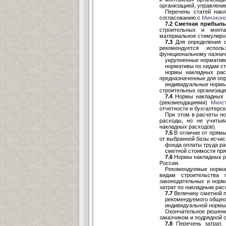
организацией, управлени
Перечень статей нак
согласованию с
Минэкон
7.2 Сметная прибыль
строительных и монта
материальное стимулиро
7.3
Для определения с
рекомендуется испол
функциональному назнач
укрупненные норматив
нормативы по
в
идам с
нормы накладных рас
предназначенные для опр
индивидуальные нормы
строительных организаци
7.4
Нормы накладных
(рекомендациями)
Минс
отчетности и бухгалтерск
При этом в расчеты но
расходы, но не учитыв
накладных расходов).
7.5
В отличие от прямы
от выбранной базы исчис
фонда оплаты труда ра
сметной стоимости пря
7.6
Нормы накладных ра
России.
Рекомендуемые нормат
видам строительства 
законодательных и норм
затрат по накладным рас
7.7
Величину сметной п
рекомендуемого общео
индивидуальной нормы 
Окончательное решени
заказчиком и подрядной 
7.8
Перечень затрат, 