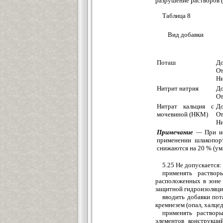
разрушение растворов (
Таблица 8
Вид добавки
Поташ
До
О
Н
Нитрит натрия
Д
О
Нитрат кальция с
Д
мочевиной (НКМ)
О
Ни
Примечание
—
При ис
применении шлакопор
снижаются на 20 % (ум
5.25 Не допускается:
применять раствор
расположенных в зоне
защитной гидроизоляци
вводить добавки по
кремнезем (опал, халцед
применять раствор
элементов конструкци