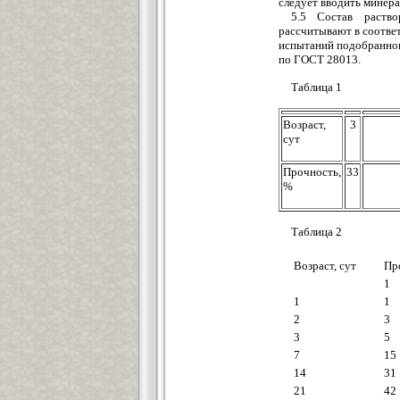
следует вводить минера
5.5 Состав раств
рассчитывают в соотве
испытаний подобранног
по ГОСТ 28013.
Таблица 1
Возраст,
3
сут
Прочность,
33
%
Таблица 2
Возраст, сут
Пр
1
1
1
2
3
3
5
7
15
14
31
21
42