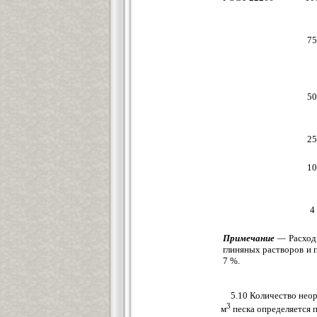
75
50
25
10
4
Примечание
—
Расход
глиняных растворов и 
7 %.
5.10 Количество неор
3
м
песка определяется 