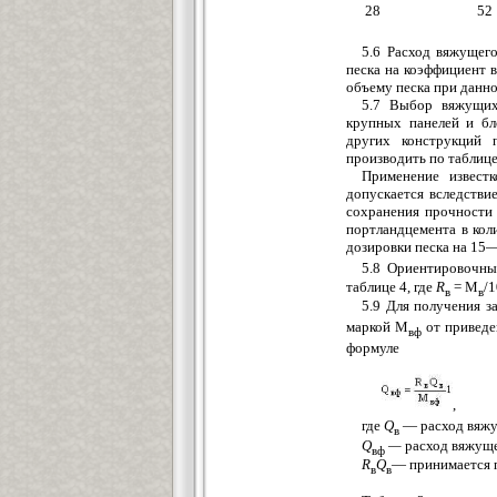
28
52
5.6 Расход вяжущег
песка на коэффициент 
объему песка при данно
5.7 Выбор вяжущих 
крупных панелей и бл
других конструкций 
производить по таблице
Применение извест
допускается вследстви
сохранения прочности
портландцемента в ко
дозировки песка на 15
5.8 Ориентировочны
таблице 4, где
R
= М
/1
в
в
5.9 Для получения 
маркой М
от приведен
вф
формуле
,
где
Q
— расход вяжущ
в
Q
—
расход вяжуще
вф
R
Q
— принимается п
в
в