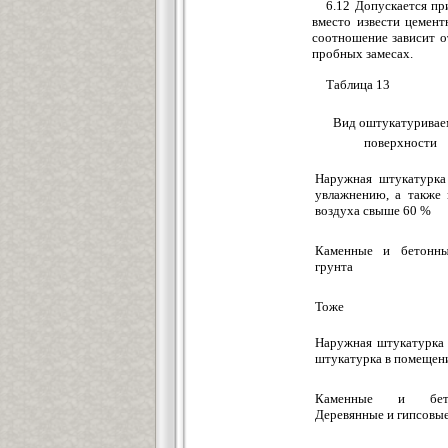
6.12 Допускается п
вместо извести цемен
соотношение зависит о
пробных замесах.
Таблица 13
Вид оштукатуривае
поверхности
Наружная штукатурка 
увлажнению, а также
воздуха свыше 60 %
Каменные и бетонн
грунта
Тоже
Наружная штукатурка 
штукатурка в помещени
Каменные и бет
Деревянные и гипсовы