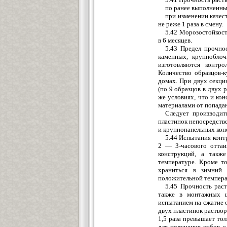
по ранее выполненны
при изменении качест
не реже 1 раза в смену.
5.42 Морозостойкость
в 6 месяцев.
5.43 Предел прочно
каменных, крупноблоч
изготовляются контр
Количество образцов-
домах. При двух секци
(по 9 образцов в двух 
же условиях, что и ко
материалами от попадан
Следует производит
пластинок непосредств
и крупнопанельных кон
5.44 Испытания конт
2 — 3-часового оттаи
конструкций, а такж
температуре. Кроме то
храниться в зимний
положительной температ
5.45 Прочность рас
также в монтажных ш
испытанием на сжатие 
двух пластинок раствор
1,5 раза превышает то
для получения кубов 