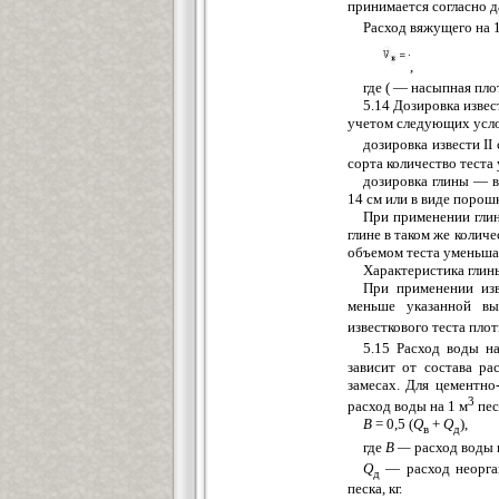
принимается согласно 
Расход вяжущего на 
,
где ( — насыпная пло
5.14 Дозировка извес
учетом следующих усл
дозировка извести II
сорта количество теста
дозировка глины — в
14 см или в виде порош
При применении глин
глине в таком же количе
объемом теста уменьшае
Характеристика глины
При применении изв
меньше указанной вы
известкового теста пло
5.15 Расход воды н
зависит от состава ра
замесах. Для цементн
3
расход воды на 1 м
пе
В
= 0,5 (
Q
+
Q
),
в
д
где
В —
расход воды 
Q
— расход неорган
д
песка, кг.