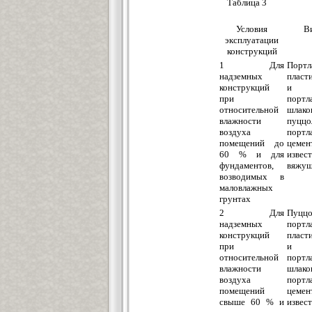
Таблица 3
Условия
В
эксплуатации
конструкций
1 Для
Портл
надземных
пласт
конструкций
и г
при
портл
относительной
шлако
влажности
пуццо
воздуха
портл
помещений до
цемен
60 % и для
извес
фундаментов,
вяжущ
возводимых в
маловлажных
грунтах
2 Для
Пуццо
надземных
портл
конструкций
пласт
при
и г
относительной
портл
влажности
шлако
воздуха
портл
помещений
цемен
свыше 60 % и
извес