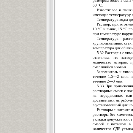
размером более 1 см, а
60 °С.
Известковое и глиня
имеющее температуру н
Температура воды до
Раствор, приготовле
10 °С и выше, 15 °С п
при температуре наруж
Температура рас
крупнопанельных стен,
температура для обычн
5.32 Растворы с хим
отличием, что затво
количество которых п
смерзшийся в комья.
Заполнитель и хими
течение 1,5—2 мин, п
течение 2—3 мин.
5.33 При применени
растворные смеси с по
на передвижных или 
доставляться на рабоч
в установленный для не
Растворы с нитритом 
растворы без химическ
укладки допускается от
смесей с поташом в 
количество СДБ устан