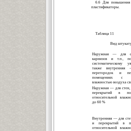
6.6 Для повышения
пластификаторы.
Таблица 11
Вид штукат
Наружная — для ст
карнизов и т.п., п
систематическому у
также внутренняя 
перегородок и пе
помещениях с от
влажностью воздуха с
Наружная — для стен,
перекрытий в по
относительной влажн
до 60 %
Внутренняя — для сте
и перекрытий в п
относительной влажн