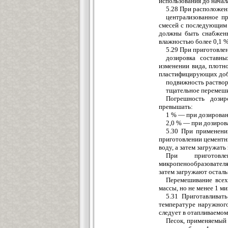
использования до начал
5.28 При расположен
централизованное п
смесей с последующим 
должны быть снабжен
влажностью более 0,1 %
5.29 При приготовле
дозировка составн
изменении вида, плотн
пластифицирующих доба
подвижность раствор
тщательное перемеш
Погрешность дозир
превышать:
1 % — при дозирован
2,0 % — при дозиров
5.30 При применени
приготовлении цементн
воду, а затем загружат
При приготовл
микропенообразователя
затем загружают остал
Перемешивание всех
массы, но не менее 1 ми
5.31 Приготавливат
температуре наружног
следует в отапливаемо
Песок, применяемый 