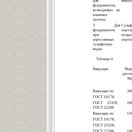
для
вяжу
фундаментов,
возводимых во
влажных
грунтах
3 Для
Сульф
фундаментов
портл
при
пуццо
агрессивных
портл
сульфатных
водах
Таблица 4
Вяжущие
Мар
раств
M
Вяжущие по
30
ГОСТ 10178;
ГОСТ 25328;
20
ГОСТ 22266
Вяжущие по
15
ГОСТ 10178;
ГОСТ 25328;
ГОСТ 22266
10