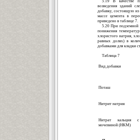
5.19 В качестве п
возведения зданий сл
добавку, состоящую из
массе цемента в пере
приведено в таблице 7.
5.20 При подземной 
понижения температур
хлористого натрия, хло
равных долях) в коли
добавками для кладки с
Таблица 7
Вид добавки
Поташ
Нитрит натрия
Нитрат кальция с
мочевиной (НКМ)