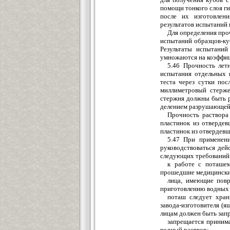
помощи тонкого слоя ги
после их изготовлени
результатов испытаний 
Для определения проч
испытаний образцов-ку
Результаты испытаний
умножаются на коэффиц
5.46 Прочность лет
испытания отдельных 
теста через сутки пос
миллиметровый стерже
стержня должны быть р
делением разрушающей 
Прочность раствора
пластинок из отвердев
пластинок из отвердевш
5.47 При применени
руководствоваться дей
следующих требований
к работе с поташем
прошедшие медицински
лица, имеющие повр
приготовлению водных 
поташ следует хран
завода-изготовителя (
лицам должен быть зап
запрещается принима
водный раствор;