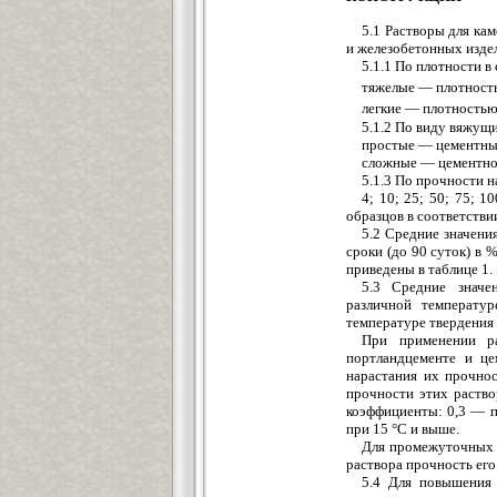
5.1 Растворы для к
и железобетонных изде
5.1.1 По плотности в
тяжелые — плотность
легкие — плотностью
5.1.2 По виду вяжущи
простые — цементные
сложные — цементно-
5.1.3 По прочности н
4; 10; 25; 50; 75; 
образцов в соответстви
5.2 Средние значени
сроки (до 90 суток) в 
приведены в таблице 1.
5.3 Средние значе
различной температу
температуре твердения 
При применении ра
портландцементе и це
нарастания их прочно
прочности этих раство
коэффициенты: 0,3 — п
при 15 °С и выше.
Для промежуточных 
раствора прочность ег
5.4 Для повышения 