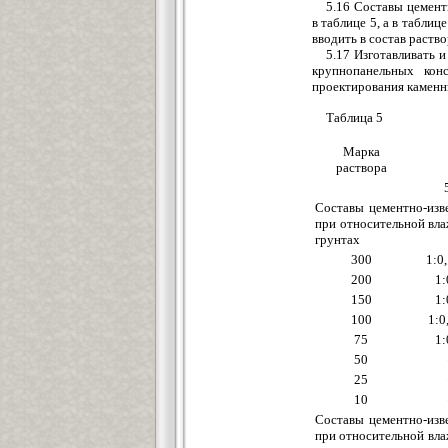
5.16 Составы цемент
в таблице 5, а в табли
вводить в состав раство
5.17 Изготавливать 
крупнопанельных кон
проектирования каменн
Таблица 5
Марка
раствора
Составы цементно-изв
при относительной вл
грунтах
300
1:0
200
1:
150
1:
100
1:0
75
1:
50
25
10
Составы цементно-изв
при относительной вл