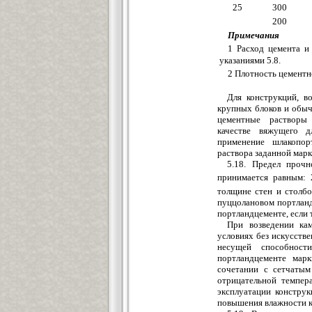
25
300
200
Примечания
1 Расход цемента и
указаниями 5.8.
2 Плотность цементн
Для конструкций, в
крупных блоков и обыч
цементные растворы 
качестве вяжущего д
применение шлакопор
раствора заданной марк
5.18. Предел прочн
принимается равным: 
толщине стен и столбо
пуццолановом портланд
портландцементе, если 
При возведении ка
условиях без искусстве
несущей способнос
портландцементе мар
сочетании с сетчатым
отрицательной темпер
эксплуатации конструк
повышения влажности кл