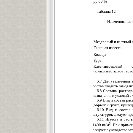
до 60 %
Таблица 12
Наименование 
Мездровый и костный 
Гашеная известь
Квасцы
Бура
Клееизвестковый с
(клей:известковое тест
6.7 Для увеличения 
состав вводить замедли
6.8 Составы раствор
назначения и условий э
6.9 Вид и состав ра
(обрызг и грунт) привед
6.10 Вид и состав 
штукатурок следует при
6.11 Известь в рас
3
1400 кг/м
. При приме
следует руководствоват