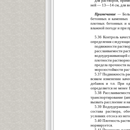
для растворов, прим
ней — 13—14 см, для в
Примечание
—
Боль
бетонных и каменных 
плотных бетонных и к
влажной погоде и при п
5.36 Контроль качес
определения следующих
подвижности раствор
расслаиваемости рас
водоудерживающей с
плотности растворно
предела прочности на
морозостойкости рас
5.37 Подвижность рас
всяком изменении каче
добавок и т.п. При о
определяется не менее 1
5.38 Расслаиваемост
транспортирование (ав
вызвать расслоение и 
5.39 Водоудерживающ
состава раствора, об
условиях отсоса из нег
5.40 Плотность раств
нормируется.
5.41 Прочность раств