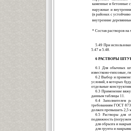
каменные и бетонные с
наружные и внутренни
(в районах с устойчив
внутренние деревянные
* Состав растворов на
5.49 При использова
5.47 и 5.48.
6 РАСТВОРЫ ШТ
6.1 Для обычных шт
известково-гипсовые, г
6.2 Выбор и примене
условий, в которых буд
отдельные конструктивн
6.3 Применение вяжу
данным таблицы 11.
6.4 Заполнителем 
требованиям ГОСТ 8736
должен превышать 2,5 м
6.5 Растворы для 
подвижность (погружен
для обрызга и накры
для грунта и накрывк