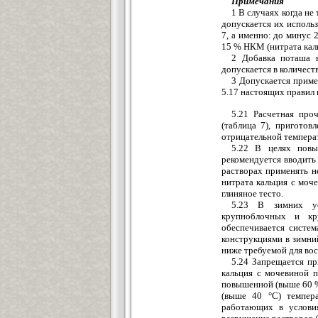
Примечания
1 В случаях когда не
допускается их исполь
7, а именно: до минус 
15 % НКМ (нитрата каль
2 Добавка поташа в
допускается в количест
3 Допускается прим
5.17 настоящих правил
5.21 Расчетная про
(таблица 7), пригото
отрицательной температ
5.22 В целях повы
рекомендуется вводить 
растворах применять н
нитрата кальция с моче
глиняное тесто.
5.23 В зимних ус
крупноблочных и кр
обеспечивается систем
конструкциями в зимни
ниже требуемой для вос
5.24 Запрещается пр
кальция с мочевиной п
повышенной (выше 60 %
(выше 40 °С) темпер
работающих в услови