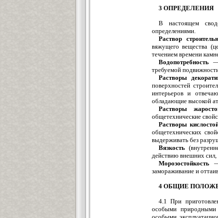
3 ОПРЕДЕЛЕНИЯ
В настоящем свод
определениями.
Раствор строитель
вяжущего вещества (це
течением времени камн
Водопотребность
— 
требуемой подвижности
Растворы декорат
поверхностей строител
интерьеров и отвеча
обладающие высокой а
Растворы жаросто
общетехнические свойс
Растворы кислосто
общетехнических свой
выдерживать без разру
Вязкость
(внутренне
действию внешних сил,
Морозостойкость
—с
замораживание и оттаи
4 ОБЩИЕ ПОЛОЖ
4.1 При приготовле
особыми природными у
особыми эксплуатацио