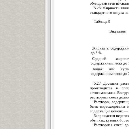
облицовки стен из сили
5.26 Жирность глин
стандартного конуса на
Таблица 9
Вид глины
Жирная с содержани
до 5 %
Средней жирн
содержанием песка до 
Тощая или сугл
содержанием песка до 
5.27 Доставка раст
производится в спе
автосамосвалах. Выгру
растворная смесь должн
Растворы, содержащ
быть израсходованы н
содержащие цемент, — 
Запрещается перевоз
обычных кузовах борто
Растворная смесь д