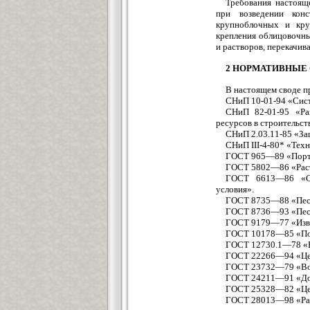
Требования настоящ
при возведении кон
крупноблочных и кру
крепления облицовочны
и растворов, перекачи
2 НОРМАТИВНЫЕ
В настоящем своде п
СНиП 10-01-94 «Сист
СНиП 82-01-95 «Ра
ресурсов в строительст
СНиП 2.03.11-85 «За
СНиП III-4-80* «Техн
ГОСТ 965—89 «Портл
ГОСТ 5802—86 «Раст
ГОСТ 6613—86 «Се
условия».
ГОСТ 8735—88 «Песо
ГОСТ 8736—93 «Песок
ГОСТ 9179—77 «Извес
ГОСТ 10178—85 «Пор
ГОСТ 12730.1—78 «Б
ГОСТ 22266—94 «Цем
ГОСТ 23732—79 «Вода
ГОСТ 24211—91 «Доб
ГОСТ 25328—82 «Цеме
ГОСТ 28013—98 «Рас