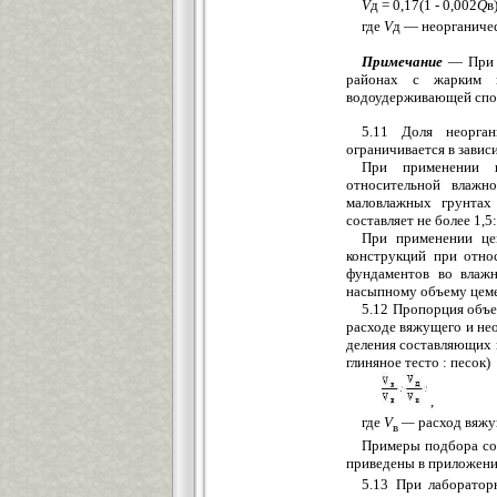
V
д = 0,17(1 - 0,002
Q
в)
где
V
д — неорганичес
Примечание
— При п
районах с жарким и
водоудерживающей спосо
5.11 Доля неорган
ограничивается в завис
При применении ц
относительной влаж
маловлажных грунтах
составляет не более 1,5:
При применении цем
конструкций при отно
фундаментов во влажн
насыпному объему цемен
5.12 Пропорция объе
расходе вяжущего и нео
деления составляющих 
глиняное тесто : песок)
,
где
V
—
расход вяжу
в
Примеры подбора сос
приведены в приложени
5.13 При лаборатор