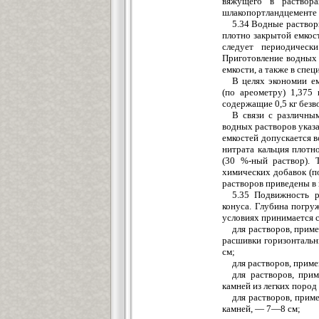
вяжущего в раствор
шлакопортландцементе (
5.34 Водные раствор
плотно закрытой емкос
следует периодическ
Приготовление водных 
емкости, а также в спе
В целях экономии е
(по ареометру) 1,375 
содержащие 0,5 кг безво
В связи с различны
водных растворов указ
емкостей допускается 
нитрата кальция плотн
(30 %-ный раствор). 
химических добавок (п
растворов приведены в
5.35 Подвижность р
конуса. Глубина погру
условиях принимается 
для растворов, прим
расшивки горизонтальн
см;
для растворов, прим
для растворов, при
камней из легких пород 
для растворов, прим
камней, — 7—8 см;