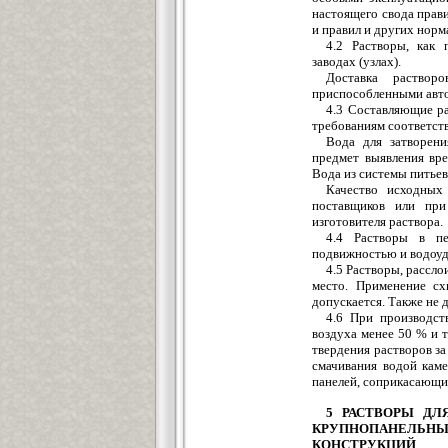
настоящего свода прав
и правил и других нор
4.2 Растворы, как 
заводах (узлах).
Доставка раствор
приспособленными авт
4.3 Составляющие ра
требованиям соответст
Вода для затворен
предмет выявления вр
Вода из системы питье
Качество исходных
поставщиков или при
изготовителя раствора.
4.4 Растворы в п
подвижностью и водоу
4.5 Растворы, рассл
место. Применение сх
допускается. Также не 
4.6 При производст
воздуха менее 50 % и 
твердения растворов за 
смачивания водой кам
панелей, соприкасающи
5 РАСТВОРЫ Д
КРУПНОПАНЕЛЬ
КОНСТРУКЦИЙ