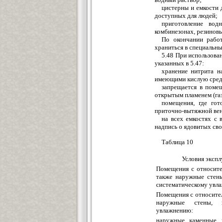
цистерны и емкости 
доступных для людей;
приготовление во
комбинезонах, резиновы
По окончании рабо
храниться в специальны
5.48 При использова
указанных в 5.47:
хранение нитрита н
имеющими кислую среду
запрещается в помещ
открытым пламенем (газо
помещения, где го
приточно-вытяжной вен
на всех емкостях с
надпись о ядовитых сво
Таблица 10
Условия эксп
Помещения с относите
также наружные стены
систематическому увл
Помещения с относител
наружные стены, н
увлажнению:
наружные каменные 