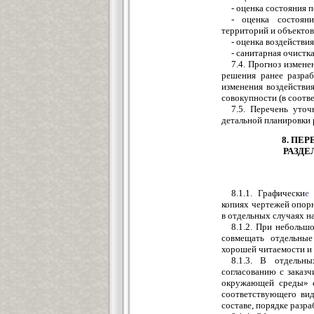
- оценка состояния п
- оценка состоян
территорий и объектов
- оценка воздействи
- санитарная очистк
7.4. Прогноз измене
решения ранее разраб
изменения воздействи
совокупности (в соотв
7.5. Перечень уто
детальной планировки 
8. ПЕ
РАЗДЕ
8.1.1. Графически
е
копиях чертежей опорн
в отдельных случаях н
8.1.2. При небольш
совмещать отдельны
хорошей читаемости и
8.1.3. В отдельн
согласованию с заказ
окружающей среды» с
соответствующего вид
составе, порядке разр