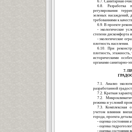
6.7. Санитарная очи
6.8. Разработка
регулирования терри
зеленых насаждений, 
требованиями к качес
6.9. В проекте реко
- экологические ус
степени дискомфорта и
- экологические огр
плотность населения.
6.10. При реконст
плотность, этажность,
историческими особе
органами санитарно-э
7. 
ГРАДО
7.1. Анализ эколо
разработанной градост
7.2. Краткая характ
7.2. Микроклимати
режима и условий пров
7.3. Комплексная 
учетом влияния вне
города, проекта детал
- оценка состояния 
- оценка гидрогеоло
- оценка состояния 