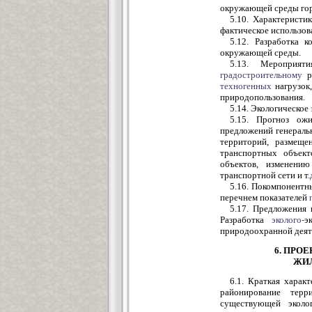
окружающей среды горо
5.10. Характеристи
фактическое использов
5.12. Разработка 
окружающей среды.
5.13. Мероприя
градостроительному
ра
техногенных
нагрузок,
природопользования.
5.14. Экологическое
5.15. Прогноз ож
предложений генераль
территорий, размеще
транспортных объект
объектов, изменению
транспортной сети и т.
5.16. Покомпонентн
перечнем показателей
5.17. Предложения 
Разработка
эколого-
э
природоохранной деят
6. ПРО
ЖИЛ
6.1. Краткая харак
районирование терр
существующей эколо