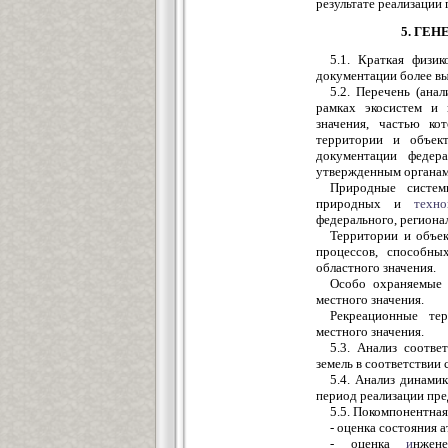
результате реализации 
5. ГЕ
5.1. Краткая физик
документации более вы
5.2. Перечень (ана
рамках экосистем и 
значения, частью ко
территории и объект
документации федера
утвержденным органами
Природные систем
природных и
техно
федерального, регионал
Территории и объе
процессов, способны
областного значения.
Особо охраняемые 
местного значения.
Рекреационные тер
местного значения.
5.3. Анализ соотв
земель в соответствии 
5.4. Анализ динами
период реализации пре
5.5. Покомпонентна
- оценка состояния 
- оценка
и
нжен