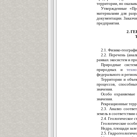
территории, но оказыв
Утвержденные «Пр
материалами для раз
документации. Заказч
предприятия.
2. Г
2.1. Физико-географ
2.2. Перечень (ана
рамках экосистем и пр
Природные систем
природных и
техно
федерального и регион
Территории и объе
процессов, способны
значения.
Особо охраняемые 
значения.
Рекреационные терри
2.3. Анализ соотве
земель в соответствии 
2.4. Геологическое с
Геологические особе
Недра, площади зале
2.5. Гидрогеологиче