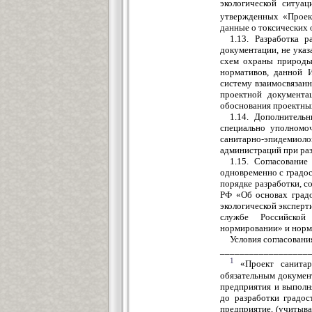
экологической ситуа
утвержденных «Проек
данные о токсических
1.13. Разработка 
документации, не ука
схем охраны природы,
нормативов, данной 
систему взаимосвязан
проектной документа
обоснования проектны
1.14. Дополнитель
специально уполномо
санитарно-эпидемиол
администраций при раз
1.15. Согласовани
одновременно с градо
порядке разработки, с
РФ «Об основах градо
экологической экспер
службе Российской
нормировании» и норм
Условия согласовани
__________________
1
«Проект санитар
обязательным докумен
предприятия и выполн
до разработки градос
предприятие, (учитыв