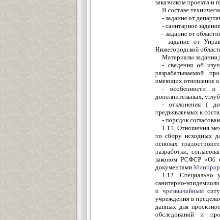
заказчиком проекта и 
В составе техническ
- задание от департ
- санитарное задани
- задание от област
- задание от Упра
Нижегородской област
Материалы задания 
- сведения об изу
разрабатываемой про
имеющих отношение к 
- особенности и 
дополнительных, углу
- отклонения
(
доп
предъявляемых к соста
- порядок согласова
1.11. Отношения ме
по сбору исходных д
осно
в
ах
г
ра
д
ос
т
роит
е
разработки, согласов
законом РСФСР
«
Об 
документами
Минприр
1.12. Специально
санитарно-эпидемиоло
и
чрезвычайным
ситу
учреждения в предела
данных для проектир
обследований и прог