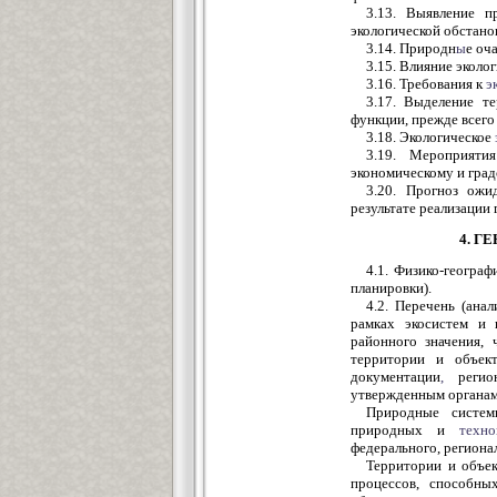
3.13. Выявление п
экологической обстано
3.14. Природн
ы
е оч
3.15. Влияние эколо
3.16. Требования к
э
3.17. Выделение 
функции, прежде всего
3.18. Экологическое
3.19. Мероприяти
экономическому и гра
3.20. Прогноз ожи
результате реализации
4. Г
4.1. Физико-геогра
планировки).
4.2. Перечень (ана
рамках экосистем и 
районного значения, 
территории и объект
документации
,
регион
утвержденным органами
Природные систем
природных и
техно
федерального, регионал
Территории и объе
процессов, способны