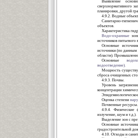
Выявление основ
сверхнормативного за
планировки, другой гр
4.9.2. Водные объек
Санитарно-гигиенич
объектов.
Характеристика гидр
Водо-охранные
зон
источников питьевого 
Основные источник
источники (по данным 
области). Промышленн
Основные
водох
водоотведение).
Мощность существу
сброса очищенных сток
4.9.3. Почвы.
Уровень загрязнен
концентрации химическ
Эпидемиологическое
Оценка степени
нар
Почвенные ресурсы.
4.9.4. Физические
излучение, шум и т.д.).
Выделение зон с пр
Основные источник
градостроительной док
4.10. Отходы и сани