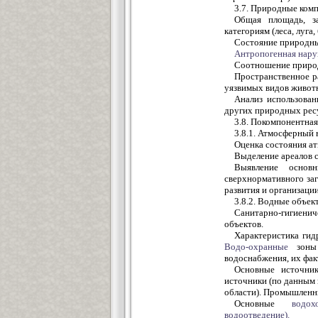
3.7. Природные ком
Общая площадь, з
категориям (леса, луга,
Состояние природны
Антропогенная
нару
Соотношение приро
Пространственное р
уязвимых видов животн
Анализ использован
других природных рес
3.8. Покомпонентна
3.8.1. Атмосферный 
Оценка состояния ат
Выделение ареалов 
Выявление основ
сверхнормативного за
развития и организаци
3.8.2. Водные объек
Санитарно-гигиенич
объектов.
Характеристика гид
Водо-охранные
зоны 
водоснабжения, их фак
Основные источник
источники (по данным 
области). Промышленн
Основные
водох
водоотведение).