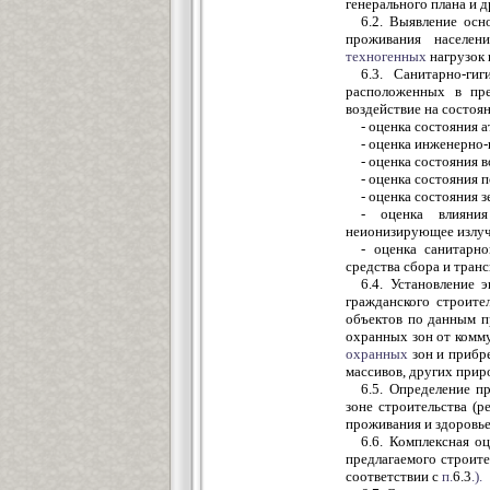
генерального плана и 
6.2. Выявление ос
проживания населен
техногенных
нагрузок 
6.3. Санитарно-гиг
расположенных в пре
воздействие на состо
- оценка состояния 
- оценка инженерно-
- оценка состояния 
- оценка состояния п
- оценка состояния 
- оценка влияния
неионизирующее излуч
- оценка санитарн
средства сбора и тран
6.4. Установление
гражданского строите
объектов по данным п
охранных зон от комм
охранных
зон и прибре
массивов, других прир
6.5. Определение п
зоне строительства (р
проживания и здоровье
6.6. Комплексная о
предлагаемого строите
соответствии с
п.
6.3
.).