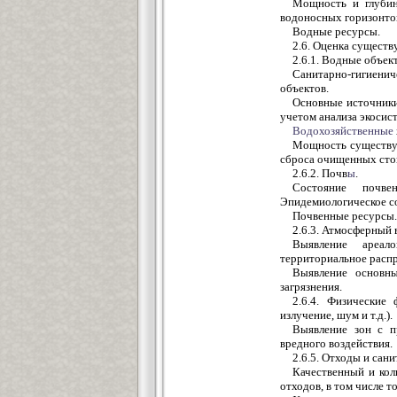
Мощность и глубин
водоносных горизонто
Водные ресурсы.
2.6. Оценка сущест
2.6.1. Водные объек
Санитарно-гигиенич
объектов.
Основные источники
учетом анализа экосист
Водохозяйственные
Мощность существу
сброса очищенных сток
2.6.2. Почв
ы
.
Состояние почв
Эпидемиологическое с
Почвенные ресурсы.
2.6.3. Атмосферный 
Выявление ареал
территориальное распр
Выявление основны
загрязнения.
2.6.4. Физические
излучение, шум и т.д.).
Выявление зон с п
вредного воздействия.
2.6.5. Отходы и сан
Качественный и ко
отходов, в том числе 