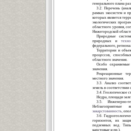
генерального плана ра
3.2. Перечень (ана
рамках экосистем и п
которых является терр
экологических програ
областного уровня, со
Нижегородской области
Природные систем
природных и
техно
федерального, регионал
Территории и объе
процессов, способны
областного значения.
Особо охраняемые 
значения.
Рекреационные тер
местного значения.
3.3. Анализ соотве
земель в соответствии 
3.4. Геологическое с
Недра, площади зале
3.5. Инженерно-г
Неблагоприятные
закарстованность,
опол
3.6. Гидрогеологич
горизонтов, их защи
подземных вод. Тип
карстовые и пр.).