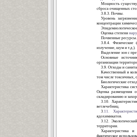
Мощность существу
сброса очищенных сток
3.8.3. Почвы.
Уровень загрязнен
концентрации химическ
Эпидемиологическое
Оценка степени
нар
Почвенные ресурсы.
3.8.4. Физические
излучение, шум и т.д.).
Выделение зон с пр
Основные источни
организации территори
3.9. Отходы и санит
Качественный и кол
том числе токсичных, 
Биологические отхо
Характеристика сис
Оценка размещения об
складированию и захо
3.10. Характерист
ветлечебниц.
3
.11.
Характерис
ядохимикатов.
3.12. Экологически
территории.
Характеристика и
фактическое использов