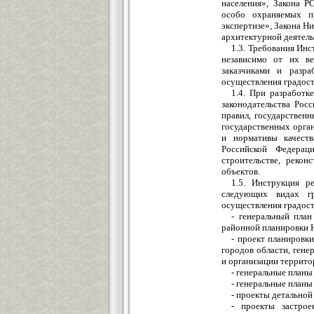
населения», Закона 
особо охраняемых пр
экспертизе», Закона Н
архитектурной деятель
1.3. Требования Инс
независимо от их ве
заказчиками и разра
осуществления градост
1.4. При разработк
законодательства Рос
правил, государственн
государственных орган
и нормативы качест
Российской Федерац
строительстве, реко
объектов.
1.5. Инструкция р
следующих видах гр
осуществления градост
- генеральный план
районной планировки 
- проект планировк
городов области, гене
и организации террит
- генеральные планы
- генеральные планы
- проекты детальной
- проекты застрое