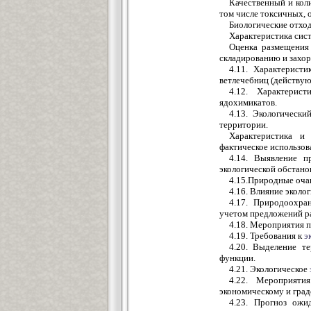
Качественный и кол
том числе токсичных, 
Биологические отхо
Характеристика сист
Оценка размещения 
складированию и захо
4.11. Характерист
ветлечебниц (действую
4.12. Характерис
ядохимикатов.
4.13. Экологически
территории.
Характеристика и
фактическое использов
4.14. Выявление п
экологической обстано
4.15.Природные очаг
4.16. Влияние эколо
4.17. Природоохр
учетом предложений р
4.18. Мероприятия 
4.19. Требования к
э
4.20. Выделение 
функции.
4.21. Экологическое
4.22. Мероприяти
экономическому и гра
4.23. Прогноз ожи