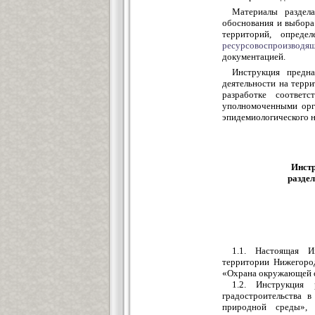
Материалы раздел
обоснования и выбора
территорий, опреде
ресурсовоспроизводя
документацией.
Инструкция предна
деятельности на терр
разработке соответс
уполномоченными орга
эпидемиологического н
Инстр
разде
1.1. Настоящая И
территории Нижегород
«Охрана окружающей с
1.2. Инструкция
градостроительства 
природной среды», 