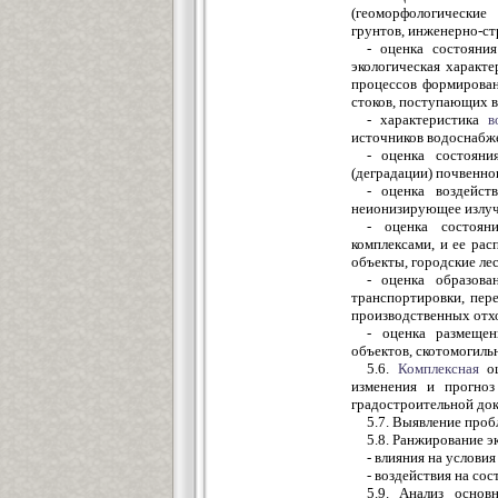
(геоморфологически
грунтов, инженерно-ст
- оценка состояния
экологическая характ
процессов формирован
стоков, поступающих в
- характеристика
в
источников водоснабже
- оценка состояни
(деградации) почвенно
- оценка воздейст
неионизирующее излуче
- оценка состоян
комплексами, и ее ра
объекты, городские лес
- оценка образован
транспортировки, пер
производственных отхо
- оценка размещен
объектов, скотомогил
5.6.
Комплексная
оц
изменения и прогноз
градостроительной док
5.7. Выявление про
5.8. Ранжирование э
- влияния на услови
- воздействия на со
5.9. Анализ основ