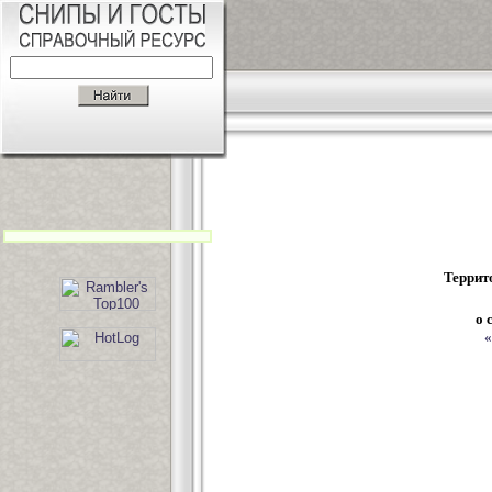
Террит
о 
«