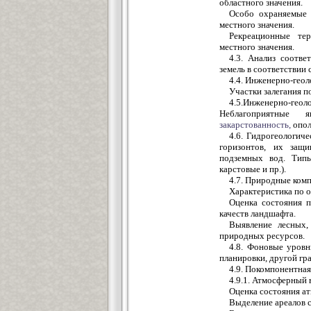
областного значения.
Особо охраняемые 
местного значения.
Рекреационные тер
местного значения.
4.3. Анализ соотв
земель в соответствии 
4.4. Инженерно-геол
Участки залегания п
4.5.Инженерно-ге
Неблагоприятные
закарстованность,
опол
4.6. Гидрогеологич
горизонтов, их защи
подземных вод. Тип
карстовые и пр.).
4.7. Природные ком
Характеристика по ос
Оценка состояния 
качеств ландшафта.
Выявление лесных,
природных ресурсов.
4.8. Фоновые уровн
планировки, другой гр
4.9. Покомпонентна
4.9.1. Атмосферный 
Оценка состояния ат
Выделение ареалов 