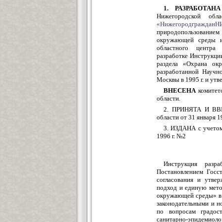
1. РАЗРАБОТАНА
Нижегородской об
«НижегородгражданНИ
природопользовани
окружающей среды и
областного центра 
разработке Инструкци
раздела «Охрана ок
разработанной Научно
Москвы в 1995 г. и ут
ВНЕСЕНА
комитето
области.
2. ПРИНЯТА И ВВЕ
области от 31 января 19
3. ИЗДАНА с учетом
1996 г. №2
Инструкция разр
Постановлением Госс
согласования и утве
подход и единую мето
окружающей среды» в 
законодательными и н
по вопросам градос
санитарно-эпидемиолог