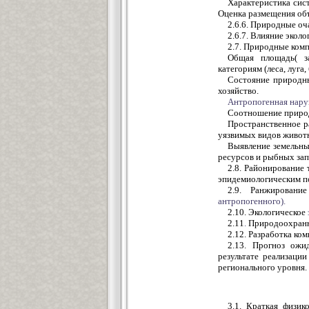
Характеристика сис
Оценка размещения объ
2.6.6. Природные оч
2.6.7. Влияние экол
2.7. Природные ком
Общая площадь( з
категориям (леса, луга,
Состояние природны
хозяйство.
Антропогенная
нару
Соотношение приро
Пространственное р
уязвимых видов животн
Выявление земельны
ресурсов и рыбных зап
2.8. Районирование
эпидемиологическим п
2.9. Ранжировани
антропогенного).
2.10. Экологическое
2.11
.
Природоохранна
2.12. Разработка к
2.13. Прогноз ожи
результате реализаци
регионального уровня.
3.1. Краткая физик