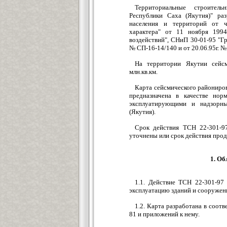
Территориальные строител
Республики Саха (Якутия)" ра
населения и территорий от ч
характера" от 11 ноября 199
воздействий", СНиП 30-01-95 "Гр
№ СП-16-14/140 и от 20.06.95г. №
На территории Якутии сейс
млн.кв.км.
Карта сейсмического райониров
предназначена в качестве нор
эксплуатирующими и надзорны
(Якутия).
Срок действия TCH 22-301-97
уточнены или срок действия п
1. Об
1.1. Действие TCH 22-301-97 
эксплуатацию зданий и сооружен
1.2. Карта разработана в соот
81 и приложений к нему.