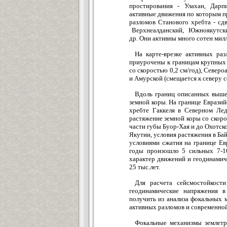
простирования - Улахан, Дарпи
активные движения по которым пр
разломов Станового хребта - сд
Верхнеалданский, Южноякутский
др. Они активны много сотен милл
На карте-врезке активных ра
приурочены к границам крупных 
со скоростью 0,2 см/год), Северо
и Амурской (смещается к северу с
Вдоль границ описанных выше
земной коры. На границе Еврази
хребте Гаккеля в Северном Ле
растяжение земной коры со скорос
части губы Буор-Хая и до Охотск
Якутии, условия растяжения в Ба
условиями сжатия на границе Ев
годы произошло 5 сильных 7-1
характер движений и геодинамич
25 тыс.лет.
Для расчета сейсмостойкост
геодинамические напряжения 
получить из анализа фокальных м
активных разломов и современно
Фокальные механизмы землетр