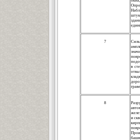
окна
Опро
Набл
штук
здан
един
7
Силь
ампл
знач
повр
подо
в ст
отва
клад
доро
грав
8
Разр
авто
желе
и ск
кирп
повр
Прои
башн