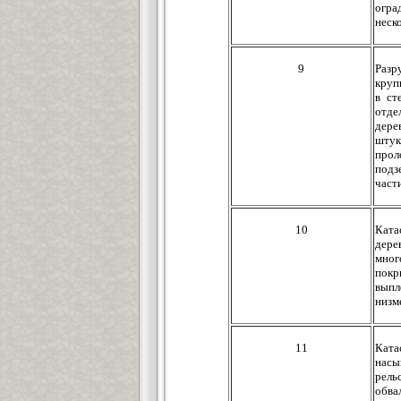
огра
неск
9
Разр
круп
в ст
отде
дере
штук
прол
подз
част
10
Ката
дере
мног
покр
выпл
низм
11
Ката
насы
рель
обва