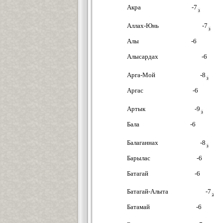
Акра -7
Аллах-Юнь -7
Алы -6
Алысардах -6
Арга-Мой -8
Аргас -6
Артык -9
Бала -6
Балаганнах -8
Барылас -6
Батагай -6
Батагай-Алыта -7
Батамай -6