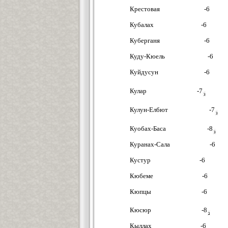
Крестовая -6
Кубалах -6
Куберганя -6
Куду-Кюель -6
Куйдусун -6
Кулар -7
Кулун-Елбют -7
Куобах-Баса -8
Куранах-Сала -6
Кустур -6
Кюбеме -6
Кюпцы -6
Кюсюр -8
Кыллах -6