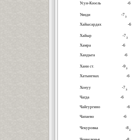
Усун-Кюель -6
Уянди -7
Хайысардах -6
Хайыр -7
Хамра -6
Хандыга -6
Хани ст. -9
Хатынгнах -6
Хонуу -7
Чагда -6
Чайгургино -6
Чапаево -6
Чекуровка -8
Ченкеленья -8