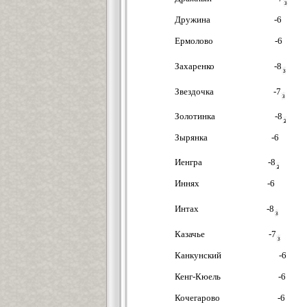
Дружина -6
Ермолово -6
Захаренко -8
Звездочка -7
Золотинка -8
Зырянка -6
Иенгра -8
Иннях -6
Интах -8
Казачье -7
Канкунский -6
Кенг-Кюель -6
Кочегарово -6