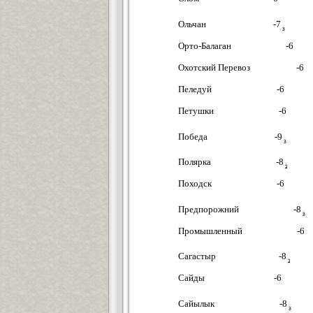
Ольчан -7
Орто-Балаган -6
Охотский Перевоз -6
Пеледуй -6
Петушки -6
Победа -9
Полярка -8
Походск -6
Предпорожний -8
Промышленный -6
Сагастыр -8
Сайды -6
Сайылык -8