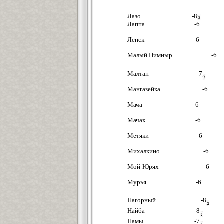
Лазо -8
Лаппа -6
Ленск -6
Малый Нимныр -6
Малтан -7
Мангазейка -6
Мача -6
Мачах -6
Метяки -6
Михалкино -6
Мой-Юрях -6
Мурья -6
Нагорный -8
Найба -8
Намы -7