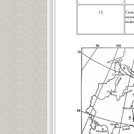
12
Силь
назе
появ