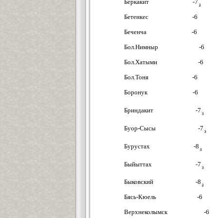
Беркакит -7
Бетенкес -6
Беченча -6
Бол.Нимныр -6
Бол.Хатыми -6
Бол.Тоня -6
Боронук -6
Бриндакит -7
Буор-Сысы -7
Бурустах -8
Быйыттах -7
Быковский -8
Бясь-Кюель -6
Верхнеколымск -6