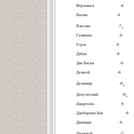
Верхоянск -6
Витим -6
Власово -7
Галявино -6
Горла -6
Дабан -6
Две Виски -6
Дельгей -6
Делянкир -9
Депутатский -8
Джаргалах -6
Джебарики-Хая -6
Дикимдя -6
Дражный -7