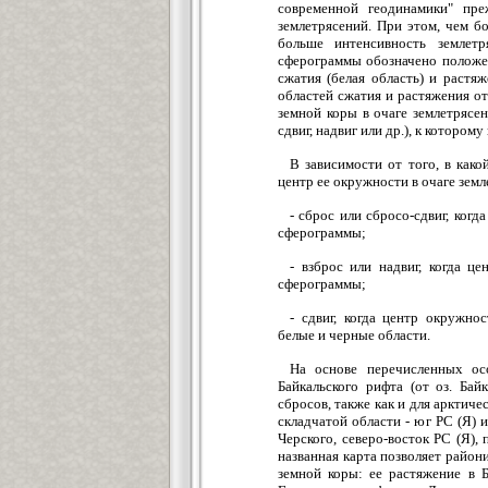
современной геодинамики" пре
землетрясений. При этом, чем б
больше интенсивность землет
сферограммы обозначено положен
сжатия (белая область) и растя
областей сжатия и растяжения о
земной коры в очаге землетрясен
сдвиг, надвиг или др.), к которо
В зависимости от того, в как
центр ее окружности в очаге зем
- сброс или сбросо-сдвиг, ког
сферограммы;
- взброс или надвиг, когда ц
сферограммы;
- сдвиг, когда центр окружно
белые и черные области.
На основе перечисленных ос
Байкальского рифта (от оз. Бай
сбросов, также как и для арктиче
складчатой области - юг PC (Я) 
Черского, северо-восток PC (Я),
названная карта позволяет райо
земной коры: ее растяжение в Б