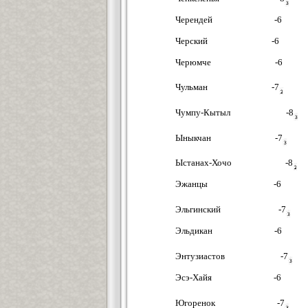
Черендей -6
Черский -6
Черюмче -6
Чульман -7
Чумпу-Кытыл -8
Ыныкчан -7
Ыстанах-Хочо -8
Эжанцы -6
Эльгинский -7
Эльдикан -6
Энтузиастов -7
Эсэ-Хайя -6
Югоренок -7