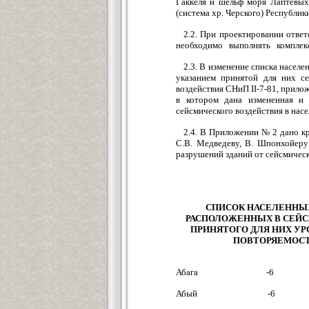
Гаккеля и шельф моря Лаптевых)
(система хр. Черского) Республик
2.2. При проектировании отве
необходимо выполнять комплек
2.3. В изменение списка насел
указанием принятой для них се
воздействия СНиП II-7-81, прило
в котором дана измененная и 
сейсмического воздействия в нас
2.4. В Приложении № 2 дано к
С.В. Медведеву, В. Шпонхойеру 
разрушений зданий от сейсмичес
СПИСОК НАСЕЛЕННЫХ
РАСПОЛОЖЕННЫХ В СЕЙСМ
ПРИНЯТОГО ДЛЯ НИХ УР
ПОВТОРЯЕМОСТ
Абага -6
Абый -6