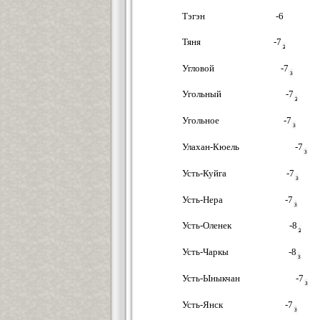
Тэгэн -6
Тяня -7
Угловой -7
Угольный -7
Угольное -7
Улахан-Кюель -7
Усть-Куйга -7
Усть-Нера -7
Усть-Оленек -8
Усть-Чаркы -8
Усть-Ыныкчан -7
Усть-Янск -7