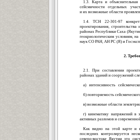
1.3. Карта и объяснительна
сейсмичности отдельных участк
и их возможные области проявлен
1.4. TCH 22-301-97 конкре
проектирования, строительства
районах Республики Саха (Якути
геокриологическим условиям, на
наук СО РАН, АН PC (Я) и Госэксп
2. Треб
2.1. При составлении проек
районах зданий и сооружений сле
а) интенсивность сейсмическо
б) повторяемость сейсмическог
в) возможные области землетря
г) кинематику напряжений в э
активных разломов и современно
Как видно на этой карте и к
последних контролируется нес
северо-востоке Якутии это сист