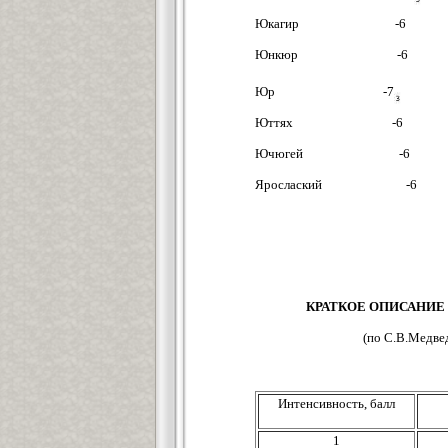
Юкагир -6
Юнкюр -6
Юр -7
Юттях -6
Ючюгей -6
Ярослаский -6
КРАТКОЕ ОПИСАНИЕ
(по С.В.Медве
Интенсивность, балл
1