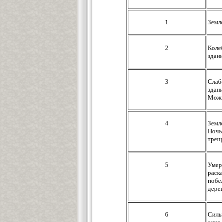
1
Земл
2
Коле
здан
3
Слаб
здан
Можн
4
Земл
Ночь
трещ
5
Умер
раск
побе
дере
6
Силь