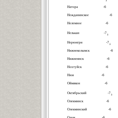
Натора -6
Нежданинское -6
Нелемное -6
Нелькан -7
Нерюнгри -7
Нижнеколымск -6
Нижнеянск -6
Нохтуйск -6
Нюя -6
Оймякон -6
Октябрьский -7
Олекминск -6
Олекминский -6
Олом -6