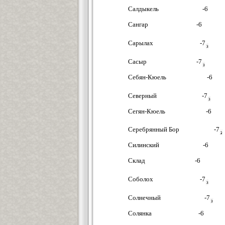
Салдыкель -6
Сангар -6
Сарылах -7
Сасыр -7
Себян-Кюель -6
Северный -7
Сегян-Кюель -6
Серебрянный Бор -7
Силинский -6
Склад -6
Соболох -7
Солнечный -7
Солянка -6