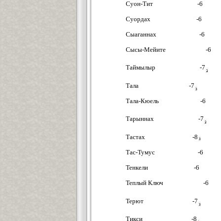
Суон-Тит -6
Суордах -6
Сыаганнах -6
Сысы-Мейите -6
Таймылыр -7
Тала -7
Тала-Кюель -6
Тарыннах -7
Тастах -8
Тас-Тумус -6
Тенкели -6
Теплый Ключ -6
Терют -7
Тикси -8