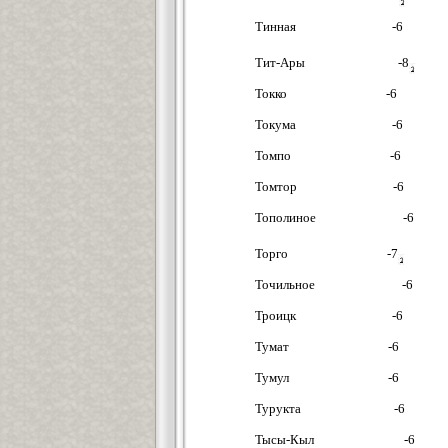
Тинная -6
Тит-Ары -8
Токко -6
Токума -6
Томпо -6
Томтор -6
Тополиное -6
Topгo -7
Точильное -6
Троицк -6
Тумат -6
Тумул -6
Турукта -6
Тысы-Кыл -6