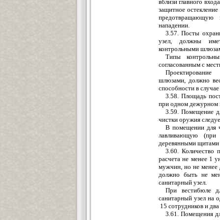
вблизи г
л
авного вход
з
ащитное остекление
предотвращающу
ю
в
нападении.
3.57. Посты охра
у
з
ел, должны им
контрольными шлю
за
Типы контрольн
ы
сог
л
асованным с мес
Проектирование
ш
люзами,
до
л
жно ве
способности в случа
3.58. Площадь пос
при о
д
ном
дежурном
3.59. Помещение 
чистки оружия следуе
В помещении для 
лавливающую
(
при
деревянными
щ
итами
3.60. Количество 
расч
е
та не менее 1 у
мужчин, но н
е
менее 
должно быть не мен
санитарный у
з
ел.
При
в
естибюл
е
дл
санитарный узе
л
на о
15 сотрудников и д
в
а
3.61. Помещения д