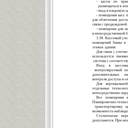
- кассы по прие
размещаться
в
з
он
- вход в
к
ла
д
ову
ю
ц
-
помещения
касс п
для облегчения доста
связи с предкладовой.
-
помещение
д
л
я э
в
н
епосредст
в
енной б
3.38. Кассовый узе
помещений
банка и 
этажах
з
дания.
Для свя
з
и с
учетно
исполь
з
у
е
тся
пневмо
сист
е
ма с
соответст
Вход в кассов
контролируемый по
дополнительных эв
контроля доступа и о
Для в
е
ртикально
й
отдельные т
е
хнолог
непосредственно
н
ар
Вс
е
поме
щ
ения к
Планировочно-технол
транспортировку ц
в
о
з
можность набл
ю
д
е
Ступенчатые пер
допускаются. При н
е