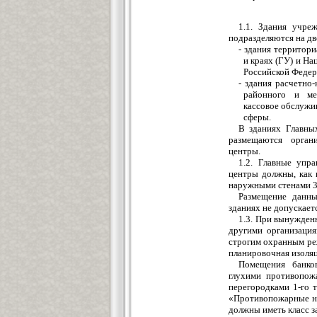
1.1. Здания учре
подразделяются на дв
- здания территор
и краях (ГУ) и На
Российской Федер
- здания расчетно
районного и ме
кассовое обслужи
сферы.
В зданиях Главных
размещаются орган
центры.
1.2. Главные упра
центры должны, как 
наружными стенами 3-
Размещение данн
зданиях не допускает
1.3. При вынужден
другими организация
строгим охранным ре
планировочная изоля
Помещения банко
глухими противопож
перегородками 1-го 
«Противопожарные но
должны иметь класс з