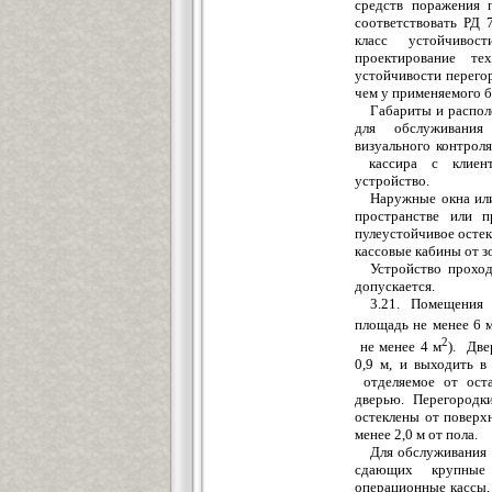
средств поражения 
соот
в
етст
в
овать
РД
7
класс устойчивос
проектирование 
устойчивости перего
чем у прим
е
няемого б
Габари
т
ы и распо
для обслуживания
визуального контроля
кассира с
к
ли
е
н
устройство.
Наружные окна или
пространстве или п
пулеустойчивое
остек
кассо
в
ы
е
кабины от
з
Устройство прохо
допускается.
3
.21. Помещения 
пл
о
щадь н
е
м
е
нее 6 
2
не мене
е
4 м
). Две
0,9 м, и выходить 
отделя
е
мое от ост
дверью. Перегородк
остеклены от поверх
ме
не
е
2
,
0 м от пола.
Для обслужи
в
ания
сда
ющ
их крупны
операционны
е
кассы