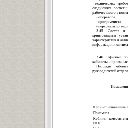
технических треб
сл
е
дующих расчетн
рабочее место в
поме
- оператора
- программист
а
- персонала по тех
3.45. Состав 
криптозащи
т
ы
устана
характеристик и коли
информации
и оптима
3.46. Офисные по
кабинеты и приемны
е
Пло
щ
адь каби
руко
в
одит
е
л
е
й отде
л
Помещени
Кабинет начальника
Приемная
Кабинет заместителя
РКЦ