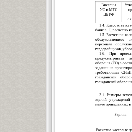
Внесены
Утве
УС и МТС
пр
ЦБ РФ
от
1.4. Класс ответс
банков - I; расчетно-к
1.5. Расчетное кол
обслуживающего пе
персонала обслужи
гардеробщиков, уборщи
1.6. При проек
предусматривать и
обороны (ГО) в соотв
задании на проектиро
требованиями СНиП 
гражданской обор
гражданской обороны
2.1. Размеры земе
зданий учреждений 
менее приведенных в 
Здания
Расчетно-кассовые ц