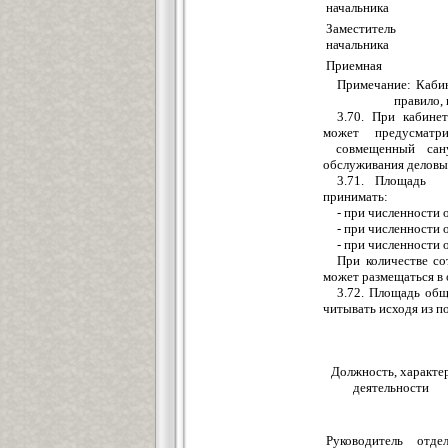
начальника
Заместитель
начальника
Приемная
Примечание: К
а
би
правило, 
3.70. При кабине
может предусматр
совмещенный сан
обслужи
в
ания де
л
о
в
ы
3.71. П
л
ощадь к
принимать:
- при числен
н
ости 
- при численности о
- при численности 
При ко
л
ичеств
е
сот
может размещаться в
3.72. Площад
ь
общ
читывать
исходя из по
Должность, характе
деяте
л
ьности
Руководитель отде