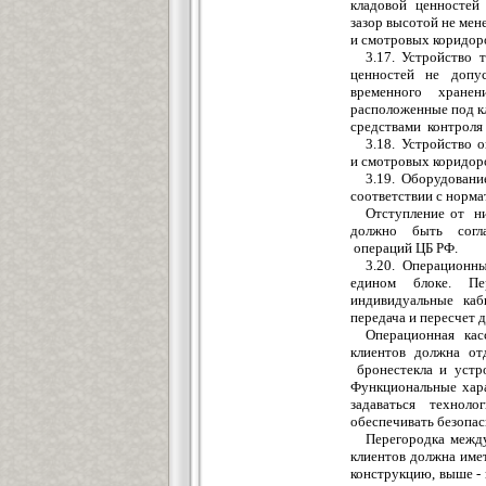
к
л
адовой ценностей
зазор высотой не мен
и смотровых коридор
3.17. Устройство 
ценностей не до
п
у
временного хране
распо
л
оженны
е
под 
средствами контроля 
3.18. Устройство 
и смотровых коридор
3.19. Оборудован
соответствии с норма
Отступлени
е
от ни
должно быть согла
операций ЦБ
РФ.
3.20. Операцион
н
е
дином блок
е
. Пе
инди
в
идуа
л
ьны
е
каби
передача и пересчет д
Операцион
н
ая ка
клие
н
тов должна от
бронестекла и устро
Функциональные хара
з
а
д
аваться т
е
хноло
обеспечивать бе
з
опас
Перегородка между
клиентов должна имет
к
онструкцию, выш
е
-