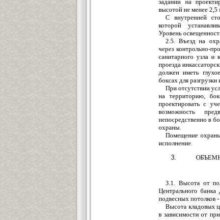
задании на проекти
высотой не менее 2,5 
С внутренней сто
которой устанавли
Уровень освещенности
2.5. Въезд на ох
через контрольно-пр
санитарного узла и
проезда инкассаторс
должен иметь глухо
боксах для разгрузки
При отсутствии ус
на территорию, бок
проектировать с уч
возможность пред
непосредственно в бо
охраны.
Помещение охраны
исполнение.
ОБЪЕМ
3.1. Высота от п
Центрального банка 
подвесных потолков - 
Высота кладовых ц
в зависимости от пр