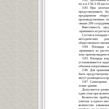
по п.п.3.56-3.59 наст
3.83. При ш
татно
предусматривать бу
предприяти
е
общес
пр
о
изводственных
п
свыше
200 сотрудник
В
м
естимость пре
принимать и
з
расчета
Состав и площади
методических
док
общ
е
ств
е
нного питан
3.84. Площадь к
принимать и
з
расчет
зону приема-выдачи 
3.85. Площадь кла
устанавлива
е
тся
з
ада
об
ъ
емов о
п
еративны
3.86. Для хранени
быть предусмотре
н
ы
могут ра
з
мещаться пр
3.87. Санитарные 
этаже зда
н
ия.
До
п
уска
е
тся ра
з
ме
один этаж при количе
Количество п
р
ибо
унита
з
а и од
н
ого пис
ко
л
ичество умывальн
прибора, но не менее 