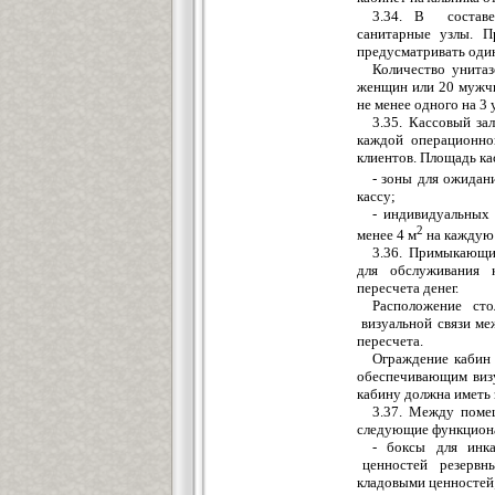
3.34. В составе
санитарные у
з
лы. П
предусматривать оди
Количество унита
з
женщин или 20 мужчи
н
е
менее одного на 3 
3
.35. Кассовый
з
а
каждой операционно
клиентов. Площадь к
-
з
оны для ожидани
кассу;
- индивидуальных
2
менее 4 м
на кажду
ю
3
.36. Примыкающи
для обслуживания 
пересч
е
та ден
е
г.
Расположение сто
визуальной связи м
пересчета.
Ограждение кабин 
об
е
спечивающим виз
кабину должна иметь
3.37. Между поме
следующие функцион
- боксы для инк
ценностей резервны
кладовыми ценностей