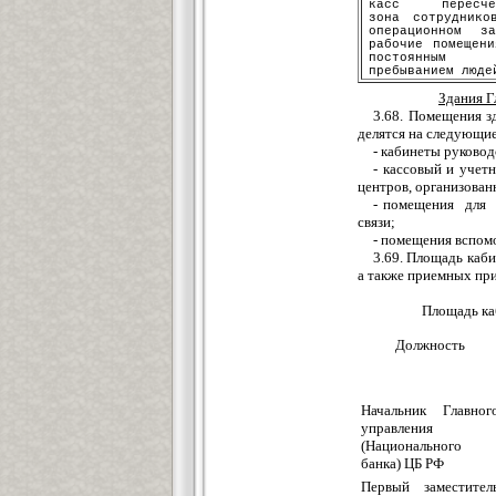
касс перес
ч
е
з
она сотруднико
о
п
ерационно
м
з
а
рабочие по
м
е
щ
ени
постоянны
м
пр
е
быванием л
ю
де
Здания Г
3.68.
П
омещения
з
делятся
н
а
следующи
-
к
абин
е
ты руковод
- кассовый и
учет
центров, организован
-
помещения
для э
свя
з
и;
- поме
щ
ения вспом
3
.69.
Площадь
каби
а та
к
же прие
м
ных при
Пл
ощ
адь к
До
л
жность
Начальник
Главног
управления
(Национального
банка) Ц
Б
РФ
Перв
ы
й за
м
естител