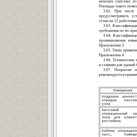
женских сану
з
лах и
П
л
о
щ
адь такого поме
3.62. При числе 
предусматривать ус
с
е
тки на 12 работнико
3.6
3
. Классификац
требования по их
при
3.64. Классифика
проникновения изв
При
л
ожении 3.
3.65. Типы примен
Приложении 4.
3.66. Технически
е
и ставням для зданий 
3.67. Покрытие 
реко
мендуется
приним
Помещения
Кладовая
ценност
коридор
кассов
у
зл
а
Кассо
в
ый 
операционный за
Зона для кли
е
нт
ве
стиб
ю
ль
Кабины операцион
касс,
помеще