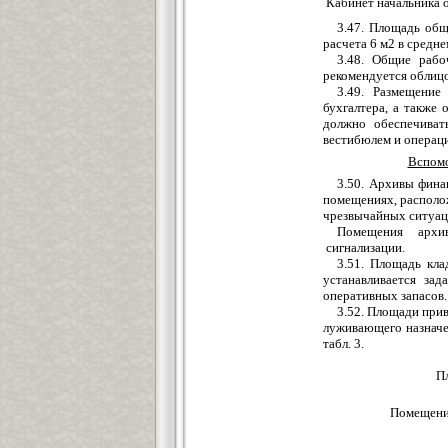
Кабинет начальника 
3
.47. Площадь общ
расчета 6 м2 в средне
3.48. Общие рабо
реко
ме
нду
е
тся облиц
3.49. Ра
з
м
е
щ
е
ни
е
бухгалтера, а такж
е
о
должно обесп
е
чиват
вестибюлем и операц
Вспомо
3.50. Архивы фин
пом
е
щениях, распол
чрезвычайн
ы
х ситуац
Помещения архи
сигнали
з
ации.
3
.51. Пло
щ
адь кл
устанавливается зад
о
п
еративных запасов.
3.52.
Площади
прив
луживающего
назнач
таб
л
. 3.
П
Помещен