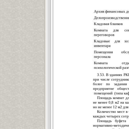
Архи
в
финансовых д
Де
л
опроизводственн
К
л
адо
в
ая бланко
в
Ко
м
ната для со
перего
в
оров
Кладо
в
ые для хозя
инвентаря
Помещения
обс
персонала
Комната от
психологической ра
з
3.53. В
з
даниях РК
при числе сотрудни
более по задани
и
н
предприятие об
щ
ес
помещений (типа каф
П
л
ощадь комнат д
не менее 0,8 м2 на к
но не менее 12 м2 для
Количество м
е
ст
в
каждых четырех сотр
П
л
ощадь буф
е
та
нормативно-метод