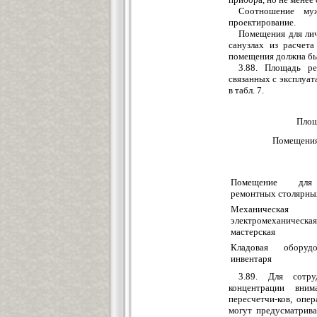
Соотно
ш
ение му
проектирование.
Помещения
дл
я
л
и
санузлах из расчет
пом
е
щения должна бы
3.88. Площадь ре
св
я
занных с эксплуат
в т
а
б
л
. 7.
Пло
Поме
щ
ени
По
м
ещение для
ремонтных столярны
Механичес
электромеханическая
мастерская
Кладовая оборуд
ин
в
ентаря
3.89. Для сотр
концентрации вни
пересчетчи-ков,
опер
м
о
г
у
т предусматрив