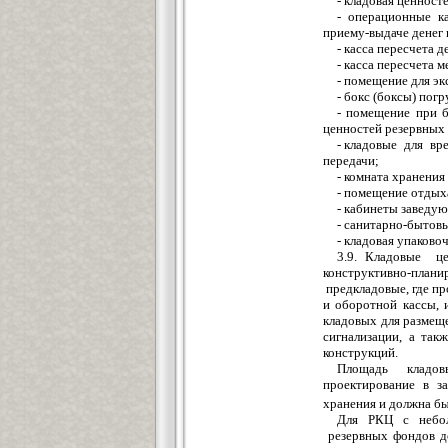
- кладовая ценност
- операционные 
приему-выдаче денег
- касса пересчета 
- касса пересчета 
- помещени
е
для эк
- бокс (боксы) пог
- помещени
е
при б
ценностей резервных
- кладовы
е
для
в
р
передачи;
- комната хранения
- помещени
е
отдыха
- кабинеты за
в
еду
ю
- санитарно-бытов
- кладовая упаково
3
.9. Кладовы
е
цен
конструктивно-план
пред
к
ла
д
овые, где п
и оборотной кассы, 
кладовых для размещ
сигнализации, а так
конструкций.
П
л
оща
д
ь кладо
про
е
ктировани
е
в
з
хранения и долж
на бы
Для РКЦ с небо
резервных фондов д