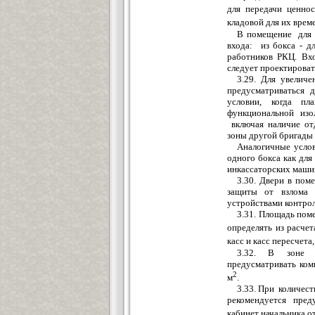
для передачи ценно
кладовой для их врем
В по
м
ещение для 
входа: и
з
бокса - д
работников РКЦ. В
сле
дует проектировать
3.29. Д
л
я уве
л
иче
предус
м
атриваться 
ус
л
овии, когда пл
функциональной изол
вкл
ю
чая наличие от
з
оны другой бригады 
Аналогичные ус
л
о
одного бокса как для
инкассаторских
м
аши
3.30. Двери
в
пом
защиты от взлома 
устройст
в
ами контрол
3.
3
1. Площадь пом
опреде
л
ять из расче
касс и касс пересчета
3.32. В
з
оне 
предусматривать ко
2
м
.
3.33. При количес
рекомендуется пред
кабинет начальника о