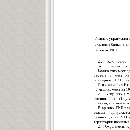
Главные управления 
ональные банки (в т.ч.
ловными РКЦ)
2.2. Количество
автотранспорта опред
Количество мест д
расчета 5 мест на
сотрудников РКЦ - из
Для автомобилей со
40 машино-мест на 10
2.3. В зданиях ГУ
стоянок без обслуж
правило, в цокольном
В зданиях РКЦ раз
этажах допускает
реконструкции РКЦ н
территории парковых з
2.4. Охраняемая т