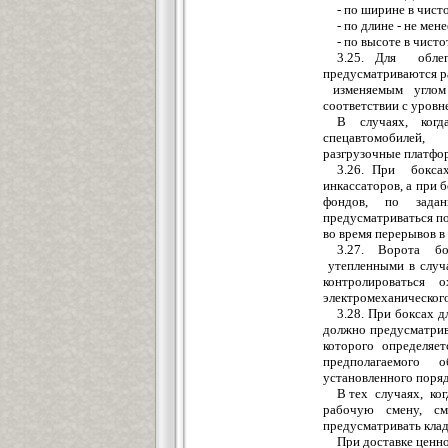
- по
ш
ирине в чист
- по длине - не мен
- по высоте в чистот
3.25. Для об
ле
предусматри
в
а
ю
тся 
и
з
меняемым уг
л
ом
соответствии с уровн
В случаях, ког
спецавтомобилей, 
разгрузочны
е
платфор
3.26. При бокса
инкассаторов, а при 
фондов, по за
д
ан
предусматриваться п
во время перерывов в
3.27. Ворота бо
ут
е
пленными
в
случа
контролироваться 
электромеханическог
3.28. При боксах д
должно предусматри
которого определяе
предполагаемого 
установленного поряд
В тех с
л
учаях, ко
рабочу
ю
смену, см
предусматривать
кла
При доставке ценн