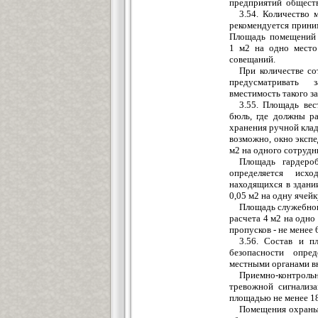
предприятий общ
е
ст
3.54. Количество
рекомендуется прини
Площадь помещений 
1 м2 на одно место
со
в
ещаний.
При количестве со
предус
м
атр
и
вать з
вм
е
стимость та
к
ого
з
а
3.55.
Площадь
вес
бюль, где
должны р
хранения руч
н
ой кла
возможно, о
к
но э
к
спе
м2 на одного сотру
д
н
Площадь гардеро
определяется
исхо
находящихс
я
в здани
0,05 м2 на одну ячей
к
Площадь
служебн
расчета 4
м
2 на одно
пропусков - н
е
менее 
3.56. Состав и п
б
ез
опасности опр
е
д
местны
м
и органами
в
Приемно-
к
онтрол
тревожной сигнали
з
а
п
л
ощадью не менее 18
Поме
щ
ения охра
н
ы