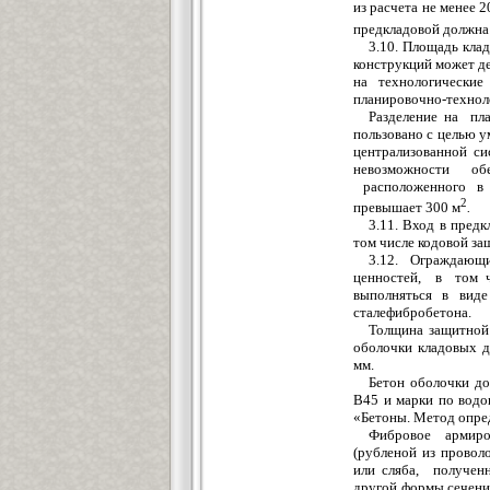
из расчета не менее 
предкладовой долж
н
а
3.10.
Площадь
клад
конструкций может д
на т
е
хно
л
огичес
к
и
е
планировочно-технол
Ра
з
дел
е
ни
е
на
пл
пользовано
с
целью
у
централи
з
ованной си
нево
з
можности об
расположенного в 
2
превышает
300 м
.
3.11. Вход в
предк
том числ
е
кодовой за
3.12. Ограж
д
а
ющ
цен
н
остей, в том ч
выпо
л
няться в
в
иде
сталефибробетона.
Толщина
защитной
оболочки кладовых 
мм.
Бетон обо
л
очки до
В
45 и марки по вод
«Бетоны. Метод о
п
ре
Ф
ибровое армир
(рубленой из проволо
или сляба, получен
другой формы сечен