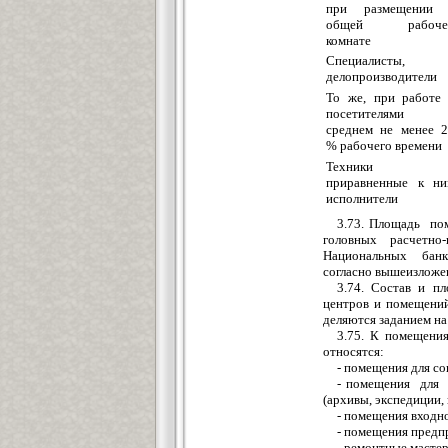
при разме
щ
ении 
об
щ
ей рабо
ч
ко
м
нате
Специалисты,
дело
п
роизводит
е
ли
То же, при работе
посетител
я
ми 
среднем не менее 
% рабочего времени
Т
ех
ники 
приравненные к ни
испо
л
нители
3.73. Площадь п
головных расчетно-
Национальных банка
согласно
вышеизложе
3.74. Состав и п
центров и помещений
деляются
з
аданием
н
а
3.75. К помещени
относятся:
- помещения для со
- помещения для 
(архивы, экспедиции
- помещ
е
ния входн
- помещения предп
- ремонтные мастер