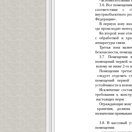
- вспомогательные
3.6. Все помещения
соответствии с «
внутриобъектного ре
Федерации».
В первую зону вхо
г
де происходит непо
К
о второй зоне от
с обработкой и хр
аппаратуры с
в
я
з
и.
Третья зона вклю
бе
з
опасности,
помещ
3.7. Помещения
поме
щ
ений первой
з
вз
л
ому не ниже 2-го 
Поме
щ
ения треть
следует отделять с
помещений перво
й
устойчивости к взлом
Ис
к
л
ю
чение сост
требования к конст
настоящих норм.
Ограждающие конс
хранения, должны
на
з
начения примыка
3.8. В кассовый у
помещения
: