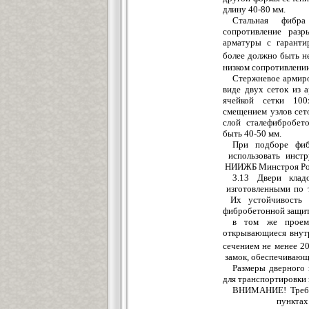
д
л
ину
40-80 мм.
Стальная фибр
сопротивление раз
арматуры с
гаранти
более должно быть н
ни
з
ко
м
сопротивл
е
нии
Стержневое армир
виде д
в
ух с
е
ток из 
ячейкой сетки 10
сме
ще
ние
м
узло
в
сет
слой стал
е
фибробет
быть 40-50 мм.
При п
о
дборе фи
ис
п
оль
з
овать инстр
НИИЖБ
Ми
нс
троя Р
3.13 Двери клад
и
з
готовленными по 
Их устойчивость 
фибробетонной
з
ащит
в том ж
е
прое
м
открывающиеся
в
н
ут
сечением не мене
е
20
замок,
обеспечиваю
Ра
з
меры дверного
для транспортировки 
ВНИ
М
АНИЕ! Треб
пункта