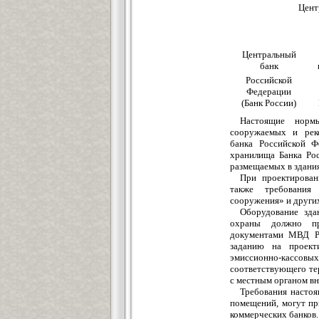
Цент
Центральный
банк
Российской
Федерации
(Банк России)
Настоящие норм
сооружаемых и рек
банка Российской Ф
хранилища Банка Рос
размещаемых в здания
При проектирова
также требования
сооружения» и други
Оборудование зд
охраны должно пр
документами МВД Р
заданию на проекти
эмиссионно-кас
соответствующего те
с местным органом в
Требования настоя
помещений, могут пр
коммерческих банков.