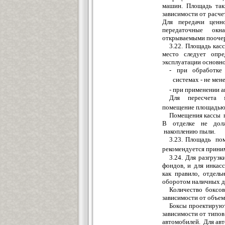
машин.
Площадь
та
зависимости от расче
Для
п
ередачи цен
передаточные
окн
открываемыми пооче
3.22. П
л
ощадь касс
ме
сто
следует
опре
эксплуатации основно
- при обработке
системах - н
е
мен
- при при
м
енении а
Для пересчета 
поме
щ
ение
площадь
Помещения
кассы 
В отделке
не
долж
нако
п
лению пыли.
3.23.
Площадь
пом
реком
е
ндуется прини
3.24. Для ра
з
гру
з
к
фондов, и для инкас
как правило, отд
е
ль
оборотом наличных де
Количество боксо
з
а
в
исимости от объ
е
м
Боксы проектиру
ю
з
ависимости от типов
а
в
то
м
обилей. Для ав