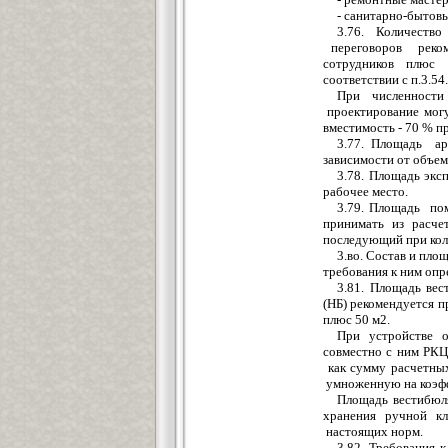
- санитарно-бытов
3.7
6
. Количест
в
о
переговоров реком
сотрудников
плюс
соответствии с
п
.3.
5
4.
При чис
ле
нности
проектирование могу
вместимость - 70 % п
3.77. Площадь а
з
ависимости от объем
3.7
8
. П
л
ощадь эксп
рабочее место.
3.79.
Площадь
п
о
принимать
и
з расч
последующий
при кол
3.во. Соста
в
и пло
требования к ни
м
опр
3.81.
Площадь
вес
(НБ)
рекомендуется п
п
лю
с 50 м
2
.
При устройстве 
совместно с ним РК
как сумму расчетны
умноженную
на коэф
Площадь вестиб
ю
л
хранения ручной кл
настоящих нор
м
.
3.82. Требования 