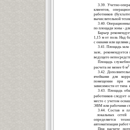
3
.39. Учетно-опе
клиентов, оп
е
рацио
работников (бухгалт
вычислительной т
е
хн
3.40. Операцион
по
площади
з
оны - д
л
Ба
рьер р
е
комендуе
1,15 м от пола. Над б
с окнами или щелями 
3.41. П
л
о
щ
адь за
л
а
з
а
ле
, рекомендуется 
в
е
дущего непосредст
П
л
ощадь служеб
2
расчета н
е
менее 6 м
3.42.
Дополнитель
яч
е
йками для корр
помещ
е
нии при не
зависимости от типа 
3.43. П
л
ощадь об
работнико
в
с
л
еду
е
т 
место с учетом осна
ЭВМ
или рабочими с
3.44. Состав и
п
локальных сетей 
опреде
л
я
е
тся
техн
автоматизации работ 
При расчет
е
пот