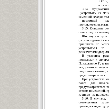
ГОСТа,
испытан
3.14.
Фундамент
устраивать и
з
моно
каменной кладки то
подземной част
проникновения влаги.
3.
1
5.
Кладовые
ц
е
ст
е
н и рядом с по
м
ещ
Ширину
смотрово
(перегородками) см
принимать не мен
устраиваться из
р
е
шетчаты
м
и дверьми
В
ус
л
овиях ре
к
примыкает к внутре
Приложению 1), за к
тех, режим э
к
сп
л
уат
подготовки
в
зло
м
а), с
предусматриваться.
При устройстве к
боксе для инкас
пред
усматриваться
т
сте
на
м
помещений,
п
коридор - из поме
щ
ен
3.16. В случаях,
совмещенная кров
принадлежащие дру