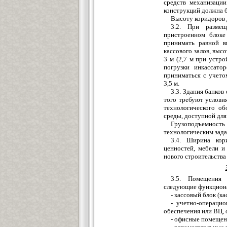
средств механизаци
конструкций должна б
Высоту коридоров 
3.2. При размещ
пристроенном блок
принимать равной 
кассового залов, выс
3 м (2,7 м при устро
погрузки инкассато
приниматься с учето
3,5 м.
3.3. Здания банков
того требуют услови
технологического об
среды, доступной для
Грузоподъемнос
технологическим зада
3.4. Ширина кор
ценностей, мебели и
нового строительства 
3.5. Помещения 
следующие функцион
- кассовый блок (ка
- учетно-операцио
обеспечения или ВЦ, 
- офисные помещен